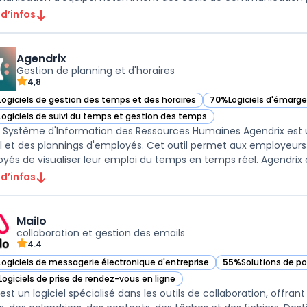
 d’infos
Agendrix
Gestion de planning et d'horaires
4,8
Logiciels de gestion des temps et des horaires
70%
Logiciels d'émar
ir Agendrix dans cette catégorie
— voir Agendrix dans c
Logiciels de suivi du temps et gestion des temps
ir Agendrix dans cette catégorie
- Système d'Information des Ressources Humaines Agendrix est 
il et des plannings d'employés. Cet outil permet aux employeurs
yés de visualiser leur emploi du temps en temps réel. Agendrix of
 d’infos
Mailo
collaboration et gestion des emails
4.4
Logiciels de messagerie électronique d'entreprise
55%
Solutions de po
ir Mailo dans cette catégorie
— voir Mailo dans c
Logiciels de prise de rendez-vous en ligne
ir Mailo dans cette catégorie
 est un logiciel spécialisé dans les outils de collaboration, offr