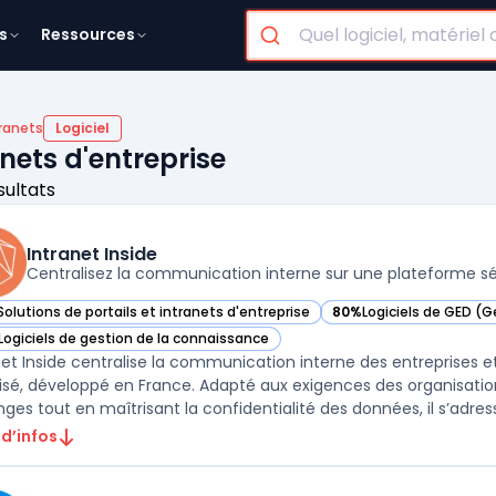
s
Ressources
tranets
Logiciel
anets d'entreprise
sultats
Intranet Inside
Centralisez la communication interne sur une plateforme s
Solutions de portails et intranets d'entreprise
80%
Logiciels de GED (
r Intranet Inside dans cette catégorie
— voir Intranet Inside d
Logiciels de gestion de la connaissance
r Intranet Inside dans cette catégorie
net Inside centralise la communication interne des entreprises et
isé, développé en France. Adapté aux exigences des organisation
ges tout en maîtrisant la confidentialité des données, il s’adresse
 d’infos