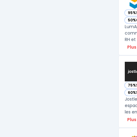
95%
— vo
50%
— vo
LumAp
commu
Plus
75%
— vo
60%
— vo
Jostl
espac
les e
Plus