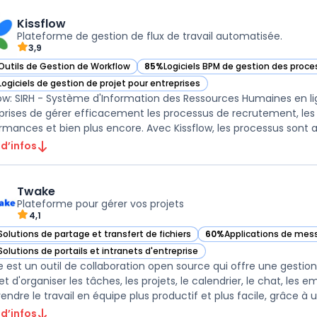
Kissflow
Plateforme de gestion de flux de travail automatisée.
3,9
Outils de Gestion de Workflow
85%
Logiciels BPM de gestion des proc
ir Kissflow dans cette catégorie
— voir Kissflow dans cette catégorie
Logiciels de gestion de projet pour entreprises
ir Kissflow dans cette catégorie
low: SIRH - Système d'Information des Ressources Humaines en l
prises de gérer efficacement les processus de recrutement, le
rmances et bien plus encore. Avec Kissflow, les processus sont au
 d’infos
Twake
Plateforme pour gérer vos projets
4,1
Solutions de partage et transfert de fichiers
60%
Applications de mes
ir Twake dans cette catégorie
— voir Twake dans cette 
Solutions de portails et intranets d'entreprise
ir Twake dans cette catégorie
 est un outil de collaboration open source qui offre une gestion 
t d'organiser les tâches, les projets, le calendrier, le chat, les 
endre le travail en équipe plus productif et plus facile, grâce à u .
 d’infos