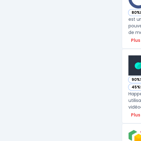
80%
— vo
est u
pouve
Plus
90%
— vo
45%
— vo
Happe
utili
vidéo
Plus