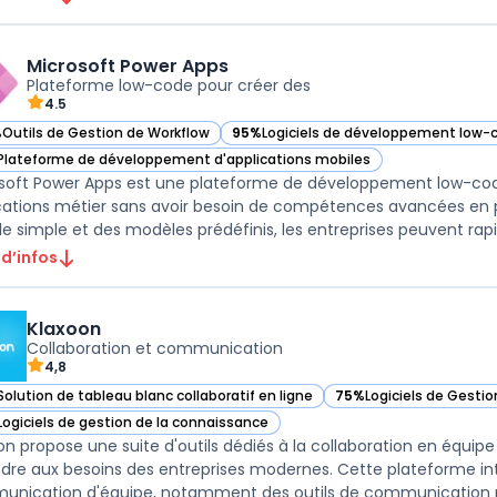
Microsoft Power Apps
Plateforme low-code pour créer des
4.5
%
Outils de Gestion de Workflow
95%
Logiciels de développement low-
ir Microsoft Power Apps dans cette catégorie
— voir Microsoft Power Apps dans cett
Plateforme de développement d'applications mobiles
ir Microsoft Power Apps dans cette catégorie
soft Power Apps est une plateforme de développement low-code
cations métier sans avoir besoin de compétences avancées en
lle simple et des modèles prédéfinis, les entreprises peuvent rap
 d’infos
Klaxoon
Collaboration et communication
4,8
Solution de tableau blanc collaboratif en ligne
75%
Logiciels de Gesti
ir Klaxoon dans cette catégorie
— voir Klaxoon dans cet
Logiciels de gestion de la connaissance
ir Klaxoon dans cette catégorie
on propose une suite d'outils dédiés à la collaboration en équipe
dre aux besoins des entreprises modernes. Cette plateforme intè
nication d'équipe, notamment des outils de communication pour