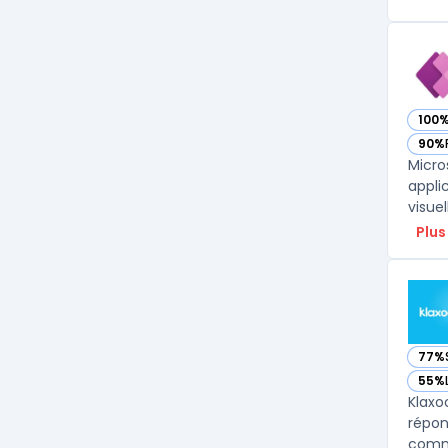
100
— vo
90%
— vo
Micro
appli
visue
Plus
77%
— vo
55%
— vo
Klaxo
répon
commu