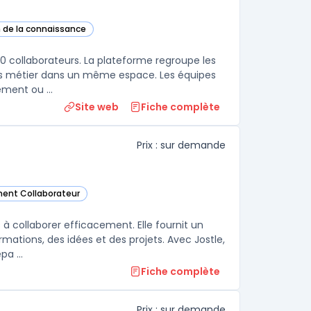
n de la connaissance
tte catégorie
00 collaborateurs. La plateforme regroupe les
ns métier dans un même espace. Les équipes
RH et communication publient des actualités ciblées par site, département ou ...
Site web
Fiche complète
Prix : sur demande
ment Collaborateur
e catégorie
 à collaborer efficacement. Elle fournit un
mations, des idées et des projets. Avec Jostle,
a ...
Fiche complète
Prix : sur demande