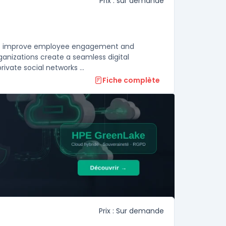
Prix : sur demande
g to improve employee engagement and
ganizations create a seamless digital
vate social networks ...
Fiche complète
Prix : Sur demande