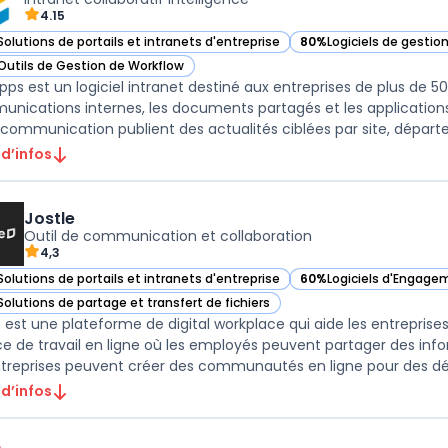
4.15
Solutions de portails et intranets d'entreprise
80%
Logiciels de gestio
ir LumApps dans cette catégorie
— voir LumApps dans ce
Outils de Gestion de Workflow
ir LumApps dans cette catégorie
ps est un logiciel intranet destiné aux entreprises de plus de 5
nications internes, les documents partagés et les applicatio
 d’infos
Jostle
Outil de communication et collaboration
4,3
Solutions de portails et intranets d'entreprise
60%
Logiciels d'Engage
ir Jostle dans cette catégorie
— voir Jostle dans cett
Solutions de partage et transfert de fichiers
ir Jostle dans cette catégorie
e est une plateforme de digital workplace qui aide les entreprises
e de travail en ligne où les employés peuvent partager des infor
ntreprises peuvent créer des communautés en ligne pour des dép
 d’infos