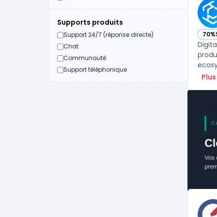
Supports produits
70%
Support 24/7 (réponse directe)
— voi
Digit
Chat
produ
Communauté
ecosy
Support téléphonique
Plus