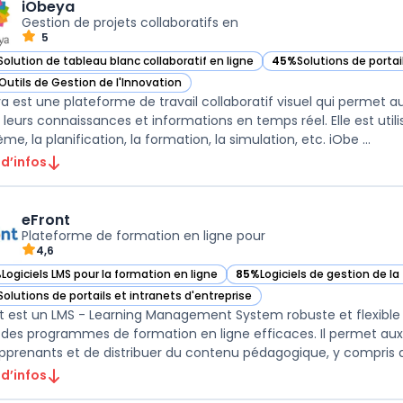
iObeya
Gestion de projets collaboratifs en
5
Solution de tableau blanc collaboratif en ligne
45%
Solutions de portai
ir iObeya dans cette catégorie
— voir iObeya dans cet
Outils de Gestion de l'Innovation
ir iObeya dans cette catégorie
a est une plateforme de travail collaboratif visuel qui permet 
, leurs connaissances et informations en temps réel. Elle est utili
me, la planification, la formation, la simulation, etc. iObe ...
 d’infos
eFront
Plateforme de formation en ligne pour
4,6
%
Logiciels LMS pour la formation en ligne
85%
Logiciels de gestion de l
ir eFront dans cette catégorie
— voir eFront dans cette caté
Solutions de portails et intranets d'entreprise
ir eFront dans cette catégorie
t est un LMS - Learning Management System robuste et flexible qu
 des programmes de formation en ligne efficaces. Il permet aux 
pprenants et de distribuer du contenu pédagogique, y compris 
 d’infos