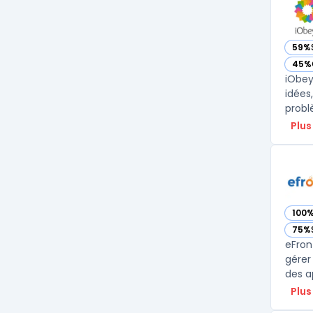
59%
— vo
45%
— vo
iObey
idées
problè
Plus
100
— vo
75%
— vo
eFron
gérer
des a
Plus