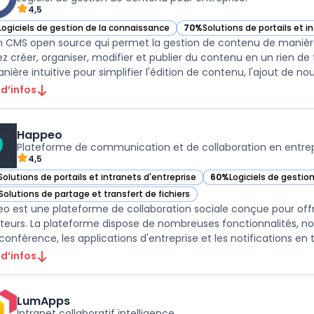
4,5
Logiciels de gestion de la connaissance
70%
Solutions de portails et i
ir BlueSpice dans cette catégorie
— voir BlueSpice dans cette c
n CMS open source qui permet la gestion de contenu de manière 
z créer, organiser, modifier et publier du contenu en un rien 
 d’infos
Happeo
Plateforme de communication et de collaboration en entrep
4,5
Solutions de portails et intranets d'entreprise
60%
Logiciels de gestio
ir Happeo dans cette catégorie
— voir Happeo dans cet
Solutions de partage et transfert de fichiers
ir Happeo dans cette catégorie
o est une plateforme de collaboration sociale conçue pour offrir
sateurs. La plateforme dispose de nombreuses fonctionnalités, 
conférence, les applications d'entreprise et les notifications en t
 d’infos
LumApps
Intranet collaboratif intelligence