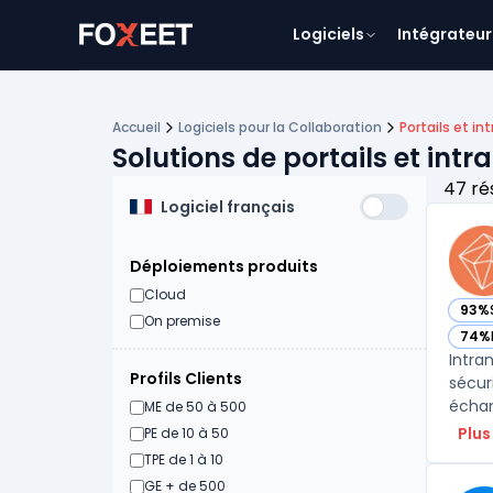
Logiciels
Intégrateur
Accueil
Logiciels pour la Collaboration
Portails et in
Solutions de portails et intr
47 ré
Logiciel français
Déploiements produits
Cloud
93%
— voi
On premise
74%
— voi
Intra
Profils Clients
sécur
échan
ME de 50 à 500
Plus
PE de 10 à 50
TPE de 1 à 10
GE + de 500