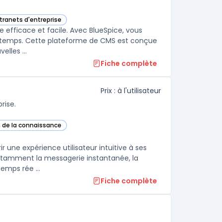
ntranets d'entreprise
atégorie
efficace et facile. Avec BlueSpice, vous
de temps. Cette plateforme de CMS est conçue
de manière intuitive pour simplifier l'édition de contenu, l'ajout de nouvelles ...
Fiche complète
Prix : à l'utilisateur
rise.
n de la connaissance
te catégorie
 une expérience utilisateur intuitive à ses
notamment la messagerie instantanée, la
emps rée ...
Fiche complète