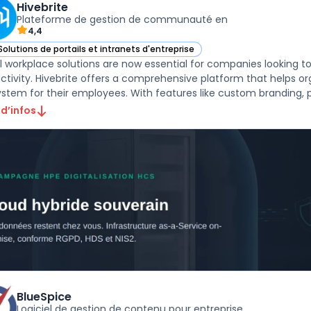
Hivebrite
Plateforme de gestion de communauté en
4,4
Solutions de portails et intranets d'entreprise
r Hivebrite dans cette catégorie
al workplace solutions are now essential for companies lookin
ctivity. Hivebrite offers a comprehensive platform that helps or
stem for their employees. With features like custom branding, pri
 d’infos
BlueSpice
Logiciel de gestion de contenu pour entreprise.