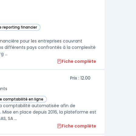
e reporting financier
unSystems dans cette catégorie
inancière pour les entreprises couvrant
dans différents pays confrontés à la complexité
 ...
Fiche complète
Prix : 12.00
ants
de comptabilité en ligne
ns cette catégorie
 la comptabilité automatisée afin de
e. Mise en place depuis 2016, la plateforme est
S, SA ...
Fiche complète