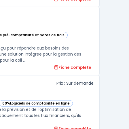
de pré-comptabilité et notes de frais
uadra dans cette catégorie
onçu pour répondre aux besoins des
 une solution intégrée pour la gestion des
ur la coll ...
Fiche complète
Prix : Sur demande
60%
Logiciels de comptabilité en ligne
— voir Fygr dans cette catégorie
e la prévision et de l'optimisation de
iquement tous les flux financiers, qu'ils
Fiche complète