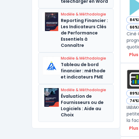
télécharger en Word
Modèle & Méthodologie
84%
Reporting Financier :
— vo
Les Indicateurs Clés
66%
— vo
de Performance
Ciné 
Essentiels à
progr
Connaître
quotid
Plus
Modèle & Méthodologie
Tableau de bord
financier : méthode
et indicateurs PME
Modèle & Méthodologie
89%
— vo
Évaluation de
74%
Fournisseurs ou de
— vo
IABAK
Logiciels : Aide au
petit
Choix
la fac
Plus