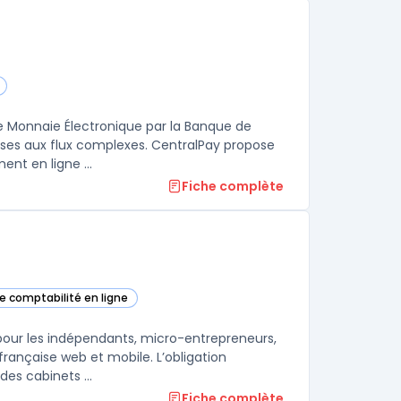
rie
 Monnaie Électronique par la Banque de
prises aux flux complexes. CentralPay propose
nt en ligne ...
Fiche complète
de comptabilité en ligne
E dans cette catégorie
 pour les indépendants, micro-entrepreneurs,
française web et mobile. L’obligation
es cabinets ...
Fiche complète