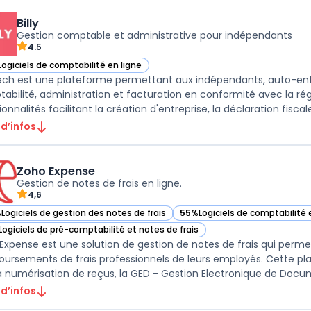
Billy
Gestion comptable et administrative pour indépendants
4.5
Logiciels de comptabilité en ligne
r Billy dans cette catégorie
.tech est une plateforme permettant aux indépendants, auto-ent
abilité, administration et facturation en conformité avec la rég
 d’infos
Zoho Expense
Gestion de notes de frais en ligne.
4,6
%
Logiciels de gestion des notes de frais
55%
Logiciels de comptabilité 
ir Zoho Expense dans cette catégorie
— voir Zoho Expense dans cett
Logiciels de pré-comptabilité et notes de frais
ir Zoho Expense dans cette catégorie
Expense est une solution de gestion de notes de frais qui perme
ursements de frais professionnels de leurs employés. Cette plat
 d’infos