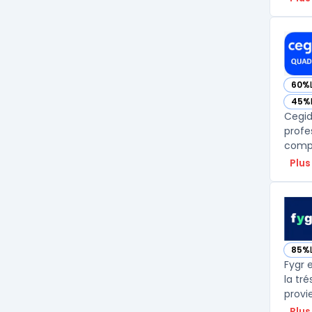
60%
— vo
45%
— vo
Cegid
profe
compte
Plus
85%
— vo
Fygr e
la tr
provi
Plus