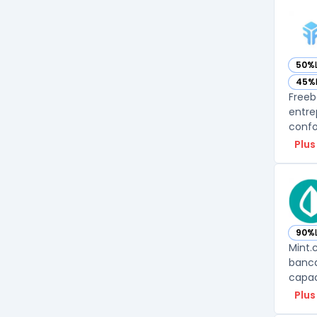
50%
— vo
45%
— vo
Freeb
entre
confo
Plus
90%
— vo
Mint.
banca
capac
Plus