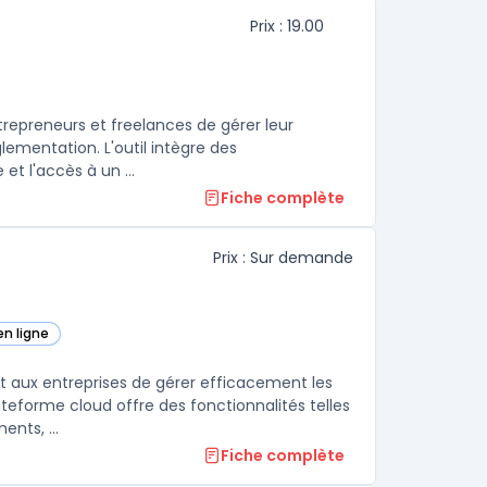
Prix : 19.00
repreneurs et freelances de gérer leur
lementation. L'outil intègre des
fonctionnalités facilitant la création d'entreprise, la déclaration fiscale et l'accès à un ...
Fiche complète
Prix : Sur demande
en ligne
e catégorie
t aux entreprises de gérer efficacement les
eforme cloud offre des fonctionnalités telles
que la numérisation de reçus, la GED - Gestion Electronique de Documents, ...
Fiche complète