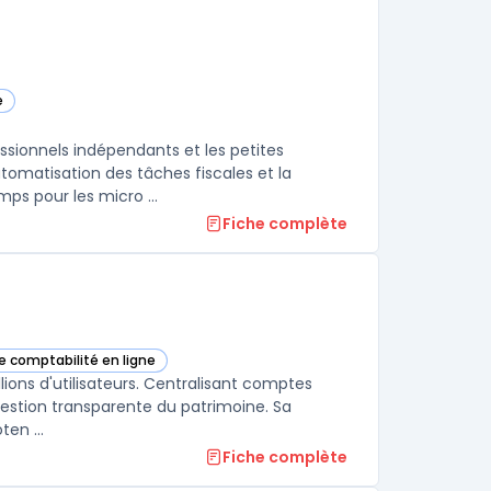
e
ssionnels indépendants et les petites
utomatisation des tâches fiscales et la
s pour les micro ...
Fiche complète
de comptabilité en ligne
m dans cette catégorie
llions d'utilisateurs. Centralisant comptes
 gestion transparente du patrimoine. Sa
en ...
Fiche complète