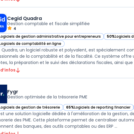
Cegid Quadra
Gestion comptable et fiscale simplifiée
4
Logiciels de gestion administrative pour entrepreneurs
50%
Logiciels 
ir Cegid Quadra dans cette catégorie
— voir Cegid Q
Logiciels de comptabilité en ligne
ir Cegid Quadra dans cette catégorie
 Quadra, un logiciel robuste et polyvalent, est spécialement c
ssionnels de la comptabilité et de la fiscalité. Ce système offre
s, la préparation et le suivi des déclarations fiscales, ainsi que po
 d’infos
Fygr
Gestion optimisée de la trésorerie PME
Logiciels de gestion de trésorerie
65%
Logiciels de reporting financier
ir Fygr dans cette catégorie
— voir Fygr dans cette catégorie
st une solution logicielle dédiée à l'amélioration de la gestion, d
ésorerie des PME. Cette plateforme permet de centraliser automat
ennent des banques, des outils comptables ou des ERP ...
 d’infos