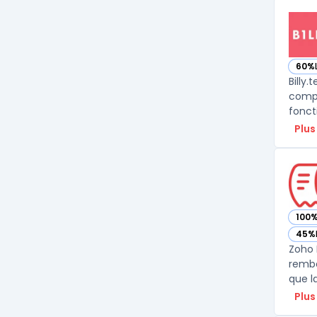
60%
— voi
Billy
compt
Plus
100
— vo
45%
— vo
Zoho 
rembo
Plus