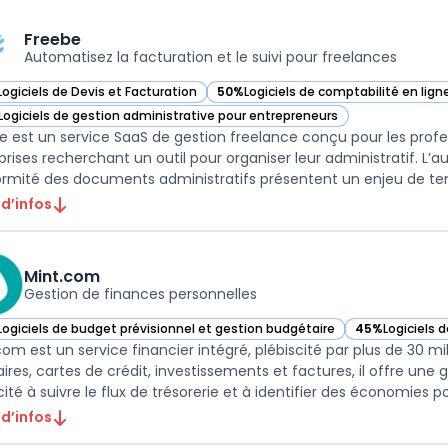
Freebe
Automatisez la facturation et le suivi pour freelances
Logiciels de Devis et Facturation
50%
Logiciels de comptabilité en lign
ir Freebe dans cette catégorie
— voir Freebe dans cette catégorie
Logiciels de gestion administrative pour entrepreneurs
ir Freebe dans cette catégorie
e est un service SaaS de gestion freelance conçu pour les profe
prises recherchant un outil pour organiser leur administratif. L’a
rmité des documents administratifs présentent un enjeu de temp
 d’infos
Mint.com
Gestion de finances personnelles
Logiciels de budget prévisionnel et gestion budgétaire
45%
Logiciels 
ir Mint.com dans cette catégorie
— voir Mint.co
com est un service financier intégré, plébiscité par plus de 30 mi
ires, cartes de crédit, investissements et factures, il offre une
ité à suivre le flux de trésorerie et à identifier des économies pot
 d’infos