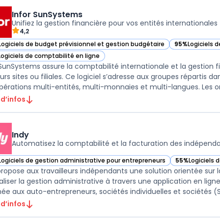
Infor SunSystems
Unifiez la gestion financière pour vos entités internationales
4,2
Logiciels de budget prévisionnel et gestion budgétaire
95%
Logiciels d
ir Infor SunSystems dans cette catégorie
— voir Infor S
Logiciels de comptabilité en ligne
ir Infor SunSystems dans cette catégorie
 SunSystems assure la comptabilité internationale et la gestion f
eurs sites ou filiales. Ce logiciel s’adresse aux groupes répartis 
pérations multi-entités, multi-monnaies et multi-langues. Les org
 d’infos
Indy
Automatisez la comptabilité et la facturation des indépend
Logiciels de gestion administrative pour entrepreneurs
55%
Logiciels 
ir Indy dans cette catégorie
— voir Indy da
propose aux travailleurs indépendants une solution orientée sur
aliser la gestion administrative à travers une application en lign
née aux auto-entrepreneurs, sociétés individuelles et sociétés (SA
 d’infos