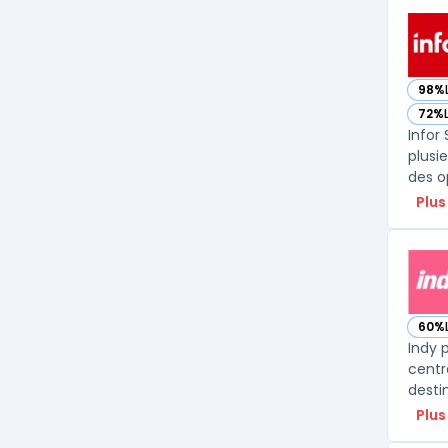
98%
— vo
72%
— vo
Infor
plusi
des o
Plus
60%
— vo
Indy 
centr
desti
Plus