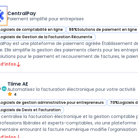
CentralPay
Paiement simplifié pour entreprises
Logiciels de comptabilité en ligne
55%
Solutions de paiement en ligne
ir CentralPay dans cette catégorie
— voir CentralPay dans cette catégo
Logiciels de Gestion de la Facturation Récurrente
ir CentralPay dans cette catégorie
alPay est une plateforme de paiement agréée Établissement de
e. Elle simplifie la gestion des paiements clients pour les entre
olutions pour le paiement et recouvrement de factures, le paieme
 d’infos
Tiime AE
Automatisez la facturation électronique pour votre activité
4
Logiciels de gestion administrative pour entrepreneurs
70%
Logiciels 
ir Tiime AE dans cette catégorie
— voir Tiime A
Logiciels de Devis et Facturation
ir Tiime AE dans cette catégorie
 centralise la facturation électronique et la gestion comptable
professions libérales et experts-comptables, via une plateforme 
mentaire entourant la facture numérique modifie l'organisation d
 d’infos