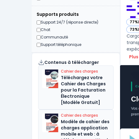
Supports produits
77%
Support 24/7 (réponse directe)
— vo
73%
Chat
— vo
Cargo
Communauté
trans
Support téléphonique
expéd
Plus
Contenus à télécharger
Cahier des charges
Téléchargez votre
Cahier des Charges
pour la Facturation
Électronique
[Modèle Gratuit]
Cahier des charges
Modèle de cahier des
charges application
mobile et web : à