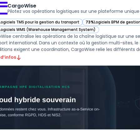
CargoWise
Pilotez vos opérations logistiques sur une plateforme unique
Logiciels TMS pour la gestion du transport
73%
Logiciels BPM de gesti
ir CargoWise dans cette catégorie
— voir CargoWise dans cett
Logiciels WMS (Warehouse Management System)
ir CargoWise dans cette catégorie
Wise centralise les opérations de la chaîne logistique sur une s
port international. Dans un contexte où la gestion multi-sites, le
itions exigent une coordination, CargoWise relie les différents do 
 d’infos