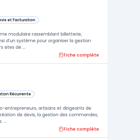
evis et Facturation
 dans cette catégorie
rme modulaire rassemblant billetterie,
si d’un système pour organiser la gestion
 sites de ...
Fiche complète
ration Récurrente
o-entrepreneurs, artisans et dirigeants de
 création de devis, la gestion des commandes,
 ...
Fiche complète