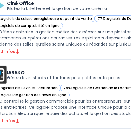
Ciné Office
Pilotez la billetterie et la gestion de votre cinéma
Logiciels de caisse enregistreuse et point de vente
77%
Logiciels de D
ir Ciné Office dans cette catégorie
— voir Ciné Office
Logiciels de comptabilité en ligne
ir Ciné Office dans cette catégorie
Office centralise la gestion métier des cinémas sur une platefo
ammation et opérations courantes. Les exploitants disposent ain
ienne des salles, qu’elles soient uniques ou réparties sur plusieurs
 d’infos
IABAKO
Gérez devis, stocks et factures pour petites entreprises
Logiciels de Devis et Facturation
75%
Logiciels de Gestion de la Factu
ir IABAKO dans cette catégorie
— voir IABAKO dans cette catégorie
Logiciel de gestion des devis en ligne
ir IABAKO dans cette catégorie
O centralise la gestion commerciale pour les entrepreneurs, aut
es entreprises. Ce logiciel propose une interface unique pour la
turation électronique, le suivi des achats et la gestion des stocks.
 d’infos