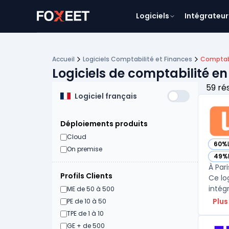
Logiciels
Intégrateur
Accueil
Logiciels Comptabilité et Finances
Comptabi
Logiciels de comptabilité en
59 ré
Logiciel français
Déploiements produits
Cloud
60%
— voi
On premise
49%
— voi
À Par
Profils Clients
Ce lo
intég
ME de 50 à 500
Plus
PE de 10 à 50
TPE de 1 à 10
GE + de 500