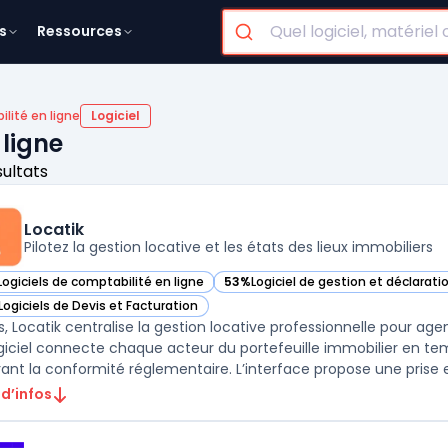
s
Ressources
lité en ligne
Logiciel
 ligne
sultats
Locatik
Pilotez la gestion locative et les états des lieux immobiliers
Logiciels de comptabilité en ligne
53%
Logiciel de gestion et déclaratio
r Locatik dans cette catégorie
— voir Locatik dans cette catégorie
Logiciels de Devis et Facturation
r Locatik dans cette catégorie
is, Locatik centralise la gestion locative professionnelle pour ag
giciel connecte chaque acteur du portefeuille immobilier en temp
rant la conformité réglementaire. L’interface propose une prise e
 d’infos