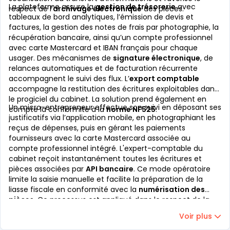
La plateforme assure la
gestion de trésorerie
avec
respect de l’
archivage électronique
des pièces.
tableaux de bord analytiques, l’émission de devis et
factures, la gestion des notes de frais par photographie, la
récupération bancaire, ainsi qu’un compte professionnel
avec carte Mastercard et IBAN français pour chaque
usager. Des mécanismes de
signature électronique
, de
relances automatiques et de facturation récurrente
accompagnent le suivi des flux. L’
export comptable
accompagne la restitution des écritures exploitables dans
le progiciel du cabinet. La solution prend également en
Un micro-entrepreneur effectue son suivi en déposant ses
compte la conformité à la
norme NF525
.
justificatifs via l’application mobile, en photographiant les
reçus de dépenses, puis en gérant les paiements
fournisseurs avec la carte Mastercard associée au
compte professionnel intégré. L'expert-comptable du
cabinet reçoit instantanément toutes les écritures et
pièces associées par
API bancaire
. Ce mode opératoire
limite la saisie manuelle et facilite la préparation de la
liasse fiscale en conformité avec la
numérisation des
pièces
. Ce processus est appliqué dans le respect de la
réglementation effective.
Voir plus