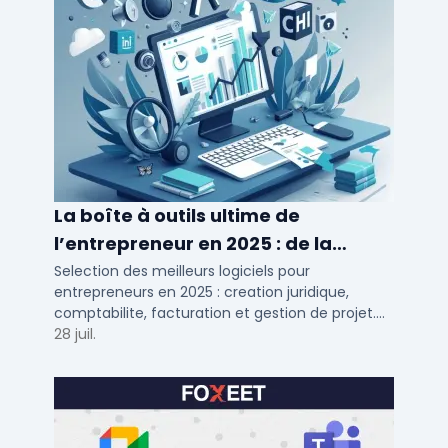
La boîte à outils ultime de
l’entrepreneur en 2025 : de la
création à la gestion
Selection des meilleurs logiciels pour
entrepreneurs en 2025 : creation juridique,
comptabilite, facturation et gestion de projet.
Outils adaptes aux TPE, PME et independants en
28 juil.
France.