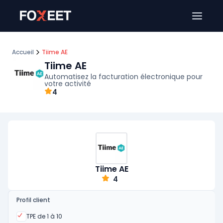
Ouver
Accueil
Tiime AE
Tiime AE
Automatisez la facturation électronique pour
votre activité
4
Tiime AE
4
Profil client
Oui
TPE de 1 à 10