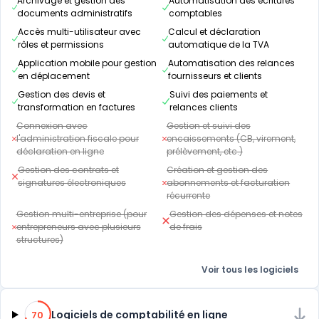
Archivage et gestion des
Automatisation des écritures
documents administratifs
comptables
Accès multi-utilisateur avec
Calcul et déclaration
rôles et permissions
automatique de la TVA
Application mobile pour gestion
Automatisation des relances
en déplacement
fournisseurs et clients
Gestion des devis et
Suivi des paiements et
transformation en factures
relances clients
Connexion avec
Gestion et suivi des
l'administration fiscale pour
encaissements (CB, virement,
déclaration en ligne
prélèvement, etc.)
Gestion des contrats et
Création et gestion des
signatures électroniques
abonnements et facturation
récurrente
Gestion multi-entreprise (pour
Gestion des dépenses et notes
entrepreneurs avec plusieurs
de frais
structures)
Voir tous les logiciels
70% de compatibilité
Logiciels de comptabilité en ligne
70