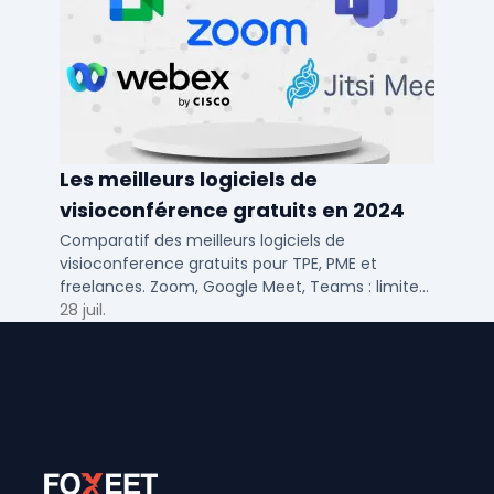
Les meilleurs logiciels de
visioconférence gratuits en 2024
Comparatif des meilleurs logiciels de
visioconference gratuits pour TPE, PME et
freelances. Zoom, Google Meet, Teams : limites,
participants, fonctions cles pour bien choisir.
28 juil.