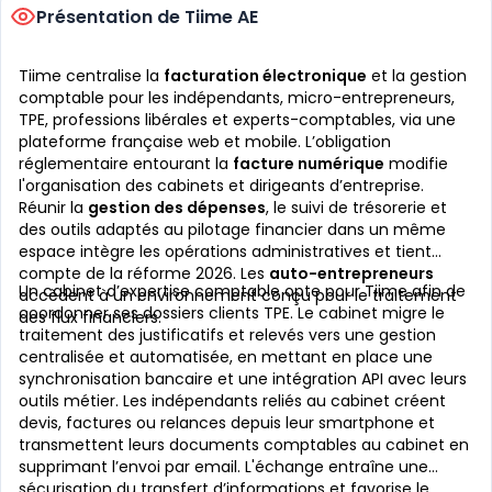
Présentation de Tiime AE
Tiime centralise la
facturation électronique
et la gestion
comptable pour les indépendants, micro-entrepreneurs,
TPE, professions libérales et experts-comptables, via une
plateforme française web et mobile. L’obligation
réglementaire entourant la
facture numérique
modifie
l'organisation des cabinets et dirigeants d’entreprise.
Réunir la
gestion des dépenses
, le suivi de trésorerie et
des outils adaptés au pilotage financier dans un même
espace intègre les opérations administratives et tient
compte de la réforme 2026. Les
auto-entrepreneurs
Un cabinet d’expertise comptable opte pour Tiime afin de
accèdent à un environnement conçu pour le traitement
coordonner ses dossiers clients TPE. Le cabinet migre le
des flux financiers.
traitement des justificatifs et relevés vers une gestion
centralisée et automatisée, en mettant en place une
synchronisation bancaire et une intégration API avec leurs
outils métier. Les indépendants reliés au cabinet créent
devis, factures ou relances depuis leur smartphone et
transmettent leurs documents comptables au cabinet en
supprimant l’envoi par email. L'échange entraîne une
sécurisation du transfert d’informations et favorise le