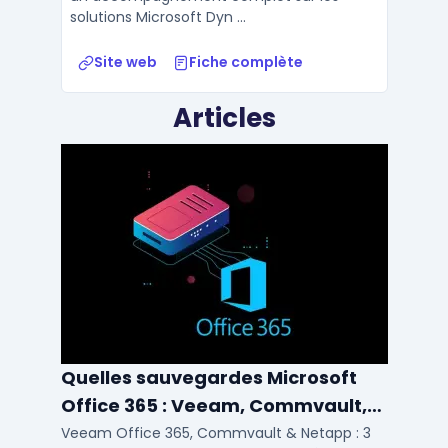
solutions Microsoft Dyn ...
Site web
Fiche complète
Articles
Quelles sauvegardes Microsoft
Office 365 : Veeam, Commvault,
Netapp
Veeam Office 365, Commvault & Netapp : 3