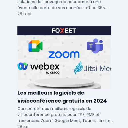
solutions de sauvegarde pour parer à une
éventuelle perte de vos données office 365.
Voici notre ...
28 mai
Les meilleurs logiciels de
visioconférence gratuits en 2024
Comparatif des meilleurs logiciels de
visioconference gratuits pour TPE, PME et
freelances. Zoom, Google Meet, Teams : limites,
participants, fonctions cles pour bien choisir.
28 juil.