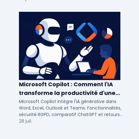
Microsoft Copilot : Comment l'IA
transforme la productivité d'une
PME/ETI ?
Microsoft Copilot intègre l'IA générative dans
Word, Excel, Outlook et Teams. Fonctionnalités,
sécurité RGPD, comparatif ChatGPT et retours
concrets pour PME et ETI françaises.
28 juil.