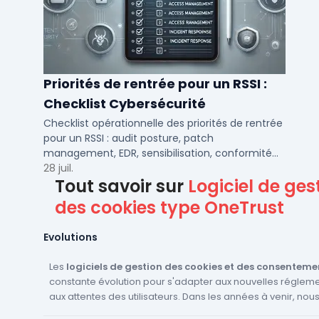
Priorités de rentrée pour un RSSI :
Checklist Cybersécurité
Checklist opérationnelle des priorités de rentrée
pour un RSSI : audit posture, patch
management, EDR, sensibilisation, conformité
NIS2 et plan de continuité.
28 juil.
Tout savoir sur
Logiciel de ges
des cookies type OneTrust
Evolutions
Les
logiciels de gestion des cookies et des consenteme
constante évolution pour s'adapter aux nouvelles régleme
aux attentes des utilisateurs. Dans les années à venir, no
nous attendre à voir plusieurs innovations dans ce domaine. T