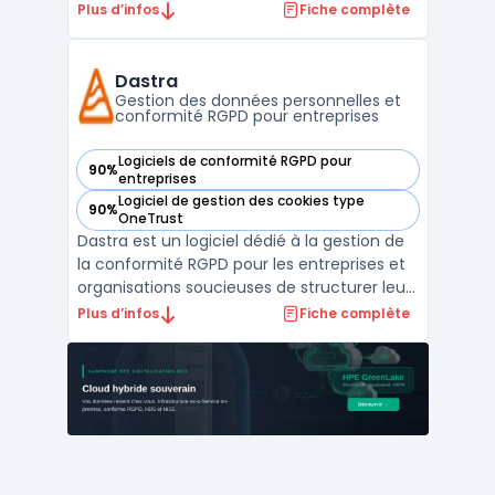
l'intégration d'une bannière cookies sur tout
Plus d’infos
Fiche complète
site web via un script léger. L'outil
automatise la détection des traceurs et
garantit un contrôle des données
Dastra
personnelles par les v ...
Gestion des données personnelles et
conformité RGPD pour entreprises
Logiciels de conformité RGPD pour
90%
— voir Dastra dans cette catégorie
entreprises
Logiciel de gestion des cookies type
90%
— voir Dastra dans cette catégorie
OneTrust
Dastra est un logiciel dédié à la gestion de
la conformité RGPD pour les entreprises et
organisations soucieuses de structurer leur
mise en conformité. Face à la
Plus d’infos
Fiche complète
multiplication des obligations
réglementaires, la gestion centralisée des
registres de traitements, des demandes
d’exercice des droits et ...