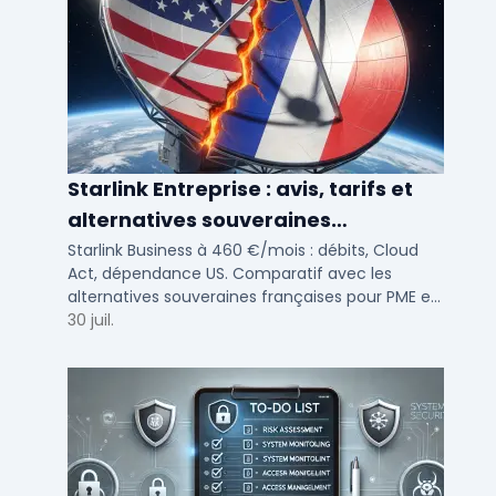
Starlink Entreprise : avis, tarifs et
alternatives souveraines
françaises 2026
Starlink Business à 460 €/mois : débits, Cloud
Act, dépendance US. Comparatif avec les
alternatives souveraines françaises pour PME et
ETI multi-sites. Avis terrain et critères de choix
30 juil.
DSI.