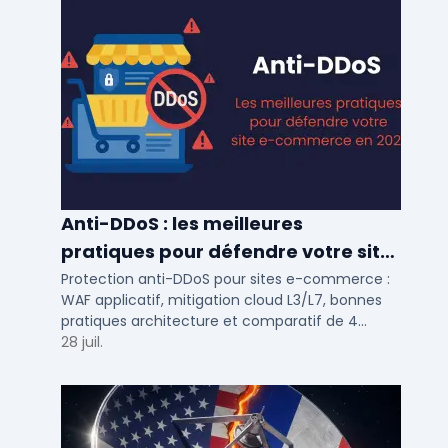
Anti-DDoS : les meilleures
pratiques pour défendre votre site
e-commerce en 2025
Protection anti-DDoS pour sites e-commerce :
WAF applicatif, mitigation cloud L3/L7, bonnes
pratiques architecture et comparatif de 4
solutions testees par des DSI en 2025.
28 juil.