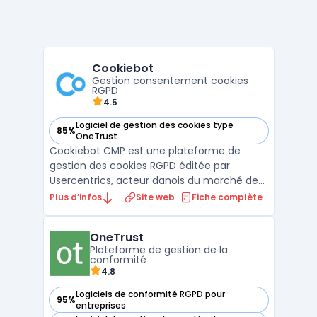
Cookiebot
Gestion consentement cookies
RGPD
4.5
Logiciel de gestion des cookies type
85%
— voir Cookiebot dans cette catégorie
OneTrust
Cookiebot CMP est une plateforme de
gestion des cookies RGPD éditée par
Usercentrics, acteur danois du marché de
la conformité numérique. L'outil scanne
Plus d’infos
Site web
Fiche complète
automatiquement l'ensemble des cookies
et traceurs déposés sur un site web, les
OneTrust
classe en quatre catégories (nécessaires,
Plateforme de gestion de la
préférences, statistiques ...
conformité
4.8
Logiciels de conformité RGPD pour
95%
— voir OneTrust dans cette catégorie
entreprises