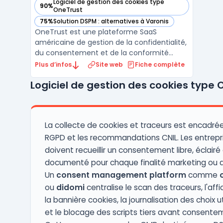
Logiciel de gestion des cookies type
90%
— voir OneTrust dans cette catégorie
OneTrust
75%
Solution DSPM : alternatives à Varonis
— voir OneTrust dans cette catégorie
OneTrust est une plateforme SaaS
américaine de gestion de la confidentialité,
du consentement et de la conformité
réglementaire. Fondée en 2016 à Atlanta,
Plus d’infos
Site web
Fiche complète
elle regroupe plus de 12 000 clients dans 180
Logiciel de gestion des cookies type 
pays, dont des entreprises du CAC 40 et
des administrations publiques. La
plateforme couvre la conf ...
La collecte de cookies et traceurs est encadrée
RGPD et les recommandations CNIL. Les entrepr
doivent recueillir un consentement libre, éclairé
documenté pour chaque finalité marketing ou a
Un
consent management platform
comme
ou
didomi
centralise le scan des traceurs, l'aff
la bannière cookies, la journalisation des choix ut
et le blocage des scripts tiers avant consente