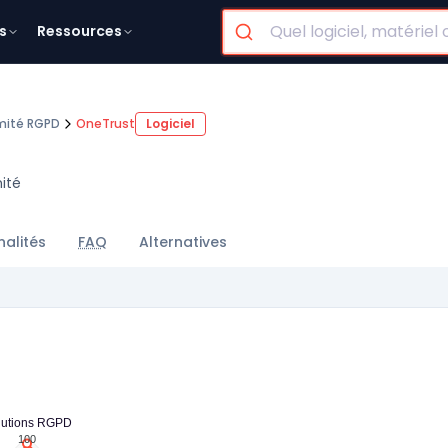
s
Ressources
mité RGPD
OneTrust
Logiciel
ité
nalités
FAQ
Alternatives
lutions RGPD
100