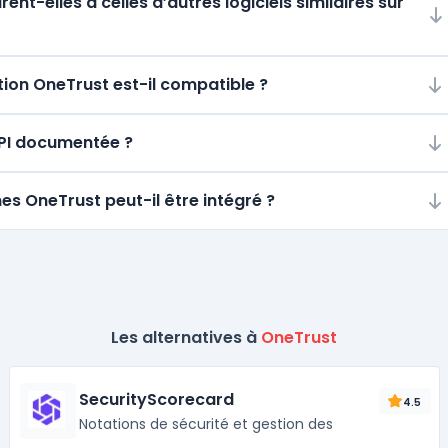
t-elles à celles d’autres logiciels similaires sur
ion OneTrust est-il compatible ?
 API documentée ?
es OneTrust peut-il être intégré ?
Les alternatives à
OneTrust
SecurityScorecard
4.5
Notations de sécurité et gestion des