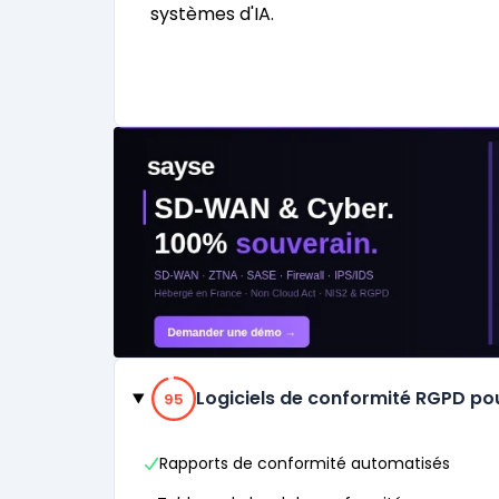
systèmes d'IA.
Catégories
95% de compatibilité
Logiciels de conformité RGPD po
95
Rapports de conformité automatisés