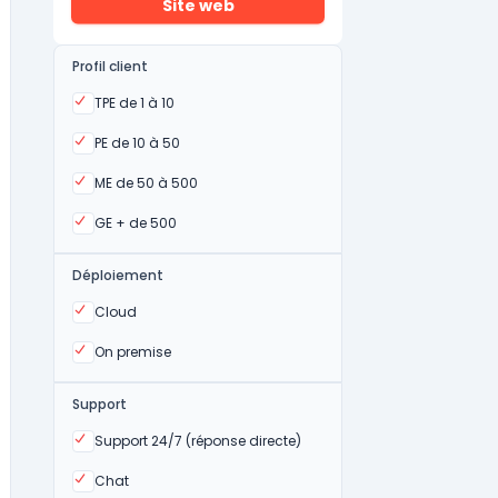
Site web
Profil client
Oui
TPE de 1 à 10
Oui
PE de 10 à 50
Oui
ME de 50 à 500
Oui
GE + de 500
Déploiement
Oui
Cloud
Oui
On premise
Support
Oui
Support 24/7 (réponse directe)
Oui
Chat