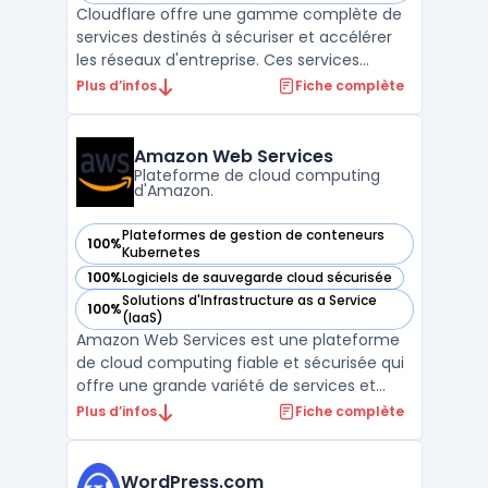
Cloudflare offre une gamme complète de
services destinés à sécuriser et accélérer
les réseaux d'entreprise. Ces services
combinent sécurité, performances et
Plus d’infos
Fiche complète
fiabilité. Ils permettent de connecter,
sécuriser et booster les performances des
réseaux. En complément, Cloudflare
Amazon Web Services
propose des modules additi ...
Plateforme de cloud computing
d'Amazon.
Plateformes de gestion de conteneurs
100%
— voir Amazon Web Services dans cette catégorie
Kubernetes
100%
Logiciels de sauvegarde cloud sécurisée
— voir Amazon Web Services dans cette catégorie
Solutions d'Infrastructure as a Service
100%
— voir Amazon Web Services dans cette catégorie
(IaaS)
Amazon Web Services est une plateforme
de cloud computing fiable et sécurisée qui
offre une grande variété de services et
d'outils pour aider les entreprises à gérer de
Plus d’infos
Fiche complète
manière efficace leur infrastructure
informatique. Avec Amazon Web Services,
les clients peuvent accéder à une gestion
WordPress.com