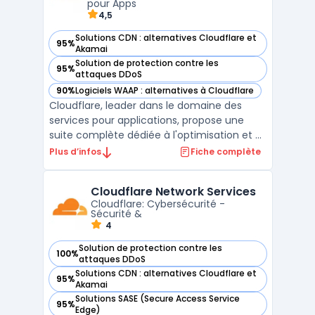
pour Apps
4,5
Solutions CDN : alternatives Cloudflare et
95%
— voir Cloudflare Application Services dans cette catégorie
Akamai
Solution de protection contre les
95%
— voir Cloudflare Application Services dans cette catégorie
attaques DDoS
90%
Logiciels WAAP : alternatives à Cloudflare
— voir Cloudflare Application Services dans cette catégorie
Cloudflare, leader dans le domaine des
services pour applications, propose une
suite complète dédiée à l'optimisation et à
la sécurité des applications Internet. Ces
Plus d’infos
Fiche complète
services sont conçus pour garantir une
performance optimale et une fiabilité sans
Cloudflare Network Services
faille. Le service Argo Smart Routing, par
Cloudflare: Cybersécurité -
exemple, ...
Sécurité &
4
Solution de protection contre les
100%
— voir Cloudflare Network Services dans cette catégorie
attaques DDoS
Solutions CDN : alternatives Cloudflare et
95%
— voir Cloudflare Network Services dans cette catégorie
Akamai
Solutions SASE (Secure Access Service
95%
— voir Cloudflare Network Services dans cette catégorie
Edge)