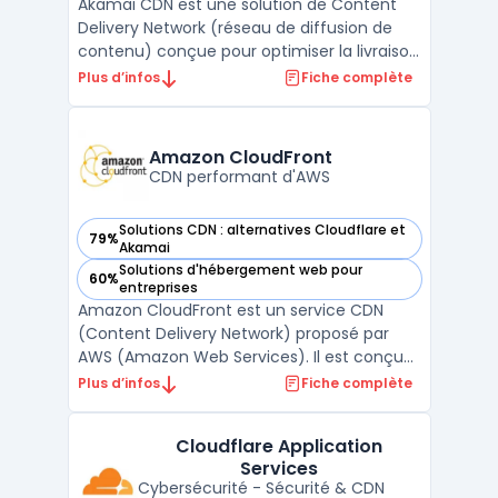
Akamai CDN est une solution de Content
Delivery Network (réseau de diffusion de
contenu) conçue pour optimiser la livraison
de contenus en ligne, tout en garantissant
Plus d’infos
Fiche complète
la sécurité et la performance. Issue d'une
technologie avancée, elle sert à réduire les
latences, augmenter la vitesse de
Amazon CloudFront
chargement ...
CDN performant d'AWS
Solutions CDN : alternatives Cloudflare et
79%
— voir Amazon CloudFront dans cette catégorie
Akamai
Solutions d'hébergement web pour
60%
— voir Amazon CloudFront dans cette catégorie
entreprises
Amazon CloudFront est un service CDN
(Content Delivery Network) proposé par
AWS (Amazon Web Services). Il est conçu
pour distribuer de manière sécurisée et à
Plus d’infos
Fiche complète
faible latence des contenus web, tels que
des vidéos, des images ou des API, à des
Cloudflare Application
utilisateurs du monde entier.Utilisant le
Services
réseau mondial de ...
Cybersécurité - Sécurité & CDN