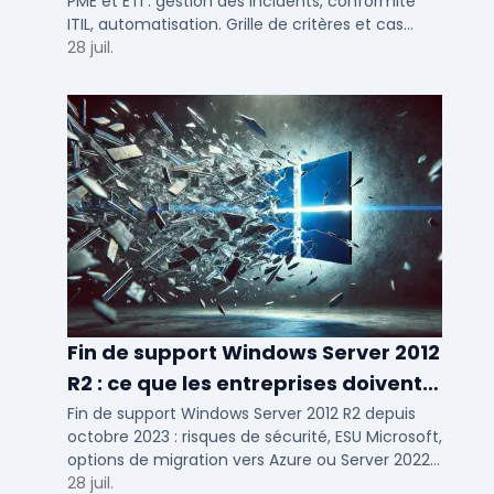
PME et ETI : gestion des incidents, conformité
ITIL, automatisation. Grille de critères et cas
d'usage par taille d'entreprise.
28 juil.
Fin de support Windows Server 2012
R2 : ce que les entreprises doivent
savoir
Fin de support Windows Server 2012 R2 depuis
octobre 2023 : risques de sécurité, ESU Microsoft,
options de migration vers Azure ou Server 2022
pour TPE, PME et ETI.
28 juil.