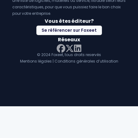
une liste de logiciels, matériels ou service, filtrable selon leurs
caractéristiques, pour que vous puissiez faire le bon choix
pour votre entreprise.
Vous êtes éditeur?
Se référencer sur Foxeet
Réseaux
© 2024 Foxeet, tous droits reservés
LinkedIn
Facebook
Twitter X
Mentions légales
|
Conditions générales d’utilisation