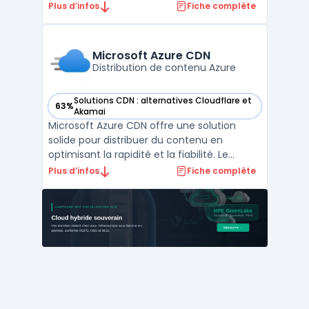
cette plateforme a pour objectif
Plus d’infos
Fiche complète
d'améliorer la vitesse de chargement des
sites web et de sécuriser les données. Le
service repose sur un réseau mondial de
Microsoft Azure CDN
serveurs qui ass ...
Distribution de contenu Azure
Solutions CDN : alternatives Cloudflare et
63%
— voir Microsoft Azure CDN dans cette catégorie
Akamai
Microsoft Azure CDN offre une solution
solide pour distribuer du contenu en
optimisant la rapidité et la fiabilité. Le
service se base sur un réseau mondial
Plus d’infos
Fiche complète
massif, garantissant une expérience
utilisateur améliorée.Ce CDN est intégré de
manière native avec les services cloud de
Microsoft, permettant ...