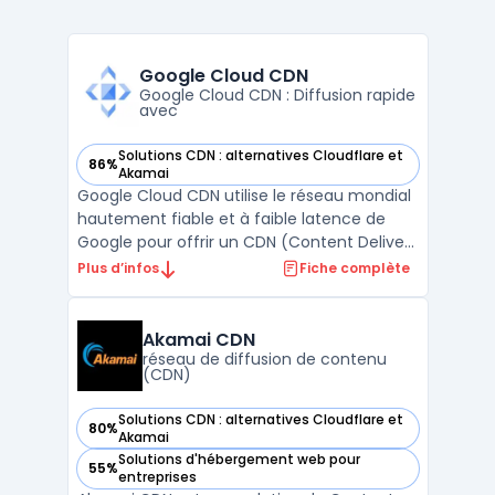
Google Cloud CDN
Google Cloud CDN : Diffusion rapide
avec
Solutions CDN : alternatives Cloudflare et
86%
— voir Google Cloud CDN dans cette catégorie
Akamai
Google Cloud CDN utilise le réseau mondial
hautement fiable et à faible latence de
Google pour offrir un CDN (Content Delivery
Network) optimisé. Ce service est
Plus d’infos
Fiche complète
spécialement conçu pour accélérer la
distribution des applications et des
contenus web.En s'appuyant sur
Akamai CDN
l'infrastructure mondiale de Googl ...
réseau de diffusion de contenu
(CDN)
Solutions CDN : alternatives Cloudflare et
80%
— voir Akamai CDN dans cette catégorie
Akamai
Solutions d'hébergement web pour
55%
— voir Akamai CDN dans cette catégorie
entreprises