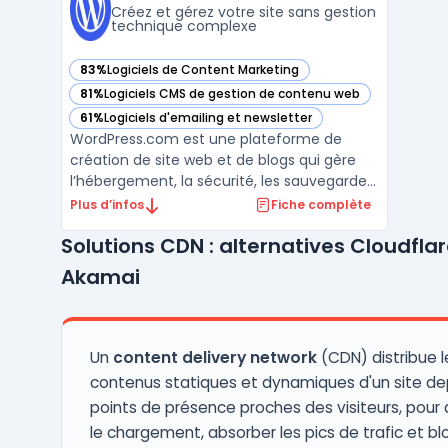
multi-cloud, ...
Créez et gérez votre site sans gestion
technique complexe
83%
Logiciels de Content Marketing
— voir WordPress.com dans cette catégorie
81%
Logiciels CMS de gestion de contenu web
— voir WordPress.com dans cette catégorie
61%
Logiciels d'emailing et newsletter
— voir WordPress.com dans cette catégorie
WordPress.com est une plateforme de
création de site web et de blogs qui gère
l’hébergement, la sécurité, les sauvegardes
et la performance sans intervention
Plus d’infos
Fiche complète
technique requise pour l’utilisateur. Ce
Solutions CDN : alternatives Cloudflar
service s’adresse aux utilisateurs cherchant
à se concentrer sur leur contenu sans se
Akamai
préoccuper des ...
Un
content delivery network
(CDN) distribue l
contenus statiques et dynamiques d'un site de
points de présence proches des visiteurs, pour 
le chargement, absorber les pics de trafic et bl