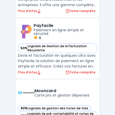
entreprises. Il offre une gamme complète
de fonctionnalités pour la gestion
Plus d’infos
Fiche complète
comptable, incluant la saisie des écritures,
le suivi des comptes clients et fournisseurs,
Payfacile
et la préparation des états financiers. Sa
Paiement en ligne simple et
facilité d' ...
sécurisé
5
Logiciels de Gestion de la Facturation
50%
— voir Payfacile dans cette catégorie
Récurrente
Devis et facturation en quelques clics avec
Payfacile, la solution de paiement en ligne
simple et efficace. Créez vos factures en
ligne, envoyez-les à vos clients via notre
Plus d’infos
Fiche complète
plateforme et suivez les paiements en
temps réel. Intégrez facilement nos
fonctionnalités de paiement sur votre site
Mooncard
et offrez ...
Carte pro et gestion dépenses
90%
Logiciels de gestion des notes de frais
— voir Mooncard dans cette catégorie
Logiciels de pré-comptabilité et notes de