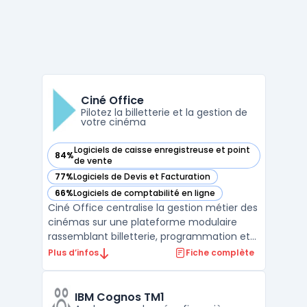
Ciné Office
Pilotez la billetterie et la gestion de
votre cinéma
Logiciels de caisse enregistreuse et point
84%
— voir Ciné Office dans cette catégorie
de vente
77%
Logiciels de Devis et Facturation
— voir Ciné Office dans cette catégorie
66%
Logiciels de comptabilité en ligne
— voir Ciné Office dans cette catégorie
Ciné Office centralise la gestion métier des
cinémas sur une plateforme modulaire
rassemblant billetterie, programmation et
opérations courantes. Les exploitants
Plus d’infos
Fiche complète
disposent ainsi d’un système pour organiser
la gestion quotidienne des salles, qu’elles
soient uniques ou réparties sur plusieurs
IBM Cognos TM1