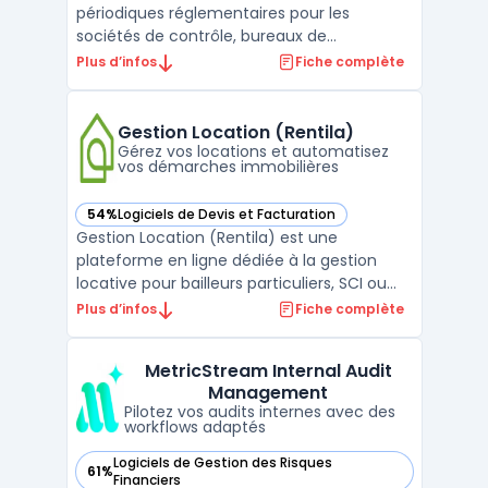
périodiques réglementaires pour les
sociétés de contrôle, bureaux de
vérification et équipes sécurité ou
Plus d’infos
Fiche complète
maintenance. L’outil facilite la gestion
centralisée de tous les équipements
soumis à la VGP : levage, extinction
Gestion Location (Rentila)
incendie, équipements de protection i ...
Gérez vos locations et automatisez
vos démarches immobilières
54%
Logiciels de Devis et Facturation
— voir Gestion Location (Rentila) dans cette catégorie
Gestion Location (Rentila) est une
plateforme en ligne dédiée à la gestion
locative pour bailleurs particuliers, SCI ou
petites sociétés. L’outil centralise les étapes
Plus d’infos
Fiche complète
du cycle locatif : création de fiches biens,
indexation des locataires, gestion des
MetricStream Internal Audit
contrats, automatisation des documents
Management
réglement ...
Pilotez vos audits internes avec des
workflows adaptés
Logiciels de Gestion des Risques
61%
— voir MetricStream Internal Audit Management dans cette
Financiers