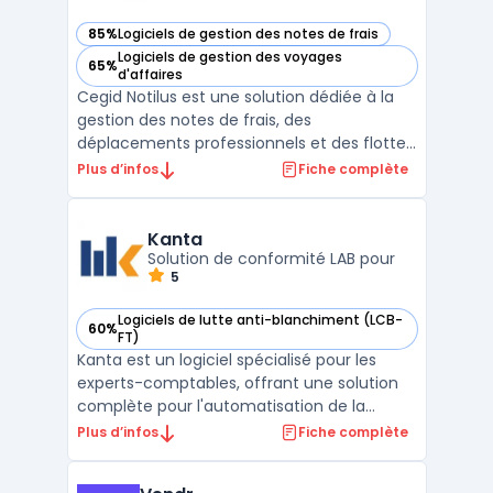
85%
Logiciels de gestion des notes de frais
— voir Notilus (Cegid) dans cette catégorie
Logiciels de gestion des voyages
65%
— voir Notilus (Cegid) dans cette catégorie
d'affaires
Cegid Notilus est une solution dédiée à la
gestion des notes de frais, des
déplacements professionnels et des flottes
de véhicules. Avec plus de 2 millions
Plus d’infos
Fiche complète
d'utilisateurs et 26 ans d'expérience, Notilus
promet une gestion des notes de frais sans
effort et sans papier. Les utilisateurs
Kanta
peuvent scanne ...
Solution de conformité LAB pour
5
Logiciels de lutte anti-blanchiment (LCB-
60%
— voir Kanta dans cette catégorie
FT)
Kanta est un logiciel spécialisé pour les
experts-comptables, offrant une solution
complète pour l'automatisation de la
conformité LAB (Lutte Anti-Blanchiment) et
Plus d’infos
Fiche complète
la gestion de la veille réglementaire. Conçu
pour simplifier et sécuriser les processus