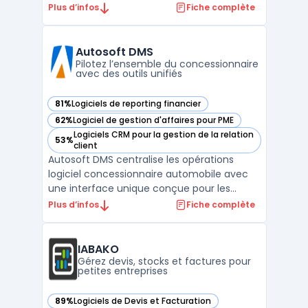
professionnels. Cette application mobile
Plus d’infos
Fiche complète
relie vendeurs, acheteurs et livreurs sur une
seule interface, avec un accès direct à un
catalogue local vérifié. Les producteurs
Autosoft DMS
locaux peuvent ains ...
Pilotez l’ensemble du concessionnaire
avec des outils unifiés
81%
Logiciels de reporting financier
— voir Autosoft DMS dans cette catégorie
62%
Logiciel de gestion d'affaires pour PME
— voir Autosoft DMS dans cette catégorie
Logiciels CRM pour la gestion de la relation
53%
— voir Autosoft DMS dans cette catégorie
client
Autosoft DMS centralise les opérations
logiciel concessionnaire automobile avec
une interface unique conçue pour les
concessions franchisées à faible ou moyen
Plus d’infos
Fiche complète
volume. Ce dealer management system
prend en charge l’ensemble du cycle de
gestion, du suivi des ventes à la facturation,
IABAKO
en passant par le s ...
Gérez devis, stocks et factures pour
petites entreprises
89%
Logiciels de Devis et Facturation
— voir IABAKO dans cette catégorie