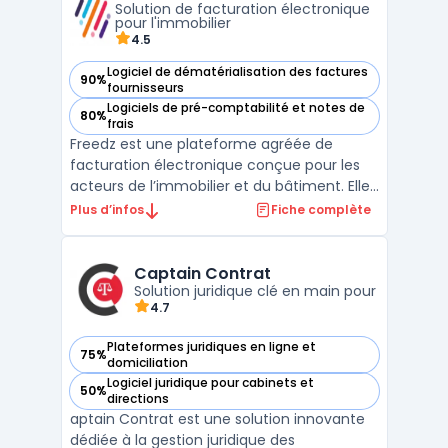
Solution de facturation électronique
fonctionnalités personn ...
pour l'immobilier
4.5
Logiciel de dématérialisation des factures
90%
— voir Freedz dans cette catégorie
fournisseurs
Logiciels de pré-comptabilité et notes de
80%
— voir Freedz dans cette catégorie
frais
Freedz est une plateforme agréée de
facturation électronique conçue pour les
acteurs de l’immobilier et du bâtiment. Elle
permet aux bailleurs sociaux, promoteurs et
Plus d’infos
Fiche complète
gestionnaires de patrimoine de se
conformer à la réforme 2026 tout en
automatisant leurs flux fournisseurs et leurs
Captain Contrat
processus financie ...
Solution juridique clé en main pour
4.7
Plateformes juridiques en ligne et
75%
— voir Captain Contrat dans cette catégorie
domiciliation
Logiciel juridique pour cabinets et
50%
— voir Captain Contrat dans cette catégorie
directions
aptain Contrat est une solution innovante
dédiée à la gestion juridique des