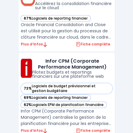
Accélérez la consolidation financière
sur le cloud
67%
Logiciels de reporting financier
— voir Oracle Financial Consolidation and Close dans cette
Oracle Financial Consolidation and Close
est utilisé pour la gestion du processus de
clôture financière sur cloud, dans le cadre
de la centralisation et coordination des
Plus d’infos
Fiche complète
consolidations au sein d'organisations
structurées. Le logiciel est destiné aux
Infor CPM (Corporate
équipes qui supervisent des opérations
Performance Management)
impliquant ...
Pilotez budgets et reportings
financiers sur une plateforme web
Logiciels de budget prévisionnel et
73%
— voir Infor CPM (Corporate Performance Management) dan
gestion budgétaire
69%
Logiciels de reporting financier
— voir Infor CPM (Corporate Performance Management) dan
62%
Logiciels EPM de planification financière
— voir Infor CPM (Corporate Performance Management) dan
Infor CPM (Corporate Performance
Management) centralise la gestion de la
planification financière pour les entreprises
souhaitant structurer leurs cycles
Plus d’infos
Fiche complète