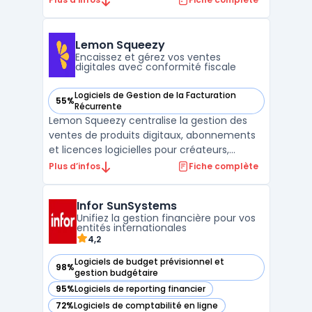
administratifs dans un cloud souverain
localisé en France. La plateforme s'adresse
aux TPE, PME et grandes entreprises
Lemon Squeezy
souhaitant intégrer un d ...
Encaissez et gérez vos ventes
digitales avec conformité fiscale
Logiciels de Gestion de la Facturation
55%
— voir Lemon Squeezy dans cette catégorie
Récurrente
Lemon Squeezy centralise la gestion des
ventes de produits digitaux, abonnements
et licences logicielles pour créateurs,
éditeurs SaaS et formateurs. La plateforme
Plus d’infos
Fiche complète
agit en tant que Merchant of Record,
prenant en charge le traitement
Infor SunSystems
automatisé des paiements internationaux
Unifiez la gestion financière pour vos
et la conformité fiscale à ...
entités internationales
4,2
Logiciels de budget prévisionnel et
98%
— voir Infor SunSystems dans cette catégorie
gestion budgétaire
95%
Logiciels de reporting financier
— voir Infor SunSystems dans cette catégorie
72%
Logiciels de comptabilité en ligne
— voir Infor SunSystems dans cette catégorie