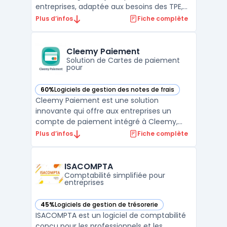
entreprises, adaptée aux besoins des TPE,
PME et startups. Grâce à une interface
Plus d’infos
Fiche complète
intuitive et un accompagnement
personnalisé, cette plateforme permet de
créer, gérer et sécuriser vos documents
Cleemy Paiement
juridiques en toute s ...
Solution de Cartes de paiement
pour
60%
Logiciels de gestion des notes de frais
— voir Cleemy Paiement dans cette catégorie
Cleemy Paiement est une solution
innovante qui offre aux entreprises un
compte de paiement intégré à Cleemy,
simplifiant ainsi la gestion des frais
Plus d’infos
Fiche complète
généraux et des notes de frais. Ce logiciel
permet d'équiper les collaborateurs de
moyens de paiement adaptés, tout en
ISACOMPTA
garantissant une maîtrise totale ...
Comptabilité simplifiée pour
entreprises
45%
Logiciels de gestion de trésorerie
— voir ISACOMPTA dans cette catégorie
ISACOMPTA est un logiciel de comptabilité
conçu pour les professionnels et les