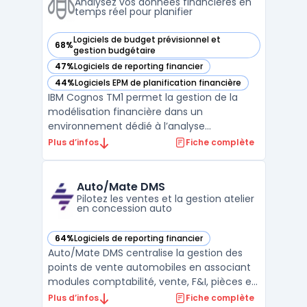
sites de ...
Analysez vos données financières en
temps réel pour planifier
Logiciels de budget prévisionnel et
68%
— voir IBM Cognos TM1 dans cette catégorie
gestion budgétaire
47%
Logiciels de reporting financier
— voir IBM Cognos TM1 dans cette catégorie
44%
Logiciels EPM de planification financière
— voir IBM Cognos TM1 dans cette catégorie
IBM Cognos TM1 permet la gestion de la
modélisation financière dans un
environnement dédié à l’analyse
multidimensionnelle ainsi qu’au pilotage en
Plus d’infos
Fiche complète
temps réel. Cette solution prend en charge
les activités des directions financières, des
contrôleurs de gestion et des responsables
Auto/Mate DMS
métier. Le système st ...
Pilotez les ventes et la gestion atelier
en concession auto
64%
Logiciels de reporting financier
— voir Auto/Mate DMS dans cette catégorie
Auto/Mate DMS centralise la gestion des
points de vente automobiles en associant
modules comptabilité, vente, F&I, pièces et
atelier dans un environnement unique. Ce
Plus d’infos
Fiche complète