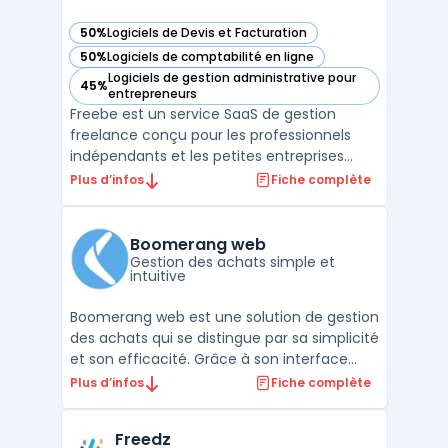
50%
Logiciels de Devis et Facturation
— voir Freebe dans cette catégorie
50%
Logiciels de comptabilité en ligne
— voir Freebe dans cette catégorie
Logiciels de gestion administrative pour
45%
— voir Freebe dans cette catégorie
entrepreneurs
Freebe est un service SaaS de gestion
freelance conçu pour les professionnels
indépendants et les petites entreprises
recherchant un outil pour organiser leur
Plus d’infos
Fiche complète
administratif. L’automatisation des tâches
fiscales et la conformité des documents
administratifs présentent un enjeu de
Boomerang web
temps pour les micro ...
Gestion des achats simple et
intuitive
Boomerang web est une solution de gestion
des achats qui se distingue par sa simplicité
et son efficacité. Grâce à son interface
intuitive, les utilisateurs peuvent
Plus d’infos
Fiche complète
rapidement naviguer et tirer parti des
fonctionnalités de la solution. Boomerang
Freedz
web offre une large palette de