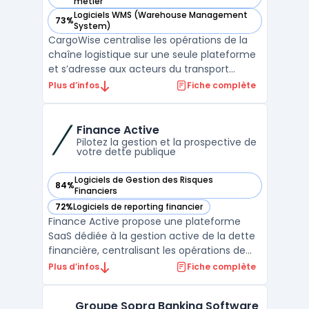
— voir CargoWise dans cette catégorie
métier
Logiciels WMS (Warehouse Management
73%
— voir CargoWise dans cette catégorie
System)
CargoWise centralise les opérations de la
chaîne logistique sur une seule plateforme
et s’adresse aux acteurs du transport
international. Dans un contexte où la
Plus d’infos
Fiche complète
gestion multi-sites, le respect des
réglementations et le suivi des expéditions
exigent une coordination, CargoWise relie
Finance Active
les différents do ...
Pilotez la gestion et la prospective de
votre dette publique
Logiciels de Gestion des Risques
84%
— voir Finance Active dans cette catégorie
Financiers
72%
Logiciels de reporting financier
— voir Finance Active dans cette catégorie
Finance Active propose une plateforme
SaaS dédiée à la gestion active de la dette
financière, centralisant les opérations de
suivi, d’analyse et de valorisation pour les
Plus d’infos
Fiche complète
collectivités locales, entreprises et
institutions financières. La problématique
Groupe Sopra Banking Software
métier principale vise la sécurisation de la