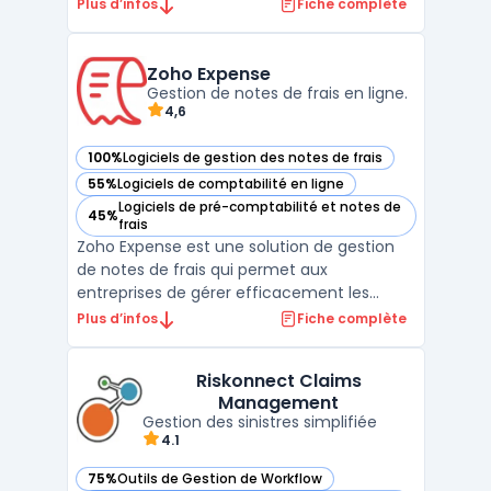
néobanques. Grâce à une technologie
Plus d’infos
Fiche complète
avancée, HAWK:AI facilite la surveillance
AML en temps réel, assurant une gestion
efficace des risques de non-conformité.
Zoho Expense
Leur système d'intelligence arti ...
Gestion de notes de frais en ligne.
4,6
100%
Logiciels de gestion des notes de frais
— voir Zoho Expense dans cette catégorie
55%
Logiciels de comptabilité en ligne
— voir Zoho Expense dans cette catégorie
Logiciels de pré-comptabilité et notes de
45%
— voir Zoho Expense dans cette catégorie
frais
Zoho Expense est une solution de gestion
de notes de frais qui permet aux
entreprises de gérer efficacement les
remboursements de frais professionnels de
Plus d’infos
Fiche complète
leurs employés. Cette plateforme cloud
offre des fonctionnalités telles que la
Riskonnect Claims
numérisation de reçus, la GED - Gestion
Management
Electronique de Documents, ...
Gestion des sinistres simplifiée
4.1
75%
Outils de Gestion de Workflow
— voir Riskonnect Claims Management dans cette catégor