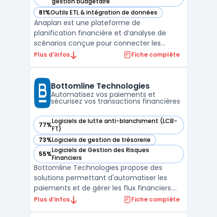
— voir Anaplan dans cette catégorie
gestion budgétaire
81%
Outils ETL & intégration de données
— voir Anaplan dans cette catégorie
Anaplan est une plateforme de
planification financière et d’analyse de
scénarios conçue pour connecter les
données, workflows métiers et utilisateurs
Plus d’infos
Fiche complète
au sein des grandes organisations. Cet outil
centralise la modélisation de scénarios
variés tout en prenant en compte des
Bottomline Technologies
variables métiers à travers ...
Automatisez vos paiements et
sécurisez vos transactions financières
Logiciels de lutte anti-blanchiment (LCB-
77%
— voir Bottomline Technologies dans cette catégorie
FT)
73%
Logiciels de gestion de trésorerie
— voir Bottomline Technologies dans cette catégorie
Logiciels de Gestion des Risques
55%
— voir Bottomline Technologies dans cette catégorie
Financiers
Bottomline Technologies propose des
solutions permettant d'automatiser les
paiements et de gérer les flux financiers.
Les organisations et institutions financières
Plus d’infos
Fiche complète
se servent de ce logiciel pour la