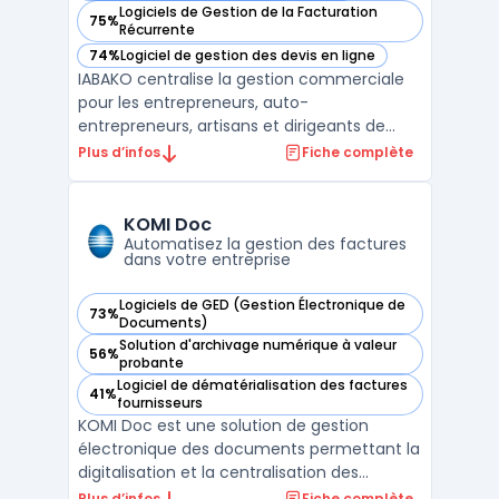
Logiciels de Gestion de la Facturation
75%
— voir IABAKO dans cette catégorie
Récurrente
74%
Logiciel de gestion des devis en ligne
— voir IABAKO dans cette catégorie
IABAKO centralise la gestion commerciale
pour les entrepreneurs, auto-
entrepreneurs, artisans et dirigeants de
petites entreprises. Ce logiciel propose une
Plus d’infos
Fiche complète
interface unique pour la création de devis,
la gestion des commandes, la facturation
électronique, le suivi des achats et la
KOMI Doc
gestion des stocks. ...
Automatisez la gestion des factures
dans votre entreprise
Logiciels de GED (Gestion Électronique de
73%
— voir KOMI Doc dans cette catégorie
Documents)
Solution d'archivage numérique à valeur
56%
— voir KOMI Doc dans cette catégorie
probante
Logiciel de dématérialisation des factures
41%
— voir KOMI Doc dans cette catégorie
fournisseurs
KOMI Doc est une solution de gestion
électronique des documents permettant la
digitalisation et la centralisation des
factures, des documents RH et des flux
Plus d’infos
Fiche complète