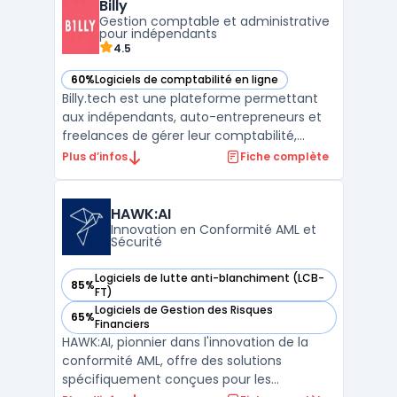
Billy
(OCR) à l'engagement des dépenses.
Gestion comptable et administrative
Cleemy Acha ...
pour indépendants
4.5
60%
Logiciels de comptabilité en ligne
— voir Billy dans cette catégorie
Billy.tech est une plateforme permettant
aux indépendants, auto-entrepreneurs et
freelances de gérer leur comptabilité,
administration et facturation en
Plus d’infos
Fiche complète
conformité avec la réglementation. L'outil
intègre des fonctionnalités facilitant la
création d'entreprise, la déclaration fiscale
HAWK:AI
et l'accès à un ...
Innovation en Conformité AML et
Sécurité
Logiciels de lutte anti-blanchiment (LCB-
85%
— voir HAWK:AI dans cette catégorie
FT)
Logiciels de Gestion des Risques
65%
— voir HAWK:AI dans cette catégorie
Financiers
HAWK:AI, pionnier dans l'innovation de la
conformité AML, offre des solutions
spécifiquement conçues pour les