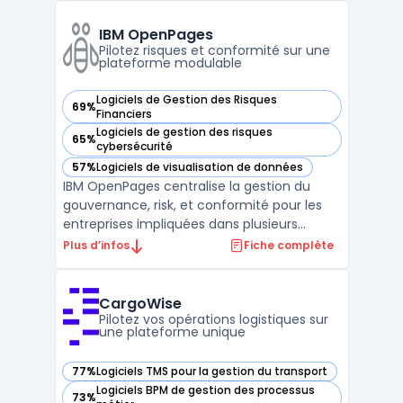
financières concernant le processus de
clôture et la centralisation des données
IBM OpenPages
provenant de multip ...
Pilotez risques et conformité sur une
plateforme modulable
Logiciels de Gestion des Risques
69%
— voir IBM OpenPages dans cette catégorie
Financiers
Logiciels de gestion des risques
65%
— voir IBM OpenPages dans cette catégorie
cybersécurité
57%
Logiciels de visualisation de données
— voir IBM OpenPages dans cette catégorie
IBM OpenPages centralise la gestion du
gouvernance, risk, et conformité pour les
entreprises impliquées dans plusieurs
périmètres réglementaires et métiers. La
Plus d’infos
Fiche complète
solution cible les organisations désireuses
d’industrialiser la gestion de leurs risques, de
la conformité réglementaire aux audits, en
CargoWise
pass ...
Pilotez vos opérations logistiques sur
une plateforme unique
77%
Logiciels TMS pour la gestion du transport
— voir CargoWise dans cette catégorie
Logiciels BPM de gestion des processus
73%