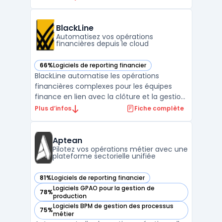
budgétaires, prévisionnels et de
consolidation. Ce logiciel s’adresse aux
équipes chargées de la production, de la
BlackLine
collecte et de la validation de ...
Automatisez vos opérations
financières depuis le cloud
66%
Logiciels de reporting financier
— voir BlackLine dans cette catégorie
BlackLine automatise les opérations
financières complexes pour les équipes
finance en lien avec la clôture et la gestion
des transactions à grande échelle. Ce
Plus d’infos
Fiche complète
logiciel répond aux exigences des
organisations multi-entités cherchant à
piloter des processus comme la clôture
Aptean
financière, le rapprochement ...
Pilotez vos opérations métier avec une
plateforme sectorielle unifiée
81%
Logiciels de reporting financier
— voir Aptean dans cette catégorie
Logiciels GPAO pour la gestion de
78%
— voir Aptean dans cette catégorie
production
Logiciels BPM de gestion des processus
75%
— voir Aptean dans cette catégorie
métier