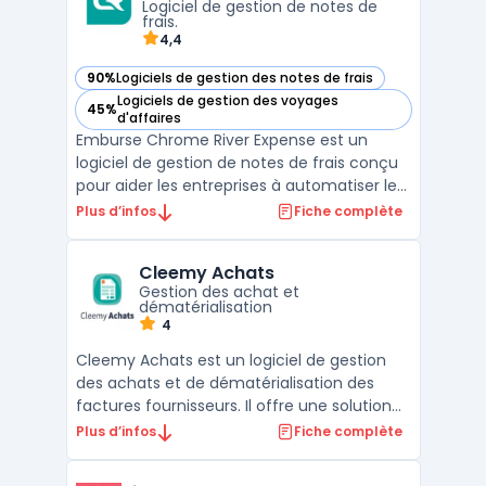
Logiciel de gestion de notes de
frais.
4,4
90%
Logiciels de gestion des notes de frais
— voir Emburse Chrome River Expense dans cette catégorie
Logiciels de gestion des voyages
45%
— voir Emburse Chrome River Expense dans cette catégorie
d'affaires
Emburse Chrome River Expense est un
logiciel de gestion de notes de frais conçu
pour aider les entreprises à automatiser le
suivi et le traitement des dépenses. Avec
Plus d’infos
Fiche complète
une interface utilisateur intuitive et des
fonctionnalités avancées telles que la
Cleemy Achats
capture de reçus par smartphone et les
Gestion des achat et
workflows de ...
dématérialisation
4
Cleemy Achats est un logiciel de gestion
des achats et de dématérialisation des
factures fournisseurs. Il offre une solution
complète pour la gestion des achats, allant
Plus d’infos
Fiche complète
de la dématérialisation des factures grâce
à la reconnaissance optique de caractères