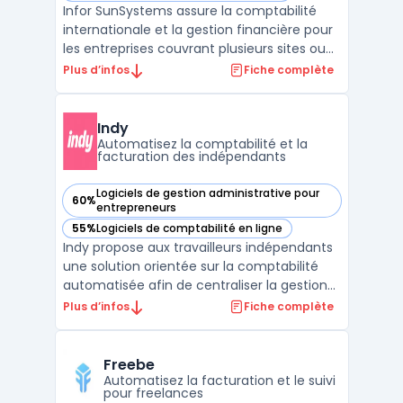
Infor SunSystems assure la comptabilité
internationale et la gestion financière pour
les entreprises couvrant plusieurs sites ou
filiales. Ce logiciel s’adresse aux groupes
Plus d’infos
Fiche complète
répartis dans différents pays confrontés à
la complexité des opérations multi-entités,
multi-monnaies et multi-langues. Les org ...
Indy
Automatisez la comptabilité et la
facturation des indépendants
Logiciels de gestion administrative pour
60%
— voir Indy dans cette catégorie
entrepreneurs
55%
Logiciels de comptabilité en ligne
— voir Indy dans cette catégorie
Indy propose aux travailleurs indépendants
une solution orientée sur la comptabilité
automatisée afin de centraliser la gestion
administrative à travers une application en
Plus d’infos
Fiche complète
ligne. Mise en place depuis 2016, la
plateforme est destinée aux auto-
entrepreneurs, sociétés individuelles et
Freebe
sociétés (SAS, SA ...
Automatisez la facturation et le suivi
pour freelances