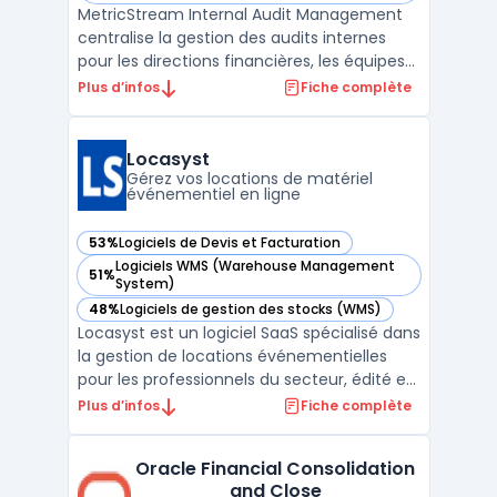
MetricStream Internal Audit Management
centralise la gestion des audits internes
pour les directions financières, les équipes
d'audit et les responsables risques. Ce
Plus d’infos
Fiche complète
logiciel cible la coordination des missions, la
cohérence des contrôles et la conformité
en environnement multi-sites, avec une
Locasyst
prise ...
Gérez vos locations de matériel
événementiel en ligne
53%
Logiciels de Devis et Facturation
— voir Locasyst dans cette catégorie
Logiciels WMS (Warehouse Management
51%
— voir Locasyst dans cette catégorie
System)
48%
Logiciels de gestion des stocks (WMS)
— voir Locasyst dans cette catégorie
Locasyst est un logiciel SaaS spécialisé dans
la gestion de locations événementielles
pour les professionnels du secteur, édité en
France et conçu pour les PME disposant de
Plus d’infos
Fiche complète
multi-dépôts ou ayant des besoins
avancés de suivi matériel. Il traite la
Oracle Financial Consolidation
question de la centralisation du suivi des
and Close
stocks évé ...