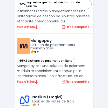
Logiciel de gestion et déclaration de
70%
— voir Riskonnect Claims Management dans cette catégor
sinistre
Riskonnect Claims Management est une
plateforme de gestion de sinistres orientée
efficacité opérationnelle, du
référencement des réclamations jusqu’au
Plus d’infos
Fiche complète
règlement. La solution centralise les
données (sinistres, polices, documents,
Mangopay
parties prenantes) et automatise les
Solution de paiement pour
tâches répétitives pour réduire le ...
marketplaces
3.2
65%
Solutions de paiement en ligne
— voir Mangopay dans cette catégorie
Mangopay est une solution de paiement
modulaire spécialement conçue pour
les marketplaces. Son infrastructure de
paiement flexible et sécurisée permet aux
Plus d’infos
Fiche complète
plateformes de marché de gérer
facilement les flux financiers de bout en
bout.Mangopay propose une gamme
Notilus (Cegid)
complète d ...
Logiciel de notes de frais
5