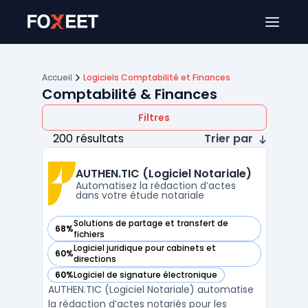
Ouver
Accueil
Logiciels Comptabilité et Finances
Comptabilité & Finances
Filtres
200 résultats
Trier par
AUTHEN.TIC (Logiciel Notariale)
Automatisez la rédaction d’actes
dans votre étude notariale
Solutions de partage et transfert de
68%
— voir AUTHEN.TIC (Logiciel Notariale) dans cette catégorie
fichiers
Logiciel juridique pour cabinets et
60%
— voir AUTHEN.TIC (Logiciel Notariale) dans cette catégorie
directions
60%
Logiciel de signature électronique
— voir AUTHEN.TIC (Logiciel Notariale) dans cette catégorie
AUTHEN.TIC (Logiciel Notariale) automatise
la rédaction d’actes notariés pour les