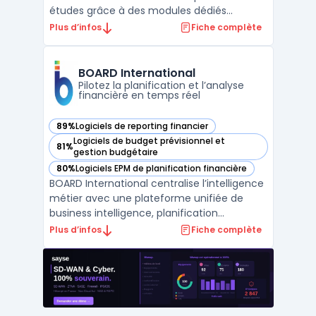
études grâce à des modules dédiés
intégrant intelligence artificielle notariale et
Plus d’infos
Fiche complète
des outils d’aide à la rédaction conçus pour
les professionnels du notariat. Ce logiciel
cible la massification et la fiabilisation des ...
BOARD International
Pilotez la planification et l’analyse
financière en temps réel
89%
Logiciels de reporting financier
— voir BOARD International dans cette catégorie
Logiciels de budget prévisionnel et
81%
— voir BOARD International dans cette catégorie
gestion budgétaire
80%
Logiciels EPM de planification financière
— voir BOARD International dans cette catégorie
BOARD International centralise l’intelligence
métier avec une plateforme unifiée de
business intelligence, planification
d’entreprise et analytique prédictive. Les
Plus d’infos
Fiche complète
entreprises disposant de volumes de
données croissants traitent souvent des
limites avec certains outils, notamment en
matière de suivi ...