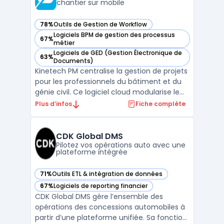
chantier sur mobile
78%
Outils de Gestion de Workflow
— voir Kinetech PM dans cette catégorie
Logiciels BPM de gestion des processus
67%
— voir Kinetech PM dans cette catégorie
métier
Logiciels de GED (Gestion Électronique de
63%
— voir Kinetech PM dans cette catégorie
Documents)
Kinetech PM centralise la gestion de projets
pour les professionnels du bâtiment et du
génie civil. Ce logiciel cloud modularise le
pilotage de chantier, en digitalisant
Plus d’infos
Fiche complète
l’ensemble des flux de documents de
construction, de la communication à la
gestion financière. L'utilisation de gestion
CDK Global DMS
de projet ...
Pilotez vos opérations auto avec une
plateforme intégrée
71%
Outils ETL & intégration de données
— voir CDK Global DMS dans cette catégorie
67%
Logiciels de reporting financier
— voir CDK Global DMS dans cette catégorie
CDK Global DMS gère l’ensemble des
opérations des concessions automobiles à
partir d’une plateforme unifiée. Sa fonction