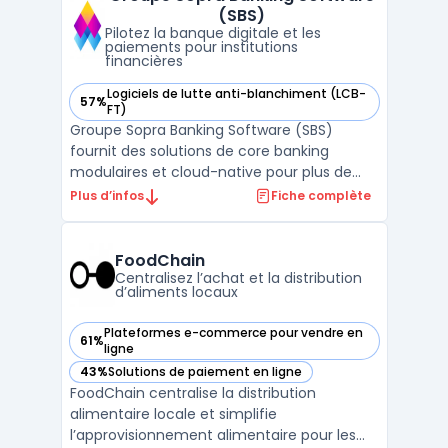
(SBS)
gest ...
Pilotez la banque digitale et les
paiements pour institutions
financières
Logiciels de lutte anti-blanchiment (LCB-
57%
— voir Groupe Sopra Banking Software (SBS) dans cette cat
FT)
Groupe Sopra Banking Software (SBS)
fournit des solutions de core banking
modulaires et cloud-native pour plus de
1 500 institutions financières dans plus de 80
Plus d’infos
Fiche complète
pays. Le produit cible les banques de détail,
banques d’entreprise, néobanques,
organismes de microfinance, prêteurs et
FoodChain
sociétés de crédit. ...
Centralisez l’achat et la distribution
d’aliments locaux
Plateformes e-commerce pour vendre en
61%
— voir FoodChain dans cette catégorie
ligne
43%
Solutions de paiement en ligne
— voir FoodChain dans cette catégorie
FoodChain centralise la distribution
alimentaire locale et simplifie
l’approvisionnement alimentaire pour les