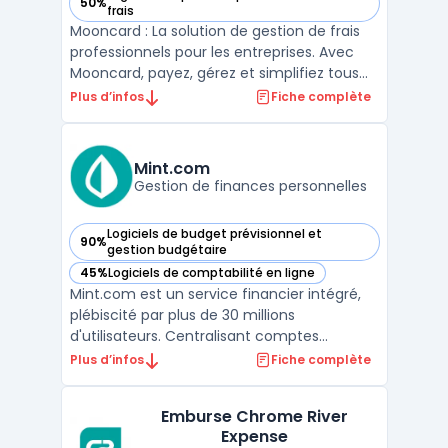
50%
— voir Mooncard dans cette catégorie
frais
Mooncard : La solution de gestion de frais
professionnels pour les entreprises. Avec
Mooncard, payez, gérez et simplifiez tous
les frais professionnels de votre entreprise
Plus d’infos
Fiche complète
en temps réel. Mooncard propose des
cartes de paiement qui permettent aux
entreprises de centraliser tous leurs
Mint.com
paiements profes ...
Gestion de finances personnelles
Logiciels de budget prévisionnel et
90%
— voir Mint.com dans cette catégorie
gestion budgétaire
45%
Logiciels de comptabilité en ligne
— voir Mint.com dans cette catégorie
Mint.com est un service financier intégré,
plébiscité par plus de 30 millions
d'utilisateurs. Centralisant comptes
bancaires, cartes de crédit, investissements
Plus d’infos
Fiche complète
et factures, il offre une gestion
transparente du patrimoine. Sa capacité à
Emburse Chrome River
suivre le flux de trésorerie et à identifier des
Expense
économies poten ...