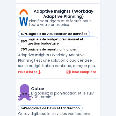
dealership management system s’adresse
à la gestion quotidienne de concessions
Adaptive Insights (Workday
mono ou multi-marques dont l’objectif est
Adaptive Planning)
de conser ...
Planifiez budgets et effectifs pour
toute votre entreprise
87%
Logiciels de visualisation de données
— voir Adaptive Insights (Workday Adaptive Planning) dans
Logiciels de budget prévisionnel et
85%
— voir Adaptive Insights (Workday Adaptive Planning) dans
gestion budgétaire
79%
Logiciels de reporting financier
— voir Adaptive Insights (Workday Adaptive Planning) dans
Adaptive Insights (Workday Adaptive
Planning) est une solution cloud centrée
sur la budgétisation continue, conçue pour
les équipes financières, RH et
Plus d’infos
Fiche complète
opérationnelles qui gèrent la planification à
grande échelle. Ce logiciel cible les
entreprises confrontées à la multiplication
Octav
des données et à la n ...
Digitalisez la planification et le suivi
VGP terrain
54%
Logiciels de Devis et Facturation
— voir Octav dans cette catégorie
Octav digitalise le suivi des vérifications