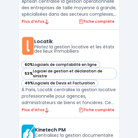
Aptean centralise la gestion opérationnelle
des entreprises de taille moyenne à grande,
spécialisées dans des secteurs complexes,
en connectant la plateforme logicielle
Plus d’infos
Fiche complète
d’entreprise AppCentral à des outils métier
spécifiques. Le produit est destiné aux
organisations confrontées à la
Locatik
multiplication d ...
Pilotez la gestion locative et les états
des lieux immobiliers
60%
Logiciels de comptabilité en ligne
— voir Locatik dans cette catégorie
Logiciel de gestion et déclaration de
53%
— voir Locatik dans cette catégorie
sinistre
49%
Logiciels de Devis et Facturation
— voir Locatik dans cette catégorie
À Paris, Locatik centralise la gestion locative
professionnelle pour agences,
administrateurs de biens et foncières. Ce
logiciel connecte chaque acteur du
Plus d’infos
Fiche complète
portefeuille immobilier en temps réel et suit
les opérations tout en intégrant la
conformité réglementaire. L’interface
Kinetech PM
propose une prise en main ...
Centralisez la gestion documentaire