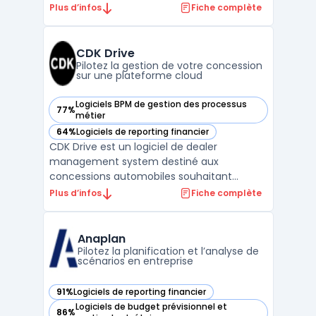
principale consiste à orchestrer la gestion
Plus d’infos
Fiche complète
des ventes, du service, de la comptabilité
et des pièces, tout en maintenant une
conformité stricte aux règles du secteur.
CDK Drive
Les concessi ...
Pilotez la gestion de votre concession
sur une plateforme cloud
Logiciels BPM de gestion des processus
77%
— voir CDK Drive dans cette catégorie
métier
64%
Logiciels de reporting financier
— voir CDK Drive dans cette catégorie
CDK Drive est un logiciel de dealer
management system destiné aux
concessions automobiles souhaitant
centraliser et sécuriser la gestion de leurs
Plus d’infos
Fiche complète
opérations. Pour les équipes de vente, de
gestion ou d’après-vente, la question de
l’accès en temps réel aux informations et
Anaplan
celle du suivi des processus ...
Pilotez la planification et l’analyse de
scénarios en entreprise
91%
Logiciels de reporting financier
— voir Anaplan dans cette catégorie
Logiciels de budget prévisionnel et
86%