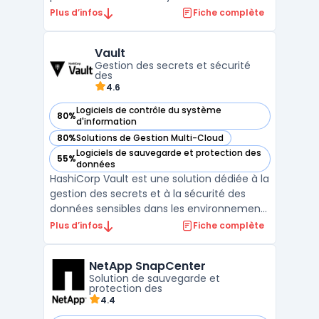
d'exploitation dans un environnement
Plus d’infos
Fiche complète
virtualisé. Il permet de créer et de gérer des
machines virtuelles avec une grande
Vault
flexibilité, de manière rapide et efficace.
Gestion des secrets et sécurité
Avec Citrix XenServer, i ...
des
4.6
Logiciels de contrôle du système
80%
— voir Vault dans cette catégorie
d'information
80%
Solutions de Gestion Multi-Cloud
— voir Vault dans cette catégorie
Logiciels de sauvegarde et protection des
55%
— voir Vault dans cette catégorie
données
HashiCorp Vault est une solution dédiée à la
gestion des secrets et à la sécurité des
données sensibles dans les environnements
informatiques complexes. Il s’adresse aux
Plus d’infos
Fiche complète
entreprises souhaitant centraliser l’accès
aux identifiants, clés API ou certificats, tout
NetApp SnapCenter
en garantissant un chiffrement robuste ...
Solution de sauvegarde et
protection des
4.4