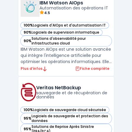
alertes en temps réel, des visualisations
IBM Watson AIOps
graphiqu ...
Automatisation des opérations IT
4.5
100%
Logiciels d'AIOps et d'automatisation IT
— voir IBM Watson AIOps dans cette catégorie
90%
Logiciels de supervision informatique
— voir IBM Watson AIOps dans cette catégorie
Solutions d'observabilité pour
90%
— voir IBM Watson AIOps dans cette catégorie
infrastructures cloud
IBM Watson AIOps est une solution avancée
qui intègre l'intelligence artificielle pour
optimiser les opérations informatiques. Elle
analyse en temps réel des données
Plus d’infos
Fiche complète
structurées et non structurées, telles que
les événements, les alertes, les métriques
et les journaux, afin de détecter et résoudre
Veritas NetBackup
pr ...
sauvegarde et de récupération de
données
100%
Logiciels de sauvegarde cloud sécurisée
— voir Veritas NetBackup dans cette catégorie
Logiciels de sauvegarde et protection des
95%
— voir Veritas NetBackup dans cette catégorie
données
Solutions de Reprise Après Sinistre
95%
— voir Veritas NetBackup dans cette catégorie
(PRA/PCA)