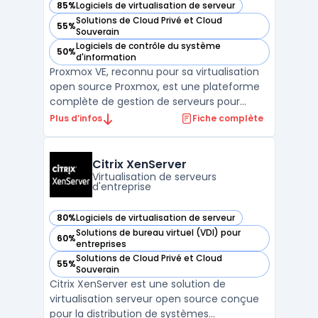
85%
Logiciels de virtualisation de serveur
— voir Proxmox Virtual Environment dans cette catégorie
Solutions de Cloud Privé et Cloud
55%
— voir Proxmox Virtual Environment dans cette catégorie
Souverain
Logiciels de contrôle du système
50%
— voir Proxmox Virtual Environment dans cette catégorie
d'information
Proxmox VE, reconnu pour sa virtualisation
open source Proxmox, est une plateforme
complète de gestion de serveurs pour
l'entreprise. Intégrant l'hyperviseur KVM
Plus d’infos
Fiche complète
Proxmox, cette solution offre une
virtualisation performante et sécurisée.
Idéale pour les entreprises, Proxmox facilite
Citrix XenServer
la mise en place ...
Virtualisation de serveurs
d'entreprise
80%
Logiciels de virtualisation de serveur
— voir Citrix XenServer dans cette catégorie
Solutions de bureau virtuel (VDI) pour
60%
— voir Citrix XenServer dans cette catégorie
entreprises
Solutions de Cloud Privé et Cloud
55%
— voir Citrix XenServer dans cette catégorie
Souverain
Citrix XenServer est une solution de
virtualisation serveur open source conçue
pour la distribution de systèmes