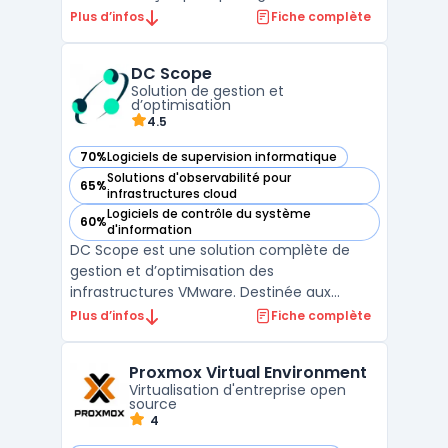
de messagerie contre un large éventail de
Plus d’infos
Fiche complète
menaces numériques. Installé en tant que
proxy de messagerie entre le pare-feu de
DC Scope
l’entreprise et son serveur de messagerie
Solution de gestion et
interne, Proxmox ...
d’optimisation
4.5
70%
Logiciels de supervision informatique
— voir DC Scope dans cette catégorie
Solutions d'observabilité pour
65%
— voir DC Scope dans cette catégorie
infrastructures cloud
Logiciels de contrôle du système
60%
— voir DC Scope dans cette catégorie
d'information
DC Scope est une solution complète de
gestion et d’optimisation des
infrastructures VMware. Destinée aux
administrateurs IT, elle permet de surveiller,
Plus d’infos
Fiche complète
analyser et optimiser les performances des
machines virtuelles au sein d’un
Proxmox Virtual Environment
environnement vSphere. Grâce à ses
Virtualisation d'entreprise open
fonctionnalités avancées de monitorin ...
source
4