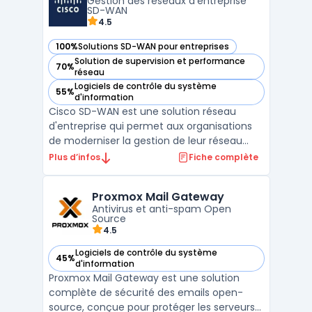
Gestion des réseaux d'entreprise
possibilité de gérer la micro-s ...
SD-WAN
4.5
100%
Solutions SD-WAN pour entreprises
— voir Cisco SD-WAN dans cette catégorie
Solution de supervision et performance
70%
— voir Cisco SD-WAN dans cette catégorie
réseau
Logiciels de contrôle du système
55%
— voir Cisco SD-WAN dans cette catégorie
d'information
Cisco SD-WAN est une solution réseau
d'entreprise qui permet aux organisations
de moderniser la gestion de leur réseau
WAN tout en intégrant des options de
Plus d’infos
Fiche complète
connectivité multi-cloud et des
fonctionnalités de sécurité avancée.
Proxmox Mail Gateway
Conçue pour optimiser les performances
Antivirus et anti-spam Open
réseau, cette technologie s'appuie s ...
Source
4.5
Logiciels de contrôle du système
45%
— voir Proxmox Mail Gateway dans cette catégorie
d'information
Proxmox Mail Gateway est une solution
complète de sécurité des emails open-
source, conçue pour protéger les serveurs