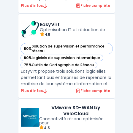
d'exploitation de s'exécuter sur une seule
Plus d’infos
Fiche complète
machine physique. Elle permet également
de consolider les ressources de serveur et
d'optimiser l'utilisation du matériel tout en
EasyVirt
rédu ...
Optimisation IT et réduction de
4.5
Solution de supervision et performance
80%
— voir EasyVirt dans cette catégorie
réseau
80%
Logiciels de supervision informatique
— voir EasyVirt dans cette catégorie
75%
Outils de Cartographie de Réseau
— voir EasyVirt dans cette catégorie
EasyVirt propose trois solutions logicielles
permettant aux entreprises de reprendre la
maîtrise de leur système d'information et
d'optimiser l'empreinte environnementale
Plus d’infos
Fiche complète
de leurs infrastructures IT, que ce soit en
On-Premise ou dans le Cloud. Conçues
VMware SD-WAN by
pour les organisations disposant d'au moins
VeloCloud
50 V ...
Connectivité réseau optimisée
pour
4.5