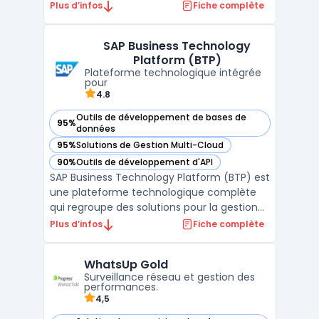
l'efficacité des ressources en automatisant
Plus d’infos
Fiche complète
les décisions d'orchestration. En analysant
en temps réel l'utilisation des
SAP Business Technology
infrastructures, Turbonomic prend des
Platform (BTP)
mesures automatisées pour équilibre ...
Plateforme technologique intégrée
pour
4.8
Outils de développement de bases de
95%
— voir SAP Business Technology Platform (BTP) dans cette 
données
95%
Solutions de Gestion Multi-Cloud
— voir SAP Business Technology Platform (BTP) dans cette 
90%
Outils de développement d'API
— voir SAP Business Technology Platform (BTP) dans cette 
SAP Business Technology Platform (BTP) est
une plateforme technologique complète
qui regroupe des solutions pour la gestion
des données, l'intégration des systèmes, le
Plus d’infos
Fiche complète
développement d’applications et l’analyse
avancée. Conçue pour permettre aux
WhatsUp Gold
entreprises de connecter leurs systèmes
Surveillance réseau et gestion des
métiers, d’auto ...
performances.
4,5