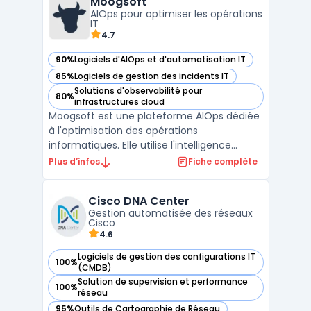
Moogsoft
fil et filaires, le SD-WAN et le SASE.La solut ...
AIOps pour optimiser les opérations
IT
4.7
90%
Logiciels d'AIOps et d'automatisation IT
— voir Moogsoft dans cette catégorie
85%
Logiciels de gestion des incidents IT
— voir Moogsoft dans cette catégorie
Solutions d'observabilité pour
80%
— voir Moogsoft dans cette catégorie
infrastructures cloud
Moogsoft est une plateforme AIOps dédiée
à l'optimisation des opérations
informatiques. Elle utilise l'intelligence
artificielle pour analyser en temps réel de
Plus d’infos
Fiche complète
vastes volumes de données issues de
diverses sources, permettant ainsi une
Cisco DNA Center
détection proactive des anomalies. Grâce à
Gestion automatisée des réseaux
ses capacités d'analys ...
Cisco
4.6
Logiciels de gestion des configurations IT
100%
— voir Cisco DNA Center dans cette catégorie
(CMDB)
Solution de supervision et performance
100%
— voir Cisco DNA Center dans cette catégorie
réseau
95%
Outils de Cartographie de Réseau