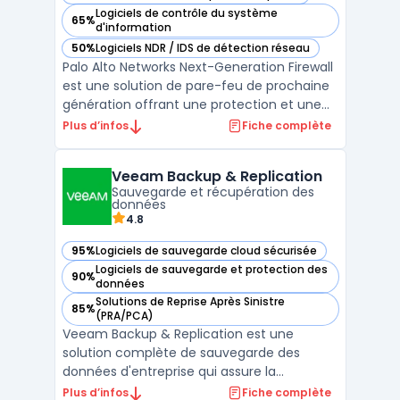
— voir Palo Alto Networks Next-Generation Firewall dans ce
Logiciels de contrôle du système
65%
— voir Palo Alto Networks Next-Generation Firewall dans ce
d'information
50%
Logiciels NDR / IDS de détection réseau
— voir Palo Alto Networks Next-Generation Firewall dans ce
Palo Alto Networks Next-Generation Firewall
est une solution de pare-feu de prochaine
génération offrant une protection et une
visibilité complètes pour les entreprises de
Plus d’infos
Fiche complète
toutes tailles. Cette solution offre une
défense automatisée contre les menaces
Veeam Backup & Replication
de sécurité grâce à une combinaison de
Sauvegarde et récupération des
préventio ...
données
4.8
95%
Logiciels de sauvegarde cloud sécurisée
— voir Veeam Backup & Replication dans cette catégorie
Logiciels de sauvegarde et protection des
90%
— voir Veeam Backup & Replication dans cette catégorie
données
Solutions de Reprise Après Sinistre
85%
— voir Veeam Backup & Replication dans cette catégorie
(PRA/PCA)
Veeam Backup & Replication est une
solution complète de sauvegarde des
données d'entreprise qui assure la
protection des environnements physiques,
Plus d’infos
Fiche complète