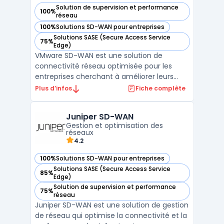
Solution de supervision et performance
100%
— voir VMware SD-WAN by VeloCloud dans cette catégorie
réseau
100%
Solutions SD-WAN pour entreprises
— voir VMware SD-WAN by VeloCloud dans cette catégorie
Solutions SASE (Secure Access Service
75%
— voir VMware SD-WAN by VeloCloud dans cette catégorie
Edge)
VMware SD-WAN est une solution de
connectivité réseau optimisée pour les
entreprises cherchant à améliorer leurs
performances applicatives et leur sécurité.
Plus d’infos
Fiche complète
Grâce à son architecture avancée, elle
permet de centraliser la gestion du réseau
Juniper SD-WAN
et d'assurer une connectivité efficace
Gestion et optimisation des
entre les sites distan ...
réseaux
4.2
100%
Solutions SD-WAN pour entreprises
— voir Juniper SD-WAN dans cette catégorie
Solutions SASE (Secure Access Service
85%
— voir Juniper SD-WAN dans cette catégorie
Edge)
Solution de supervision et performance
75%
— voir Juniper SD-WAN dans cette catégorie
réseau
Juniper SD-WAN est une solution de gestion
de réseau qui optimise la connectivité et la