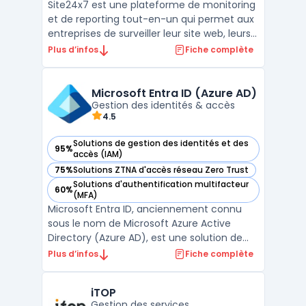
Site24x7 est une plateforme de monitoring
et de reporting tout-en-un qui permet aux
entreprises de surveiller leur site web, leurs
serveurs, leurs applications et leur réseau.
Plus d’infos
Fiche complète
Avec des fonctionnalités telles que la
surveillance en temps réel, les alertes
personnalisables et les rapports détaillés, l ...
Microsoft Entra ID (Azure AD)
Gestion des identités & accès
4.5
Solutions de gestion des identités et des
95%
— voir Microsoft Entra ID (Azure AD) dans cette catégorie
accès (IAM)
75%
Solutions ZTNA d'accès réseau Zero Trust
— voir Microsoft Entra ID (Azure AD) dans cette catégorie
Solutions d'authentification multifacteur
60%
— voir Microsoft Entra ID (Azure AD) dans cette catégorie
(MFA)
Microsoft Entra ID, anciennement connu
sous le nom de Microsoft Azure Active
Directory (Azure AD), est une solution de
gestion des identités et des accès (IAM)
Plus d’infos
Fiche complète
dans le cloud, proposée par Microsoft. Ce
service permet aux entreprises de
iTOP
centraliser et de sécuriser la gestion des
Gestion des services