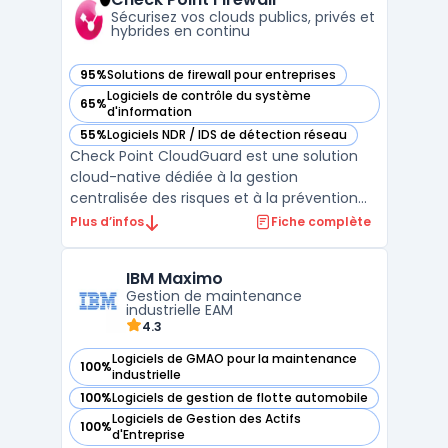
de gestion, de surveilla ...
Sécurisez vos clouds publics, privés et
hybrides en continu
95%
Solutions de firewall pour entreprises
— voir Check Point Firewall dans cette catégorie
Logiciels de contrôle du système
65%
— voir Check Point Firewall dans cette catégorie
d'information
55%
Logiciels NDR / IDS de détection réseau
— voir Check Point Firewall dans cette catégorie
Check Point CloudGuard est une solution
cloud-native dédiée à la gestion
centralisée des risques et à la prévention
des menaces pour les environnements
Plus d’infos
Fiche complète
applicatifs et les infrastructures hybrides. En
déployant leurs applications sur plusieurs
IBM Maximo
clouds publics et privés, les organisations
Gestion de maintenance
rencontrent d ...
industrielle EAM
4.3
Logiciels de GMAO pour la maintenance
100%
— voir IBM Maximo dans cette catégorie
industrielle
100%
Logiciels de gestion de flotte automobile
— voir IBM Maximo dans cette catégorie
Logiciels de Gestion des Actifs
100%
— voir IBM Maximo dans cette catégorie
d'Entreprise