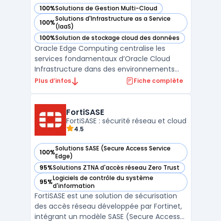
100%
Solutions de Gestion Multi-Cloud
— voir Oracle Cloud Infrastructure dans cette catégorie
Solutions d'Infrastructure as a Service
100%
— voir Oracle Cloud Infrastructure dans cette catégorie
(IaaS)
100%
Solution de stockage cloud des données
— voir Oracle Cloud Infrastructure dans cette catégorie
Oracle Edge Computing centralise les
services fondamentaux d’Oracle Cloud
Infrastructure dans des environnements
distribués, sur site ou isolés. Les entreprises
Plus d’infos
Fiche complète
disposant de sites industriels, de filiales
éloignées ou de contraintes réglementaires
renforcées disposent d'une solution pour
FortiSASE
traiter leu ...
FortiSASE : sécurité réseau et cloud
4.5
Solutions SASE (Secure Access Service
100%
— voir FortiSASE dans cette catégorie
Edge)
95%
Solutions ZTNA d'accès réseau Zero Trust
— voir FortiSASE dans cette catégorie
Logiciels de contrôle du système
95%
— voir FortiSASE dans cette catégorie
d'information
FortiSASE est une solution de sécurisation
des accès réseau développée par Fortinet,
intégrant un modèle SASE (Secure Access