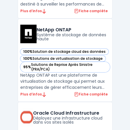
destiné à surveiller les performances de
votre réseau. Il fournit une vue d'ensemble
Plus d’infos
Fiche complète
en temps réel de tous les composants
réseau, tels que les serveurs, les
ordinateurs, les commutateurs et les
NetApp ONTAP
routeurs. Vous pouvez survei ...
Système de stockage de données
haute
100%
Solution de stockage cloud des données
— voir NetApp ONTAP dans cette catégorie
100%
Solutions de virtualisation de stockage
— voir NetApp ONTAP dans cette catégorie
Solutions de Reprise Après Sinistre
95%
— voir NetApp ONTAP dans cette catégorie
(PRA/PCA)
NetApp ONTAP est une plateforme de
virtualisation de stockage qui permet aux
entreprises de gérer efficacement leurs
ressources de stockage. Grâce à sa
Plus d’infos
Fiche complète
technologie de clusterisation, ONTAP offre
une haute disponibilité, une performance
élevée et une scalabilité linéaire. La
Oracle Cloud Infrastructure
plateforme prend en charg ...
Déployez une infrastructure cloud
dans vos sites isolés