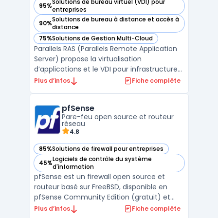
Solutions de bureau virtuel (VDI) pour
95%
— voir Parallels RAS dans cette catégorie
entreprises
Solutions de bureau à distance et accès à
90%
— voir Parallels RAS dans cette catégorie
distance
75%
Solutions de Gestion Multi-Cloud
— voir Parallels RAS dans cette catégorie
Parallels RAS (Parallels Remote Application
Server) propose la virtualisation
d’applications et le VDI pour infrastructures
RDS Windows Server et environnements
Plus d’infos
Fiche complète
hybrides. Pensé pour la gouvernance IT, il
centralise la publication d’applications
pfSense
Windows, le bureau à distance et la gestion
Pare-feu open source et routeur
des accès s ...
réseau
4.8
85%
Solutions de firewall pour entreprises
— voir pfSense dans cette catégorie
Logiciels de contrôle du système
45%
— voir pfSense dans cette catégorie
d'information
pfSense est un firewall open source et
routeur basé sur FreeBSD, disponible en
pfSense Community Edition (gratuit) et
pfSense Plus (avec services et support). La
Plus d’infos
Fiche complète
solution s’emploie sur appliance Netgate,