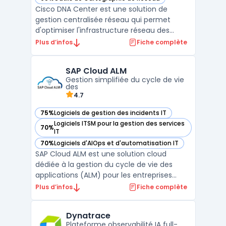
— voir Cisco DNA Center dans cette catégorie
Cisco DNA Center est une solution de
gestion centralisée réseau qui permet
d'optimiser l'infrastructure réseau des
entreprises grâce à une approche
Plus d’infos
Fiche complète
automatisée et intelligente. Cette
plateforme offre une orchestration réseau
SAP Cloud ALM
avancée, facilitant l'administration, le
Gestion simplifiée du cycle de vie
monitoring réseau et la surveillan ...
des
4.7
75%
Logiciels de gestion des incidents IT
— voir SAP Cloud ALM dans cette catégorie
Logiciels ITSM pour la gestion des services
70%
— voir SAP Cloud ALM dans cette catégorie
IT
70%
Logiciels d'AIOps et d'automatisation IT
— voir SAP Cloud ALM dans cette catégorie
SAP Cloud ALM est une solution cloud
dédiée à la gestion du cycle de vie des
applications (ALM) pour les entreprises
utilisant des systèmes SAP. Conçue pour
Plus d’infos
Fiche complète
simplifier et optimiser les processus de
gestion des applications, cette plateforme
Dynatrace
offre des outils puissants pour suivre les
Plateforme observabilité IA full-