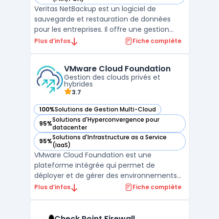
Veritas NetBackup est un logiciel de
sauvegarde et restauration de données
pour les entreprises. Il offre une gestion
centralisée pour tous les types
Plus d’infos
Fiche complète
d'environnements, y compris les systèmes
virtuels et cloud. Avec sa technologie de
VMware Cloud Foundation
duplication de données, les sauvegardes
Gestion des clouds privés et
peuvent être effectuées sur ...
hybrides
3.7
100%
Solutions de Gestion Multi-Cloud
— voir VMware Cloud Foundation dans cette catégorie
Solutions d'Hyperconvergence pour
95%
— voir VMware Cloud Foundation dans cette catégorie
datacenter
Solutions d'Infrastructure as a Service
95%
— voir VMware Cloud Foundation dans cette catégorie
(IaaS)
VMware Cloud Foundation est une
plateforme intégrée qui permet de
déployer et de gérer des environnements
de cloud privé et hybride. Elle offre une
Plus d’infos
Fiche complète
infrastructure convergée qui simplifie la
gestion et l'orchestration des ressources.
VMware Cloud Foundation intègre des outils
Check Point Firewall