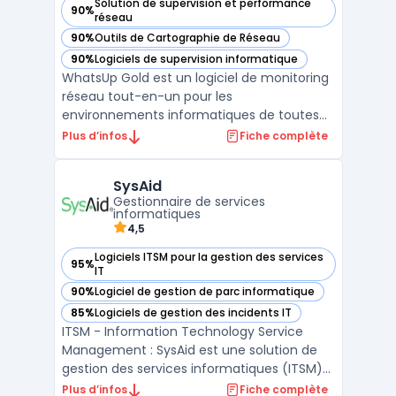
Solution de supervision et performance
90%
— voir WhatsUp Gold dans cette catégorie
réseau
90%
Outils de Cartographie de Réseau
— voir WhatsUp Gold dans cette catégorie
90%
Logiciels de supervision informatique
— voir WhatsUp Gold dans cette catégorie
WhatsUp Gold est un logiciel de monitoring
réseau tout-en-un pour les
environnements informatiques de toutes
tailles, depuis les petites entreprises aux
Plus d’infos
Fiche complète
centres de données. Il fournit une
surveillance en temps réel des
SysAid
infrastructures réseau, plus une visibilité
Gestionnaire de services
complète de la performance des applic ...
informatiques
4,5
Logiciels ITSM pour la gestion des services
95%
— voir SysAid dans cette catégorie
IT
90%
Logiciel de gestion de parc informatique
— voir SysAid dans cette catégorie
85%
Logiciels de gestion des incidents IT
— voir SysAid dans cette catégorie
ITSM - Information Technology Service
Management : SysAid est une solution de
gestion des services informatiques (ITSM)
tout-en-un qui simplifie les tâches de
Plus d’infos
Fiche complète