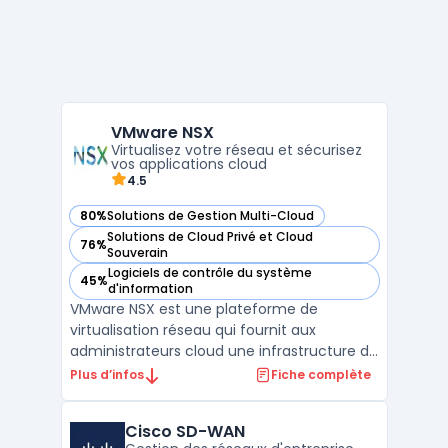
VMware NSX
Virtualisez votre réseau et sécurisez
vos applications cloud
4.5
80%
Solutions de Gestion Multi-Cloud
— voir VMware NSX dans cette catégorie
Solutions de Cloud Privé et Cloud
76%
— voir VMware NSX dans cette catégorie
Souverain
Logiciels de contrôle du système
45%
— voir VMware NSX dans cette catégorie
d'information
VMware NSX est une plateforme de
virtualisation réseau qui fournit aux
administrateurs cloud une infrastructure de
gestion centralisée pour le déploiement de
Plus d’infos
Fiche complète
réseaux dans des environnements privés.
L’intégration native à VMware Cloud
Cisco SD-WAN
Foundation offre aux équipes IT la