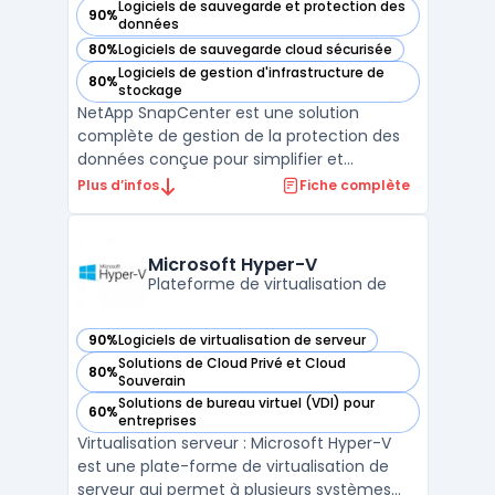
Logiciels de sauvegarde et protection des
90%
— voir NetApp SnapCenter dans cette catégorie
données
80%
Logiciels de sauvegarde cloud sécurisée
— voir NetApp SnapCenter dans cette catégorie
Logiciels de gestion d'infrastructure de
80%
— voir NetApp SnapCenter dans cette catégorie
stockage
NetApp SnapCenter est une solution
complète de gestion de la protection des
données conçue pour simplifier et
centraliser les processus de sauvegarde,
Plus d’infos
Fiche complète
restauration et clonage des applications
critiques au sein des environnements
d'entreprise. Grâce à son interface unifiée,
Microsoft Hyper-V
SnapCenter permet aux admi ...
Plateforme de virtualisation de
90%
Logiciels de virtualisation de serveur
— voir Microsoft Hyper-V dans cette catégorie
Solutions de Cloud Privé et Cloud
80%
— voir Microsoft Hyper-V dans cette catégorie
Souverain
Solutions de bureau virtuel (VDI) pour
60%
— voir Microsoft Hyper-V dans cette catégorie
entreprises
Virtualisation serveur : Microsoft Hyper-V
est une plate-forme de virtualisation de
serveur qui permet à plusieurs systèmes