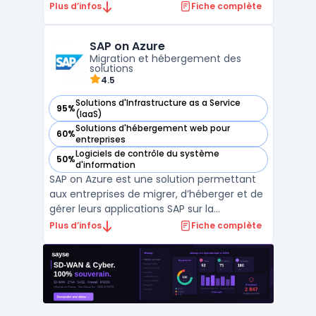
visualiser, documenter et gérer
Plus d’infos
Fiche complète
efficacement leurs SI. Elle répond à des
problématiques telles que des schémas
SAP on Azure
d’architectures dispersés, des difficultés à
Migration et hébergement des
identifier les composants ...
solutions
4.5
Solutions d'Infrastructure as a Service
95%
— voir SAP on Azure dans cette catégorie
(IaaS)
Solutions d'hébergement web pour
60%
— voir SAP on Azure dans cette catégorie
entreprises
Logiciels de contrôle du système
50%
— voir SAP on Azure dans cette catégorie
d'information
SAP on Azure est une solution permettant
aux entreprises de migrer, d’héberger et de
gérer leurs applications SAP sur la
plateforme Microsoft Azure. Cette offre
Plus d’infos
Fiche complète
combine les capacités des solutions SAP
avec la scalabilité et la performance du
cloud Azure, permettant aux organisations
d'optimiser leur ...