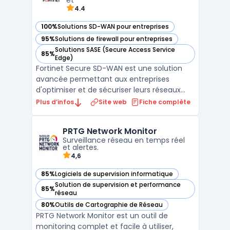
et
4.4
100%
Solutions SD-WAN pour entreprises
— voir Fortinet Secure SD-WAN dans cette catégorie
95%
Solutions de firewall pour entreprises
— voir Fortinet Secure SD-WAN dans cette catégorie
Solutions SASE (Secure Access Service
85%
— voir Fortinet Secure SD-WAN dans cette catégorie
Edge)
Fortinet Secure SD-WAN est une solution
avancée permettant aux entreprises
d'optimiser et de sécuriser leurs réseaux
étendus (Wide Area Networks). Intégrant
Plus d’infos
Site web
Fiche complète
nativement les fonctionnalités SD-WAN et
de sécurité réseau, cette plateforme
PRTG Network Monitor
assure une connectivité fiable et
Surveillance réseau en temps réel
performante tout en protégeant ...
et alertes.
4,6
85%
Logiciels de supervision informatique
— voir PRTG Network Monitor dans cette catégorie
Solution de supervision et performance
85%
— voir PRTG Network Monitor dans cette catégorie
réseau
80%
Outils de Cartographie de Réseau
— voir PRTG Network Monitor dans cette catégorie
PRTG Network Monitor est un outil de
monitoring complet et facile à utiliser,