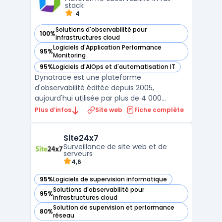
performances, co ...
stack
4
Solutions d'observabilité pour
100%
— voir Dynatrace dans cette catégorie
infrastructures cloud
Logiciels d'Application Performance
95%
— voir Dynatrace dans cette catégorie
Monitoring
95%
Logiciels d'AIOps et d'automatisation IT
— voir Dynatrace dans cette catégorie
Dynatrace est une plateforme
d'observabilité éditée depuis 2005,
aujourd'hui utilisée par plus de 4 000
entreprises dans 80 pays. Elle repose sur
Plus d’infos
Site web
Fiche complète
Davis, un moteur d'IA causal capable
d'identifier automatiquement les causes
Site24x7
racines des incidents sans configuration
Surveillance de site web et de
manuelle de seuils d'alerte. Les don ...
serveurs
4,6
95%
Logiciels de supervision informatique
— voir Site24x7 dans cette catégorie
Solutions d'observabilité pour
95%
— voir Site24x7 dans cette catégorie
infrastructures cloud
Solution de supervision et performance
80%
— voir Site24x7 dans cette catégorie
réseau