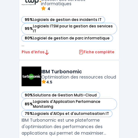
identités des utilisa ...
informatiques
4
95%
Logiciels de gestion des incidents IT
— voir iTOP dans cette catégorie
Logiciels ITSM pour la gestion des services
95%
— voir iTOP dans cette catégorie
IT
80%
Logiciel de gestion de parc informatique
— voir iTOP dans cette catégorie
...
Plus d’infos
Fiche complète
IBM Turbonomic
Optimisation des ressources cloud
4.5
90%
Solutions de Gestion Multi-Cloud
— voir IBM Turbonomic dans cette catégorie
Logiciels d'Application Performance
85%
— voir IBM Turbonomic dans cette catégorie
Monitoring
75%
Logiciels d'AIOps et d'automatisation IT
— voir IBM Turbonomic dans cette catégorie
IBM Turbonomic est une plateforme
d'optimisation des performances des
applications qui permet de maximiser