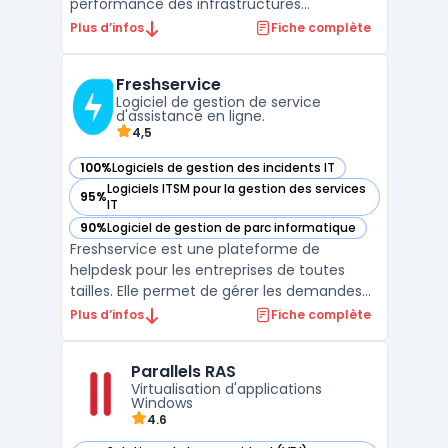
performance des infrastructures
distribuées. Elle permet aux entreprises de
Plus d’infos
Fiche complète
simplifier la gestion de leurs réseaux SD-
WAN grâce à une automatisation avancée
Freshservice
et une visibilité complète sur le trafic. Cette
Logiciel de gestion de service
solutio ...
d'assistance en ligne.
4,5
100%
Logiciels de gestion des incidents IT
— voir Freshservice dans cette catégorie
Logiciels ITSM pour la gestion des services
95%
— voir Freshservice dans cette catégorie
IT
90%
Logiciel de gestion de parc informatique
— voir Freshservice dans cette catégorie
Freshservice est une plateforme de
helpdesk pour les entreprises de toutes
tailles. Elle permet de gérer les demandes
de support clients, les incidents IT et les
Plus d’infos
Fiche complète
problèmes de sécurité, tout en offrant une
expérience utilisateur conviviale. Les
Parallels RAS
utilisateurs peuvent soumettre des tickets
Virtualisation d'applications
de support vi ...
Windows
4.6