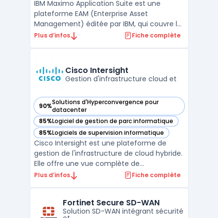
IBM Maximo Application Suite est une
plateforme EAM (Enterprise Asset
Management) éditée par IBM, qui couvre la
gestion des actifs physiques, la
Plus d’infos
Fiche complète
maintenance industrielle et la conformité
réglementaire pour les grandes
organisations. C'est la solution de référence
Cisco Intersight
sur le marché mondial de la maintena ...
Gestion d'infrastructure cloud et
Solutions d'Hyperconvergence pour
90%
— voir Cisco Intersight dans cette catégorie
datacenter
85%
Logiciel de gestion de parc informatique
— voir Cisco Intersight dans cette catégorie
85%
Logiciels de supervision informatique
— voir Cisco Intersight dans cette catégorie
Cisco Intersight est une plateforme de
gestion de l'infrastructure de cloud hybride.
Elle offre une vue complète de
l'infrastructure, permettant aux utilisateurs
Plus d’infos
Fiche complète
de surveiller, de provisionner et de gérer les
charges de travail à partir d'un point unique.
Fortinet Secure SD-WAN
La plateforme offre également des
Solution SD-WAN intégrant sécurité
fonctionna ...