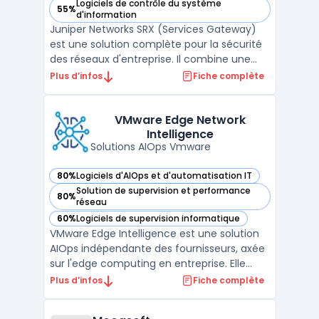
Logiciels de contrôle du système
55%
— voir Juniper Networks SRX (Services Gateway) dans cette
d'information
Juniper Networks SRX (Services Gateway)
est une solution complète pour la sécurité
des réseaux d'entreprise. Il combine une
variété de fonctionnalités de sécurité, y
Plus d’infos
Fiche complète
compris un firewall, une protection contre
les menaces, la détection d'intrusion, le
filtrage de contenu et la segmentation
VMware Edge Network
Intelligence
réseau. La ...
Solutions AIOps Vmware
80%
Logiciels d'AIOps et d'automatisation IT
— voir VMware Edge Network Intelligence dans cette catégo
Solution de supervision et performance
80%
— voir VMware Edge Network Intelligence dans cette catégo
réseau
60%
Logiciels de supervision informatique
— voir VMware Edge Network Intelligence dans cette catégo
VMware Edge Intelligence est une solution
AIOps indépendante des fournisseurs, axée
sur l'edge computing en entreprise. Elle
assure la performance, la sécurité et
Plus d’infos
Fiche complète
l'auto-réparation des clients finaux et des
dispositifs IoT à travers les réseaux LAN sans