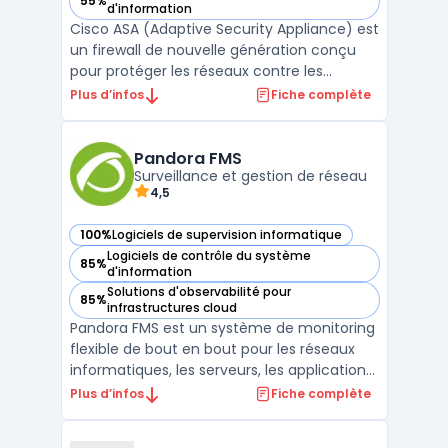
55%
— voir Cisco ASA dans cette catégorie
d'information
Cisco ASA (Adaptive Security Appliance) est
un firewall de nouvelle génération conçu
pour protéger les réseaux contre les
menaces en constante évolution. Il
Plus d’infos
Fiche complète
combine une fonction de pare-feu, une
fonction de VPN, une fonction de
protection contre les attaques
Pandora FMS
Surveillance et gestion de réseau
malveillantes et une fonction de gestion ...
4,5
100%
Logiciels de supervision informatique
— voir Pandora FMS dans cette catégorie
Logiciels de contrôle du système
85%
— voir Pandora FMS dans cette catégorie
d'information
Solutions d'observabilité pour
85%
— voir Pandora FMS dans cette catégorie
infrastructures cloud
Pandora FMS est un système de monitoring
flexible de bout en bout pour les réseaux
informatiques, les serveurs, les applications
et les environnements virtuels. Cette
Plus d’infos
Fiche complète
solution permet une supervision avancée
grâce à des fonctionnalités telles que des