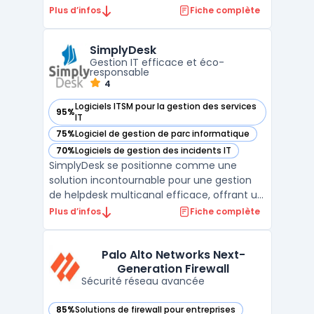
Service Edge). Cette plateforme combine
Plus d’infos
Fiche complète
un SD-WAN sécurisé avec des
fonctionnalités avancées de cybersécurité
SimplyDesk
cloud, permettant aux entreprises de
Gestion IT efficace et éco-
sécuriser et d’optimiser la ...
responsable
4
Logiciels ITSM pour la gestion des services
95%
— voir SimplyDesk dans cette catégorie
IT
75%
Logiciel de gestion de parc informatique
— voir SimplyDesk dans cette catégorie
70%
Logiciels de gestion des incidents IT
— voir SimplyDesk dans cette catégorie
SimplyDesk se positionne comme une
solution incontournable pour une gestion
de helpdesk multicanal efficace, offrant un
support client optimal à travers divers
Plus d’infos
Fiche complète
canaux de communication. Sa capacité à
gérer efficacement les tickets et incidents
IT fait de SimplyDesk un outil essentiel pour
Palo Alto Networks Next-
Generation Firewall
les service ...
Sécurité réseau avancée
85%
Solutions de firewall pour entreprises