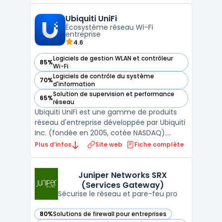
en machine virtuelle ou en cloud public.
Ubiquiti UniFi
Pour les organisations cherchant une
Écosystème réseau Wi-Fi
consolidation rése ...
entreprise
4.6
Logiciels de gestion WLAN et contrôleur
85%
— voir Ubiquiti UniFi dans cette catégorie
Wi-Fi
Logiciels de contrôle du système
70%
— voir Ubiquiti UniFi dans cette catégorie
d'information
Solution de supervision et performance
65%
— voir Ubiquiti UniFi dans cette catégorie
réseau
Ubiquiti UniFi est une gamme de produits
réseau d'entreprise développée par Ubiquiti
Inc. (fondée en 2005, cotée NASDAQ).
L'écosystème couvre les points d'accès Wi-
Plus d’infos
Site web
Fiche complète
Fi (séries U6, U7, U7 Pro), les switches réseau
(gamme USW, de 8 à 48 ports PoE), les
routeurs et passerelles (UniFi Gateway), les
Juniper Networks SRX
(Services Gateway)
systè ...
Sécurise le réseau et pare-feu pro
80%
Solutions de firewall pour entreprises
— voir Juniper Networks SRX (Services Gateway) dans cette