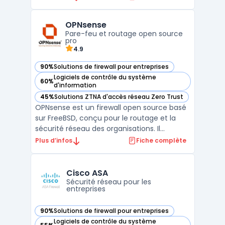
support et de gestion des actifs. Avec sa
suite complète d'outils, SysAid couvre tous
OPNsense
les besoins de l'ITSM, pour fournir aux
Pare-feu et routage open source
utilisateurs un ...
pro
4.9
90%
Solutions de firewall pour entreprises
— voir OPNsense dans cette catégorie
Logiciels de contrôle du système
60%
— voir OPNsense dans cette catégorie
d'information
45%
Solutions ZTNA d'accès réseau Zero Trust
— voir OPNsense dans cette catégorie
OPNsense est un firewall open source basé
sur FreeBSD, conçu pour le routage et la
sécurité réseau des organisations. Il
propose un pare-feu à états, la gestion des
Plus d’infos
Fiche complète
VLAN, le NAT, la haute disponibilité et un
firewall entreprise extensible via plugins.
L’interface Web permet l’administration, les
Cisco ASA
mis ...
Sécurité réseau pour les
entreprises
90%
Solutions de firewall pour entreprises
— voir Cisco ASA dans cette catégorie
Logiciels de contrôle du système