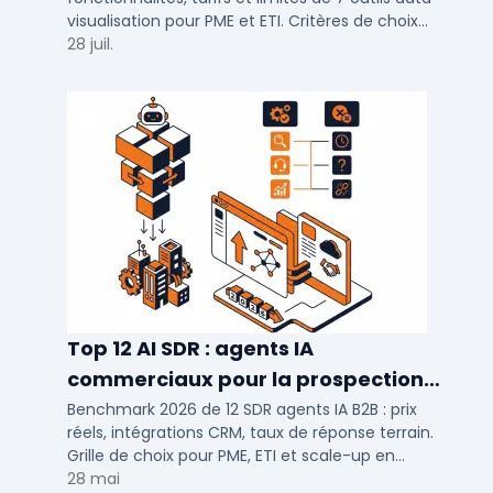
autres
visualisation pour PME et ETI. Critères de choix
selon votre SI et vos cas d'usage.
28 juil.
Top 12 AI SDR : agents IA
commerciaux pour la prospection
2026
Benchmark 2026 de 12 SDR agents IA B2B : prix
réels, intégrations CRM, taux de réponse terrain.
Grille de choix pour PME, ETI et scale-up en
prospection automatisée.
28 mai