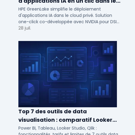
d'applications IA en un clic dans le
cloud privé
HPE GreenLake simplifie le déploiement
d'applications IA dans le cloud privé. Solution
one-click co-développée avec NVIDIA pour DSI
de PME et ETI : performance et conformité.
28 juil.
Top 7 des outils de data
visualisation : comparatif Looker
Studio, Tableau vs Power BI et
Power BI, Tableau, Looker Studio, Qlik :
fonctionnalités, tarifs et limites de 7 outils data