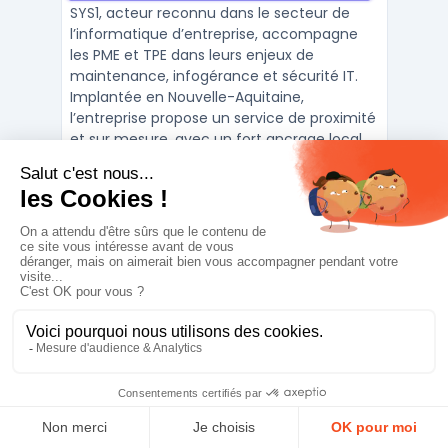
des PME/TPE avec une forte
SYS1, acteur reconnu dans le secteur de
présence à Bordeaux.
l’informatique d’entreprise, accompagne
les PME et TPE dans leurs enjeux de
maintenance, infogérance et sécurité IT.
Implantée en Nouvelle-Aquitaine,
l’entreprise propose un service de proximité
et sur mesure, avec un fort ancrage local
autour de Bordeaux et s ...
Fiche complète
Orange Business
Orange Business est un
intégrateur IT expert en
cybersécurité, cloud souverain,
réseau SD-WAN et services
Contacter
managés, au service des
entreprises françaises et
Orange Business est un acteur majeur de
internationales.
l’intégration de solutions IT pour les
entreprises en France et à l’international.