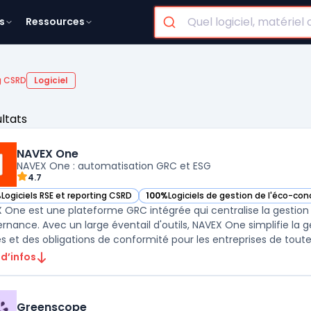
s
Ressources
g CSRD
Logiciel
ultats
NAVEX One
NAVEX One : automatisation GRC et ESG
4.7
%
Logiciels RSE et reporting CSRD
100%
Logiciels de gestion de l'éco-co
ir NAVEX One dans cette catégorie
— voir NAVEX One dans cette catégori
 One est une plateforme GRC intégrée qui centralise la gestion d
rnance. Avec un large éventail d'outils, NAVEX One simplifie la 
 d’infos
Greenscope