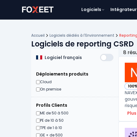
Logiciels
Intégrateur
Accueil
Logiciels dédiés à l'Environnement
Reportin
Logiciels de reporting CSRD
8 rés
Logiciel français
Déploiements produits
Cloud
100
— vo
On premise
NAVEX
gouve
Profils Clients
Plus
ME de 50 à 500
PE de 10 à 50
TPE de 1 à 10
GE + de 500