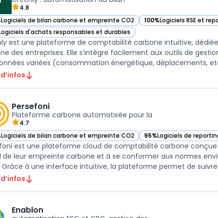
4.8
%
Logiciels de bilan carbone et empreinte CO2
100%
Logiciels RSE et re
ir Greenly dans cette catégorie
— voir Greenly dans cett
Logiciels d'achats responsables et durables
ir Greenly dans cette catégorie
ly est une plateforme de comptabilité carbone intuitive, dédiée
ne des entreprises. Elle s’intègre facilement aux outils de gest
onnées variées (consommation énergétique, déplacements, etc.
 d’infos
Persefoni
Plateforme carbone automatisée pour la
4.7
%
Logiciels de bilan carbone et empreinte CO2
95%
Logiciels de reporti
ir Persefoni dans cette catégorie
— voir Persefoni dans ce
foni est une plateforme cloud de comptabilité carbone conçue p
l de leur empreinte carbone et à se conformer aux normes en
 Grâce à une interface intuitive, la plateforme permet de suivre l
 d’infos
Enablon