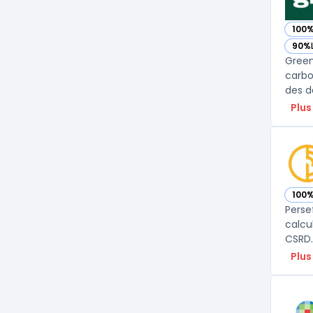
100
— vo
90%
— vo
Green
carbo
des d
Plus
100
— vo
Perse
calcu
CSRD.
Plus