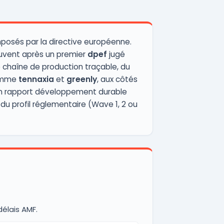
 imposés par la directive européenne.
ouvent après un premier
dpef
jugé
e chaîne de production traçable, du
comme
tennaxia
et
greenly
, aux côtés
g. Un rapport développement durable
 du profil réglementaire (Wave 1, 2 ou
délais AMF.