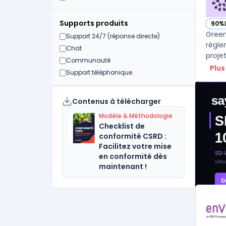
Supports produits
90%
— vo
Green
Support 24/7 (réponse directe)
régle
Chat
proje
Communauté
Plus
Support téléphonique
Contenus à télécharger
Modèle & Méthodologie
Checklist de
conformité CSRD :
Facilitez votre mise
en conformité dès
maintenant !