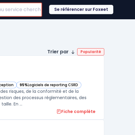
Se référencer sur Foxeet
Trier par
Popularité
nception
95%
Logiciels de reporting CSRD
e
— voir NAVEX One dans cette catégorie
es risques, de la conformité et de la
gestion des processus réglementaires, des
risques et des obligations de conformité pour les entreprises de toute taille. En ...
Fiche complète