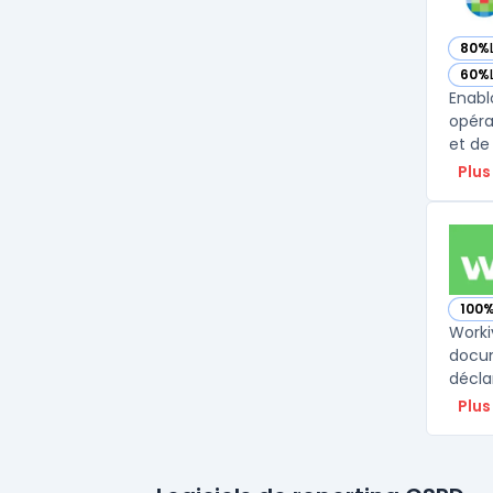
80%
— vo
60%
— vo
Enabl
opéra
et de
Plus
100
— vo
Worki
docum
décla
Plus