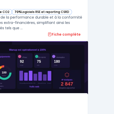
te CO2
70%
Logiciels RSE et reporting CSRD
— voir Greenscope dans cette catégorie
de la performance durable et à la conformité
 extra-financières, simplifiant ainsi les
 tels que ...
Fiche complète