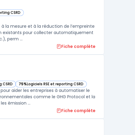
porting CSRD
e catégorie
 à la mesure et à la réduction de l’empreinte
ion existants pour collecter automatiquement
), perm ...
Fiche complète
ng CSRD
75%
Logiciels RSE et reporting CSRD
tte catégorie
— voir Persefoni dans cette catégorie
our aider les entreprises à automatiser le
vironnementales comme le GHG Protocol et la
es émission ...
Fiche complète