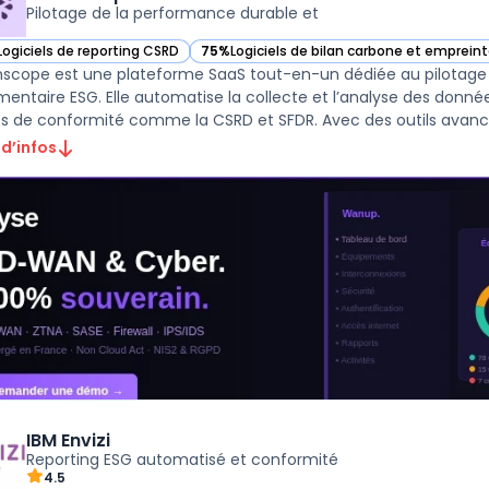
Pilotage de la performance durable et
Logiciels de reporting CSRD
75%
Logiciels de bilan carbone et emprein
ir Greenscope dans cette catégorie
— voir Greenscope dans cette catégorie
scope est une plateforme SaaS tout-en-un dédiée au pilotage 
mentaire ESG. Elle automatise la collecte et l’analyse des données
ts de conformité comme la CSRD et SFDR. Avec des outils avancés
 d’infos
IBM Envizi
Reporting ESG automatisé et conformité
4.5