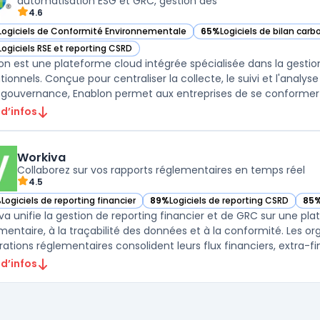
automatisation ESG et GRC, gestion des
4.6
Logiciels de Conformité Environnementale
65%
Logiciels de bilan ca
ir Enablon dans cette catégorie
— voir Enablon dans cette 
Logiciels RSE et reporting CSRD
ir Enablon dans cette catégorie
on est une plateforme cloud intégrée spécialisée dans la gesti
tionnels. Conçue pour centraliser la collecte, le suivi et l'anal
 gouvernance, Enablon permet aux entreprises de se conformer
 d’infos
Workiva
Collaborez sur vos rapports réglementaires en temps réel
4.5
%
Logiciels de reporting financier
89%
Logiciels de reporting CSRD
85
ir Workiva dans cette catégorie
— voir Workiva dans cette catégorie
— v
va unifie la gestion de reporting financier et de GRC sur une pl
entaire, à la traçabilité des données et à la conformité. Les or
rations réglementaires consolident leurs flux financiers, extra-fina
 d’infos