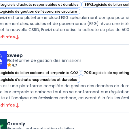
%
Logiciels d'achats responsables et durables
95%
Logiciels de bilan c
r IBM Envizi dans cette catégorie
— voir IBM Envizi dans ce
Logiciels de gestion de l'économie circulaire
r IBM Envizi dans cette catégorie
nvizi est une plateforme cloud ESG spécialement conçue pour si
onnementales, sociales et de gouvernance (ESG). Avec une intég
et la nouvelle CSRD, Envizi automatise la collecte de plus de 500
 d’infos
Sweep
Plateforme de gestion des émissions
4.7
Logiciels de bilan carbone et empreinte CO2
70%
Logiciels de reportin
ir Sweep dans cette catégorie
— voir Sweep dans cette 
Logiciels d'achats responsables et durables
ir Sweep dans cette catégorie
 est une plateforme complète de gestion des données de durab
re leur empreinte carbone tout en se conformant aux régulations 
te et l'analyse des émissions carbone, couvrant à la fois les émiss
 d’infos
Greenly
Greenly : automatisation du bilan