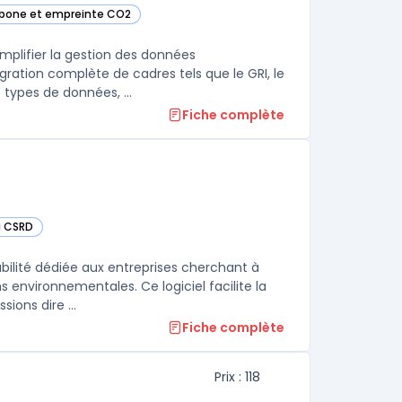
arbone et empreinte CO2
tte catégorie
mplifier la gestion des données
ration complète de cadres tels que le GRI, le
 types de données, ...
Fiche complète
g CSRD
catégorie
ilité dédiée aux entreprises cherchant à
environnementales. Ce logiciel facilite la
ions dire ...
Fiche complète
Prix : 118