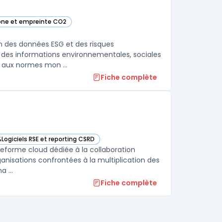
rbone et empreinte CO2
catégorie
on des données ESG et des risques
yse des informations environnementales, sociales
 aux normes mon ...
Fiche complète
%
Logiciels RSE et reporting CSRD
oir Workiva dans cette catégorie
ateforme cloud dédiée à la collaboration
ganisations confrontées à la multiplication des
 ...
Fiche complète