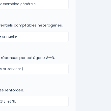
 l'assemblée générale.
férentiels comptables hétérogènes.
e annuelle.
es réponses par catégorie GHG.
s et services).
tée renforcée.
 E1 et S1.