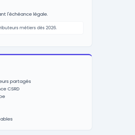
nt l'échéance légale.
ributeurs métiers dès 2026.
leurs partagés
ance CSRD
upe
tables