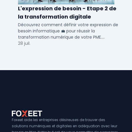
L'expression de besoin - Etape 2 de
la transformation digitale
Découvrez comment définir votre expression de
besoin informatique 💼 pour réussir la
transformation numérique de votre PME.
Optimisez vos processus métiers et RH avec nos
28 juil.
conseils.
Foxeet aide les entreprises désireuses de trouver des
solutions numériques et digitales en adéquation avec leur