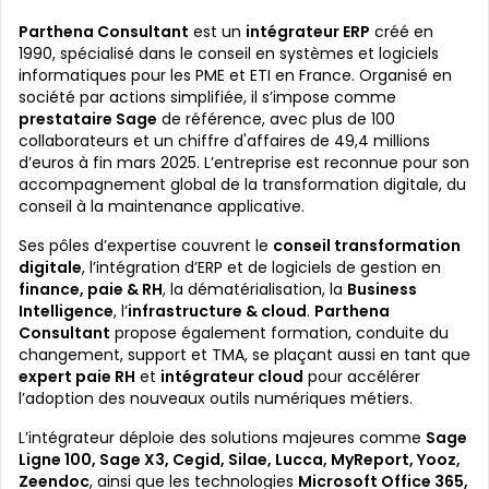
Parthena Consultant
est un
intégrateur ERP
créé en
1990, spécialisé dans le conseil en systèmes et logiciels
informatiques pour les PME et ETI en France. Organisé en
société par actions simplifiée, il s’impose comme
prestataire Sage
de référence, avec plus de 100
collaborateurs et un chiffre d'affaires de 49,4 millions
d’euros à fin mars 2025. L’entreprise est reconnue pour son
accompagnement global de la transformation digitale, du
conseil à la maintenance applicative.
Ses pôles d’expertise couvrent le
conseil transformation
digitale
, l’intégration d’ERP et de logiciels de gestion en
finance, paie & RH
, la dématérialisation, la
Business
Intelligence
, l’
infrastructure & cloud
.
Parthena
Consultant
propose également formation, conduite du
changement, support et TMA, se plaçant aussi en tant que
expert paie RH
et
intégrateur cloud
pour accélérer
l’adoption des nouveaux outils numériques métiers.
L’intégrateur déploie des solutions majeures comme
Sage
Ligne 100, Sage X3, Cegid, Silae, Lucca, MyReport, Yooz,
Zeendoc
, ainsi que les technologies
Microsoft Office 365,