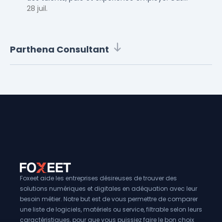
concrets pour TPE, PME et ETI en 2026.
28 juil.
Parthena Consultant
Foxeet aide les entreprises désireuses de trouver des
solutions numériques et digitales en adéquation avec leur
besoin métier. Notre but est de vous permettre de comparer
une liste de logiciels, matériels ou service, filtrable selon leurs
caractéristiques, pour que vous puissiez faire le bon choix