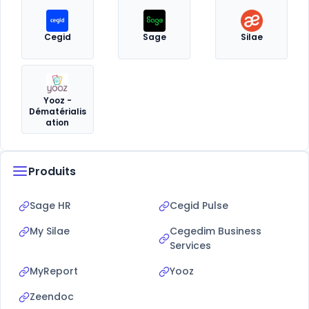
Cegid
Sage
Silae
Yooz -
Dématérialis
ation
Produits
Sage HR
Cegid Pulse
My Silae
Cegedim Business
Services
MyReport
Yooz
Zeendoc