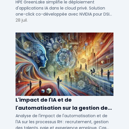
cloud privé
HPE GreenLake simplifie le déploiement
d'applications IA dans le cloud privé. Solution
one-click co-développée avec NVIDIA pour DSI
de PME et ETI : performance et conformité.
28 juil.
L'impact de l'IA et de
l'automatisation sur la gestion des
talents RH
Analyse de l'impact de l'automatisation et de
l'IA sur les processus RH : recrutement, gestion
des talents, paie et experience employe. Cas