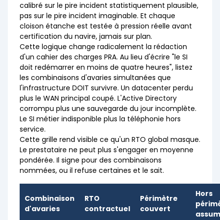
calibré sur le pire incident statistiquement plausible,
pas sur le pire incident imaginable. Et chaque
cloison étanche est testée à pression réelle avant
certification du navire, jamais sur plan.
Cette logique change radicalement la rédaction
d'un cahier des charges PRA. Au lieu d'écrire "le SI
doit redémarrer en moins de quatre heures", listez
les combinaisons d'avaries simultanées que
l'infrastructure DOIT survivre. Un datacenter perdu
plus le WAN principal coupé. L'Active Directory
corrompu plus une sauvegarde du jour incomplète.
Le SI métier indisponible plus la téléphonie hors
service.
Cette grille rend visible ce qu'un RTO global masque.
Le prestataire ne peut plus s'engager en moyenne
pondérée. Il signe pour des combinaisons
nommées, ou il refuse certaines et le sait.
Hors
Combinaison
RTO
Périmètre
périm
d'avaries
contractuel
couvert
assum