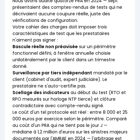
Nous avons audité quatorze PRA en 2024 — sept
présentaient des comptes-rendus de tests qui ne
décrivaient aucune coupure réelle, juste des
vérifications de configuration.
Votre cahier des charges doit imposer trois
caractéristiques de test que les prestataires
n'aiment pas signer :
Bascule réelle non préavisée
sur un périmètre
fonctionnel défini, à fenêtre annuelle choisie
unilatéralement par le client dans un trimestre
donné.
Surveillance par tiers indépendant
mandaté par le
client (cabinet d'audit, expert judiciaire). Le
prestataire ne s'auto-certifie pas.
Scellage des indicateurs
au début du test (RTO et
RPO mesurés sur horloge NTP tierce) et clôture
contradictoire avec compte-rendu signé.
Le coût d'un tel protocole est réel : entre 8 000 et 25
000 euros par exercice selon le périmètre. Comparé
au coût d'un PRA qui ne tient pas le jour J —
médiane à 1,2 million d'euros sur les sinistres majeurs
documentés par l'AMRAE en 2024 — l'arbitrage est