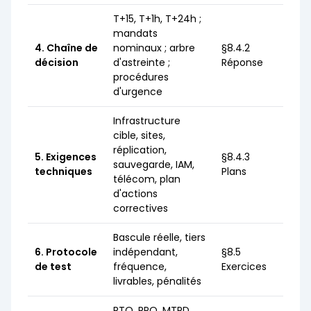
T+15, T+1h, T+24h ;
mandats
4. Chaîne de
nominaux ; arbre
§8.4.2
décision
d'astreinte ;
Réponse
procédures
d'urgence
Infrastructure
cible, sites,
réplication,
5. Exigences
§8.4.3
sauvegarde, IAM,
techniques
Plans
télécom, plan
d'actions
correctives
Bascule réelle, tiers
6. Protocole
indépendant,
§8.5
de test
fréquence,
Exercices
livrables, pénalités
RTO, RPO, MTPD,