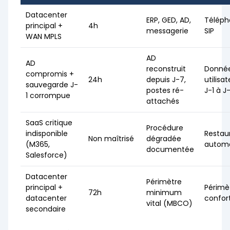
Datacenter
ERP, GED, AD,
Téléph
principal +
4h
messagerie
SIP
WAN MPLS
AD
AD
reconstruit
Donné
compromis +
24h
depuis J-7,
utilisa
sauvegarde J-
postes ré-
J-1 à J
1 corrompue
attachés
SaaS critique
Procédure
indisponible
Restau
Non maîtrisé
dégradée
(M365,
automa
documentée
Salesforce)
Datacenter
Périmètre
principal +
Périmè
72h
minimum
datacenter
confor
vital (MBCO)
secondaire