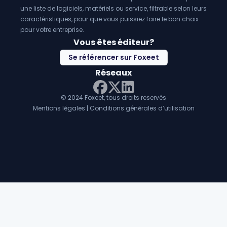
une liste de logiciels, matériels ou service, filtrable selon leurs
caractéristiques, pour que vous puissiez faire le bon choix
pour votre entreprise.
Vous êtes éditeur?
Se référencer sur Foxeet
Réseaux
© 2024 Foxeet, tous droits reservés
LinkedIn
Facebook
Twitter X
Mentions légales
|
Conditions générales d’utilisation