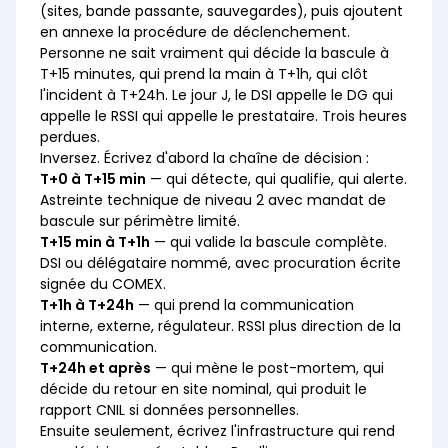
(sites, bande passante, sauvegardes), puis ajoutent
en annexe la procédure de déclenchement.
Personne ne sait vraiment qui décide la bascule à
T+15 minutes, qui prend la main à T+1h, qui clôt
l'incident à T+24h. Le jour J, le DSI appelle le DG qui
appelle le RSSI qui appelle le prestataire. Trois heures
perdues.
Inversez. Écrivez d'abord la chaîne de décision :
T+0 à T+15 min
— qui détecte, qui qualifie, qui alerte.
Astreinte technique de niveau 2 avec mandat de
bascule sur périmètre limité.
T+15 min à T+1h
— qui valide la bascule complète.
DSI ou délégataire nommé, avec procuration écrite
signée du COMEX.
T+1h à T+24h
— qui prend la communication
interne, externe, régulateur. RSSI plus direction de la
communication.
T+24h et après
— qui mène le post-mortem, qui
décide du retour en site nominal, qui produit le
rapport CNIL si données personnelles.
Ensuite seulement, écrivez l'infrastructure qui rend