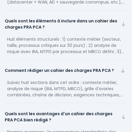
(datacenter + WAN, AD + sauvegarde corrompue, etc.),
au lieu d'un RTO global trompeur. Ensuite fixer la chaîne
de décision humaine (T+15 min, T+1h, T+24h) avec des
mandats nominaux signés par le COMEX. Enfin imposer un
Quels sont les éléments à inclure dans un cahier des
protocole de test scellé, surveillé par tiers indépendant,
charges PRA PCA ?
avec pénalités proportionnelles aux écarts mesurés.
Huit éléments structurels : 1) contexte métier (secteur,
taille, processus critiques sur 30 jours) ; 2) analyse de
risque avec BIA, MTPD par processus et MBCO défini ; 3)
grille d'avaries combinées avec RTO et RPO par
combinaison nommée ; 4) chaîne de décision T+15, T+1h,
T+24h avec mandats nominatifs signés ; 5) exigences
Comment rédiger un cahier des charges PRA PCA ?
techniques (sites, réplication, sauvegarde immutable,
IAM, télécom) ; 6) protocole de test scellé avec tiers
Suivez huit sections dans cet ordre : contexte métier,
indépendant ; 7) indicateurs SLA et pénalités
analyse de risque (BIA, MTPD, MBCO), grille d'avaries
proportionnelles ; 8) modèle économique transparent
combinées, chaîne de décision, exigences techniques,
(récurrent, à l'usage, réversibilité). Ajoutez deux annexes :
protocole de test, indicateurs et SLA, modèle
cartographie des dépendances applicatives et matrice
économique. Commencez par les processus métier
de risques à jour avec son plan d'actions correctives
critiques sur 30 jours d'activité réelle, pas un atelier
Quels sont les avantages d'un cahier des charges
associé.
théorique. Cartographiez les dépendances externes (DNS,
PRA PCA bien rédigé ?
AD, IAM, SaaS, télécom) en annexe. Faites signer la grille