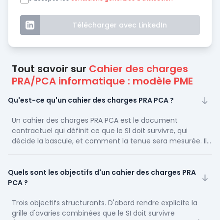
Télécharger avec LinkedIn
Tout savoir sur
Cahier des charges
PRA/PCA informatique : modèle PME
Qu'est-ce qu'un cahier des charges PRA PCA ?
Un cahier des charges PRA PCA est le document
contractuel qui définit ce que le SI doit survivre, qui
décide la bascule, et comment la tenue sera mesurée. Il
combine deux volets : le PRA pour la remise en service
technique (serveurs, données, accès) et le PCA pour la
continuité métier (qui prend les commandes, comment
Quels sont les objectifs d'un cahier des charges PRA
l'entreprise continue de facturer). Il sert de base à l'appel
PCA ?
d'offres prestataire et au contrat de service qui en
découle. Sans ce document, le prestataire vend sa
Trois objectifs structurants. D'abord rendre explicite la
solution standard, pas la vôtre.
grille d'avaries combinées que le SI doit survivre