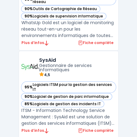
— voir WhatsUp Gold dans cette catégorie
réseau
90%
Outils de Cartographie de Réseau
— voir WhatsUp Gold dans cette catégorie
90%
Logiciels de supervision informatique
— voir WhatsUp Gold dans cette catégorie
WhatsUp Gold est un logiciel de monitoring
réseau tout-en-un pour les
environnements informatiques de toutes
tailles, depuis les petites entreprises aux
Plus d’infos
Fiche complète
centres de données. Il fournit une
surveillance en temps réel des
SysAid
infrastructures réseau, plus une visibilité
Gestionnaire de services
complète de la performance des applic ...
informatiques
4,5
Logiciels ITSM pour la gestion des services
95%
— voir SysAid dans cette catégorie
IT
90%
Logiciel de gestion de parc informatique
— voir SysAid dans cette catégorie
85%
Logiciels de gestion des incidents IT
— voir SysAid dans cette catégorie
ITSM - Information Technology Service
Management : SysAid est une solution de
gestion des services informatiques (ITSM)
tout-en-un qui simplifie les tâches de
Plus d’infos
Fiche complète
support et de gestion des actifs. Avec sa