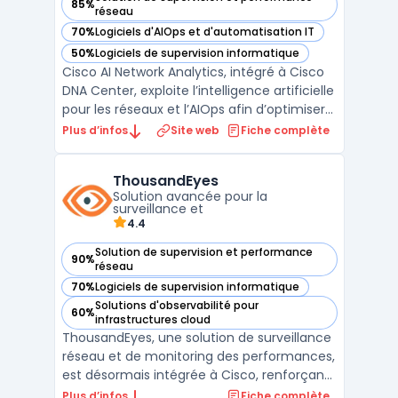
85%
— voir Cisco AI Network Analytics dans cette catégorie
réseau
70%
Logiciels d'AIOps et d'automatisation IT
— voir Cisco AI Network Analytics dans cette catégorie
50%
Logiciels de supervision informatique
— voir Cisco AI Network Analytics dans cette catégorie
Cisco AI Network Analytics, intégré à Cisco
DNA Center, exploite l’intelligence artificielle
pour les réseaux et l’AIOps afin d’optimiser
la supervision des infrastructures
Plus d’infos
Site web
Fiche complète
informatiques. En combinant apprentissage
automatique et détection d'anomalies
ThousandEyes
réseau, cette solution identifie les
Solution avancée pour la
problèmes e ...
surveillance et
4.4
Solution de supervision et performance
90%
— voir ThousandEyes dans cette catégorie
réseau
70%
Logiciels de supervision informatique
— voir ThousandEyes dans cette catégorie
Solutions d'observabilité pour
60%
— voir ThousandEyes dans cette catégorie
infrastructures cloud
ThousandEyes, une solution de surveillance
réseau et de monitoring des performances,
est désormais intégrée à Cisco, renforçant
ainsi ses capacités de gestion et d'analyse
Plus d’infos
Fiche complète