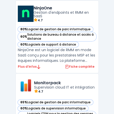
On-Premise ou dans le Cloud. Conçues
NinjaOne
pour les organisations disposant d'au moins
Gestion d'endpoints et RMM en
50 V ...
SaaS
4.7
80%
Logiciel de gestion de parc informatique
— voir NinjaOne dans cette catégorie
Solutions de bureau à distance et accès à
60%
— voir NinjaOne dans cette catégorie
distance
60%
Logiciels de support à distance
— voir NinjaOne dans cette catégorie
NinjaOne est un logiciel de RMM en mode
SaaS conçu pour les prestataires MSP et les
équipes informatiques. La plateforme
centralise la supervision des postes et
Plus d’infos
Fiche complète
serveurs, l’exécution de scripts, l’accès à
distance et la gestion des politiques, afin de
piloter des parcs hétérogènes depuis une
Monitorpack
consol ...
Supervision cloud IT et intégration
4.7
65%
Logiciel de gestion de parc informatique
— voir Monitorpack dans cette catégorie
60%
Logiciels de supervision informatique
— voir Monitorpack dans cette catégorie
Logiciels ITSM pour la gestion des services