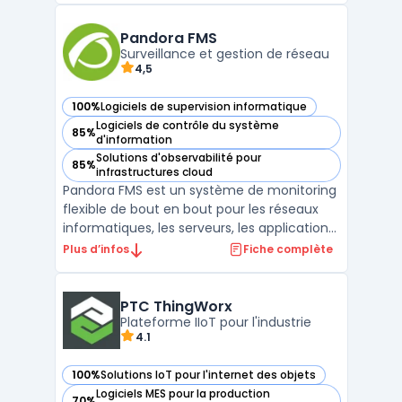
suite complète d'outils, SysAid couvre tous
les besoins de l'ITSM, pour fournir aux
Pandora FMS
utilisateurs un ...
Surveillance et gestion de réseau
4,5
100%
Logiciels de supervision informatique
— voir Pandora FMS dans cette catégorie
Logiciels de contrôle du système
85%
— voir Pandora FMS dans cette catégorie
d'information
Solutions d'observabilité pour
85%
— voir Pandora FMS dans cette catégorie
infrastructures cloud
Pandora FMS est un système de monitoring
flexible de bout en bout pour les réseaux
informatiques, les serveurs, les applications
et les environnements virtuels. Cette
Plus d’infos
Fiche complète
solution permet une supervision avancée
grâce à des fonctionnalités telles que des
alertes en temps réel, des visualisations
PTC ThingWorx
graphiqu ...
Plateforme IIoT pour l'industrie
4.1
100%
Solutions IoT pour l'internet des objets
— voir PTC ThingWorx dans cette catégorie
Logiciels MES pour la production
70%