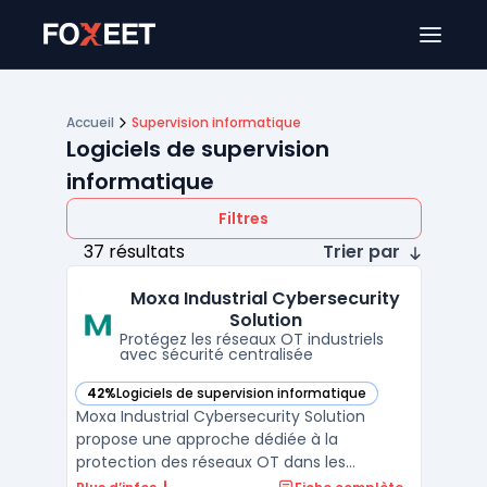
Ouver
Accueil
Supervision informatique
Logiciels de supervision
informatique
Filtres
37 résultats
Trier par
Moxa Industrial Cybersecurity
Solution
Protégez les réseaux OT industriels
avec sécurité centralisée
42%
Logiciels de supervision informatique
— voir Moxa Industrial Cybersecurity Solution dans cette ca
Moxa Industrial Cybersecurity Solution
propose une approche dédiée à la
protection des réseaux OT dans les
environnements industriels, en fournissant