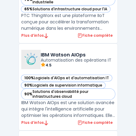
— voir PTC ThingWorx dans cette catégorie
industrielle
65%
Solutions d'infrastructure cloud pour l'IA
— voir PTC ThingWorx dans cette catégorie
PTC ThingWorx est une plateforme IIoT
conçue pour accélérer la transformation
numérique dans les environnements
industriels. Elle permet de connecter,
Plus d’infos
Fiche complète
surveiller et contrôler en temps réel les
équipements et infrastructures, tout en
facilitant l'intégration des données
IBM Watson AIOps
opérationnelles avec les systè ...
Automatisation des opérations IT
4.5
100%
Logiciels d'AIOps et d'automatisation IT
— voir IBM Watson AIOps dans cette catégorie
90%
Logiciels de supervision informatique
— voir IBM Watson AIOps dans cette catégorie
Solutions d'observabilité pour
90%
— voir IBM Watson AIOps dans cette catégorie
infrastructures cloud
IBM Watson AIOps est une solution avancée
qui intègre l'intelligence artificielle pour
optimiser les opérations informatiques. Elle
analyse en temps réel des données
Plus d’infos
Fiche complète
structurées et non structurées, telles que
les événements, les alertes, les métriques