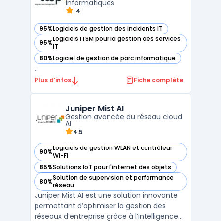
informatiques
4
95%
Logiciels de gestion des incidents IT
— voir iTOP dans cette catégorie
Logiciels ITSM pour la gestion des services
95%
— voir iTOP dans cette catégorie
IT
80%
Logiciel de gestion de parc informatique
— voir iTOP dans cette catégorie
...
Plus d’infos
Fiche complète
Juniper Mist AI
Gestion avancée du réseau cloud
AI
4.5
Logiciels de gestion WLAN et contrôleur
90%
— voir Juniper Mist AI dans cette catégorie
Wi-Fi
85%
Solutions IoT pour l'internet des objets
— voir Juniper Mist AI dans cette catégorie
Solution de supervision et performance
80%
— voir Juniper Mist AI dans cette catégorie
réseau
Juniper Mist AI est une solution innovante
permettant d’optimiser la gestion des
réseaux d’entreprise grâce à l’intelligence