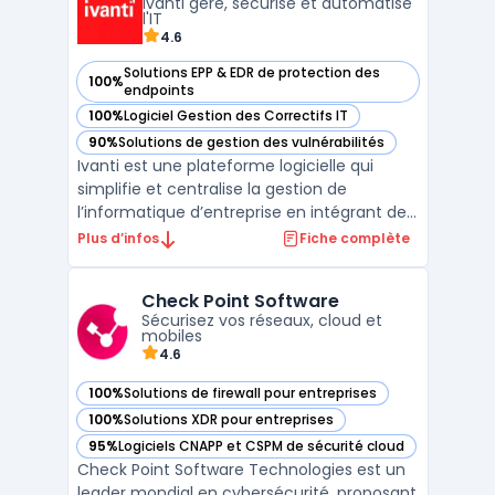
Ivanti gère, sécurise et automatise
l'IT
4.6
Solutions EPP & EDR de protection des
100%
— voir Ivanti dans cette catégorie
endpoints
100%
Logiciel Gestion des Correctifs IT
— voir Ivanti dans cette catégorie
90%
Solutions de gestion des vulnérabilités
— voir Ivanti dans cette catégorie
Ivanti est une plateforme logicielle qui
simplifie et centralise la gestion de
l’informatique d’entreprise en intégrant des
outils pour la gestion des terminaux, la
Plus d’infos
Fiche complète
sécurité des points de terminaison et la
gestion des services IT. Conçue pour
Check Point Software
répondre aux besoins des organisations
Sécurisez vos réseaux, cloud et
modernes, Ivanti a ...
mobiles
4.6
100%
Solutions de firewall pour entreprises
— voir Check Point Software dans cette catégorie
100%
Solutions XDR pour entreprises
— voir Check Point Software dans cette catégorie
95%
Logiciels CNAPP et CSPM de sécurité cloud
— voir Check Point Software dans cette catégorie
Check Point Software Technologies est un
leader mondial en cybersécurité, proposant