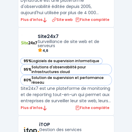
Dynatrace est une plateforme
d'observabilité éditée depuis 2005,
aujourd'hui utilisée par plus de 4 000
entreprises dans 80 pays. Elle repose sur
Plus d’infos
Site web
Fiche complète
Davis, un moteur d'IA causal capable
d'identifier automatiquement les causes
Site24x7
racines des incidents sans configuration
Surveillance de site web et de
manuelle de seuils d'alerte. Les don ...
serveurs
4,6
95%
Logiciels de supervision informatique
— voir Site24x7 dans cette catégorie
Solutions d'observabilité pour
95%
— voir Site24x7 dans cette catégorie
infrastructures cloud
Solution de supervision et performance
80%
— voir Site24x7 dans cette catégorie
réseau
Site24x7 est une plateforme de monitoring
et de reporting tout-en-un qui permet aux
entreprises de surveiller leur site web, leurs
serveurs, leurs applications et leur réseau.
Plus d’infos
Fiche complète
Avec des fonctionnalités telles que la
surveillance en temps réel, les alertes
iTOP
personnalisables et les rapports détaillés, l ...
Gestion des services