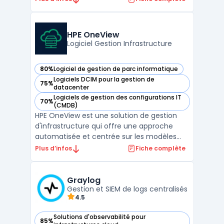
des performances réseau. Cette
plateforme avancée est conçue pour offrir
une visibilité approfondie sur les
HPE OneView
infrastructures info ...
Logiciel Gestion Infrastructure
80%
Logiciel de gestion de parc informatique
— voir HPE OneView dans cette catégorie
Logiciels DCIM pour la gestion de
75%
— voir HPE OneView dans cette catégorie
datacenter
Logiciels de gestion des configurations IT
70%
— voir HPE OneView dans cette catégorie
(CMDB)
HPE OneView est une solution de gestion
d'infrastructure qui offre une approche
automatisée et centrée sur les modèles
pour la gestion des ressources
Plus d’infos
Fiche complète
informatiques. Elle permet aux entreprises
de gérer leur infrastructure avec une
efficacité et une flexibilité accrues.Grâce à
Graylog
HPE OneView, les organi ...
Gestion et SIEM de logs centralisés
4.5
Solutions d'observabilité pour
85%