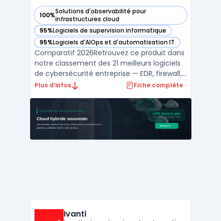
Solutions d'observabilité pour
100%
— voir Splunk dans cette catégorie
infrastructures cloud
95%
Logiciels de supervision informatique
— voir Splunk dans cette catégorie
95%
Logiciels d'AIOps et d'automatisation IT
— voir Splunk dans cette catégorie
Comparatif 2026Retrouvez ce produit dans
notre classement des 21 meilleurs logiciels
de cybersécurité entreprise — EDR, firewall,
SIEM, XDR. ...
Plus d’infos
Fiche complète
Ivanti