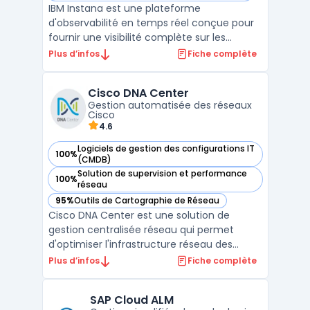
IBM Instana est une plateforme
d'observabilité en temps réel conçue pour
fournir une visibilité complète sur les
performances des applications et des
Plus d’infos
Fiche complète
infrastructures dans des environnements
complexes.Grâce à sa capacité
Cisco DNA Center
d'automatisation de la détection des
Gestion automatisée des réseaux
anomalies, elle aide les équipes ...
Cisco
4.6
Logiciels de gestion des configurations IT
100%
— voir Cisco DNA Center dans cette catégorie
(CMDB)
Solution de supervision et performance
100%
— voir Cisco DNA Center dans cette catégorie
réseau
95%
Outils de Cartographie de Réseau
— voir Cisco DNA Center dans cette catégorie
Cisco DNA Center est une solution de
gestion centralisée réseau qui permet
d'optimiser l'infrastructure réseau des
entreprises grâce à une approche
Plus d’infos
Fiche complète
automatisée et intelligente. Cette
plateforme offre une orchestration réseau
SAP Cloud ALM
avancée, facilitant l'administration, le