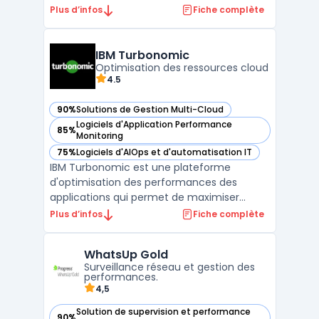
artificielle. Conçu pour automatiser les
Plus d’infos
Fiche complète
tâches de gestion et améliorer la
supervision, ce système repose sur une
gestion cloud native pour assurer une
IBM Turbonomic
visibilité et un contrô ...
Optimisation des ressources cloud
4.5
90%
Solutions de Gestion Multi-Cloud
— voir IBM Turbonomic dans cette catégorie
Logiciels d'Application Performance
85%
— voir IBM Turbonomic dans cette catégorie
Monitoring
75%
Logiciels d'AIOps et d'automatisation IT
— voir IBM Turbonomic dans cette catégorie
IBM Turbonomic est une plateforme
d'optimisation des performances des
applications qui permet de maximiser
l'efficacité des ressources en automatisant
Plus d’infos
Fiche complète
les décisions d'orchestration. En analysant
en temps réel l'utilisation des
WhatsUp Gold
infrastructures, Turbonomic prend des
Surveillance réseau et gestion des
mesures automatisées pour équilibre ...
performances.
4,5
Solution de supervision et performance
90%