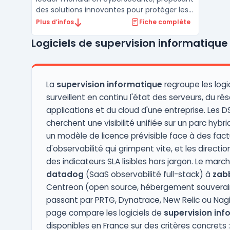
des solutions innovantes pour protéger les
entreprises contre les cybermenaces de
Plus d’infos
Fiche complète
cinquième génération. Grâce à une
Logiciels de supervision informatique
approche intégrée, Check Point offre une
protection complète pour les réseaux, le
cloud, et les appa ...
La
supervision informatique
regroupe les logic
surveillent en continu l'état des serveurs, du ré
applications et du cloud d'une entreprise. Les DS
cherchent une visibilité unifiée sur un parc hybri
un modèle de licence prévisible face à des fact
d'observabilité qui grimpent vite, et les directi
des indicateurs SLA lisibles hors jargon. Le marc
datadog
(SaaS observabilité full-stack) à
zab
Centreon (open source, hébergement souverain
passant par PRTG, Dynatrace, New Relic ou Nag
page compare les logiciels de
supervision inf
disponibles en France sur des critères concrets :