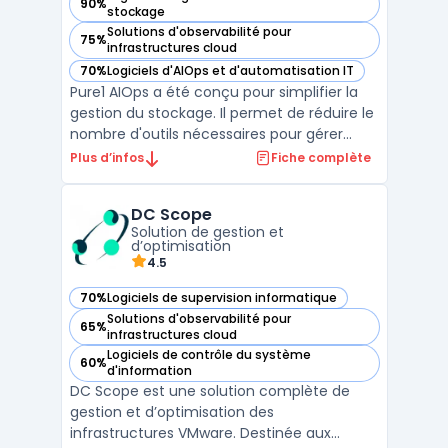
90%
— voir Pure1® dans cette catégorie
stockage
Solutions d'observabilité pour
75%
— voir Pure1® dans cette catégorie
infrastructures cloud
70%
Logiciels d'AIOps et d'automatisation IT
— voir Pure1® dans cette catégorie
Pure1 AIOps a été conçu pour simplifier la
gestion du stockage. Il permet de réduire le
nombre d'outils nécessaires pour gérer
efficacement votre stockage grâce à une
Plus d’infos
Fiche complète
offre SaaS AIOps. Cette solution est
spécialement conçue pour faciliter
DC Scope
l'utilisation de votre environnement Pure
Solution de gestion et
Storage.Avec Pure1, ...
d’optimisation
4.5
70%
Logiciels de supervision informatique
— voir DC Scope dans cette catégorie
Solutions d'observabilité pour
65%
— voir DC Scope dans cette catégorie
infrastructures cloud
Logiciels de contrôle du système
60%
— voir DC Scope dans cette catégorie
d'information
DC Scope est une solution complète de
gestion et d’optimisation des
infrastructures VMware. Destinée aux