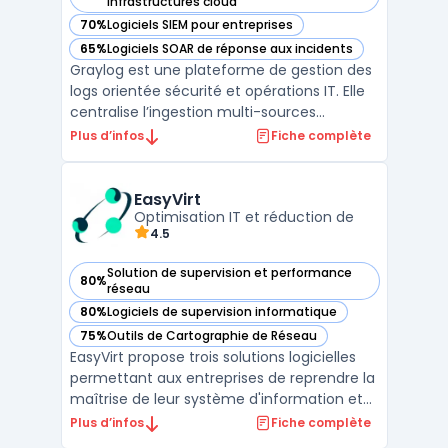
— voir Graylog dans cette catégorie
infrastructures cloud
70%
Logiciels SIEM pour entreprises
— voir Graylog dans cette catégorie
65%
Logiciels SOAR de réponse aux incidents
— voir Graylog dans cette catégorie
Graylog est une plateforme de gestion des
logs orientée sécurité et opérations IT. Elle
centralise l’ingestion multi-sources
(applications, réseaux, systèmes) et fournit
Plus d’infos
Fiche complète
un serveur syslog compatible
environnements hétérogènes, y compris
serveur syslog Windows via agents dédiés.
EasyVirt
Le positionnement SIE ...
Optimisation IT et réduction de
4.5
Solution de supervision et performance
80%
— voir EasyVirt dans cette catégorie
réseau
80%
Logiciels de supervision informatique
— voir EasyVirt dans cette catégorie
75%
Outils de Cartographie de Réseau
— voir EasyVirt dans cette catégorie
EasyVirt propose trois solutions logicielles
permettant aux entreprises de reprendre la
maîtrise de leur système d'information et
d'optimiser l'empreinte environnementale
Plus d’infos
Fiche complète
de leurs infrastructures IT, que ce soit en