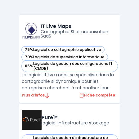
IT Live Maps
Cartographie SI et urbanisation
SaaS
75%
Logiciel de cartographie applicative
— voir IT Live Maps dans cette catégorie
70%
Logiciels de supervision informatique
— voir IT Live Maps dans cette catégorie
Logiciels de gestion des configurations IT
65%
— voir IT Live Maps dans cette catégorie
(CMDB)
Le logiciel it live maps se spécialise dans la
cartographie si dynamique pour les
entreprises cherchant à rationaliser leur
écosystème. Cet outil visualise en temps
Plus d’infos
Fiche complète
réel les composants du système
d'information pour faciliter la
compréhension des décideurs. Les
Pure1®
utilisateurs accèdent à une vision tran ...
logiciel infrastructure stockage
Logiciels de gestion d'infrastructure de