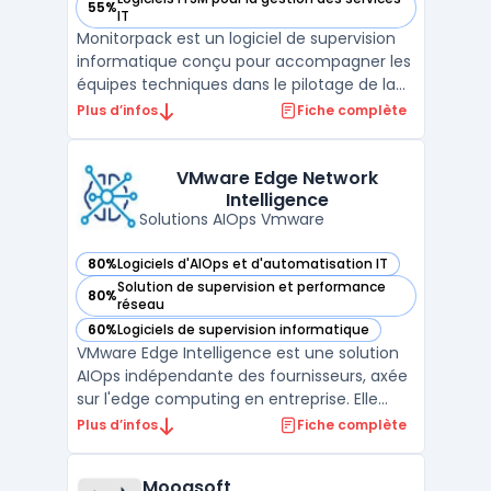
55%
— voir Monitorpack dans cette catégorie
IT
Monitorpack est un logiciel de supervision
informatique conçu pour accompagner les
équipes techniques dans le pilotage de la
performance et la continuité des
Plus d’infos
Fiche complète
infrastructures IT. Compatible avec les
environnements Microsoft, il s’intègre
nativement à Power BI pour fournir des
VMware Edge Network
Intelligence
tableaux de bord précis ...
Solutions AIOps Vmware
80%
Logiciels d'AIOps et d'automatisation IT
— voir VMware Edge Network Intelligence dans cette catégo
Solution de supervision et performance
80%
— voir VMware Edge Network Intelligence dans cette catégo
réseau
60%
Logiciels de supervision informatique
— voir VMware Edge Network Intelligence dans cette catégo
VMware Edge Intelligence est une solution
AIOps indépendante des fournisseurs, axée
sur l'edge computing en entreprise. Elle
assure la performance, la sécurité et
Plus d’infos
Fiche complète
l'auto-réparation des clients finaux et des
dispositifs IoT à travers les réseaux LAN sans
Moogsoft