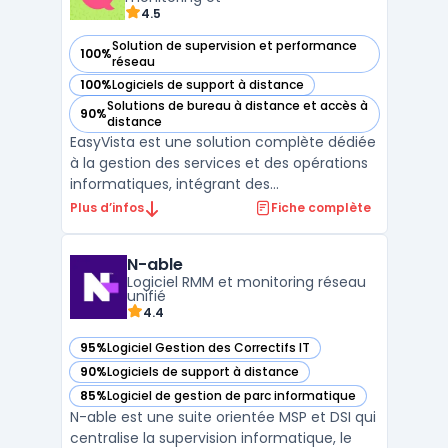
4.5
Solution de supervision et performance
100%
— voir EasyVista dans cette catégorie
réseau
100%
Logiciels de support à distance
— voir EasyVista dans cette catégorie
Solutions de bureau à distance et accès à
90%
— voir EasyVista dans cette catégorie
distance
EasyVista est une solution complète dédiée
à la gestion des services et des opérations
informatiques, intégrant des
fonctionnalités avancées de ITSM (gestion
Plus d’infos
Fiche complète
des services IT) et de ITOM (gestion des
opérations IT). Avec ses modules
N-able
spécialisés, EasyVista offre aux entreprises
Logiciel RMM et monitoring réseau
des outils puissants po ...
unifié
4.4
95%
Logiciel Gestion des Correctifs IT
— voir N-able dans cette catégorie
90%
Logiciels de support à distance
— voir N-able dans cette catégorie
85%
Logiciel de gestion de parc informatique
— voir N-able dans cette catégorie
N-able est une suite orientée MSP et DSI qui
centralise la supervision informatique, le