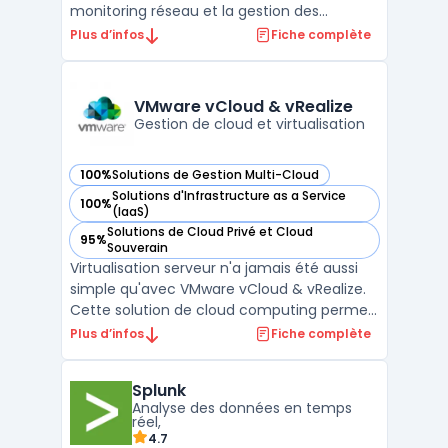
monitoring réseau et la gestion des
correctifs au sein d’une même plateforme.
Plus d’infos
Fiche complète
Conçue pour l’exploitation au quotidien, elle
regroupe logiciel RMM, accès à distance
sécurisé, inventaire, alerting et reporting
VMware vCloud & vRealize
pour ...
Gestion de cloud et virtualisation
100%
Solutions de Gestion Multi-Cloud
— voir VMware vCloud & vRealize dans cette catégorie
Solutions d'Infrastructure as a Service
100%
— voir VMware vCloud & vRealize dans cette catégorie
(IaaS)
Solutions de Cloud Privé et Cloud
95%
— voir VMware vCloud & vRealize dans cette catégorie
Souverain
Virtualisation serveur n'a jamais été aussi
simple qu'avec VMware vCloud & vRealize.
Cette solution de cloud computing permet
aux entreprises de gérer leur infrastructure
Plus d’infos
Fiche complète
IT de manière flexible, sécurisée et
efficace. VMware vCloud offre une plate-
Splunk
forme de cloud computing pour la gestion
Analyse des données en temps
des ressour ...
réel,
4.7