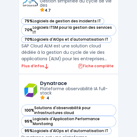
Gestion simplifiée du cycle de vie
monitoring réseau et la surveillan ...
des
4.7
75%
Logiciels de gestion des incidents IT
— voir SAP Cloud ALM dans cette catégorie
Logiciels ITSM pour la gestion des services
70%
— voir SAP Cloud ALM dans cette catégorie
IT
70%
Logiciels d'AIOps et d'automatisation IT
— voir SAP Cloud ALM dans cette catégorie
SAP Cloud ALM est une solution cloud
dédiée à la gestion du cycle de vie des
applications (ALM) pour les entreprises
utilisant des systèmes SAP. Conçue pour
Plus d’infos
Fiche complète
simplifier et optimiser les processus de
gestion des applications, cette plateforme
Dynatrace
offre des outils puissants pour suivre les
Plateforme observabilité IA full-
performances, co ...
stack
4
Solutions d'observabilité pour
100%
— voir Dynatrace dans cette catégorie
infrastructures cloud
Logiciels d'Application Performance
95%
— voir Dynatrace dans cette catégorie
Monitoring
95%
Logiciels d'AIOps et d'automatisation IT
— voir Dynatrace dans cette catégorie