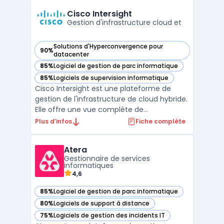
et les journaux, afin de détecter et résoudre
Cisco Intersight
pr ...
Gestion d'infrastructure cloud et
Solutions d'Hyperconvergence pour
90%
— voir Cisco Intersight dans cette catégorie
datacenter
85%
Logiciel de gestion de parc informatique
— voir Cisco Intersight dans cette catégorie
85%
Logiciels de supervision informatique
— voir Cisco Intersight dans cette catégorie
Cisco Intersight est une plateforme de
gestion de l'infrastructure de cloud hybride.
Elle offre une vue complète de
l'infrastructure, permettant aux utilisateurs
Plus d’infos
Fiche complète
de surveiller, de provisionner et de gérer les
charges de travail à partir d'un point unique.
Atera
La plateforme offre également des
Gestionnaire de services
fonctionna ...
informatiques
4,6
85%
Logiciel de gestion de parc informatique
— voir Atera dans cette catégorie
80%
Logiciels de support à distance
— voir Atera dans cette catégorie
75%
Logiciels de gestion des incidents IT
— voir Atera dans cette catégorie