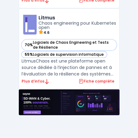
Plus d’infos
Fiche complète
des matériels et logiciels conçus pour
sécuriser les communications critiques.
Litmus
L’augmentation du nombre de connexions
Chaos engineering pour Kubernetes
entre équipements industriels et ...
open
4.6
Logiciels de Chaos Engineering et Tests
70%
— voir Litmus dans cette catégorie
de Résilience
55%
Logiciels de supervision informatique
— voir Litmus dans cette catégorie
LitmusChaos est une plateforme open
source dédiée à l’injection de pannes et à
l’évaluation de la résilience des systèmes
Kubernetes à l’aide de scénarios de chaos
Plus d’infos
Fiche complète
engineering reproductibles. Elle permet aux
équipes SRE, DevOps et QA d’automatiser
l’exécution de tests de résilience en
production et ...