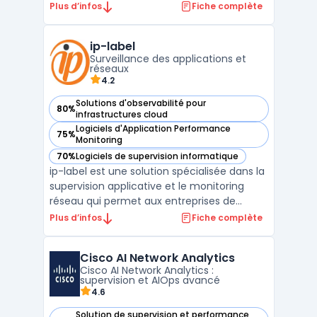
administrateurs IT, elle permet de surveiller,
Plus d’infos
Fiche complète
analyser et optimiser les performances des
machines virtuelles au sein d’un
ip-label
environnement vSphere. Grâce à ses
Surveillance des applications et
fonctionnalités avancées de monitorin ...
réseaux
4.2
Solutions d'observabilité pour
80%
— voir ip-label dans cette catégorie
infrastructures cloud
Logiciels d'Application Performance
75%
— voir ip-label dans cette catégorie
Monitoring
70%
Logiciels de supervision informatique
— voir ip-label dans cette catégorie
ip-label est une solution spécialisée dans la
supervision applicative et le monitoring
réseau qui permet aux entreprises de
mesurer en continu la performance digitale
Plus d’infos
Fiche complète
de leurs services informatiques. La solution
aide les équipes à identifier rapidement les
Cisco AI Network Analytics
lenteurs, interruptions et anomalies afin d ...
Cisco AI Network Analytics :
supervision et AIOps avancé
4.6
Solution de supervision et performance