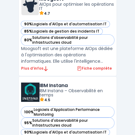
fil et filaires, le SD-WAN et le SASE.La solut ...
AIOps pour optimiser les opérations
IT
4.7
90%
Logiciels d'AIOps et d'automatisation IT
— voir Moogsoft dans cette catégorie
85%
Logiciels de gestion des incidents IT
— voir Moogsoft dans cette catégorie
Solutions d'observabilité pour
80%
— voir Moogsoft dans cette catégorie
infrastructures cloud
Moogsoft est une plateforme AIOps dédiée
à l'optimisation des opérations
informatiques. Elle utilise l'intelligence
artificielle pour analyser en temps réel de
Plus d’infos
Fiche complète
vastes volumes de données issues de
diverses sources, permettant ainsi une
IBM Instana
détection proactive des anomalies. Grâce à
IBM Instana – Observabilité en
ses capacités d'analys ...
temps
4.5
Logiciels d'Application Performance
100%
— voir IBM Instana dans cette catégorie
Monitoring
Solutions d'observabilité pour
95%
— voir IBM Instana dans cette catégorie
infrastructures cloud
90%
Logiciels d'AIOps et d'automatisation IT
— voir IBM Instana dans cette catégorie