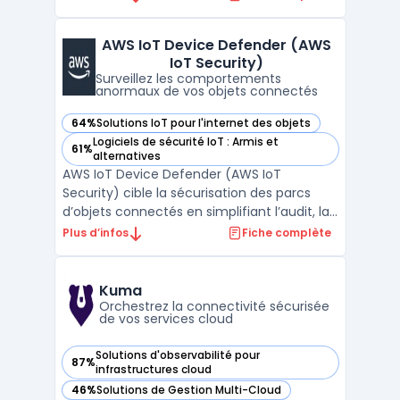
machines virtuelles, du stockage ou du
réseau. Ce service vise les développeurs et
AWS IoT Device Defender (AWS
équipes IT qui souhaitent se concentrer sur
IoT Security)
la logique app ...
Surveillez les comportements
anormaux de vos objets connectés
64%
Solutions IoT pour l'internet des objets
— voir AWS IoT Device Defender (AWS IoT Security) dans ce
Logiciels de sécurité IoT : Armis et
61%
— voir AWS IoT Device Defender (AWS IoT Security) dans ce
alternatives
AWS IoT Device Defender (AWS IoT
Security) cible la sécurisation des parcs
d’objets connectés en simplifiant l’audit, la
surveillance et le contrôle continu des
Plus d’infos
Fiche complète
équipements. Sur des environnements
complexes, les risques de configuration
erronée ou de comportements inattendus
Kuma
augmentent la surface d’ ...
Orchestrez la connectivité sécurisée
de vos services cloud
Solutions d'observabilité pour
87%
— voir Kuma dans cette catégorie
infrastructures cloud
46%
Solutions de Gestion Multi-Cloud
— voir Kuma dans cette catégorie