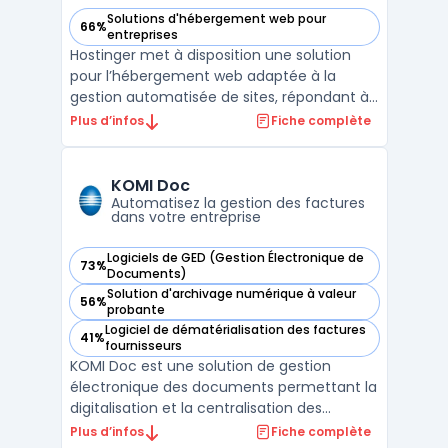
Solutions d'hébergement web pour
66%
— voir Hostinger dans cette catégorie
entreprises
Hostinger met à disposition une solution
pour l’hébergement web adaptée à la
gestion automatisée de sites, répondant à
diverses exigences techniques
Plus d’infos
Fiche complète
d’indépendants, PME et créateurs de
contenu. Le dispositif réunit l’hébergement
mutualisé, l’enregistrement de domaines, la
KOMI Doc
supervision de nom de domai ...
Automatisez la gestion des factures
dans votre entreprise
Logiciels de GED (Gestion Électronique de
73%
— voir KOMI Doc dans cette catégorie
Documents)
Solution d'archivage numérique à valeur
56%
— voir KOMI Doc dans cette catégorie
probante
Logiciel de dématérialisation des factures
41%
— voir KOMI Doc dans cette catégorie
fournisseurs
KOMI Doc est une solution de gestion
électronique des documents permettant la
digitalisation et la centralisation des
factures, des documents RH et des flux
Plus d’infos
Fiche complète