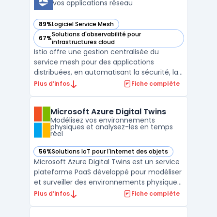
vos applications réseau
89%
Logiciel Service Mesh
— voir Istio dans cette catégorie
Solutions d'observabilité pour
67%
— voir Istio dans cette catégorie
infrastructures cloud
Istio offre une gestion centralisée du
service mesh pour des applications
distribuées, en automatisant la sécurité, la
surveillance et le contrôle du trafic réseau.
Plus d’infos
Fiche complète
Les équipes IT exploitent une technologie
open-source pour segmenter et sécuriser
Microsoft Azure Digital Twins
les flux entre microservices, sans
Modélisez vos environnements
modification du co ...
physiques et analysez-les en temps
réel
56%
Solutions IoT pour l'internet des objets
— voir Microsoft Azure Digital Twins dans cette catégorie
Microsoft Azure Digital Twins est un service
plateforme PaaS développé pour modéliser
et surveiller des environnements physiques
complexes comme des bâtiments, usines
Plus d’infos
Fiche complète
ou réseaux énergétiques. Avec la gestion
des jumeaux numériques, chaque entité et