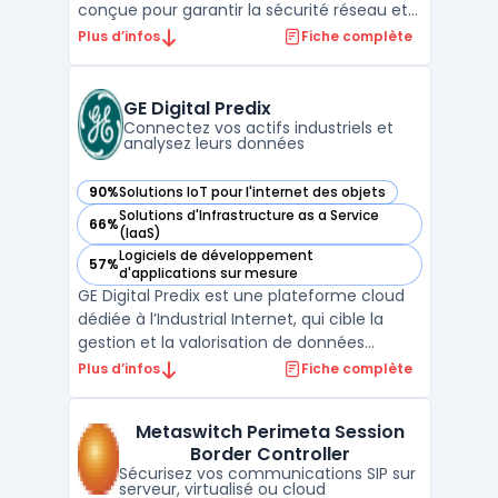
conçue pour garantir la sécurité réseau et
la continuité des opérations dans les
Plus d’infos
Fiche complète
environnements professionnels, des PME
aux data centers. Ce produit prend en
charge la gestion fine du trafic réseau, la
GE Digital Predix
demande croissante de ...
Connectez vos actifs industriels et
analysez leurs données
90%
Solutions IoT pour l'internet des objets
— voir GE Digital Predix dans cette catégorie
Solutions d'Infrastructure as a Service
66%
— voir GE Digital Predix dans cette catégorie
(IaaS)
Logiciels de développement
57%
— voir GE Digital Predix dans cette catégorie
d'applications sur mesure
GE Digital Predix est une plateforme cloud
dédiée à l’Industrial Internet, qui cible la
gestion et la valorisation de données
industrielles issues d’actifs connectés. Les
Plus d’infos
Fiche complète
entreprises industrielles font face à des
enjeux concernant la connexion des
Metaswitch Perimeta Session
équipements, la centralisation et la sécurité
Border Controller
de vol ...
Sécurisez vos communications SIP sur
serveur, virtualisé ou cloud