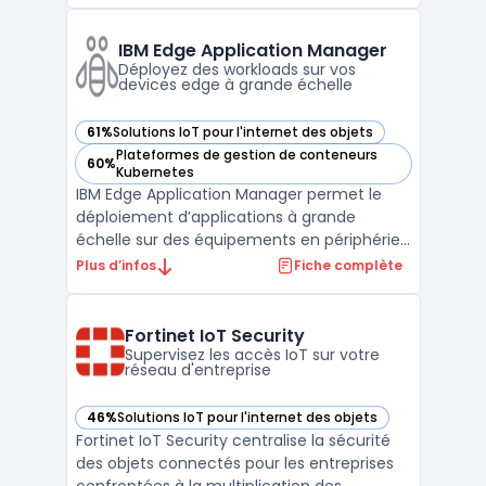
environnements comprenant matériel,
logiciels installés et ressources cloud
rencontrent des enjeux de pilotage, de coût
IBM Edge Application Manager
et de conformité. L’utilisatio ...
Déployez des workloads sur vos
devices edge à grande échelle
61%
Solutions IoT pour l'internet des objets
— voir IBM Edge Application Manager dans cette catégorie
Plateformes de gestion de conteneurs
60%
— voir IBM Edge Application Manager dans cette catégorie
Kubernetes
IBM Edge Application Manager permet le
déploiement d’applications à grande
échelle sur des équipements en périphérie
de réseau. Les organisations ayant de
Plus d’infos
Fiche complète
nombreux sites distants utilisent ce logiciel
afin d’orchestrer le lifecycle management
d’applications et de modèles ML, en
Fortinet IoT Security
privilégiant une gest ...
Supervisez les accès IoT sur votre
réseau d'entreprise
46%
Solutions IoT pour l'internet des objets
— voir Fortinet IoT Security dans cette catégorie
Fortinet IoT Security centralise la sécurité
des objets connectés pour les entreprises