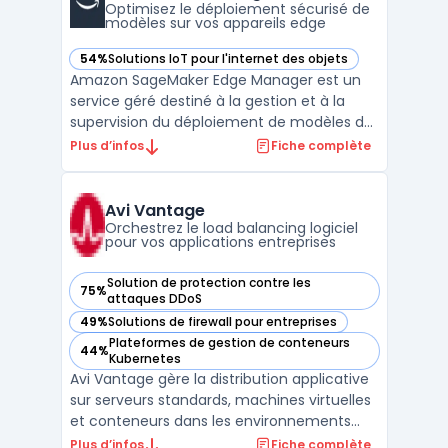
Optimisez le déploiement sécurisé de
modèles sur vos appareils edge
54%
Solutions IoT pour l'internet des objets
— voir Amazon SageMaker Edge Manager dans cette catégo
Amazon SageMaker Edge Manager est un
service géré destiné à la gestion et à la
supervision du déploiement de modèles de
machine learning sur des dispositifs en
Plus d’infos
Fiche complète
périphérie. Ce service concerne les
processus de gestion, de maintenance et
de suivi de modèles de machine learning
Avi Vantage
sur des appareils distan ...
Orchestrez le load balancing logiciel
pour vos applications entreprises
Solution de protection contre les
75%
— voir Avi Vantage dans cette catégorie
attaques DDoS
49%
Solutions de firewall pour entreprises
— voir Avi Vantage dans cette catégorie
Plateformes de gestion de conteneurs
44%
— voir Avi Vantage dans cette catégorie
Kubernetes
Avi Vantage gère la distribution applicative
sur serveurs standards, machines virtuelles
et conteneurs dans les environnements
entreprises qui opèrent à la fois sur site et
Plus d’infos
Fiche complète