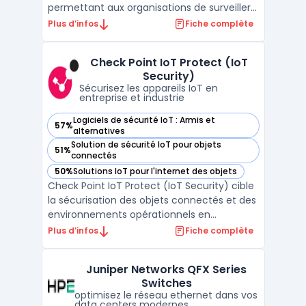
permettant aux organisations de surveiller
visibilité, coûts et conformité sur leur parc
Plus d’infos
Fiche complète
matériel, logiciels, SaaS et cloud. Le contrôle
des risques liés à l’IT Asset Management
Check Point IoT Protect (IoT
constitue un enjeu pour les équipes de dire
Security)
...
Sécurisez les appareils IoT en
entreprise et industrie
Logiciels de sécurité IoT : Armis et
57%
— voir Check Point IoT Protect (IoT Security) dans cette cat
alternatives
Solution de sécurité IoT pour objets
51%
— voir Check Point IoT Protect (IoT Security) dans cette cat
connectés
50%
Solutions IoT pour l'internet des objets
— voir Check Point IoT Protect (IoT Security) dans cette cat
Check Point IoT Protect (IoT Security) cible
la sécurisation des objets connectés et des
environnements opérationnels en
entreprise. Face à la montée des
Plus d’infos
Fiche complète
équipements médicaux, industriels ou
manufacturiers connectés, les
Juniper Networks QFX Series
organisations doivent maîtriser l’exposition
Switches
de leur réseau à de nouveaux risqu ...
optimisez le réseau ethernet dans vos
data centers modernes