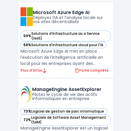
pour organiser les microservices sur AWS
App Mesh et structurer leur architecture
Microsoft Azure Edge AI
réseau. Le contrôle du t ...
Déployez l’IA et l’analyse locale sur
vos sites décentralisés
Solutions d'Infrastructure as a Service
59%
— voir Microsoft Azure Edge AI dans cette catégorie
(IaaS)
58%
Solutions d'infrastructure cloud pour l'IA
— voir Microsoft Azure Edge AI dans cette catégorie
Microsoft Azure Edge AI met en place
l’exécution de l’intelligence artificielle en
local pour les entreprises ayant des
impératifs de traitement rapide de flux de
Plus d’infos
Fiche complète
données. Edge computing fonctionne à
travers Azure Stack Edge, un dispositif
physique géré exclusivement depuis le
ManageEngine AssetExplorer
cloud, destiné à exécu ...
Pilotez le cycle de vie des actifs
informatiques en entreprise
73%
Logiciel de gestion de parc informatique
— voir ManageEngine AssetExplorer dans cette catégorie
Logiciels de Software Asset Management
72%
— voir ManageEngine AssetExplorer dans cette catégorie
(SAM)
ManageEngine AssetExplorer est un logiciel