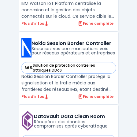
IBM Watson IoT Platform centralise la
connexion et la gestion des objets
connectés sur le cloud. Ce service cible les
entreprises souhaitant superviser à
Plus d’infos
Fiche complète
distance leur parc de dispositifs IoT,
sécuriser les échanges avec leurs
équipements et structurer les flux de
Nokia Session Border Controller
données. Les gestionnaires d’actifs ...
Sécurisez vos communications voix
pour réseaux opérateurs et entreprises
Solution de protection contre les
66%
— voir Nokia Session Border Controller dans cette catégorie
attaques DDoS
Nokia Session Border Controller protège la
signalisation et le trafic média aux
frontières des réseaux IMS, étant destiné
aux opérateurs télécoms et à de grandes
Plus d’infos
Fiche complète
entreprises. Nokia Session Border Controller
permet de gérer la sécurisation des
services VoLTE, VoWiFi et voix 5G
Datavault Data Clean Room
concernant les risques ...
Récupérez des données
compromises après cyberattaque