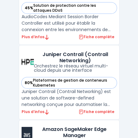
Solution de protection contre les
45%
— voir AudioCodes Mediant Session Border Controller dans 
attaques DDoS
AudioCodes Mediant Session Border
Controller est utilisé pour établir la
connexion entre les environnements de
communications unifiées et les services de
Plus d’infos
Fiche complète
trunks SIP. Diverses organisations intègrent
ce contrôleur dans leurs infrastructures UC,
Juniper Contrail (Contrail
centres de contact et solutions de
Networking)
téléphonie SIP ou PST ...
Orchestrez le réseau virtuel multi-
cloud depuis une interface
Plateformes de gestion de conteneurs
80%
— voir Juniper Contrail (Contrail Networking) dans cette ca
Kubernetes
Juniper Contrail (Contrail Networking) est
une solution de software-defined
networking conçue pour automatiser la
gestion des politiques réseau et des flux
Plus d’infos
Fiche complète
entre cloud privé, public et environnements
hybrides. Elle cible les opérateurs cloud, les
Amazon SageMaker Edge
fournisseurs de services et les entreprises
Manager
qui gèren ...