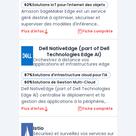
62%
Solutions IoT pour l'internet des objets
— voir Amazon SageMaker Edge dans cette catégorie
Amazon SageMaker Edge est un service
géré destiné à optimiser, sécuriser et
superviser des modèles d'inférence
machine learning périphérique sur des
Plus d’infos
Fiche complète
ensembles d'appareils en environnement
de production. Ce service concerne les
Dell NativeEdge (part of Dell
professionnels en charge du déploiement
Technologies Edge AI)
de modèles sur des dispositifs co ...
Orchestrez à distance vos
applications et infrastructures edge
87%
Solutions d'infrastructure cloud pour l'IA
— voir Dell NativeEdge (part of Dell Technologies Edge AI) 
60%
Solutions de Gestion Multi-Cloud
— voir Dell NativeEdge (part of Dell Technologies Edge AI) 
Dell NativeEdge (part of Dell Technologies
Edge AI) centralise le déploiement et la
gestion des applications à la périphérie,
répondant aux besoins de pilotage
Plus d’infos
Fiche complète
centralisé dans des environnements
distribués. Les organisations du secteur
manufacturier, du retail ou de l’énergie
Istio
gèrent plusieurs sites ...
Sécurisez et surveillez vos services sur