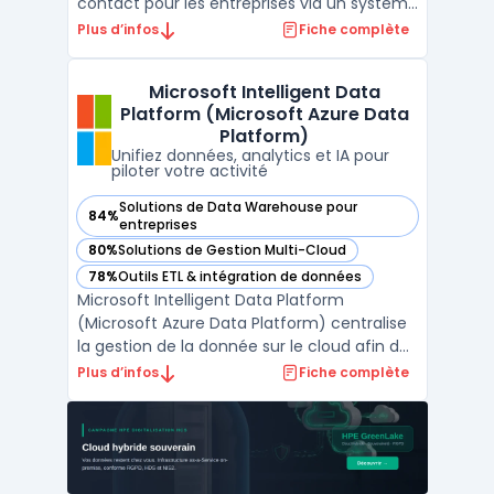
contact pour les entreprises via un système
d’abonnement. Les organisations disposent
Plus d’infos
Fiche complète
ainsi d’un modèle OPEX, évitant l’achat de
licences perpétuelles et maîtrisant leurs
Microsoft Intelligent Data
coûts. Ce service permet de déployer des
Platform (Microsoft Azure Data
outil ...
Platform)
Unifiez données, analytics et IA pour
piloter votre activité
Solutions de Data Warehouse pour
84%
— voir Microsoft Intelligent Data Platform (Microsoft Azure
entreprises
80%
Solutions de Gestion Multi-Cloud
— voir Microsoft Intelligent Data Platform (Microsoft Azure
78%
Outils ETL & intégration de données
— voir Microsoft Intelligent Data Platform (Microsoft Azure
Microsoft Intelligent Data Platform
(Microsoft Azure Data Platform) centralise
la gestion de la donnée sur le cloud afin de
limiter la fragmentation des systèmes et
Plus d’infos
Fiche complète
d’assurer la sécurité et l’accès en temps
réel aux informations. Cette plateforme
réunit bases de données, outils d’analyse
avancée et ...