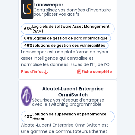
organisations dans le cloud rencontrent des
Lansweeper
cas de gestion pour gar ...
Centralisez vos données d’inventaire
pour piloter vos actifs
Logiciels de Software Asset Management
65%
— voir Lansweeper dans cette catégorie
(SAM)
64%
Logiciel de gestion de parc informatique
— voir Lansweeper dans cette catégorie
46%
Solutions de gestion des vulnérabilités
— voir Lansweeper dans cette catégorie
Lansweeper est une plateforme de cyber
asset intelligence qui centralise et
normalise les données issues de l’IT, de l’OT,
du cloud et de l’IoT pour proposer une vue
Plus d’infos
Fiche complète
globale sur l’ensemble des actifs
technologiques. Elle permet aux
Alcatel‑Lucent Enterprise
organisations de maintenir l’inventaire de
OmniSwitch
leurs équipements à jour, ...
Sécurisez vos réseaux d’entreprise
avec le switching programmable
Solution de supervision et performance
43%
— voir Alcatel‑Lucent Enterprise OmniSwitch dans cette cat
réseau
Alcatel‑Lucent Enterprise OmniSwitch est
une gamme de commutateurs Ethernet