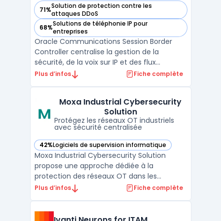
Solution de protection contre les
71%
— voir Oracle Communications Session Border Controller da
attaques DDoS
Solutions de téléphonie IP pour
68%
— voir Oracle Communications Session Border Controller da
entreprises
Oracle Communications Session Border
Controller centralise la gestion de la
sécurité, de la voix sur IP et des flux
multimédias pour les opérateurs télécom
Plus d’infos
Fiche complète
et les grandes entreprises. Ce logiciel basé
sur Acme Packet OS traite les réseaux face
Moxa Industrial Cybersecurity
aux attaques, assure l’interopérabilité des
Solution
systèmes hét ...
Protégez les réseaux OT industriels
avec sécurité centralisée
42%
Logiciels de supervision informatique
— voir Moxa Industrial Cybersecurity Solution dans cette ca
Moxa Industrial Cybersecurity Solution
propose une approche dédiée à la
protection des réseaux OT dans les
environnements industriels, en fournissant
Plus d’infos
Fiche complète
des matériels et logiciels conçus pour
sécuriser les communications critiques.
L’augmentation du nombre de connexions
Ivanti Neurons for ITAM