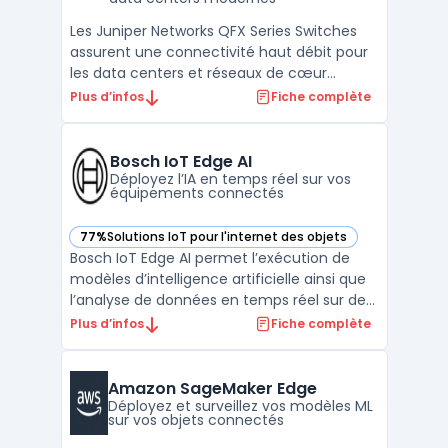
Les Juniper Networks QFX Series Switches
assurent une connectivité haut débit pour
les data centers et réseaux de cœur
campus nécessitant une infrastructure
Plus d’infos
Fiche complète
Ethernet évolutive et automatisable. Avec
leur capacité à gérer des flux importants,
ces équipements répondent aux besoins de
Bosch IoT Edge AI
performance et de ...
Déployez l’IA en temps réel sur vos
équipements connectés
77%
Solutions IoT pour l'internet des objets
— voir Bosch IoT Edge AI dans cette catégorie
Bosch IoT Edge AI permet l’exécution de
modèles d’intelligence artificielle ainsi que
l’analyse de données en temps réel sur des
équipements connectés. Cet outil
Plus d’infos
Fiche complète
s’adresse à des besoins en industrialisation
et en mise à l’échelle de solutions IA, en
s'intégrant avec des environnements
Amazon SageMaker Edge
compatibles, n ...
Déployez et surveillez vos modèles ML
sur vos objets connectés