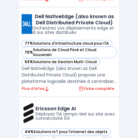
dans le cloud. Ce logiciel cible les grandes
organisations qui souhaitent centraliser la
Dell NativeEdge (also known as
gestion, automatiser le load balancing ...
Dell Distributed Private Cloud)
Orchestrez vos déploiements edge et
IA sur sites distribués
77%
Solutions d'infrastructure cloud pour l'IA
— voir Dell NativeEdge (also known as Dell Distributed Priv
Solutions de Cloud Privé et Cloud
75%
— voir Dell NativeEdge (also known as Dell Distributed Priv
Souverain
53%
Solutions de Gestion Multi-Cloud
— voir Dell NativeEdge (also known as Dell Distributed Priv
Dell NativeEdge (also known as Dell
Distributed Private Cloud) propose une
plateforme logicielle destinée à centraliser
la gestion des infrastructures et des
Plus d’infos
Fiche complète
charges IA déployées en périphérie. Ce
produit concerne les organisations gérant
des sites distribués, les entreprises utilisant
Ericsson Edge AI
des usages IA ...
Déployez l’IA temps réel sur site avec
connectivité 5G
44%
Solutions IoT pour l'internet des objets
— voir Ericsson Edge AI dans cette catégorie