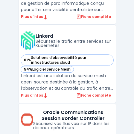
de gestion de parc informatique conçu
pour offrir une visibilité centralisée sur
l’ensemble des actifs informatiques et non
Plus d’infos
Fiche complète
informatiques d’une organisation, de leur
acquisition à leur sortie de service. Ce
besoin concerne les équipes en charge du
Linkerd
suivi pré ...
Sécurisez le trafic entre services sur
Kubernetes
Solutions d'observabilité pour
61%
— voir Linkerd dans cette catégorie
infrastructures cloud
54%
Logiciel Service Mesh
— voir Linkerd dans cette catégorie
Linkerd est une solution de service mesh
open-source destinée à la gestion, à
l’observation et au contrôle du trafic entre
microservices sur Kubernetes. Les
Plus d’infos
Fiche complète
déploiements d’applications distribuées
peuvent soulever des problématiques de
Oracle Communications
visibilité, de sécurité et de gestion du
Session Border Controller
réseau. Linkerd cible l ...
Sécurisez vos flux voix sur IP dans les
réseaux opérateurs