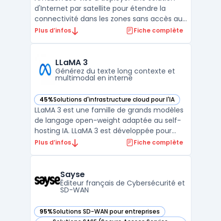
d'Internet par satellite pour étendre la
connectivité dans les zones sans accès aux
réseaux terrestres. Ce projet s’adresse aux
Plus d’infos
Fiche complète
ménages isolés, aux entreprises et aux
acteurs publics qui rencontrent une
absence ou une instabilité de la couverture
LLaMA 3
réseau classi ...
Générez du texte long contexte et
multimodal en interne
45%
Solutions d'infrastructure cloud pour l'IA
— voir LLaMA 3 dans cette catégorie
LLaMA 3 est une famille de grands modèles
de langage open-weight adaptée au self-
hosting IA. LLaMA 3 est développée pour
répondre à des besoins de gestion de
Plus d’infos
Fiche complète
données sensibles et d’intégration directe
dans différents environnements
techniques. Les modèles se distinguent par
Sayse
des tailles variées, de 1 ...
Éditeur français de Cybersécurité et
SD-WAN
95%
Solutions SD-WAN pour entreprises
— voir Sayse dans cette catégorie