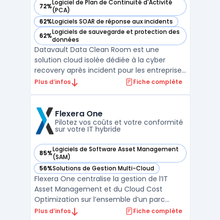
Logiciel de Plan de Continuité d'Activité
72%
— voir Datavault Data Clean Room dans cette catégorie
(PCA)
62%
Logiciels SOAR de réponse aux incidents
— voir Datavault Data Clean Room dans cette catégorie
Logiciels de sauvegarde et protection des
62%
— voir Datavault Data Clean Room dans cette catégorie
données
Datavault Data Clean Room est une
solution cloud isolée dédiée à la cyber
recovery après incident pour les entreprises
confrontées aux risques de contamination
Plus d’infos
Fiche complète
de données. Ce service propose un
environnement distinct du système de
production afin d’éviter toute réinfection
Flexera One
ou perturbation des opérat ...
Pilotez vos coûts et votre conformité
sur votre IT hybride
Logiciels de Software Asset Management
85%
— voir Flexera One dans cette catégorie
(SAM)
56%
Solutions de Gestion Multi-Cloud
— voir Flexera One dans cette catégorie
Flexera One centralise la gestion de l’IT
Asset Management et du Cloud Cost
Optimization sur l’ensemble d’un parc
hybride. Les entreprises gérant des
Plus d’infos
Fiche complète