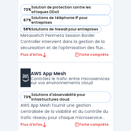
Solution de protection contre les
73%
— voir Metaswitch Perimeta Session Border Controller dans
attaques DDoS
Solutions de téléphonie IP pour
67%
— voir Metaswitch Perimeta Session Border Controller dans
entreprises
58%
Solutions de firewall pour entreprises
— voir Metaswitch Perimeta Session Border Controller dans
Metaswitch Perimeta Session Border
Controller intervient dans la gestion de la
sécurisation et de l’optimisation des flux
voix sur réseaux opérateurs et entreprises.
Plus d’infos
Fiche complète
Ce logiciel se concentre sur la protection
du trunk SIP contre les intrusions tout en
contrôlant le trafic télécom. Les opérateurs
AWS App Mesh
mob ...
Contrôlez le trafic entre microservices
sur vos environnements cloud
Solutions d'observabilité pour
73%
— voir AWS App Mesh dans cette catégorie
infrastructures cloud
AWS App Mesh fournit une gestion
centralisée de la visibilité et du contrôle du
trafic réseau pour chaque microservice
déployé sur AWS. De nombreuses
Plus d’infos
Fiche complète
entreprises recourent à la conteneurisation