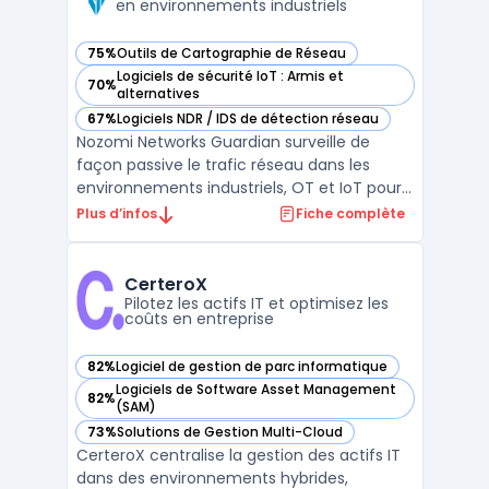
en environnements industriels
75%
Outils de Cartographie de Réseau
— voir Nozomi Networks Guardian dans cette catégorie
Logiciels de sécurité IoT : Armis et
70%
— voir Nozomi Networks Guardian dans cette catégorie
alternatives
67%
Logiciels NDR / IDS de détection réseau
— voir Nozomi Networks Guardian dans cette catégorie
Nozomi Networks Guardian surveille de
façon passive le trafic réseau dans les
environnements industriels, OT et IoT pour
renforcer la cybersécurité des
Plus d’infos
Fiche complète
infrastructures sensibles. Ce capteur
répond aux besoins des organisations
soumises à des exigences strictes de
CerteroX
sécurité réseau OT et confrontées à ...
Pilotez les actifs IT et optimisez les
coûts en entreprise
82%
Logiciel de gestion de parc informatique
— voir CerteroX dans cette catégorie
Logiciels de Software Asset Management
82%
— voir CerteroX dans cette catégorie
(SAM)
73%
Solutions de Gestion Multi-Cloud
— voir CerteroX dans cette catégorie
CerteroX centralise la gestion des actifs IT
dans des environnements hybrides,