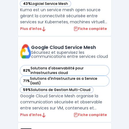
43%
Logiciel Service Mesh
— voir Kuma dans cette catégorie
Kuma est un service mesh open source
gérant la connectivité sécurisée entre
services sur Kubernetes, machines virtuelles
et serveurs bare-metal. Administrateurs IT
Plus d’infos
Fiche complète
et architectes utilisent Kuma pour
sécuriser, observer et fiabiliser les flux de
données au sein d’infrastructures hybrides
Google Cloud Service Mesh
ou multi-clo ...
Sécurisez et supervisez les
communications entre services cloud
Solutions d'observabilité pour
82%
— voir Google Cloud Service Mesh dans cette catégorie
infrastructures cloud
Solutions d'Infrastructure as a Service
71%
— voir Google Cloud Service Mesh dans cette catégorie
(IaaS)
59%
Solutions de Gestion Multi-Cloud
— voir Google Cloud Service Mesh dans cette catégorie
Google Cloud Service Mesh organise la
communication sécurisée et observable
entre services sur VM, conteneurs et
environnements multicloud. Ce service
Plus d’infos
Fiche complète
gère automatiquement le plan de contrôle
et, sur demande, le plan de données. Les