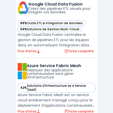
relation peut être reproduite
Google Cloud Data Fusion
numériquement. Ce ser ...
Créez des pipelines ETL visuels pour
intégrer vos données
89%
Outils ETL & intégration de données
— voir Google Cloud Data Fusion dans cette catégorie
59%
Solutions de Gestion Multi-Cloud
— voir Google Cloud Data Fusion dans cette catégorie
Google Cloud Data Fusion centralise la
gestion de pipelines ETL pour les équipes
data, en automatisant l’intégration data
dans un contexte cloud natif. Les
Plus d’infos
Fiche complète
entreprises doivent traiter des volumes
croissants de données issues de sources
Azure Service Fabric Mesh
multiples et garantir leur traçabilité, leur
Déployez des applications
confidentialité et ...
conteneurisées sans gérer
d'infrastructure
Solutions d'Infrastructure as a Service
42%
— voir Azure Service Fabric Mesh dans cette catégorie
(IaaS)
Azure Service Fabric Mesh est un service
cloud entièrement managé conçu pour le
déploiement d’applications conteneurisées,
accessible sans gestion directe des
Plus d’infos
Fiche complète