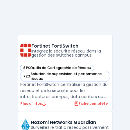
Fortinet FortiSwitch
Intégrez la sécurité réseau dans la
gestion des switches campus
81%
Outils de Cartographie de Réseau
— voir Fortinet FortiSwitch dans cette catégorie
Solution de supervision et performance
72%
— voir Fortinet FortiSwitch dans cette catégorie
réseau
Fortinet FortiSwitch centralise la gestion du
réseau et de la sécurité pour les
infrastructures campus, data centers ou
agences multi-sites. Ce commutateur
Plus d’infos
Fiche complète
Ethernet s’intègre dans l’architecture
réseau pour connecter les équipements
métier tout en appliquant une politique de
Nozomi Networks Guardian
sécurité sans licence ad ...
Surveillez le trafic réseau passivement