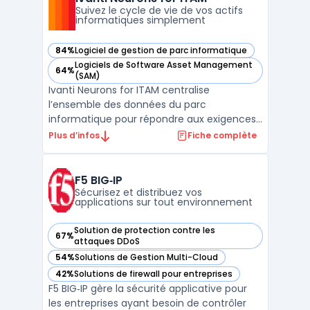
entre équipements industriels et ...
Suivez le cycle de vie de vos actifs
informatiques simplement
84%
Logiciel de gestion de parc informatique
— voir Ivanti Neurons for ITAM dans cette catégorie
Logiciels de Software Asset Management
64%
— voir Ivanti Neurons for ITAM dans cette catégorie
(SAM)
Ivanti Neurons for ITAM centralise
l’ensemble des données du parc
informatique pour répondre aux exigences
de gestion des actifs informatiques dans
Plus d’infos
Fiche complète
les organisations disposant de parcs
matériels et logiciels diversifiés. La solution
structure le cycle de vie des équipements,
F5 BIG‑IP
de l’acquisition jusqu’à ...
Sécurisez et distribuez vos
applications sur tout environnement
Solution de protection contre les
67%
— voir F5 BIG‑IP dans cette catégorie
attaques DDoS
54%
Solutions de Gestion Multi-Cloud
— voir F5 BIG‑IP dans cette catégorie
42%
Solutions de firewall pour entreprises
— voir F5 BIG‑IP dans cette catégorie
F5 BIG‑IP gère la sécurité applicative pour
les entreprises ayant besoin de contrôler