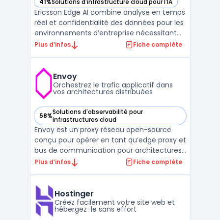
41%
Solutions d'infrastructure cloud pour l'IA
— voir Ericsson Edge AI dans cette catégorie
Ericsson Edge AI combine analyse en temps
réel et confidentialité des données pour les
environnements d’entreprise nécessitant
un traitement local. Le produit cible la
Plus d’infos
Fiche complète
nécessité pour les organisations de traiter
des volumes importants de données sur
site, sans dépendre d’infrastructures cloud
Envoy
publiq ...
Orchestrez le trafic applicatif dans
vos architectures distribuées
Solutions d'observabilité pour
58%
— voir Envoy dans cette catégorie
infrastructures cloud
Envoy est un proxy réseau open-source
conçu pour opérer en tant qu’edge proxy et
bus de communication pour architectures
distribuées modernes. Utilisé dans les
Plus d’infos
Fiche complète
environnements microservices et mobiles,
Envoy traite le routage de flux réseau tout
en gérant la sécurité et le découpage
Hostinger
applicatif. Cet o ...
Créez facilement votre site web et
hébergez-le sans effort