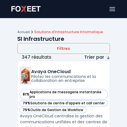
Ouver
Accueil
Solutions d'Infrastructure Informatique
SI Infrastructure
Filtres
347 résultats
Trier par
Avaya OneCloud
Pilotez les communications et la
collaboration en entreprise
Applications de messagerie instantanée
81%
— voir Avaya OneCloud dans cette catégorie
pro
79%
Solutions de centre d'appels et call center
— voir Avaya OneCloud dans cette catégorie
75%
Outils de Gestion de Workflow
— voir Avaya OneCloud dans cette catégorie
Avaya OneCloud centralise la gestion des
communications unifiées et des centres de