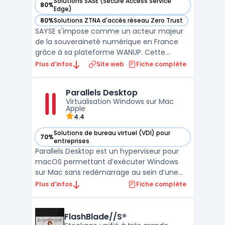
Solutions SASE (Secure Access Service
80%
— voir Sayse dans cette catégorie
Edge)
80%
Solutions ZTNA d'accès réseau Zero Trust
— voir Sayse dans cette catégorie
SAYSE s'impose comme un acteur majeur
de la souveraineté numérique en France
grâce à sa plateforme WANUP. Cette
solution de SD-WAN permet aux entreprises
Plus d’infos
Site web
Fiche complète
de s'affranchir de la dépendance vis-à-vis
d'un opérateur unique en agrégeant
Parallels Desktop
plusieurs types d'accès comme la fibre
Virtualisation Windows sur Mac
optique, la 4G/5G ou le satel ...
Apple
4.4
Solutions de bureau virtuel (VDI) pour
70%
— voir Parallels Desktop dans cette catégorie
entreprises
Parallels Desktop est un hyperviseur pour
macOS permettant d’exécuter Windows
sur Mac sans redémarrage au sein d’une
machine virtuelle Mac. Sur Mac à puce
Plus d’infos
Fiche complète
Apple (M-series), la solution prend en
charge Windows pour Mac (édition ARM)
avec intégration du presse-papiers,
FlashBlade//S®