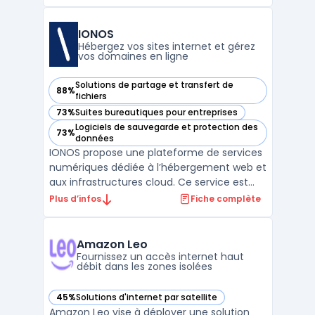
administratifs dans un cloud souverain
localisé en France. La plateforme s'adresse
aux TPE, PME et grandes entreprises
IONOS
souhaitant intégrer un d ...
Hébergez vos sites internet et gérez
vos domaines en ligne
Solutions de partage et transfert de
88%
— voir IONOS dans cette catégorie
fichiers
73%
Suites bureautiques pour entreprises
— voir IONOS dans cette catégorie
Logiciels de sauvegarde et protection des
73%
— voir IONOS dans cette catégorie
données
IONOS propose une plateforme de services
numériques dédiée à l’hébergement web et
aux infrastructures cloud. Ce service est
destiné aux entreprises souhaitant
Plus d’infos
Fiche complète
centraliser la gestion de leurs domaines,
emails et espaces web en conformité avec
le RGPD, tout en assurant la maîtrise de
Amazon Leo
leurs données. Le ...
Fournissez un accès internet haut
débit dans les zones isolées
45%
Solutions d'internet par satellite
— voir Amazon Leo dans cette catégorie
Amazon Leo vise à déployer une solution