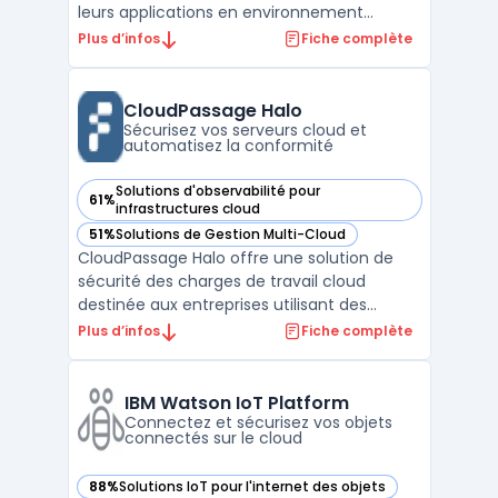
leurs applications en environnement
hybride ou multicloud. Les équipes IT qui
Plus d’infos
Fiche complète
structurent leurs infrastructures doivent
maîtriser la circulation des flux et limiter les
risques de faille ou d’interruption. F5 BIG‑I ...
CloudPassage Halo
Sécurisez vos serveurs cloud et
automatisez la conformité
Solutions d'observabilité pour
61%
— voir CloudPassage Halo dans cette catégorie
infrastructures cloud
51%
Solutions de Gestion Multi-Cloud
— voir CloudPassage Halo dans cette catégorie
CloudPassage Halo offre une solution de
sécurité des charges de travail cloud
destinée aux entreprises utilisant des
serveurs virtuels sur des environnements
Plus d’infos
Fiche complète
publics, privés ou hybrides. La plateforme,
proposée en modèle SaaS, prend en charge
les exigences de conformité et de
IBM Watson IoT Platform
surveillance continue a ...
Connectez et sécurisez vos objets
connectés sur le cloud
88%
Solutions IoT pour l'internet des objets
— voir IBM Watson IoT Platform dans cette catégorie