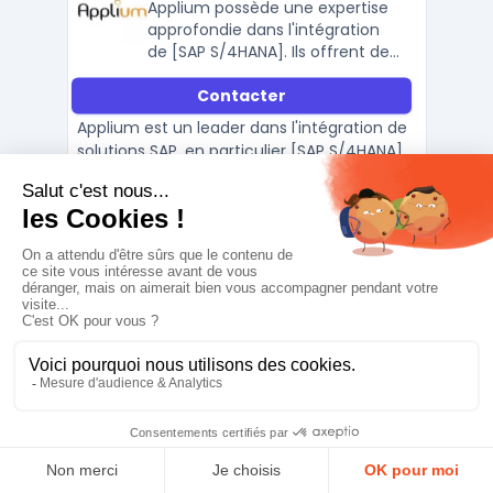
Applium possède une expertise
approfondie dans l'intégration
de [SAP S/4HANA]. Ils offrent des
services complets, allant de la
Contacter
consultation à l'implémentation,
en passant par le support
Applium est un leader dans l'intégration de
continu.
solutions SAP, en particulier [SAP S/4HANA].
Ils guident les entreprises dans leur
transformation digitale, en s'appuyant sur
les avantages de [SAP S/4HANA]. Grâce à
une compréhension approfondie des
besoins des clients, Applium propose des
solutions SAP s ...
Fiche complète
Apsia
Apsia possède une expertise
dans l'intégration de SAP
S/4HANA