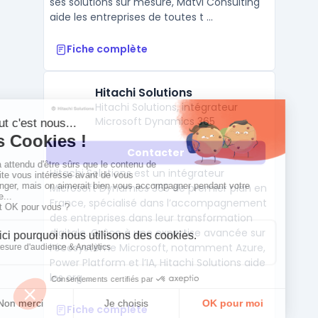
ses solutions sur mesure, Matvi Consulting
aide les entreprises de toutes t ...
Fiche complète
Hitachi Solutions
Hitachi Solutions, intégrateur
Microsoft Dynamics 365
Contacter
Hitachi Solutions est un intégrateur
Microsoft Dynamics 365 de premier plan en
France, spécialisé dans l’accompagnement
des entreprises dans leur transformation
digitale. Grâce à une expertise avancée sur
l’écosystème Microsoft, notamment Azure,
Power Platform et l’IA, Hitachi Solutions aide
les org ...
Fiche complète