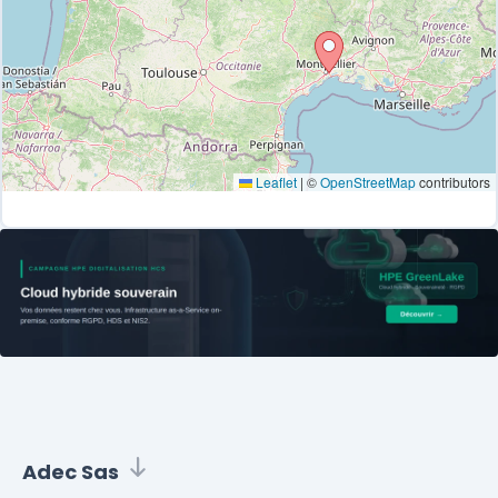
Leaflet
|
©
OpenStreetMap
contributors
Adec Sas