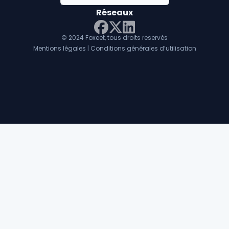
Réseaux
© 2024 Foxeet, tous droits reservés
LinkedIn
Facebook
Twitter X
Mentions légales
|
Conditions générales d’utilisation