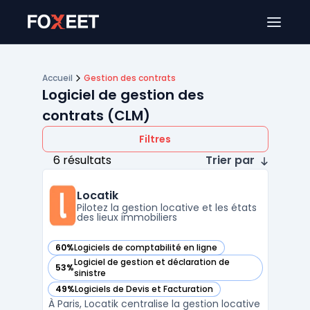
Ouver
Accueil
Gestion des contrats
Logiciel de gestion des
contrats (CLM)
Filtres
6 résultats
Trier par
Locatik
Pilotez la gestion locative et les états
des lieux immobiliers
60%
Logiciels de comptabilité en ligne
— voir Locatik dans cette catégorie
Logiciel de gestion et déclaration de
53%
— voir Locatik dans cette catégorie
sinistre
49%
Logiciels de Devis et Facturation
— voir Locatik dans cette catégorie
À Paris, Locatik centralise la gestion locative