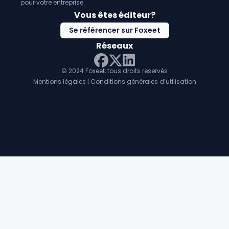
pour votre entreprise.
Vous êtes éditeur?
Se référencer sur Foxeet
Réseaux
© 2024 Foxeet, tous droits reservés
LinkedIn
Facebook
Twitter X
Mentions légales
|
Conditions générales d’utilisation