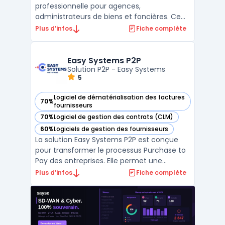
professionnelle pour agences,
administrateurs de biens et foncières. Ce
logiciel connecte chaque acteur du
Plus d’infos
Fiche complète
portefeuille immobilier en temps réel et suit
les opérations tout en intégrant la
conformité réglementaire. L’interface
Easy Systems P2P
propose une prise en main ...
Solution P2P - Easy Systems
5
Logiciel de dématérialisation des factures
70%
— voir Easy Systems P2P dans cette catégorie
fournisseurs
70%
Logiciel de gestion des contrats (CLM)
— voir Easy Systems P2P dans cette catégorie
60%
Logiciels de gestion des fournisseurs
— voir Easy Systems P2P dans cette catégorie
La solution Easy Systems P2P est conçue
pour transformer le processus Purchase to
Pay des entreprises. Elle permet une
dématérialisation des factures fournisseurs
Plus d’infos
Fiche complète
efficace et répond aux exigences de la
facturation électronique obligatoire. Cette
automatisation procure une gestion des
achats et des p ...