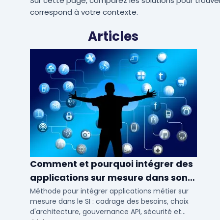
Sur cette page, comparez les solutions pour trouver
correspond à votre contexte.
Articles
Comment et pourquoi intégrer des
applications sur mesure dans son
SI ?
Méthode pour intégrer applications métier sur
mesure dans le SI : cadrage des besoins, choix
d'architecture, gouvernance API, sécurité et