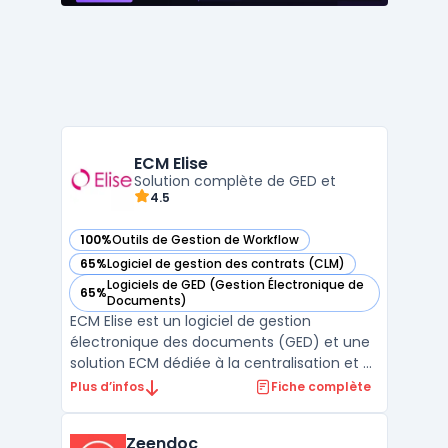
ECM Elise
Solution complète de GED et
4.5
100%
Outils de Gestion de Workflow
— voir ECM Elise dans cette catégorie
65%
Logiciel de gestion des contrats (CLM)
— voir ECM Elise dans cette catégorie
Logiciels de GED (Gestion Électronique de
65%
— voir ECM Elise dans cette catégorie
Documents)
ECM Elise est un logiciel de gestion
électronique des documents (GED) et une
solution ECM dédiée à la centralisation et à
l’automatisation des processus
Plus d’infos
Fiche complète
documentaires en entreprise. Il
accompagne les organisations dans la
Zeendoc
gestion complète des documents, depuis