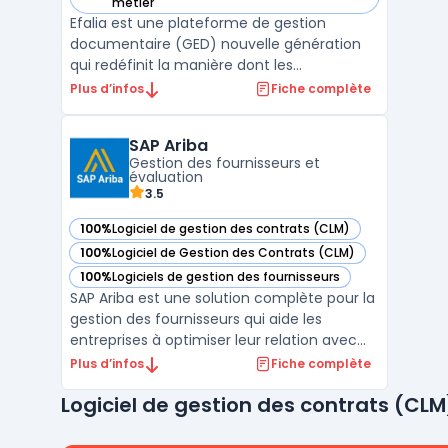
— voir Efalia dans cette catégorie
métier
Efalia est une plateforme de gestion
documentaire (GED) nouvelle génération
qui redéfinit la manière dont les
organisations gèrent leurs documents et
Plus d’infos
Fiche complète
informations critiques.
Fondamentalement, Efalia ne se contente
SAP Ariba
pas de stocker des documents : c'est
Gestion des fournisseurs et
une solution docume ...
évaluation
3.5
100%
Logiciel de gestion des contrats (CLM)
— voir SAP Ariba dans cette catégorie
100%
Logiciel de Gestion des Contrats (CLM)
— voir SAP Ariba dans cette catégorie
100%
Logiciels de gestion des fournisseurs
— voir SAP Ariba dans cette catégorie
SAP Ariba est une solution complète pour la
gestion des fournisseurs qui aide les
entreprises à optimiser leur relation avec
leurs partenaires. Cette plateforme
Plus d’infos
Fiche complète
centralisée permet de gérer le cycle de vie
Logiciel de gestion des contrats (CLM
des fournisseurs, depuis leur sélection
jusqu’à leur suivi, tout en intégrant des
outils d’éval ...