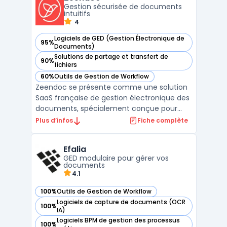
Gestion sécurisée de documents
leur création, leur validation, jusqu’à ...
intuitifs
4
Logiciels de GED (Gestion Électronique de
95%
— voir Zeendoc dans cette catégorie
Documents)
Solutions de partage et transfert de
90%
— voir Zeendoc dans cette catégorie
fichiers
60%
Outils de Gestion de Workflow
— voir Zeendoc dans cette catégorie
Zeendoc se présente comme une solution
SaaS française de gestion électronique des
documents, spécialement conçue pour
répondre aux besoins des PME. Cette
Plus d’infos
Fiche complète
plateforme permet de stocker, organiser et
partager efficacement toutes les
Efalia
informations de l'entreprise, quel que soit
GED modulaire pour gérer vos
leur format d'origine. Zee ...
documents
4.1
100%
Outils de Gestion de Workflow
— voir Efalia dans cette catégorie
Logiciels de capture de documents (OCR
100%
— voir Efalia dans cette catégorie
IA)
Logiciels BPM de gestion des processus
100%