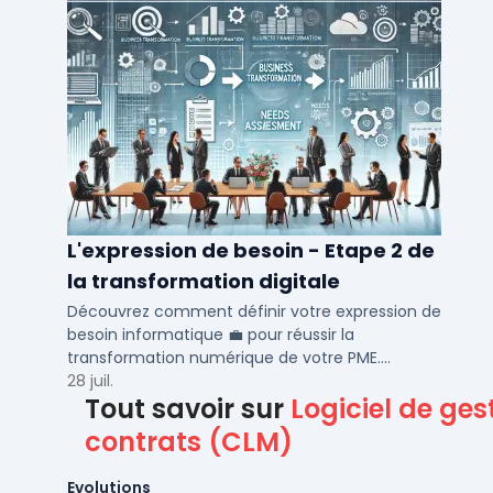
L'expression de besoin - Etape 2 de
la transformation digitale
Découvrez comment définir votre expression de
besoin informatique 💼 pour réussir la
transformation numérique de votre PME.
Optimisez vos processus métiers et RH avec nos
28 juil.
Tout savoir sur
Logiciel de ges
conseils.
contrats (CLM)
Evolutions