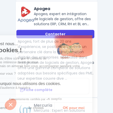
Apogea
Apogea, expert en intégration
de logiciels de gestion, offre des
solutions ERP, CRM, RH et BI, en
partenariat avec Sage, Cegid et
Contacter
Microsoft.
Apogea, fort de plus de 20 ans
d'expérience, se positionne comme un
partenaire clé dans la transformation
digitale des entreprises. Spécialisé dans
l'intégration de logiciels de gestion, Apogea
offre une gamme complète de solutions
adaptées aux besoins spécifiques des PME.
Leur expertise couvre dive ...
Fiche complète
Mercuria
Mercuria : Expert en solutions