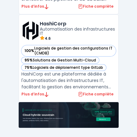
jusqu’au déploiement. En tant qu’outil
Plus d’infos
Fiche complète
DevOps, il centralise l’exécution des jobs, la
gestion des artefacts et le retour de tests
HashiCorp
afin de réduire les interventions manuelles
Automatisation des infrastructures
et fiabiliser l ...
IT
4.6
Logiciels de gestion des configurations IT
100%
— voir HashiCorp dans cette catégorie
(CMDB)
95%
Solutions de Gestion Multi-Cloud
— voir HashiCorp dans cette catégorie
75%
Logiciels de déploiement type GitLab
— voir HashiCorp dans cette catégorie
HashiCorp est une plateforme dédiée à
l'automatisation des infrastructures IT,
facilitant la gestion des environnements
multi-cloud et on-premise à grande
Plus d’infos
Fiche complète
échelle. Grâce à ses outils tels que
Terraform, Vault, Consul et Nomad,
HashiCorp propose une approche
infrastructure-as-code qui garantit la coh
...