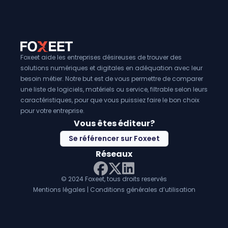
déploiement de logiciels
, les entreprises peuvent non s
accélérer le déploiement de leurs logiciels, mais aussi am
gestion et leur contrôle.
Foxeet aide les entreprises désireuses de trouver des
solutions numériques et digitales en adéquation avec leur
besoin métier. Notre but est de vous permettre de comparer
une liste de logiciels, matériels ou service, filtrable selon leurs
caractéristiques, pour que vous puissiez faire le bon choix
pour votre entreprise.
Vous êtes éditeur?
Se référencer sur Foxeet
Réseaux
© 2024 Foxeet, tous droits reservés
LinkedIn
Facebook
Twitter X
Mentions légales
|
Conditions générales d’utilisation