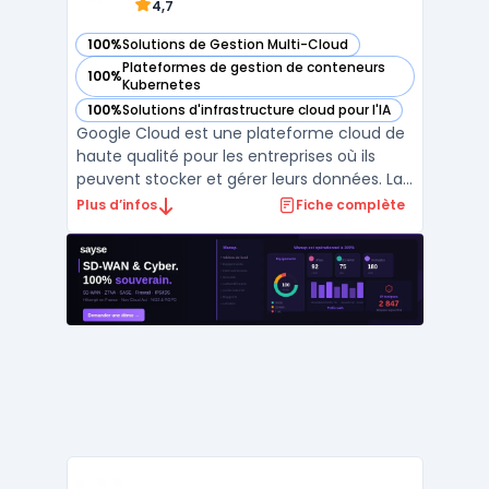
4,7
100%
Solutions de Gestion Multi-Cloud
— voir Google Cloud dans cette catégorie
Plateformes de gestion de conteneurs
100%
— voir Google Cloud dans cette catégorie
Kubernetes
100%
Solutions d'infrastructure cloud pour l'IA
— voir Google Cloud dans cette catégorie
Google Cloud est une plateforme cloud de
haute qualité pour les entreprises où ils
peuvent stocker et gérer leurs données. La
gestion multi-cloud permet aux clients
Plus d’infos
Fiche complète
d'utiliser plusieurs services cloud
simultanément. La plateforme est
proposée par Google et offre diverses
fonctionnalités, telles que ...