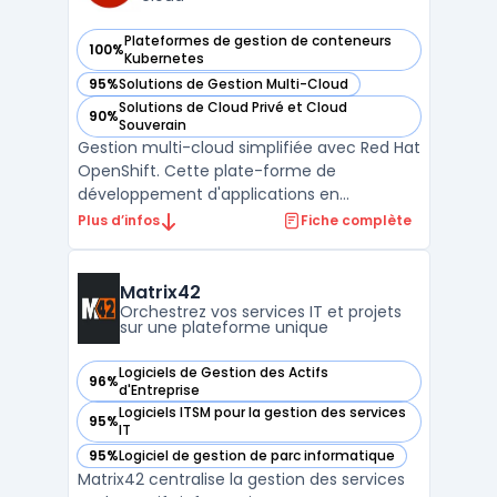
Plateformes de gestion de conteneurs
100%
— voir Red Hat OpenShift dans cette catégorie
Kubernetes
95%
Solutions de Gestion Multi-Cloud
— voir Red Hat OpenShift dans cette catégorie
Solutions de Cloud Privé et Cloud
90%
— voir Red Hat OpenShift dans cette catégorie
Souverain
Gestion multi-cloud simplifiée avec Red Hat
OpenShift. Cette plate-forme de
développement d'applications en
conteneurs basée sur Kubernetes offre une
Plus d’infos
Fiche complète
expérience de développement cohérente
pour la construction et le déploiement
d'applications dans différents
Matrix42
environnements de cloud. Avec Red Hat
Orchestrez vos services IT et projets
sur une plateforme unique
Open ...
Logiciels de Gestion des Actifs
96%
— voir Matrix42 dans cette catégorie
d'Entreprise
Logiciels ITSM pour la gestion des services
95%
— voir Matrix42 dans cette catégorie
IT
95%
Logiciel de gestion de parc informatique
— voir Matrix42 dans cette catégorie
Matrix42 centralise la gestion des services