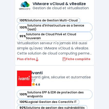
VMware vCloud & vRealize
Gestion de cloud et virtualisation
100%
Solutions de Gestion Multi-Cloud
— voir VMware vCloud & vRealize dans cette catégorie
Solutions d'Infrastructure as a Service
100%
— voir VMware vCloud & vRealize dans cette catégorie
(IaaS)
Solutions de Cloud Privé et Cloud
95%
— voir VMware vCloud & vRealize dans cette catégorie
Souverain
Virtualisation serveur n'a jamais été aussi
simple qu'avec VMware vCloud & vRealize.
Cette solution de cloud computing permet
aux entreprises de gérer leur infrastructure
Plus d’infos
Fiche complète
IT de manière flexible, sécurisée et
efficace. VMware vCloud offre une plate-
Ivanti
forme de cloud computing pour la gestion
Ivanti gère, sécurise et automatise
des ressour ...
l'IT
4.6
Solutions EPP & EDR de protection des
100%
— voir Ivanti dans cette catégorie
endpoints
100%
Logiciel Gestion des Correctifs IT
— voir Ivanti dans cette catégorie
90%
Solutions de gestion des vulnérabilités