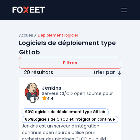
Ouver
Accueil
Déploiement logiciel
Logiciels de déploiement type
GitLab
Filtres
20 résultats
Trier par
Jenkins
Serveur CI/CD open source pour
4.4
90%
Logiciels de déploiement type GitLab
— voir Jenkins dans cette catégorie
85%
Logiciels de CI/CD et intégration continue
— voir Jenkins dans cette catégorie
Jenkins est un serveur d’intégration
continue open source utilisé pour
orchestrer des pipelines CI CD du build