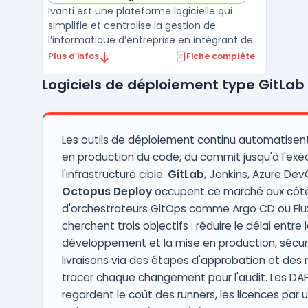
— voir Ivanti dans cette catégorie
Ivanti est une plateforme logicielle qui
simplifie et centralise la gestion de
l’informatique d’entreprise en intégrant des
outils pour la gestion des terminaux, la
Plus d’infos
Fiche complète
sécurité des points de terminaison et la
Logiciels de déploiement type GitLab
gestion des services IT. Conçue pour
répondre aux besoins des organisations
modernes, Ivanti a ...
Les outils de déploiement continu automatisent
en production du code, du commit jusqu'à l'exéc
l'infrastructure cible.
GitLab
, Jenkins, Azure De
Octopus Deploy
occupent ce marché aux côt
d'orchestrateurs GitOps comme Argo CD ou Flux.
cherchent trois objectifs : réduire le délai entre 
développement et la mise en production, sécuri
livraisons via des étapes d'approbation et des r
tracer chaque changement pour l'audit. Les DA
regardent le coût des runners, les licences par ut