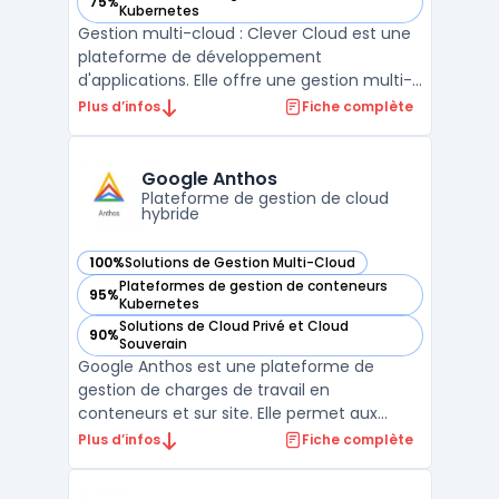
75%
— voir Clever Cloud dans cette catégorie
Kubernetes
Gestion multi-cloud : Clever Cloud est une
plateforme de développement
d'applications. Elle offre une gestion multi-
cloud automatique pour les infrastructures
Plus d’infos
Fiche complète
cloud telles que Amazon AWS, Google
Cloud ou encore Microsoft Azure. Avec
Clever Cloud, les développeurs peuvent
Google Anthos
facilement déployer leurs ap ...
Plateforme de gestion de cloud
hybride
100%
Solutions de Gestion Multi-Cloud
— voir Google Anthos dans cette catégorie
Plateformes de gestion de conteneurs
95%
— voir Google Anthos dans cette catégorie
Kubernetes
Solutions de Cloud Privé et Cloud
90%
— voir Google Anthos dans cette catégorie
Souverain
Google Anthos est une plateforme de
gestion de charges de travail en
conteneurs et sur site. Elle permet aux
organisations de gérer plus efficacement
Plus d’infos
Fiche complète
leurs applications et de les déployer où elles
le souhaitent, qu'il s'agisse d'une