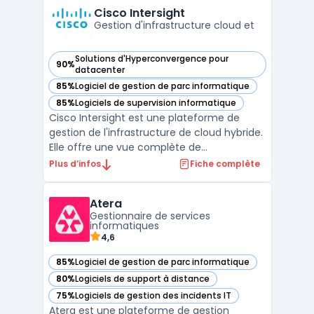
infrastructure publique, privée ou sur site. La
Cisco Intersight
solution Google Ant ...
Gestion d'infrastructure cloud et
Solutions d'Hyperconvergence pour
90%
— voir Cisco Intersight dans cette catégorie
datacenter
85%
Logiciel de gestion de parc informatique
— voir Cisco Intersight dans cette catégorie
85%
Logiciels de supervision informatique
— voir Cisco Intersight dans cette catégorie
Cisco Intersight est une plateforme de
gestion de l'infrastructure de cloud hybride.
Elle offre une vue complète de
l'infrastructure, permettant aux utilisateurs
Plus d’infos
Fiche complète
de surveiller, de provisionner et de gérer les
charges de travail à partir d'un point unique.
Atera
La plateforme offre également des
Gestionnaire de services
fonctionna ...
informatiques
4,6
85%
Logiciel de gestion de parc informatique
— voir Atera dans cette catégorie
80%
Logiciels de support à distance
— voir Atera dans cette catégorie
75%
Logiciels de gestion des incidents IT
— voir Atera dans cette catégorie
Atera est une plateforme de gestion