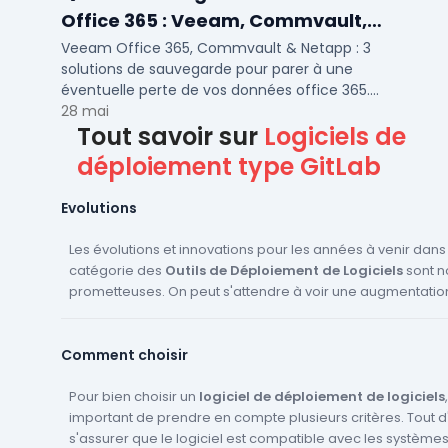
Office 365 : Veeam, Commvault,
Netapp
Veeam Office 365, Commvault & Netapp : 3
solutions de sauvegarde pour parer à une
éventuelle perte de vos données office 365.
Voici notre ...
28 mai
Tout savoir sur
Logiciels de
déploiement type GitLab
Evolutions
Les évolutions et innovations pour les années à venir dans
catégorie des
Outils de Déploiement de Logiciels
sont n
prometteuses. On peut s'attendre à voir une augmentatio
l'automatisation, avec des logiciels capables de gérer d
autonome le déploiement de nouvelles versions ou mises 
Comment choisir
plus, l'intégration de l'intelligence artificielle pourrait per
meilleure gestion des erreurs et des problèmes, en antici
problèmes potentiels avant qu'ils ne se produisent. Les out
Pour bien choisir un
logiciel de déploiement de logiciels
déploiement pourraient également devenir plus polyvale
important de prendre en compte plusieurs critères. Tout d'a
de gérer une plus grande variété de systèmes d'exploitati
s'assurer que le logiciel est compatible avec les système