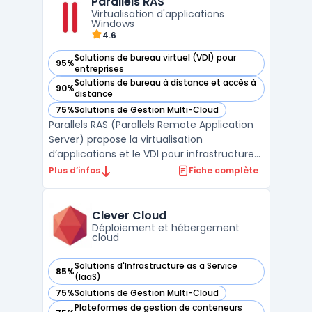
Parallels RAS
tout en s'assurant que les logiciels ...
Virtualisation d'applications
Windows
4.6
Solutions de bureau virtuel (VDI) pour
95%
— voir Parallels RAS dans cette catégorie
entreprises
Solutions de bureau à distance et accès à
90%
— voir Parallels RAS dans cette catégorie
distance
75%
Solutions de Gestion Multi-Cloud
— voir Parallels RAS dans cette catégorie
Parallels RAS (Parallels Remote Application
Server) propose la virtualisation
d’applications et le VDI pour infrastructures
RDS Windows Server et environnements
Plus d’infos
Fiche complète
hybrides. Pensé pour la gouvernance IT, il
centralise la publication d’applications
Windows, le bureau à distance et la gestion
Clever Cloud
des accès s ...
Déploiement et hébergement
cloud
Solutions d'Infrastructure as a Service
85%
— voir Clever Cloud dans cette catégorie
(IaaS)
75%
Solutions de Gestion Multi-Cloud
— voir Clever Cloud dans cette catégorie
Plateformes de gestion de conteneurs