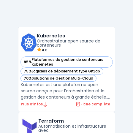
Kubernetes
Orchestrateur open source de
conteneurs
4.6
Plateformes de gestion de conteneurs
95%
— voir Kubernetes dans cette catégorie
Kubernetes
75%
Logiciels de déploiement type GitLab
— voir Kubernetes dans cette catégorie
70%
Solutions de Gestion Multi-Cloud
— voir Kubernetes dans cette catégorie
Kubernetes est une plateforme open
source conçue pour l’orchestration et la
gestion des conteneurs à grande échelle.
Elle permet de déployer, gérer, mettre à
Plus d’infos
Fiche complète
l’échelle et surveiller des applications
conteneurisées dans des environnements
Terraform
cloud ou sur des infrastructures on-
Automatisation et infrastructure
premise. Grâce à son archi ...
avec