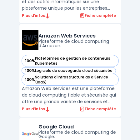
et des actifs informatiques sur une
plateforme unique pour les entreprises
européennes. Le logiciel cible les
Plus d’infos
Fiche complète
organisations qui souhaitent un contrôle
précis de leurs actifs IT dans un cadre de
digital sovereignty et de conformité stricte.
Amazon Web Services
Matrix42 traite ...
Plateforme de cloud computing
d'Amazon.
Plateformes de gestion de conteneurs
100%
— voir Amazon Web Services dans cette catégorie
Kubernetes
100%
Logiciels de sauvegarde cloud sécurisée
— voir Amazon Web Services dans cette catégorie
Solutions d'Infrastructure as a Service
100%
— voir Amazon Web Services dans cette catégorie
(IaaS)
Amazon Web Services est une plateforme
de cloud computing fiable et sécurisée qui
offre une grande variété de services et
d'outils pour aider les entreprises à gérer de
Plus d’infos
Fiche complète
manière efficace leur infrastructure
informatique. Avec Amazon Web Services,
Google Cloud
les clients peuvent accéder à une gestion
Plateforme de cloud computing de
multi-cloud, ...
Google.