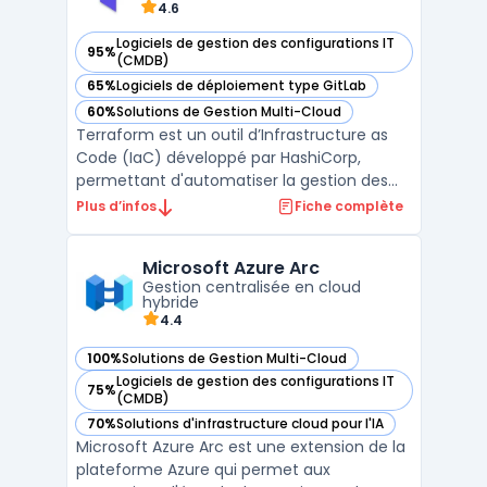
4.6
Logiciels de gestion des configurations IT
95%
— voir Terraform dans cette catégorie
(CMDB)
65%
Logiciels de déploiement type GitLab
— voir Terraform dans cette catégorie
60%
Solutions de Gestion Multi-Cloud
— voir Terraform dans cette catégorie
Terraform est un outil d’Infrastructure as
Code (IaC) développé par HashiCorp,
permettant d'automatiser la gestion des
infrastructures informatiques. Grâce à une
Plus d’infos
Fiche complète
approche déclarative, il facilite le
déploiement cloud, la gestion
Microsoft Azure Arc
infrastructure, et l'orchestration cloud à
Gestion centralisée en cloud
grande échelle.Compatible av ...
hybride
4.4
100%
Solutions de Gestion Multi-Cloud
— voir Microsoft Azure Arc dans cette catégorie
Logiciels de gestion des configurations IT
75%
— voir Microsoft Azure Arc dans cette catégorie
(CMDB)
70%
Solutions d'infrastructure cloud pour l'IA
— voir Microsoft Azure Arc dans cette catégorie
Microsoft Azure Arc est une extension de la
plateforme Azure qui permet aux