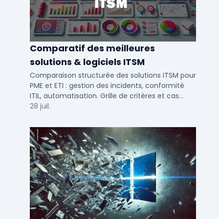
Comparatif des meilleures
solutions & logiciels ITSM
Comparaison structurée des solutions ITSM pour
PME et ETI : gestion des incidents, conformité
ITIL, automatisation. Grille de critères et cas
d'usage par taille d'entreprise.
28 juil.