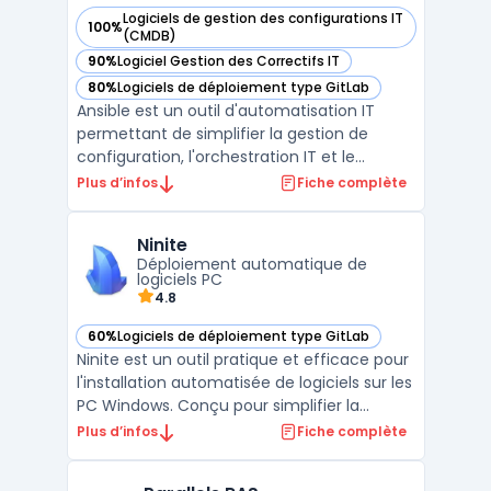
Logiciels de gestion des configurations IT
100%
— voir Ansible dans cette catégorie
(CMDB)
90%
Logiciel Gestion des Correctifs IT
— voir Ansible dans cette catégorie
80%
Logiciels de déploiement type GitLab
— voir Ansible dans cette catégorie
Ansible est un outil d'automatisation IT
permettant de simplifier la gestion de
configuration, l'orchestration IT et le
déploiement automatisé des
Plus d’infos
Fiche complète
infrastructures. En adoptant une approche
Infrastructure as Code, Ansible permet aux
Ninite
équipes DevOps d'automatiser les tâches
Déploiement automatique de
répétitives et de gérer effi ...
logiciels PC
4.8
60%
Logiciels de déploiement type GitLab
— voir Ninite dans cette catégorie
Ninite est un outil pratique et efficace pour
l'installation automatisée de logiciels sur les
PC Windows. Conçu pour simplifier la
gestion des applications, Ninite permet aux
Plus d’infos
Fiche complète
utilisateurs d'installer rapidement et en un
seul clic plusieurs programmes essentiels,