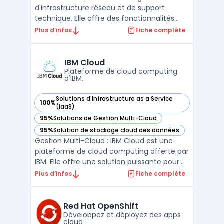
d'infrastructure réseau et de support
technique. Elle offre des fonctionnalités
telles que le monitoring, la gestion à
Plus d’infos
Fiche complète
distance, la planification des tâches et le
reporting. Avec Atera, les équipes
informatiques peuvent surveiller leur
IBM Cloud
environnement, recevoir des ...
Plateforme de cloud computing
d'IBM.
Solutions d'Infrastructure as a Service
100%
— voir IBM Cloud dans cette catégorie
(IaaS)
95%
Solutions de Gestion Multi-Cloud
— voir IBM Cloud dans cette catégorie
95%
Solution de stockage cloud des données
— voir IBM Cloud dans cette catégorie
Gestion Multi-Cloud : IBM Cloud est une
plateforme de cloud computing offerte par
IBM. Elle offre une solution puissante pour
les entreprises qui souhaitent migrer leurs
Plus d’infos
Fiche complète
applications existantes dans le cloud. IBM
Cloud prend en charge la gestion multi-
cloud, ce qui signifie qu'elle permet aux
Red Hat OpenShift
entrep ...
Développez et déployez des apps
cloud