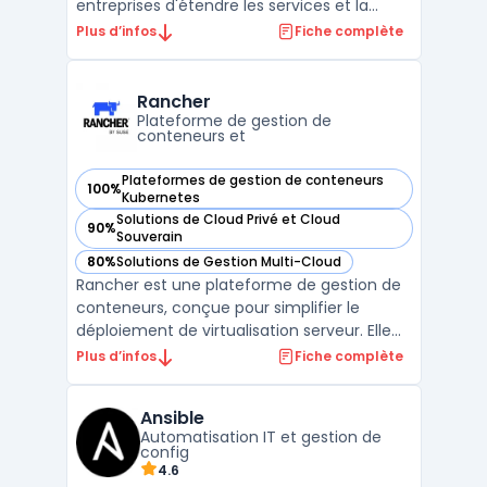
entreprises d'étendre les services et la
gouvernance d’Azure à des
Plus d’infos
Fiche complète
environnements multicloud et
infrastructure hybride. En centralisant la
gestion des ressources, Azure Arc simplifie
Rancher
l’administration des serveurs, bases de d ...
Plateforme de gestion de
conteneurs et
Plateformes de gestion de conteneurs
100%
— voir Rancher dans cette catégorie
Kubernetes
Solutions de Cloud Privé et Cloud
90%
— voir Rancher dans cette catégorie
Souverain
80%
Solutions de Gestion Multi-Cloud
— voir Rancher dans cette catégorie
Rancher est une plateforme de gestion de
conteneurs, conçue pour simplifier le
déploiement de virtualisation serveur. Elle
offre des capacités de gestion multi-cloud,
Plus d’infos
Fiche complète
une interface utilisateur intuitive et une
grande flexibilité grâce à la prise en charge
Ansible
de Docker et de Kubernetes. Rancher est
Automatisation IT et gestion de
égal ...
config
4.6