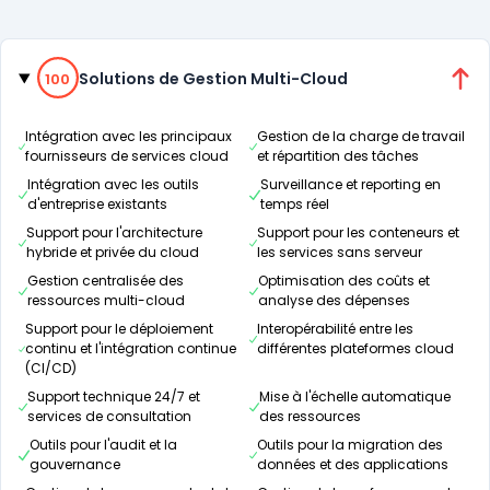
Catégories
100% de compatibilité
Solutions de Gestion Multi-Cloud
100
Intégration avec les principaux
Gestion de la charge de travail
fournisseurs de services cloud
et répartition des tâches
Intégration avec les outils
Surveillance et reporting en
d'entreprise existants
temps réel
Support pour l'architecture
Support pour les conteneurs et
hybride et privée du cloud
les services sans serveur
Gestion centralisée des
Optimisation des coûts et
ressources multi-cloud
analyse des dépenses
Support pour le déploiement
Interopérabilité entre les
continu et l'intégration continue
différentes plateformes cloud
(CI/CD)
Support technique 24/7 et
Mise à l'échelle automatique
services de consultation
des ressources
Outils pour l'audit et la
Outils pour la migration des
gouvernance
données et des applications