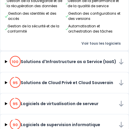
Gestion de la sauvegarde et de
Gestion de la performance et
la récupération des données
de la qualité de service
Gestion des identités et des
Gestion des configurations et
accès
des versions
Gestion de la sécurité et de la
Automatisation et
conformité
orchestration des tâches
Voir tous les logiciels
100% de compatibilité
Solutions d'Infrastructure as a Service (IaaS)
100
95% de compatibilité
Solutions de Cloud Privé et Cloud Souverain
95
95% de compatibilité
Logiciels de virtualisation de serveur
95
90% de compatibilité
Logiciels de supervision informatique
90