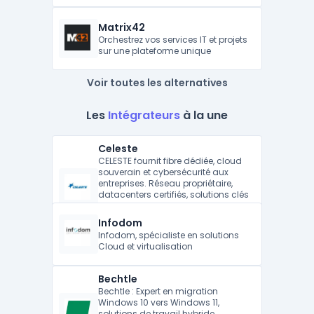
Matrix42
Orchestrez vos services IT et projets
sur une plateforme unique
Voir toutes les alternatives
Les
Intégrateurs
à la une
Celeste
CELESTE fournit fibre dédiée, cloud
souverain et cybersécurité aux
entreprises. Réseau propriétaire,
datacenters certifiés, solutions clés
en main. Un prestataire B2B de
confiance pour une digitalisation
Infodom
sécurisée.
Infodom, spécialiste en solutions
Cloud et virtualisation
Bechtle
Bechtle : Expert en migration
Windows 10 vers Windows 11,
solutions de travail hybride,