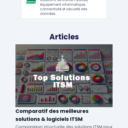
équipement informatique,
connectivité et sécurité des
Voir tous les intégrateurs
données.
Articles
Comparatif des meilleures
solutions & logiciels ITSM
Comparaison structurée des solutions ITSM pour