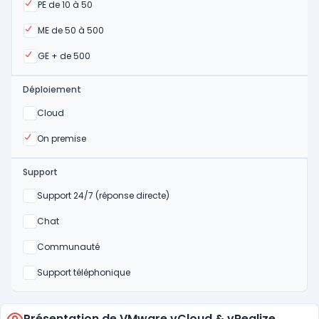
Oui
PE de 10 à 50
Oui
ME de 50 à 500
Oui
GE + de 500
Déploiement
Oui
Cloud
Oui
On premise
Support
Non
Support 24/7 (réponse directe)
Non
Chat
Non
Communauté
Non
Support téléphonique
Présentation de VMware vCloud & vRealize