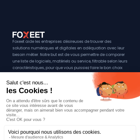
Foxeet aide les entreprises désireuses de trouver des
solutions numériques et digitales en adéquation avec leur
besoin métier. Notre but est de vous permettre de comparer
une liste de logiciels, matériels ou service, filtrable selon leurs
caractéristiques, pour que vous puissiez faire le bon choix
pour votre entreprise.
Vous êtes éditeur?
Se référencer sur Foxeet
Réseaux
© 2024 Foxeet, tous droits reservés
LinkedIn
Facebook
Twitter X
Mentions légales
|
Conditions générales d’utilisation