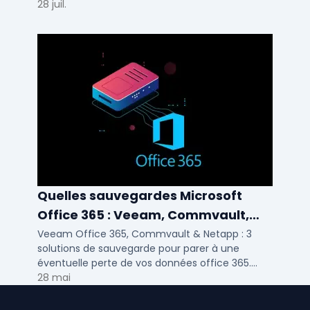
pour TPE, PME et ETI.
28 juil.
Quelles sauvegardes Microsoft
Office 365 : Veeam, Commvault,
Netapp
Veeam Office 365, Commvault & Netapp : 3
solutions de sauvegarde pour parer à une
éventuelle perte de vos données office 365.
Voici notre ...
28 mai