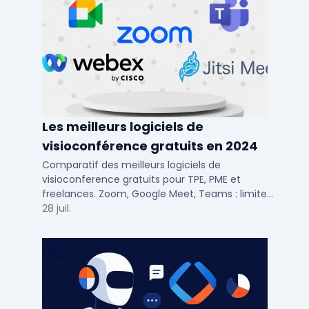
Les meilleurs logiciels de
visioconférence gratuits en 2024
Comparatif des meilleurs logiciels de
visioconference gratuits pour TPE, PME et
freelances. Zoom, Google Meet, Teams : limites,
participants, fonctions cles pour bien choisir.
28 juil.