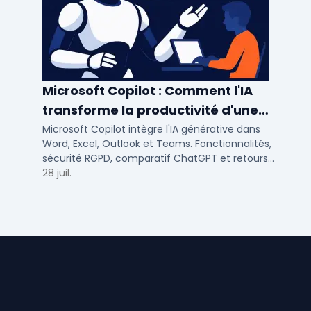
Microsoft Copilot : Comment l'IA
transforme la productivité d'une
PME/ETI ?
Microsoft Copilot intègre l'IA générative dans
Word, Excel, Outlook et Teams. Fonctionnalités,
sécurité RGPD, comparatif ChatGPT et retours
concrets pour PME et ETI françaises.
28 juil.