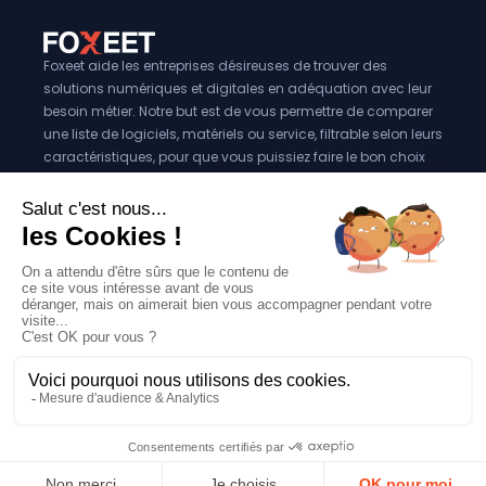
Foxeet aide les entreprises désireuses de trouver des
solutions numériques et digitales en adéquation avec leur
besoin métier. Notre but est de vous permettre de comparer
une liste de logiciels, matériels ou service, filtrable selon leurs
caractéristiques, pour que vous puissiez faire le bon choix
pour votre entreprise.
Vous êtes éditeur?
Se référencer sur Foxeet
Réseaux
© 2024 Foxeet, tous droits reservés
LinkedIn
Facebook
Twitter X
Mentions légales
|
Conditions générales d’utilisation