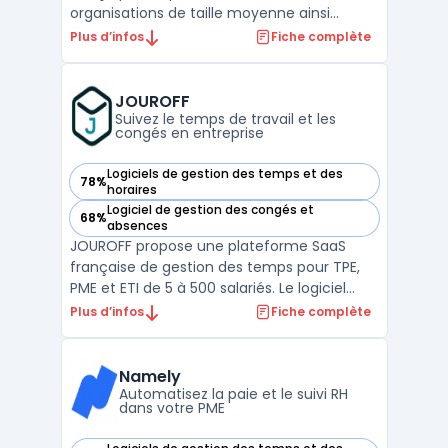
organisations de taille moyenne ainsi
qu’aux entreprises soumises à de hauts
Plus d’infos
Fiche complète
volumes de recrutement et à une
organisation complexe. Il cible les équipes
RH confrontées à des environnements
JOUROFF
multinationaux, à la gestion ...
Suivez le temps de travail et les
congés en entreprise
Logiciels de gestion des temps et des
78%
— voir JOUROFF dans cette catégorie
horaires
Logiciel de gestion des congés et
68%
— voir JOUROFF dans cette catégorie
absences
JOUROFF propose une plateforme SaaS
française de gestion des temps pour TPE,
PME et ETI de 5 à 500 salariés. Le logiciel
cible la centralisation et la fiabilité du suivi
Plus d’infos
Fiche complète
RH pour les équipes souhaitant suivre le
temps de travail, les congés, les absences
et les projets. Dans un contexte multi-sites
Namely
o ...
Automatisez la paie et le suivi RH
dans votre PME