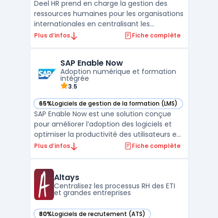
Deel HR prend en charge la gestion des
ressources humaines pour les organisations
internationales en centralisant les
processus sur une plateforme unique. Les
Plus d’infos
Fiche complète
entreprises qui pilotent des équipes
réparties sur plusieurs pays rencontrent des
SAP Enable Now
défis liés à la conformité, à la diversité
Adoption numérique et formation
réglementaire et ...
intégrée
3.5
65%
Logiciels de gestion de la formation (LMS)
— voir SAP Enable Now dans cette catégorie
SAP Enable Now est une solution conçue
pour améliorer l’adoption des logiciels et
optimiser la productivité des utilisateurs en
entreprise. Cette plateforme propose des
Plus d’infos
Fiche complète
outils d’adoption numérique qui fournissent
une assistance contextuelle directement
intégrée aux applications. Les employés
Altays
peuvent ...
Centralisez les processus RH des ETI
et grandes entreprises
80%
Logiciels de recrutement (ATS)
— voir Altays dans cette catégorie