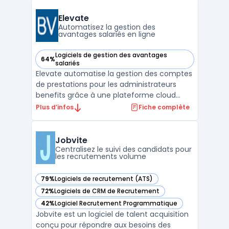
traitement des tâches administratives. Les
équipes RH, les recruteurs et les managers
Elevate
font face à la dis ...
Automatisez la gestion des
avantages salariés en ligne
Logiciels de gestion des avantages
64%
— voir Elevate dans cette catégorie
salariés
Elevate automatise la gestion des comptes
de prestations pour les administrateurs
benefits grâce à une plateforme cloud
axée sur l’administration des avantages. Ce
Plus d’infos
Fiche complète
logiciel s’adresse aux équipes qui gèrent au
quotidien des programmes complexes tels
que HSAs, FSAs, HRAs, DCAPs, comptes de
Jobvite
transport e ...
Centralisez le suivi des candidats pour
les recrutements volume
79%
Logiciels de recrutement (ATS)
— voir Jobvite dans cette catégorie
72%
Logiciels de CRM de Recrutement
— voir Jobvite dans cette catégorie
42%
Logiciel Recrutement Programmatique
— voir Jobvite dans cette catégorie
Jobvite est un logiciel de talent acquisition
conçu pour répondre aux besoins des