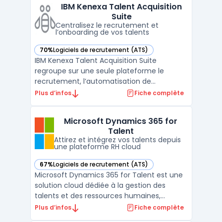
IBM Kenexa Talent Acquisition
candidatures, gèrent différents canaux
Suite
d’échanges et antic ...
Centralisez le recrutement et
l’onboarding de vos talents
70%
Logiciels de recrutement (ATS)
— voir IBM Kenexa Talent Acquisition Suite dans cette catég
IBM Kenexa Talent Acquisition Suite
regroupe sur une seule plateforme le
recrutement, l’automatisation de
l’onboarding, l’évaluation des candidats et
Plus d’infos
Fiche complète
la collaboration. Les organisations
centralisent ainsi l’acquisition de talents. Les
Microsoft Dynamics 365 for
équipes RH font face à la gestion de
Talent
volumes importants de candid ...
Attirez et intégrez vos talents depuis
une plateforme RH cloud
67%
Logiciels de recrutement (ATS)
— voir Microsoft Dynamics 365 for Talent dans cette catégo
Microsoft Dynamics 365 for Talent est une
solution cloud dédiée à la gestion des
talents et des ressources humaines,
conçue pour automatiser le recrutement,
Plus d’infos
Fiche complète
l’intégration des collaborateurs et le