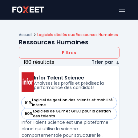
Ouver
Accueil
Logiciels dédiés aux Ressources Humaines
Ressources Humaines
Filtres
180 résultats
Trier par
Infor Talent Science
Analysez les profils et prédisez la
performance des candidats
Logiciel de gestion des talents et mobilité
51%
— voir Infor Talent Science dans cette catégorie
interne
Logiciels de GEPP et GPEC pour la gestion
50%
— voir Infor Talent Science dans cette catégorie
des talents
Infor Talent Science est une plateforme
cloud qui utilise la science
comportementale pour structurer le