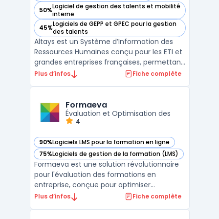
Logiciel de gestion des talents et mobilité
50%
— voir Altays dans cette catégorie
interne
Logiciels de GEPP et GPEC pour la gestion
45%
— voir Altays dans cette catégorie
des talents
Altays est un Système d’Information des
Ressources Humaines conçu pour les ETI et
grandes entreprises françaises, permettant
une gestion centralisée et structurée des
Plus d’infos
Fiche complète
processus RH. Les directions RH doivent
aujourd’hui piloter des volumes importants
de candidatures, d'entretiens, de révisions
Formaeva
salari ...
Évaluation et Optimisation des
4
90%
Logiciels LMS pour la formation en ligne
— voir Formaeva dans cette catégorie
75%
Logiciels de gestion de la formation (LMS)
— voir Formaeva dans cette catégorie
Formaeva est une solution révolutionnaire
pour l'évaluation des formations en
entreprise, conçue pour optimiser
l'efficacité et la pertinence des
Plus d’infos
Fiche complète
programmes de formation. Basé sur la
méthodologie de Kirkpatrick, reconnue