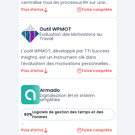
centralise tous les processus RH sur une
plateforme cloud. Son modèle de données
Plus d’infos
Fiche complète
unique et ses workflows configurables
traitent la fiabilité et la cohérence des
informations RH, que ce soit dans les PME
Outil WPMOT
ou dans les gr ...
Évaluation des Motivations au
Travail
L'outil WPMOT, développé par TTI Success
Insights, est un instrument clé dans
l'évaluation des motivations personnelles
en milieu de travail. Conçu pour révéler ce
Plus d’infos
Fiche complète
qui motive un individu, WPMOT explore les
valeurs profondes et les moteurs de
comportement dans un contexte
Armado
professionnel. Utilisé effic ...
Digitalisation RH et intérim
simplifiée
Logiciels de gestion des temps et des
60%
— voir Armado dans cette catégorie
horaires
...
Plus d’infos
Fiche complète