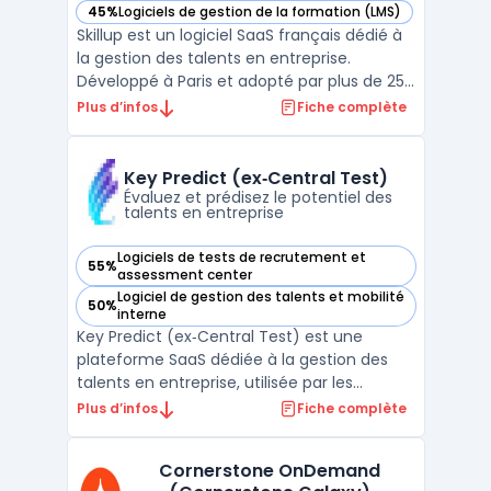
45%
Logiciels de gestion de la formation (LMS)
— voir Skillup dans cette catégorie
Skillup est un logiciel SaaS français dédié à
la gestion des talents en entreprise.
Développé à Paris et adopté par plus de 250
équipes RH, il cible les organisations qui
Plus d’infos
Fiche complète
souhaitent digitaliser leurs processus RH et
rationaliser les flux administratifs. Skillup
prend en charge la gestion RH en centr ...
Key Predict (ex‑Central Test)
Évaluez et prédisez le potentiel des
talents en entreprise
Logiciels de tests de recrutement et
55%
— voir Key Predict (ex‑Central Test) dans cette catégorie
assessment center
Logiciel de gestion des talents et mobilité
50%
— voir Key Predict (ex‑Central Test) dans cette catégorie
interne
Key Predict (ex‑Central Test) est une
plateforme SaaS dédiée à la gestion des
talents en entreprise, utilisée par les
professionnels des ressources humaines et
Plus d’infos
Fiche complète
les managers dans le cadre de
recrutements et de plans de
Cornerstone OnDemand
développement. Grâce à l’association d’un