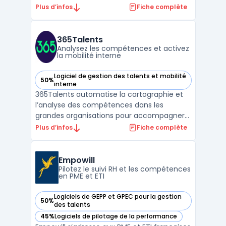
France. Adapté aux exigences des
Plus d’infos
Fiche complète
organisations cherchant à simplifier la
gestion des échanges tout en maîtrisant la
confidentialité des données, il s’adresse aux
365Talents
stru ...
Analysez les compétences et activez
la mobilité interne
Logiciel de gestion des talents et mobilité
50%
— voir 365Talents dans cette catégorie
interne
365Talents automatise la cartographie et
l’analyse des compétences dans les
grandes organisations pour accompagner
les équipes RH dans la gestion des talents
Plus d’infos
Fiche complète
et la skills intelligence. Certaines entreprises
recourent à des méthodes manuelles ou
des systèmes variés pour recenser les
Empowill
compétences des c ...
Pilotez le suivi RH et les compétences
en PME et ETI
Logiciels de GEPP et GPEC pour la gestion
50%
— voir Empowill dans cette catégorie
des talents
45%
Logiciels de pilotage de la performance
— voir Empowill dans cette catégorie