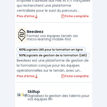
Empowill s’adresse aux PME et ETI françaises
qui recherchent une plateforme
centralisée pour le suivi du parcours
collaborateur et l’automatisation de leurs
Plus d’infos
Fiche complète
process RH. La gestion des entretiens
professionnels, la revue des compétences
métiers, la planification de la formation
Beedeez
professionnelle et le ...
Formez vos équipes terrain via
micro‑learning mobile‑first
60%
Logiciels LMS pour la formation en ligne
— voir Beedeez dans cette catégorie
50%
Logiciels de gestion de la formation (LMS)
— voir Beedeez dans cette catégorie
Beedeez est une plateforme de gestion de
la formation conçue pour les équipes
opérationnelles sur le terrain, avec un
modèle mobile-first et une utilisation
Plus d’infos
Fiche complète
possible hors connexion. Ce logiciel
s’adresse aux organisations multisites et
aux métiers de terrain où l’accès à une
Skillup
formation classique est ...
Digitalisez la gestion des talents pour
vos équipes RH