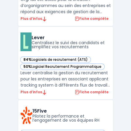
d’organigrammes au sein des entreprises et
répond aux exigences de gestion de la
structure organisationnelle, dans tous les
Plus d’infos
Fiche complète
contextes où la visualisation hiérarchique et
l’analyse des équipes sont nécessaires. La
solution prend en charge les besoins des
Lever
professio ...
Centralisez le suivi des candidats et
simplifiez vos recrutements
84%
Logiciels de recrutement (ATS)
— voir Lever dans cette catégorie
50%
Logiciel Recrutement Programmatique
— voir Lever dans cette catégorie
Lever centralise la gestion du recrutement
pour les entreprises en associant applicant
tracking system à différents flux de travail
RH sur une plateforme. Les équipes
Plus d’infos
Fiche complète
chargées de l’acquisition de talents en PME
ou en grandes organisations utilisent cet
outil pour organiser et automatiser les
15Five
étapes ...
Pilotez la performance et
l’engagement de vos équipes RH