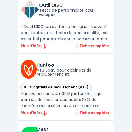
application web ou mobile. Les managers
Outil DISC
RH et directeurs ...
Tests de personnalité pour
équipes
L'Outil DISC, un système en ligne innovant
pour réaliser des tests de personnalité, est
essentiel pour améliorer la communication
et la gestion d'équipe dans le milieu
Plus d’infos
Fiche complète
professionnel. Cet outil analyse les
comportements individuels, offrant une
compréhension approfondie des différents
Huntool
styles de commu ...
ATS SaaS pour cabinets de
recrutement et
45%
Logiciels de recrutement (ATS)
— voir Huntool dans cette catégorie
Huntool est un outil SEO performant qui
permet de réaliser des audits SEO de
manière exhaustive. Avec une prise en
main facile, Huntool est adapté à tous les
Plus d’infos
Fiche complète
niveaux, que vous soyez débutant ou
expert en SEO. Le logiciel permet d'analyser
Zest
rapidement votre site web et vous donne