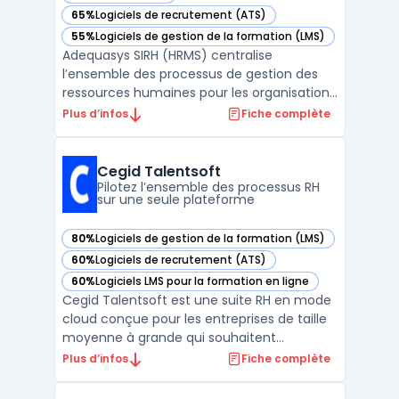
65%
Logiciels de recrutement (ATS)
— voir Adequasys SIRH (HRMS) dans cette catégorie
55%
Logiciels de gestion de la formation (LMS)
— voir Adequasys SIRH (HRMS) dans cette catégorie
Adequasys SIRH (HRMS) centralise
l’ensemble des processus de gestion des
ressources humaines pour les organisations
de 100 à 10 000 employés, intégrant
Plus d’infos
Fiche complète
l’administration du personnel, la
planification RH et la gestion des talents. Ce
logiciel modulaire est conçu pour faciliter la
Cegid Talentsoft
gestion des informat ...
Pilotez l’ensemble des processus RH
sur une seule plateforme
80%
Logiciels de gestion de la formation (LMS)
— voir Cegid Talentsoft dans cette catégorie
60%
Logiciels de recrutement (ATS)
— voir Cegid Talentsoft dans cette catégorie
60%
Logiciels LMS pour la formation en ligne
— voir Cegid Talentsoft dans cette catégorie
Cegid Talentsoft est une suite RH en mode
cloud conçue pour les entreprises de taille
moyenne à grande qui souhaitent
centraliser la gestion des ressources
Plus d’infos
Fiche complète
humaines sur une plateforme unique. La
solution permet l’administration des