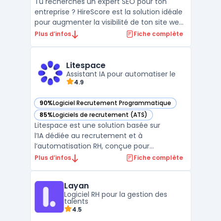
Tu recherches un expert SEO pour ton
entreprise ? HireScore est la solution idéale
pour augmenter la visibilité de ton site web
sur les moteurs de recherche. Nous
Plus d’infos
Fiche complète
proposons des services personnalisés pour
optimiser ton référencement naturel et
booster ton trafic organique. Notre équipe
Litespace
d'experts uti ...
Assistant IA pour automatiser le
4.9
90%
Logiciel Recrutement Programmatique
— voir Litespace dans cette catégorie
85%
Logiciels de recrutement (ATS)
— voir Litespace dans cette catégorie
Litespace est une solution basée sur
l’IA dédiée au recrutement et à
l’automatisation RH, conçue pour
accompagner les professionnels à chaque
Plus d’infos
Fiche complète
étape du processus d’embauche. Grâce à
ses fonctionnalités d’assistant
Layan
recrutement, Litespace accélère la gestion
Logiciel RH pour la gestion des
et la sélection des candidats ...
talents
4.5