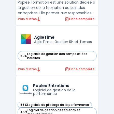
Poplee Formation est une solution dédiée à
la gestion de la formation au sein des
entreprises. Elle permet aux responsables
RH et aux formateurs de planifier, suivre et
Plus d’infos
Fiche complète
évaluer les formations proposées aux
collaborateurs. Grâce à ses outils intégrés,
le logiciel facilite la gestion des sessions de
AgileTime
f ...
AgileTime : Gestion RH et Temps
Logiciels de gestion des temps et des
60%
— voir AgileTime dans cette catégorie
horaires
...
Plus d’infos
Fiche complète
Poplee Entretiens
Logiciel de gestion de la
performance
65%
Logiciels de pilotage de la performance
— voir Poplee Entretiens dans cette catégorie
Logiciel de gestion des talents et
45%
— voir Poplee Entretiens dans cette catégorie