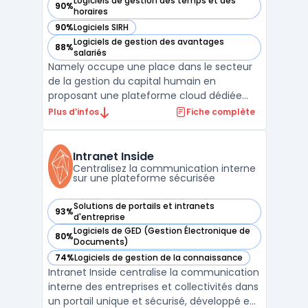
Logiciels de gestion des temps et des
90%
— voir Namely dans cette catégorie
horaires
90%
Logiciels SIRH
— voir Namely dans cette catégorie
Logiciels de gestion des avantages
88%
— voir Namely dans cette catégorie
salariés
Namely occupe une place dans le secteur
de la gestion du capital humain en
proposant une plateforme cloud dédiée
aux PME. Ce logiciel centralise les
Plus d’infos
Fiche complète
opérations HCM et automatise la gestion
des processus liés aux ressources
humaines. L’interface permet également
Intranet Inside
d’encadrer la paie, le suivi du temps ...
Centralisez la communication interne
sur une plateforme sécurisée
Solutions de portails et intranets
93%
— voir Intranet Inside dans cette catégorie
d'entreprise
Logiciels de GED (Gestion Électronique de
80%
— voir Intranet Inside dans cette catégorie
Documents)
74%
Logiciels de gestion de la connaissance
— voir Intranet Inside dans cette catégorie
Intranet Inside centralise la communication
interne des entreprises et collectivités dans
un portail unique et sécurisé, développé en