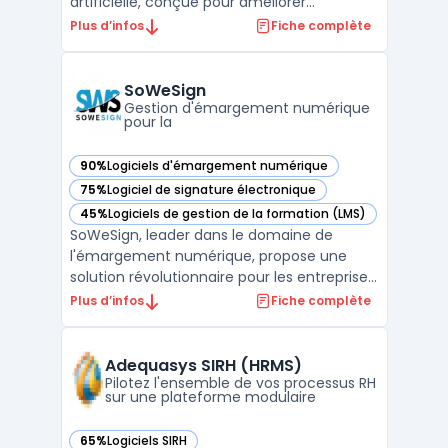
artificielle, conçue pour améliorer
l’efficacité des processus RH. Elle centralise
Plus d’infos
Fiche complète
les candidatures, automatise les tâches
administratives, et analyse les profils avec
précision. Grâce à son approche innovante,
SoWeSign
Evolvico aide les ent ...
Gestion d'émargement numérique
pour la
90%
Logiciels d'émargement numérique
— voir SoWeSign dans cette catégorie
75%
Logiciel de signature électronique
— voir SoWeSign dans cette catégorie
45%
Logiciels de gestion de la formation (LMS)
— voir SoWeSign dans cette catégorie
SoWeSign, leader dans le domaine de
l'émargement numérique, propose une
solution révolutionnaire pour les entreprises
et les organismes de formation. Cette
Plus d’infos
Fiche complète
plateforme innovante est conçue pour
transformer la gestion de l'assiduité, en
offrant une digitalisation complète des
Adequasys SIRH (HRMS)
processus d'émargement. E ...
Pilotez l'ensemble de vos processus RH
sur une plateforme modulaire
65%
Logiciels SIRH
— voir Adequasys SIRH (HRMS) dans cette catégorie