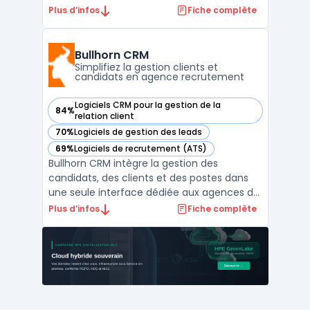
recrutement et la gestion des ressources
Plus d’infos
Fiche complète
humaines. Cet outil accompagne les
entreprises dans la sélection, le
développement et la mobilité interne des
Bullhorn CRM
collaborateurs à l’aide de données
Simplifiez la gestion clients et
candidats en agence recrutement
prédictive ...
Logiciels CRM pour la gestion de la
84%
— voir Bullhorn CRM dans cette catégorie
relation client
70%
Logiciels de gestion des leads
— voir Bullhorn CRM dans cette catégorie
69%
Logiciels de recrutement (ATS)
— voir Bullhorn CRM dans cette catégorie
Bullhorn CRM intègre la gestion des
candidats, des clients et des postes dans
une seule interface dédiée aux agences de
recrutement et d’intérim. L’outil prend en
Plus d’infos
Fiche complète
charge toutes les étapes du recrutement,
de l’identification de profils à la mise en
poste, en associant l’applicant tracking et la
gesti ...