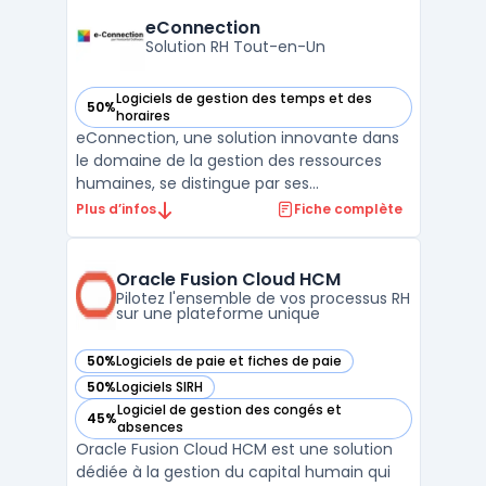
mondialement, Formaeva permet une
eConnection
analyse détaillée et une amélioration
Solution RH Tout-en-Un
continu ...
Logiciels de gestion des temps et des
50%
— voir eConnection dans cette catégorie
horaires
eConnection, une solution innovante dans
le domaine de la gestion des ressources
humaines, se distingue par ses
fonctionnalités avancées et son approche
Plus d’infos
Fiche complète
intégrée. Ce logiciel offre des outils de
planification des horaires, permettant aux
entreprises de gérer efficacement le
Oracle Fusion Cloud HCM
temps de travail de leurs ...
Pilotez l'ensemble de vos processus RH
sur une plateforme unique
50%
Logiciels de paie et fiches de paie
— voir Oracle Fusion Cloud HCM dans cette catégorie
50%
Logiciels SIRH
— voir Oracle Fusion Cloud HCM dans cette catégorie
Logiciel de gestion des congés et
45%
— voir Oracle Fusion Cloud HCM dans cette catégorie
absences
Oracle Fusion Cloud HCM est une solution
dédiée à la gestion du capital humain qui