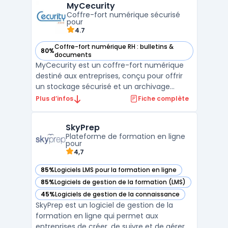
MyCecurity
données collaborateurs et l’automatisation
Coffre-fort numérique sécurisé
des processus d’administr ...
pour
4.7
Coffre-fort numérique RH : bulletins &
80%
— voir MyCecurity dans cette catégorie
documents
MyCecurity est un coffre-fort numérique
destiné aux entreprises, conçu pour offrir
un stockage sécurisé et un archivage
électronique de documents sensibles.
Plus d’infos
Fiche complète
Grâce à MyCecurity, les entreprises
peuvent protéger leurs données critiques,
SkyPrep
assurer leur confidentialité, et garantir un
Plateforme de formation en ligne
accès sécurisé aux i ...
pour
4,7
85%
Logiciels LMS pour la formation en ligne
— voir SkyPrep dans cette catégorie
85%
Logiciels de gestion de la formation (LMS)
— voir SkyPrep dans cette catégorie
45%
Logiciels de gestion de la connaissance
— voir SkyPrep dans cette catégorie
SkyPrep est un logiciel de gestion de la
formation en ligne qui permet aux
entreprises de créer, de suivre et de gérer