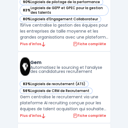
90%
Logiciels de pilotage de la performance
— voir 15Five dans cette catégorie
Logiciels de GEPP et GPEC pour la gestion
83%
— voir 15Five dans cette catégorie
des talents
80%
Logiciels d'Engagement Collaborateur
— voir 15Five dans cette catégorie
15Five centralise la gestion des équipes pour
les entreprises de taille moyenne et les
grandes organisations avec une plateforme
orientée performance management. Ce
Plus d’infos
Fiche complète
logiciel traite les enjeux fréquents du
pilotage RH en unifiant les revues de
performance, les enquêtes d’engagement
Gem
et la gestion de l ...
Automatisez le sourcing et l’analyse
des candidatures recrutement
83%
Logiciels de recrutement (ATS)
— voir Gem dans cette catégorie
56%
Logiciels de CRM de Recrutement
— voir Gem dans cette catégorie
Gem centralise le recrutement via une
plateforme AI recruiting conçue pour les
équipes de talent acquisition qui souhaitent
réduire le nombre d’outils utilisés et
Plus d’infos
Fiche complète
automatiser les processus métier. Les
recruteurs traitent d’importants flux de