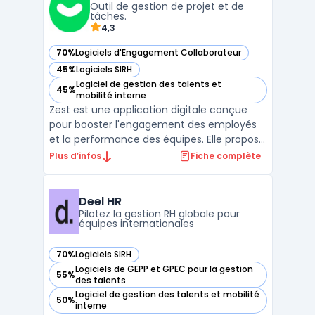
Outil de gestion de projet et de
des données précieuse ...
tâches.
4,3
70%
Logiciels d'Engagement Collaborateur
— voir Zest dans cette catégorie
45%
Logiciels SIRH
— voir Zest dans cette catégorie
Logiciel de gestion des talents et
45%
— voir Zest dans cette catégorie
mobilité interne
Zest est une application digitale conçue
pour booster l'engagement des employés
et la performance des équipes. Elle propose
des outils pour l'écoute, le partage, la
Plus d’infos
Fiche complète
gestion des objectifs et le pilotage de
l'engagement en temps réel. Adaptée à
toutes tailles d'entreprises, Zest est
Deel HR
disponible en plus ...
Pilotez la gestion RH globale pour
équipes internationales
70%
Logiciels SIRH
— voir Deel HR dans cette catégorie
Logiciels de GEPP et GPEC pour la gestion
55%
— voir Deel HR dans cette catégorie
des talents
Logiciel de gestion des talents et mobilité
50%
— voir Deel HR dans cette catégorie
interne