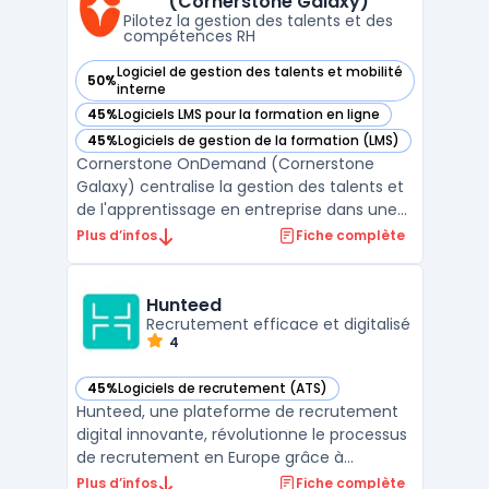
(Cornerstone Galaxy)
modèle prédictif personnalisable fondé s ...
Pilotez la gestion des talents et des
compétences RH
Logiciel de gestion des talents et mobilité
50%
— voir Cornerstone OnDemand (Cornerstone Galaxy) dans 
interne
45%
Logiciels LMS pour la formation en ligne
— voir Cornerstone OnDemand (Cornerstone Galaxy) dans 
45%
Logiciels de gestion de la formation (LMS)
— voir Cornerstone OnDemand (Cornerstone Galaxy) dans 
Cornerstone OnDemand (Cornerstone
Galaxy) centralise la gestion des talents et
de l'apprentissage en entreprise dans une
plateforme cloud unifiée, conçue pour les
Plus d’infos
Fiche complète
organisations comptant des effectifs
importants ou des structures complexes.
Son usage cible les équipes RH, les
Hunteed
managers et les administ ...
Recrutement efficace et digitalisé
4
45%
Logiciels de recrutement (ATS)
— voir Hunteed dans cette catégorie
Hunteed, une plateforme de recrutement
digital innovante, révolutionne le processus
de recrutement en Europe grâce à
l'automatisation et l'intelligence artificielle
Plus d’infos
Fiche complète