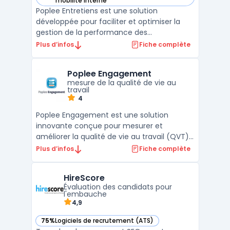
mobilité interne
Poplee Entretiens est une solution
développée pour faciliter et optimiser la
gestion de la performance des
collaborateurs au sein des entreprises. Il
Plus d’infos
Fiche complète
offre un ensemble d'outils permettant de
planifier, suivre et analyser les entretiens
Poplee Engagement
professionnels. Que ce soit pour les
mesure de la qualité de vie au
entretiens annuels, les éva ...
travail
4
Poplee Engagement est une solution
innovante conçue pour mesurer et
améliorer la qualité de vie au travail (QVT)
au sein des organisations. Grâce à son
Plus d’infos
Fiche complète
baromètre QVT, les entreprises peuvent
recueillir des feedbacks précieux de leurs
HireScore
collaborateurs, identifier les domaines
Évaluation des candidats pour
d'amélioration et mettre e ...
l'embauche
4,9
75%
Logiciels de recrutement (ATS)
— voir HireScore dans cette catégorie