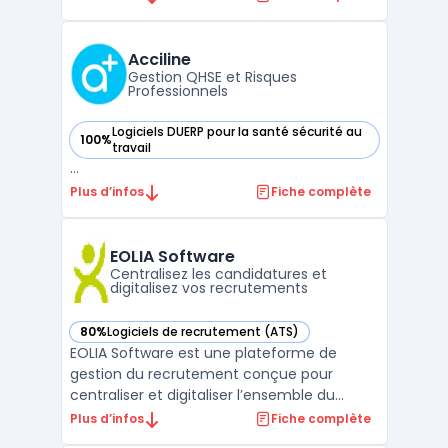
(IA). Cette solution offre une gestion des
candidatures optimisée, permettant un
matching de profils précis et efficace.
Acciline
L'analyse de d ...
Gestion QHSE et Risques
Professionnels
Logiciels DUERP pour la santé sécurité au
100%
— voir Acciline dans cette catégorie
travail
...
Plus d’infos
Fiche complète
EOLIA Software
Centralisez les candidatures et
digitalisez vos recrutements
80%
Logiciels de recrutement (ATS)
— voir EOLIA Software dans cette catégorie
EOLIA Software est une plateforme de
gestion du recrutement conçue pour
centraliser et digitaliser l’ensemble du
processus, de la diffusion des offres à
Plus d’infos
Fiche complète
l’intégration des candidats. Ce logiciel