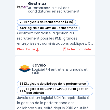
tout en respectant les contraintes légales
Gestmax
sectorielles. L ...
Automatisez le suivi des
candidatures en recrutement
75%
Logiciels de recrutement (ATS)
— voir Gestmax dans cette catégorie
46%
Logiciels de CRM de Recrutement
— voir Gestmax dans cette catégorie
Gestmax centralise la gestion du
recrutement pour les PME, grandes
entreprises et administrations publiques. Ce
logiciel ATS facilite le suivi et l’optimisation
Plus d’infos
Fiche complète
du cycle complet, de la diffusion d’offres à
la sélection, pour des équipes qui
souhaitent automatiser leurs processus et
Javelo
sécuriser les don ...
Logiciel RH entretiens annuels et
OKR
65%
Logiciels de pilotage de la performance
— voir Javelo dans cette catégorie
Logiciels de GEPP et GPEC pour la gestion
55%
— voir Javelo dans cette catégorie
des talents
Javelo est un logiciel SIRH français dédié à
la gestion de la performance des
collaborateurs, édité depuis 2016 et utilisé