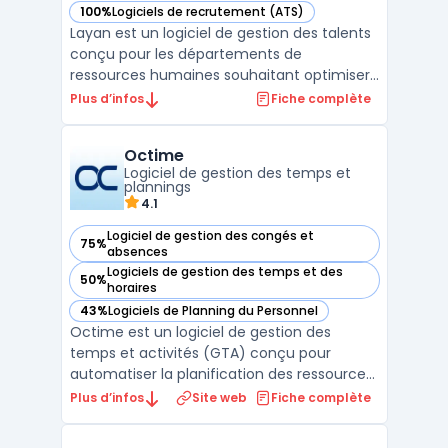
100%
Logiciels de recrutement (ATS)
— voir Layan dans cette catégorie
Layan est un logiciel de gestion des talents
conçu pour les départements de
ressources humaines souhaitant optimiser
leurs processus de recrutement et de
Plus d’infos
Fiche complète
gestion des candidatures. Grâce à son
interface intuitive et à ses fonctionnalités
Octime
complètes, Layan permet une gestion
Logiciel de gestion des temps et
efficace des talents depuis ...
plannings
4.1
Logiciel de gestion des congés et
75%
— voir Octime dans cette catégorie
absences
Logiciels de gestion des temps et des
50%
— voir Octime dans cette catégorie
horaires
43%
Logiciels de Planning du Personnel
— voir Octime dans cette catégorie
Octime est un logiciel de gestion des
temps et activités (GTA) conçu pour
automatiser la planification des ressources
humaines en entreprise. Cette solution de
Plus d’infos
Site web
Fiche complète
gestion des plannings permet de créer,
modifier et diffuser les emplois du temps