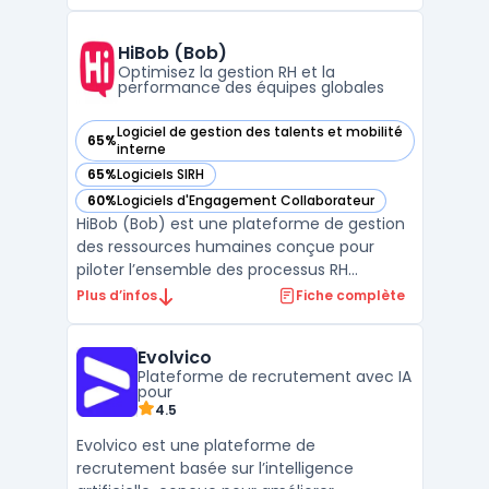
HiBob (Bob)
Optimisez la gestion RH et la
performance des équipes globales
Logiciel de gestion des talents et mobilité
65%
— voir HiBob (Bob) dans cette catégorie
interne
65%
Logiciels SIRH
— voir HiBob (Bob) dans cette catégorie
60%
Logiciels d'Engagement Collaborateur
— voir HiBob (Bob) dans cette catégorie
HiBob (Bob) est une plateforme de gestion
des ressources humaines conçue pour
piloter l’ensemble des processus RH
d’organisations en croissance. Ce logiciel
Plus d’infos
Fiche complète
centralise la gestion des données
employés, l’automatisation des workflows
Evolvico
RH et le suivi des relations de travail, afin de
Plateforme de recrutement avec IA
traiter les spécifi ...
pour
4.5
Evolvico est une plateforme de
recrutement basée sur l’intelligence