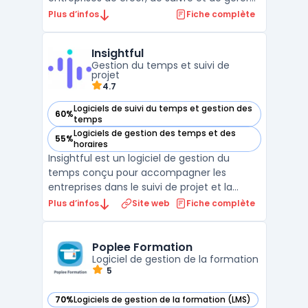
leurs programmes de formation. Avec des
Plus d’infos
Fiche complète
fonctionnalités telles que la création de
cours personnalisés, la gestion des
Insightful
utilisateurs, et des rapports avancés sur la
Gestion du temps et suivi de
progression de la ...
projet
4.7
Logiciels de suivi du temps et gestion des
60%
— voir Insightful dans cette catégorie
temps
Logiciels de gestion des temps et des
55%
— voir Insightful dans cette catégorie
horaires
Insightful est un logiciel de gestion du
temps conçu pour accompagner les
entreprises dans le suivi de projet et la
gestion du temps de travail. Il fournit une
Plus d’infos
Site web
Fiche complète
visibilité en temps réel sur l'utilisation du
temps des collaborateurs, qu'ils soient sur
site ou à distance. À travers une collecte
Poplee Formation
automat ...
Logiciel de gestion de la formation
5
70%
Logiciels de gestion de la formation (LMS)
— voir Poplee Formation dans cette catégorie