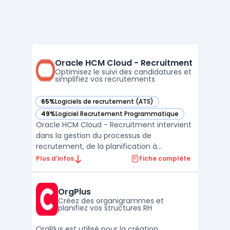
Oracle HCM Cloud - Recruitment
Optimisez le suivi des candidatures et
simplifiez vos recrutements
65%
Logiciels de recrutement (ATS)
— voir Oracle HCM Cloud - Recruitment dans cette catégor
49%
Logiciel Recrutement Programmatique
— voir Oracle HCM Cloud - Recruitment dans cette catégor
Oracle HCM Cloud - Recruitment intervient
dans la gestion du processus de
recrutement, de la planification à
l’onboarding. Avec Oracle HCM Cloud -
Plus d’infos
Fiche complète
Recruitment, les directions RH accèdent à
un environnement centralisé pour le
sourcing, la présélection et la gestion de
OrgPlus
profils sur des volumes importan ...
Créez des organigrammes et
planifiez vos structures RH
OrgPlus est utilisé pour la création