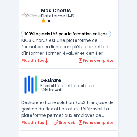
s’adresse aux professionnels du
recrutement, agences d’intérim, cabinets
Mos Chorus
de conseil IT et entreprises mult ...
Plateforme LMS
4
100%
Logiciels LMS pour la formation en ligne
— voir Mos Chorus dans cette catégorie
MOS Chorus est une plateforme de
formation en ligne complète permettant
d'informer, former, évaluer et certifier
l'écosystème apprenant. Cette solution
Plus d’infos
Fiche complète
multilingue offre des modules fonctionnels
complémentaires pour une gestion
optimale des utilisateurs et des formations.
Deskare
Elle intègre un éditeur de ...
Flexibilité et efficacité en
télétravail
Deskare est une solution SaaS française de
gestion du flex office et du télétravail. La
plateforme permet aux employés de
réserver leur poste de travail, leur salle de
Plus d’infos
Site web
Fiche complète
réunion, leur emplacement de parking ou
leur espace de coworking depuis une