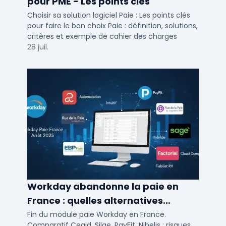
pour PME - Les points clés
Choisir sa solution logiciel Paie : Les points clés
pour faire le bon choix Paie : définition, solutions,
critères et exemple de cahier des charges
28 juil.
Workday abandonne la paie en
France : quelles alternatives
logicielles pour 2026 ?
Fin du module paie Workday en France.
Comparatif Cegid, Silae, PayFit, Nibelis : risques