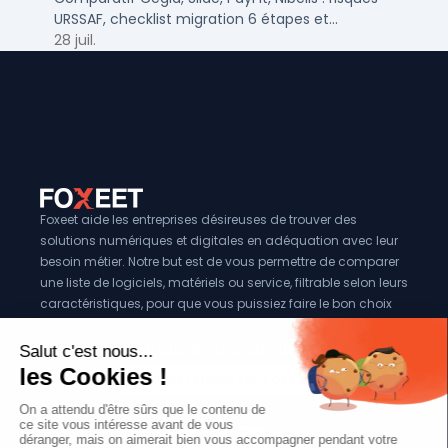
URSSAF, checklist migration 6 étapes et
calendrier 2026 pour PME/ETI.
28 juil.
Foxeet aide les entreprises désireuses de trouver des
solutions numériques et digitales en adéquation avec leur
besoin métier. Notre but est de vous permettre de comparer
une liste de logiciels, matériels ou service, filtrable selon leurs
caractéristiques, pour que vous puissiez faire le bon choix
pour votre entreprise.
Vous êtes éditeur?
Se référencer sur Foxeet
Réseaux