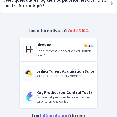
Avec quels autres logiciels ou plateformes Outil DISC
peut-il être intégré ?
Les alternatives à
Outil DISC
HireVue
4.4
Recrutement vidéo et d'évaluation
par IA
Leihia Talent Acquisition Suite
ATS pour recruter et valoriser
Key Predict (ex‑Central Test)
Évaluez et prédisez le potentiel des
talents en entreprise
Les
Intégrateurs
à la une