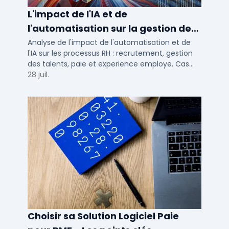
L'impact de l'IA et de
l'automatisation sur la gestion des
talents RH
Analyse de l'impact de l'automatisation et de
l'IA sur les processus RH : recrutement, gestion
des talents, paie et experience employe. Cas
concrets pour TPE, PME et ETI en 2026.
28 juil.
Choisir sa Solution Logiciel Paie