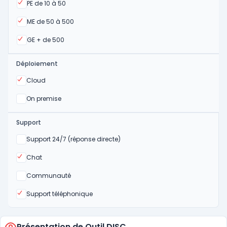
Oui
PE de 10 à 50
Oui
ME de 50 à 500
Oui
GE + de 500
Déploiement
Oui
Cloud
Oui
On premise
Support
Non
Support 24/7 (réponse directe)
Oui
Chat
Non
Communauté
Oui
Support téléphonique
Présentation de Outil DISC