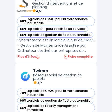
industriels ou immobiliers. La solution cible
Gestion d'interventions et de
les environnements multi-sites, ...
planning
4,5
Logiciels de GMAO pour la maintenance
60%
— voir Synchroteam dans cette catégorie
industrielle
55%
Logiciels ERP pour sociétés de services
— voir Synchroteam dans cette catégorie
55%
Logiciels de gestion de flotte automobile
— voir Synchroteam dans cette catégorie
Synchroteam est un logiciel cloud de GMAO
- Gestion de Maintenance Assistée par
Ordinateur destiné aux entreprises de
toutes tailles. Il offre des fonctionnalités
Plus d’infos
Fiche complète
avancées telles que la planification de la
maintenance préventive, la gestion des
Twimm
stocks et des pièces de rechange, ainsi
Réseau social de gestion de
qu'une interfac ...
projets
4,7
Logiciels de GMAO pour la maintenance
70%
— voir Twimm dans cette catégorie
industrielle
60%
Logiciels de gestion de flotte automobile
— voir Twimm dans cette catégorie
Logiciels de Facility Management
55%
— voir Twimm dans cette catégorie
immobilier