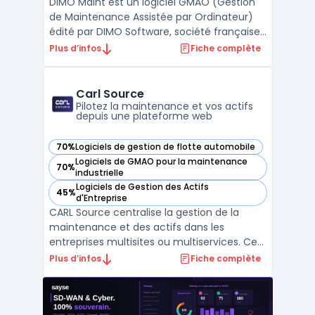
DIMO Maint est un logiciel GMAO (Gestion
de Maintenance Assistée par Ordinateur)
édité par DIMO Software, société française
fondée en 1993 à Échirolles, en Isère. C'est le
Plus d’infos
Fiche complète
logiciel de GMAO le plus recherché en
France avec 880 requêtes mensuelles
selon Google Keyword Planner, devant IBM
Carl Source
Maximo (480/m ...
Pilotez la maintenance et vos actifs
depuis une plateforme web
70%
Logiciels de gestion de flotte automobile
— voir Carl Source dans cette catégorie
Logiciels de GMAO pour la maintenance
70%
— voir Carl Source dans cette catégorie
industrielle
Logiciels de Gestion des Actifs
45%
— voir Carl Source dans cette catégorie
d'Entreprise
CARL Source centralise la gestion de la
maintenance et des actifs dans les
entreprises multisites ou multiservices. Ce
CMMS web natif assure un suivi des
Plus d’infos
Fiche complète
interventions, de l’inventaire et du cycle de
vie des équipements pour les responsables
maintenance, exploitants immobiliers,