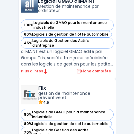
Logiciel GMAO allMAINT
une gestion effica ...
Gestion de maintenance par
ordinateur
Logiciels de GMAO pour la maintenance
100%
— voir Logiciel GMAO allMAINT dans cette catégorie
industrielle
60%
Logiciels de gestion de flotte automobile
— voir Logiciel GMAO allMAINT dans cette catégorie
Logiciels de Gestion des Actifs
45%
— voir Logiciel GMAO allMAINT dans cette catégorie
d'Entreprise
allMAINT est un logiciel GMAO édité par
Groupe Tris, société française spécialisée
dans les logiciels de gestion pour les petites
et moyennes entreprises. Avec 20 requêtes
Plus d’infos
Fiche complète
mensuelles en France, allMAINT est
positionné sur le segment des TPE et PME
Fiix
industrielles qui cherchent une solution de
gestion de maintenance
gestion ...
préventive et
4,5
Logiciels de GMAO pour la maintenance
80%
— voir Fiix dans cette catégorie
industrielle
80%
Logiciels de gestion de flotte automobile
— voir Fiix dans cette catégorie
Logiciels de Gestion des Actifs
70%