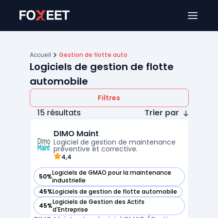
Ouver
Accueil
Gestion de flotte auto
Logiciels de gestion de flotte
automobile
Filtres
15 résultats
Trier par
DIMO Maint
Logiciel de gestion de maintenance
préventive et corrective.
4,4
Logiciels de GMAO pour la maintenance
50%
— voir DIMO Maint dans cette catégorie
industrielle
45%
Logiciels de gestion de flotte automobile
— voir DIMO Maint dans cette catégorie
Logiciels de Gestion des Actifs
45%
— voir DIMO Maint dans cette catégorie
d'Entreprise