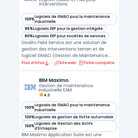
interventions
Logiciels de GMAO pour la maintenance
100%
— voir Divalto Field Service dans cette catégorie
industrielle
95%
Logiciels ERP pour la gestion intégrée
— voir Divalto Field Service dans cette catégorie
80%
Logiciels ERP pour sociétés de services
— voir Divalto Field Service dans cette catégorie
Divalto Field Service est une solution de
gestion des interventions terrain et de
logiciel GMAO (Gestion de Maintenance
Assistée par Ordinateur) éditée par Divalto,
Plus d’infos
Site web
Fiche complète
éditeur alsacien fondé en 1982. La solution
cible les entreprises de maintenance,
IBM Maximo
d'installation et de SAV qui coordonnent des
Gestion de maintenance
technici ...
industrielle EAM
4.3
Logiciels de GMAO pour la maintenance
100%
— voir IBM Maximo dans cette catégorie
industrielle
100%
Logiciels de gestion de flotte automobile
— voir IBM Maximo dans cette catégorie
Logiciels de Gestion des Actifs
100%
— voir IBM Maximo dans cette catégorie
d'Entreprise
IBM Maximo Application Suite est une