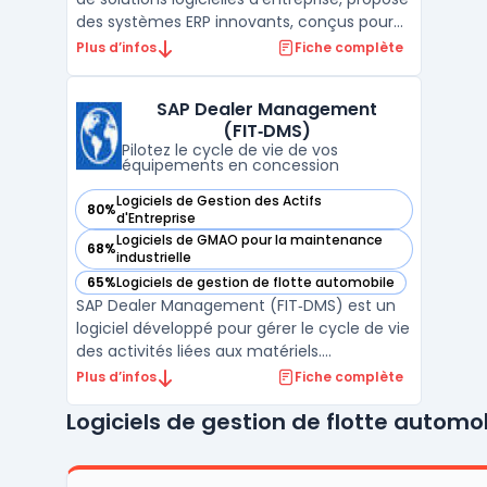
des systèmes ERP innovants, conçus pour
intégrer et automatiser efficacement les
Plus d’infos
Fiche complète
processus d'affaires. Ces solutions ERP,
adaptées aux PME comme aux grandes
SAP Dealer Management
entreprises, se distinguent par leur capacité
(FIT‑DMS)
à fusion ...
Pilotez le cycle de vie de vos
équipements en concession
Logiciels de Gestion des Actifs
80%
— voir SAP Dealer Management (FIT‑DMS) dans cette catégo
d'Entreprise
Logiciels de GMAO pour la maintenance
68%
— voir SAP Dealer Management (FIT‑DMS) dans cette catégo
industrielle
65%
Logiciels de gestion de flotte automobile
— voir SAP Dealer Management (FIT‑DMS) dans cette catégo
SAP Dealer Management (FIT‑DMS) est un
logiciel développé pour gérer le cycle de vie
des activités liées aux matériels.
Directement intégré à SAP S/4HANA, il
Plus d’infos
Fiche complète
s’adresse aux distributeurs et fabricants
Logiciels de gestion de flotte automo
d’équipements agricoles, de chantier ou
médicaux. FIT‑DMS prend en charge la
gestion des ventes, le ...