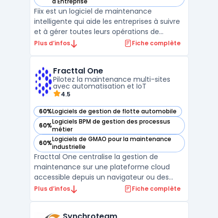
— voir Fiix dans cette catégorie
d'Entreprise
Fiix est un logiciel de maintenance
intelligente qui aide les entreprises à suivre
et à gérer toutes leurs opérations de
maintenance. En utilisant la technologie
Plus d’infos
Fiche complète
MES - Manufacturing Execution System, Fiix
offre des fonctionnalités telles que la
Fracttal One
gestion des ordres de travail, la planification
Pilotez la maintenance multi-sites
prévent ...
avec automatisation et IoT
4.5
60%
Logiciels de gestion de flotte automobile
— voir Fracttal One dans cette catégorie
Logiciels BPM de gestion des processus
60%
— voir Fracttal One dans cette catégorie
métier
Logiciels de GMAO pour la maintenance
60%
— voir Fracttal One dans cette catégorie
industrielle
Fracttal One centralise la gestion de
maintenance sur une plateforme cloud
accessible depuis un navigateur ou des
applications mobiles, adaptée aux
Plus d’infos
Fiche complète
entreprises souhaitant digitaliser et
automatiser le suivi de leurs actifs
Synchroteam