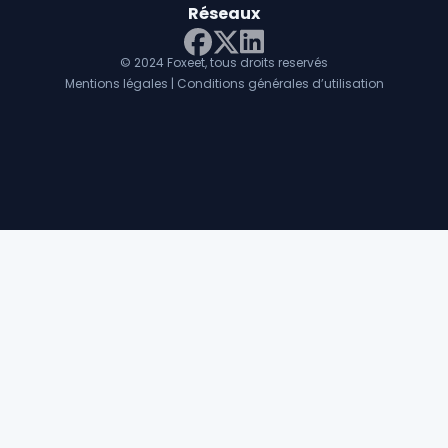
Réseaux
© 2024 Foxeet, tous droits reservés
LinkedIn
Facebook
Twitter X
Mentions légales
|
Conditions générales d’utilisation