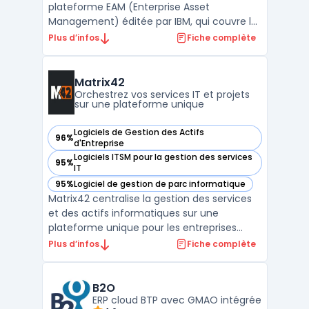
plateforme EAM (Enterprise Asset
Management) éditée par IBM, qui couvre la
gestion des actifs physiques, la
Plus d’infos
Fiche complète
maintenance industrielle et la conformité
réglementaire pour les grandes
organisations. C'est la solution de référence
Matrix42
sur le marché mondial de la maintena ...
Orchestrez vos services IT et projets
sur une plateforme unique
Logiciels de Gestion des Actifs
96%
— voir Matrix42 dans cette catégorie
d'Entreprise
Logiciels ITSM pour la gestion des services
95%
— voir Matrix42 dans cette catégorie
IT
95%
Logiciel de gestion de parc informatique
— voir Matrix42 dans cette catégorie
Matrix42 centralise la gestion des services
et des actifs informatiques sur une
plateforme unique pour les entreprises
européennes. Le logiciel cible les
Plus d’infos
Fiche complète
organisations qui souhaitent un contrôle
précis de leurs actifs IT dans un cadre de
digital sovereignty et de conformité stricte.
B2O
ERP cloud BTP avec GMAO intégrée
Matrix42 traite ...