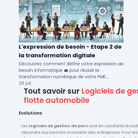
L'expression de besoin - Etape 2 de
la transformation digitale
Découvrez comment définir votre expression de
besoin informatique 💼 pour réussir la
transformation numérique de votre PME.
Optimisez vos processus métiers et RH avec nos
28 juil.
Tout savoir sur
Logiciels de ge
conseils.
flotte automobile
Evolutions
Les
logiciels de gestion de parc
sont en constante évolut
répondre aux besoins croissants des entreprises. Pour les