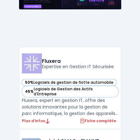
services industriels ...
Fluxera
Expertise en Gestion IT Sécurisée
50%
Logiciels de gestion de flotte automobile
— voir Fluxera dans cette catégorie
Logiciels de Gestion des Actifs
45%
— voir Fluxera dans cette catégorie
d'Entreprise
Fluxera, expert en gestion IT, offre des
solutions innovantes pour la gestion de
parc informatique, la gestion des appareils
mobiles (MDM) et la gestion des actifs
Plus d’infos
Fiche complète
logiciels. Notre plateforme centralise la
commande, la gestion, le SAV et le
renouvellement des équipements, assurant