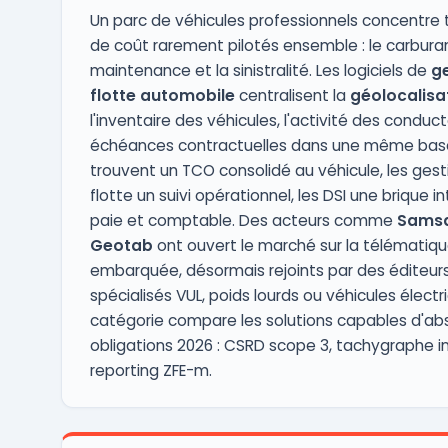
Un parc de véhicules professionnels concentre 
de coût rarement pilotés ensemble : le carburan
maintenance et la sinistralité. Les logiciels de
ge
flotte automobile
centralisent la
géolocalisat
l'inventaire des véhicules, l'activité des conduct
échéances contractuelles dans une même base
trouvent un TCO consolidé au véhicule, les gest
flotte un suivi opérationnel, les DSI une brique i
paie et comptable. Des acteurs comme
Sams
Geotab
ont ouvert le marché sur la télématiq
embarquée, désormais rejoints par des éditeur
spécialisés VUL, poids lourds ou véhicules élect
catégorie compare les solutions capables d'abs
obligations 2026 : CSRD scope 3, tachygraphe int
reporting ZFE-m.