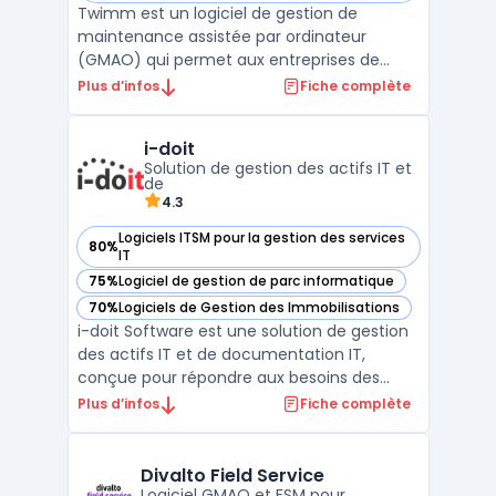
Twimm est un logiciel de gestion de
maintenance assistée par ordinateur
(GMAO) qui permet aux entreprises de
gérer efficacement leurs équipements et
Plus d’infos
Fiche complète
leurs installations. Il offre une solution
complète pour la gestion des actifs, la
i-doit
planification de la maintenance, la gestion
Solution de gestion des actifs IT et
des stocks et la gestion ...
de
4.3
Logiciels ITSM pour la gestion des services
80%
— voir i-doit dans cette catégorie
IT
75%
Logiciel de gestion de parc informatique
— voir i-doit dans cette catégorie
70%
Logiciels de Gestion des Immobilisations
— voir i-doit dans cette catégorie
i-doit Software est une solution de gestion
des actifs IT et de documentation IT,
conçue pour répondre aux besoins des
entreprises en matière de CMDB
Plus d’infos
Fiche complète
(Configuration Management Database).
Cette plateforme permet de centraliser et
structurer toutes les informations relatives
Divalto Field Service
aux infrastructures inform ...
Logiciel GMAO et FSM pour