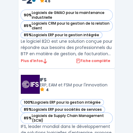
4.6
Logiciels de GMAO pour la maintenance
90%
— voir B2O dans cette catégorie
industrielle
Logiciels CRM pour la gestion de la relation
85%
— voir B2O dans cette catégorie
client
85%
Logiciels ERP pour la gestion intégrée
— voir B2O dans cette catégorie
Le logiciel B2O est une solution conçue pour
répondre aux besoins des professionnels du
BTP en matière de gestion, de facturation
et de suivi d'activité. Destiné aux artisans,
Plus d’infos
Fiche complète
PME et entreprises générales, B2O propose
une interface unique permettant de
centraliser l’ensemble des processus métier
IFS
sur ...
ERP, EAM et FSM pour l'innovation
4
100%
Logiciels ERP pour la gestion intégrée
— voir IFS dans cette catégorie
85%
Logiciels ERP pour sociétés de services
— voir IFS dans cette catégorie
Logiciels de Supply Chain Management
85%
— voir IFS dans cette catégorie
(SCM)
IFS, leader mondial dans le développement
de solutions logicielles d'entreprise, propose