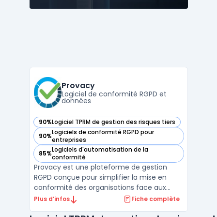
Provacy
Logiciel de conformité RGPD et
données
90%
Logiciel TPRM de gestion des risques tiers
— voir Provacy dans cette catégorie
Logiciels de conformité RGPD pour
90%
— voir Provacy dans cette catégorie
entreprises
Logiciels d'automatisation de la
85%
— voir Provacy dans cette catégorie
conformité
Provacy est une plateforme de gestion
RGPD conçue pour simplifier la mise en
conformité des organisations face aux
obligations légales en matière
Plus d’infos
Fiche complète
de protection des données. En tant