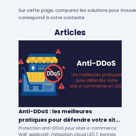
Sur cette page, comparez les solutions pour trouver
correspond à votre contexte.
Articles
Anti-DDoS : les meilleures
pratiques pour défendre votre site
e-commerce en 2025
Protection anti-DDoS pour sites e-commerce :
WAF applicatif, mitigation cloud L3/L7, bonnes