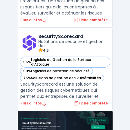
Prevalent est une solution de gestion des
risques tiers qui aide les entreprises à
évaluer, surveiller et atténuer les risques
associés aux relations avec les fournisseurs
Plus d’infos
Fiche complète
et autres tiers. La plateforme permet
d'automatiser l'intégralité du cycle de vie
SecurityScorecard
des tiers, de l'intégration initiale jusqu'à l ...
Notations de sécurité et gestion
des
4.5
Logiciels de Gestion de la Surface
95%
— voir SecurityScorecard dans cette catégorie
d'Attaque
90%
Logiciels de notation de sécurité
— voir SecurityScorecard dans cette catégorie
75%
Solutions de gestion des vulnérabilités
— voir SecurityScorecard dans cette catégorie
SecurityScorecard est une solution de
gestion des risques cybernétiques qui
permet aux entreprises de surveiller et
d’améliorer leur posture de sécurité. En
Plus d’infos
Fiche complète
offrant une vue d’ensemble des risques
posés par les fournisseurs et les sous-
traitants à travers un système de notation
A-F, la plateforme aid ...