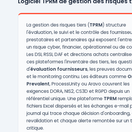
Logiciel TPRM de gestion des risques t
que logiciel RGPD fiable, Provacy centralise
l'ensemble des processus liés à la
conformit ...
La gestion des risques tiers (
TPRM
) structure
l'évaluation, le suivi et le contrôle des fournisseu
prestataires et partenaires qui exposent l'entre
un risque cyber, financier, opérationnel ou de c
Les DSI, RSSI, DAF et directions achats centralise
ces plateformes l'inventaire des tiers, les quest
d'
évaluation fournisseurs
, les preuves docum
et le monitoring continu. Les éditeurs comme
O
Prevalent
, ProcessUnity ou Aravo couvrent les
exigences DORA, NIS2, CS3D et RGPD depuis un
référentiel unique. Une plateforme
TPRM
rempla
fichiers Excel dispersés et les échanges e-mail 
journal qui trace chaque décision d'onboarding
revalidation et chaque alerte remontée sur un t
critique.