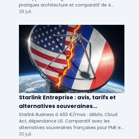
pratiques architecture et comparatif de 4
solutions testees par des DSI en 2025.
28 juil.
Starlink Entreprise : avis, tarifs et
alternatives souveraines
françaises 2026
Starlink Business à 460 €/mois : débits, Cloud
Act, dépendance US. Comparatif avec les
alternatives souveraines françaises pour PME et
ETI multi-sites. Avis terrain et critères de choix
30 juil.