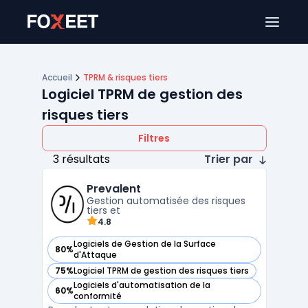
Ouver
Accueil
TPRM & risques tiers
Logiciel TPRM de gestion des
risques tiers
Filtres
3 résultats
Trier par
Prevalent
Gestion automatisée des risques
tiers et
4.8
Logiciels de Gestion de la Surface
80%
— voir Prevalent dans cette catégorie
d'Attaque
75%
Logiciel TPRM de gestion des risques tiers
— voir Prevalent dans cette catégorie
Logiciels d'automatisation de la
60%
— voir Prevalent dans cette catégorie
conformité