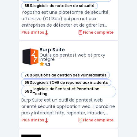
— voir Yogosha dans cette catégorie
85%
Logiciels de notation de sécurité
— voir Yogosha dans cette catégorie
Yogosha est une plateforme de sécurité
offensive (OffSec) qui permet aux
entreprises de détecter et de gérer les
vulnérabilités informatiques avant qu'elles
Plus d’infos
Fiche complète
ne soient exploitées. Grâce à des
programmes de Bug Bounty, les utilisateurs
Burp Suite
peuvent bénéficier de l'expertise d'une
Outils de pentest web et proxy
communauté d'élite de hack ...
intégré
4.3
70%
Solutions de gestion des vulnérabilités
— voir Burp Suite dans cette catégorie
65%
Logiciels SOAR de réponse aux incidents
— voir Burp Suite dans cette catégorie
Logiciels de Pentest et Penetration
55%
— voir Burp Suite dans cette catégorie
Testing
Burp Suite est un outil de pentest web
orienté sécurité application web. Il combine
proxy intercept http, repeater, intruder,
comparer, sequencer et un scanner
Plus d’infos
Fiche complète
vulnérabilités web pour automatiser la
détection d’expositions courantes (par ex.