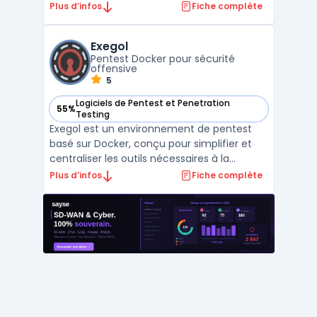
vulnérabilités. Créé en 2003 par H.D. Moore
Plus d’infos
Fiche complète
et maintenu
par Rapid7, Metasploit propose une base de
Exegol
données regroupant plus de 2 500 exploits
Pentest Docker pour sécurité
...
offensive
5
Logiciels de Pentest et Penetration
55%
— voir Exegol dans cette catégorie
Testing
Exegol est un environnement de pentest
basé sur Docker, conçu pour simplifier et
centraliser les outils nécessaires à la
sécurité offensive. Contrairement à des
Plus d’infos
Fiche complète
environnements traditionnels comme Kali
Linux, Exegol tire parti des conteneurs
Docker pour offrir une infrastructure légère,
modulable et ...