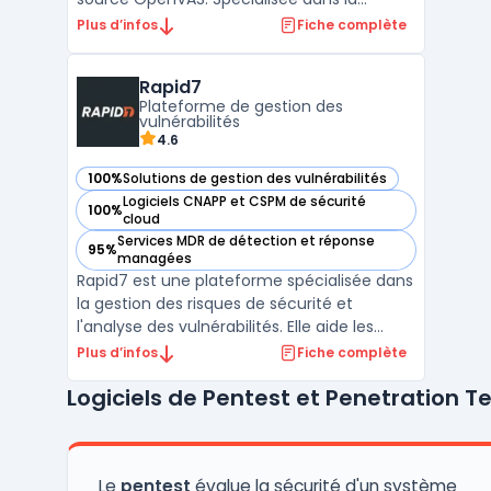
détection et l'analyse des vulnérabilités
Plus d’infos
Fiche complète
réseau, Greenbone offre aux entreprises
une visibilité en temps réel sur les failles de
Rapid7
sécurité présentes dans leurs
Plateforme de gestion des
infrastructures IT. ...
vulnérabilités
4.6
100%
Solutions de gestion des vulnérabilités
— voir Rapid7 dans cette catégorie
Logiciels CNAPP et CSPM de sécurité
100%
— voir Rapid7 dans cette catégorie
cloud
Services MDR de détection et réponse
95%
— voir Rapid7 dans cette catégorie
managées
Rapid7 est une plateforme spécialisée dans
la gestion des risques de sécurité et
l'analyse des vulnérabilités. Elle aide les
entreprises à identifier, évaluer et corriger
Plus d’infos
Fiche complète
les failles de sécurité sur leurs réseaux et
Logiciels de Pentest et Penetration T
systèmes informatiques. Grâce à des outils
d'analyse des failles de sécurité et de d ...
Le
pentest
évalue la sécurité d'un système