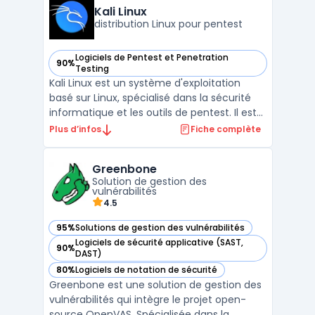
scanner xss et injections SQL) tout en
Kali Linux
conservant une appr ...
distribution Linux pour pentest
Logiciels de Pentest et Penetration
90%
— voir Kali Linux dans cette catégorie
Testing
Kali Linux est un système d'exploitation
basé sur Linux, spécialisé dans la sécurité
informatique et les outils de pentest. Il est
largement utilisé par les professionnels de
Plus d’infos
Fiche complète
la sécurité pour effectuer des tests de
pénétration, des évaluations de
Greenbone
vulnérabilités et des analyses de sécurité.
Solution de gestion des
Kali Linu ...
vulnérabilités
4.5
95%
Solutions de gestion des vulnérabilités
— voir Greenbone dans cette catégorie
Logiciels de sécurité applicative (SAST,
90%
— voir Greenbone dans cette catégorie
DAST)
80%
Logiciels de notation de sécurité
— voir Greenbone dans cette catégorie
Greenbone est une solution de gestion des
vulnérabilités qui intègre le projet open-
source OpenVAS. Spécialisée dans la