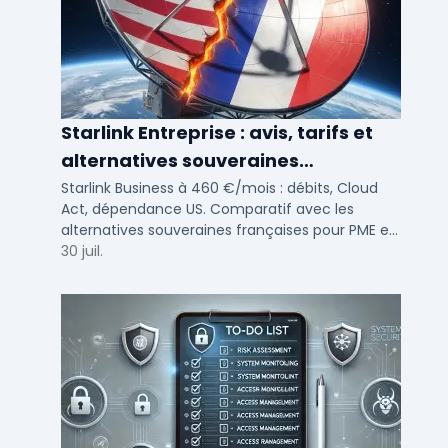
Starlink Entreprise : avis, tarifs et
alternatives souveraines
françaises 2026
Starlink Business à 460 €/mois : débits, Cloud
Act, dépendance US. Comparatif avec les
alternatives souveraines françaises pour PME et
ETI multi-sites. Avis terrain et critères de choix
30 juil.
DSI.