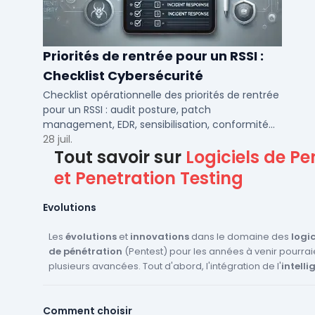
Priorités de rentrée pour un RSSI :
Checklist Cybersécurité
Checklist opérationnelle des priorités de rentrée
pour un RSSI : audit posture, patch
management, EDR, sensibilisation, conformité
NIS2 et plan de continuité.
28 juil.
Tout savoir sur
Logiciels de Pe
et Penetration Testing
Evolutions
Les
évolutions
et
innovations
dans le domaine des
logic
de pénétration
(Pentest) pour les années à venir pourraie
plusieurs avancées. Tout d'abord, l'intégration de l'
intelli
artificielle
et du
machine learning
pour automatiser et a
détection des
vulnérabilités
est une tendance majeure. 
Comment choisir
technologies permettront d'identifier plus rapidement et 