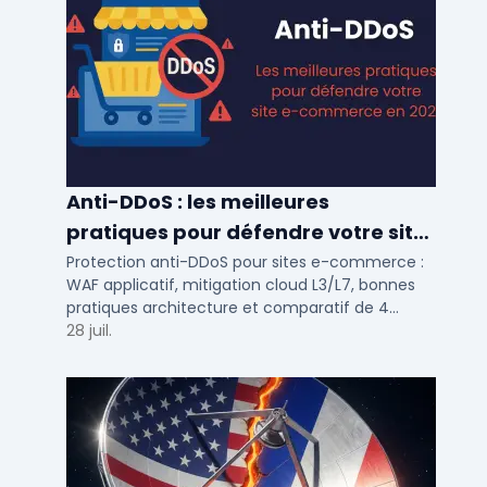
Anti-DDoS : les meilleures
pratiques pour défendre votre site
e-commerce en 2025
Protection anti-DDoS pour sites e-commerce :
WAF applicatif, mitigation cloud L3/L7, bonnes
pratiques architecture et comparatif de 4
solutions testees par des DSI en 2025.
28 juil.