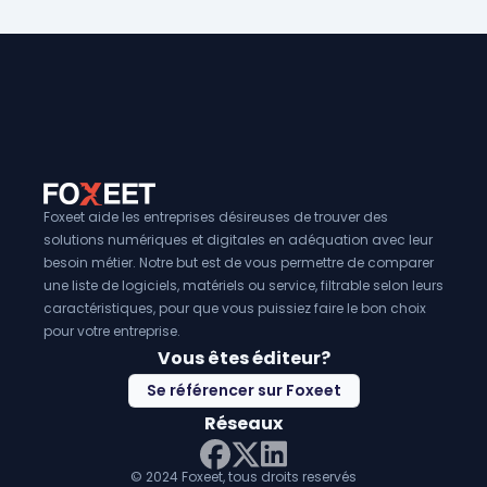
recommandations pour y remédier). Parmi les outils popula
plus, ils fournissent des
rapports détaillés
qui aident les 
pour ces tests, on trouve
sécurité à comprendre les
Metasploit
failles
et à prioriser les
pour l'exploitation de
correct
vulnérabilités,
nécessaires. L'utilisation de ces logiciels peut également 
Nmap
pour la détection des ports ouverts, 
pour l’audit de la sécurité des applications web.
conformité
aux
normes de sécurité
et aux
réglementat
vigueur, en démontrant que des tests de sécurité proactif
effectués régulièrement. Enfin, en renforçant la
posture de
les entreprises peuvent protéger leur
réputation
et éviter
associés aux
violations de données
.
Foxeet aide les entreprises désireuses de trouver des
solutions numériques et digitales en adéquation avec leur
besoin métier. Notre but est de vous permettre de comparer
une liste de logiciels, matériels ou service, filtrable selon leurs
caractéristiques, pour que vous puissiez faire le bon choix
pour votre entreprise.
Vous êtes éditeur?
Se référencer sur Foxeet
Réseaux
© 2024 Foxeet, tous droits reservés
LinkedIn
Facebook
Twitter X