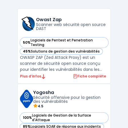
Owast Zap
Scanner web sécurité open source
DAST
Logiciels de Pentest et Penetration
50%
— voir Owast Zap dans cette catégorie
Testing
45%
Solutions de gestion des vulnérabilités
— voir Owast Zap dans cette catégorie
OWASP ZAP (Zed Attack Proxy) est un
scanner de sécurité open source conçu
pour identifier les vulnérabilités dans les
applications web. Développé par OWASP et
Plus d’infos
Fiche complète
fondé en 2010 par Simon Bennetts, le
logiciel propose un proxy d'interception
Yogosha
HTTP permettant aux testeurs d'inspecter
Sécurité offensive pour la gestion
et de modifier le ...
des vulnérabilités
4.5
Logiciels de Gestion de la Surface
100%
— voir Yogosha dans cette catégorie
d'Attaque
85%
Logiciels SOAR de réponse aux incidents