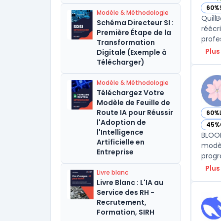
60%
— voi
Modèle & Méthodologie
Quill
Schéma Directeur SI :
réécr
Première Étape de la
profe
Transformation
Plus
Digitale (Exemple à
Télécharger)
Modèle & Méthodologie
Téléchargez Votre
Modèle de Feuille de
Route IA pour Réussir
60%
— vo
l'Adoption de
45%
— vo
l'Intelligence
BLOOM
Artificielle en
modèl
Entreprise
Plus
Livre blanc
Livre Blanc : L'IA au
Service des RH -
Recrutement,
Formation, SIRH