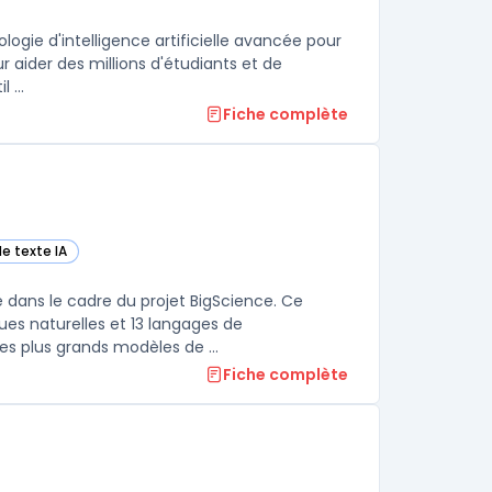
ie
logie d'intelligence artificielle avancée pour
r aider des millions d'étudiants et de
 ...
Fiche complète
e texte IA
gorie
dans le cadre du projet BigScience. Ce
es naturelles et 13 langages de
programmation. Avec ses 176 milliards de paramètres, il figure parmi les plus grands modèles de ...
Fiche complète