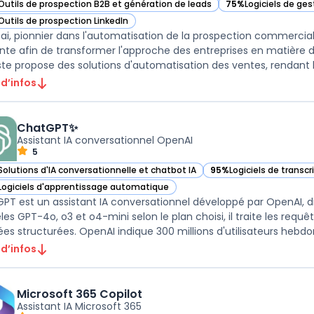
Outils de prospection B2B et génération de leads
75%
Logiciels de ges
r Regie.ai dans cette catégorie
— voir Regie.ai dans
Outils de prospection LinkedIn
r Regie.ai dans cette catégorie
.ai, pionnier dans l'automatisation de la prospection commerciale, 
nte afin de transformer l'approche des entreprises en matière 
ste propose des solutions d'automatisation des ventes, rendant la 
 d’infos
ChatGPT✨
Assistant IA conversationnel OpenAI
5
Solutions d'IA conversationnelle et chatbot IA
95%
Logiciels de transcr
ir ChatGPT✨ dans cette catégorie
— voir ChatGPT✨ dans c
Logiciels d'apprentissage automatique
ir ChatGPT✨ dans cette catégorie
PT est un assistant IA conversationnel développé par OpenAI, di
s GPT-4o, o3 et o4-mini selon le plan choisi, il traite les requête
es structurées. OpenAI indique 300 millions d'utilisateurs hebdom
 d’infos
Microsoft 365 Copilot
Assistant IA Microsoft 365