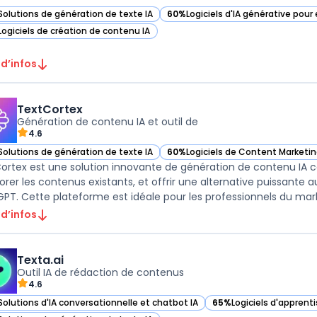
Solutions de génération de texte IA
60%
Logiciels d'IA générative pour
ir Gamma app dans cette catégorie
— voir Gamma app dans cette cat
Logiciels de création de contenu IA
ir Gamma app dans cette catégorie
 d’infos
TextCortex
Génération de contenu IA et outil de
4.6
Solutions de génération de texte IA
60%
Logiciels de Content Marketi
ir TextCortex dans cette catégorie
— voir TextCortex dans cette caté
ortex est une solution innovante de génération de contenu IA c
orer les contenus existants, et offrir une alternative puissante 
PT. Cette plateforme est idéale pour les professionnels du market
 d’infos
Texta.ai
Outil IA de rédaction de contenus
4.6
Solutions d'IA conversationnelle et chatbot IA
65%
Logiciels d'appren
ir Texta.ai dans cette catégorie
— voir Texta.ai dans ce