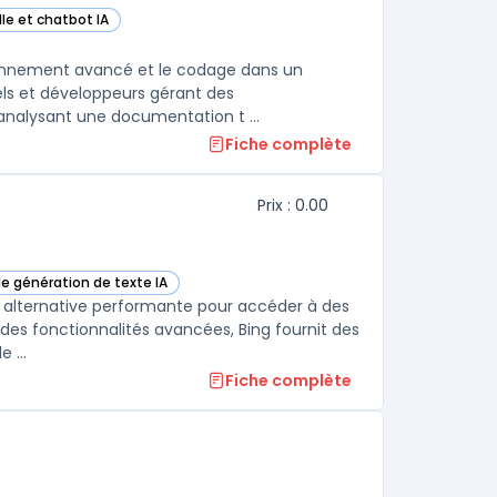
le et chatbot IA
orie
isonnement avancé et le codage dans un
nels et développeurs gérant des
nalysant une documentation t ...
Fiche complète
Prix : 0.00
de génération de texte IA
s cette catégorie
e alternative performante pour accéder à des
des fonctionnalités avancées, Bing fournit des
 ...
Fiche complète