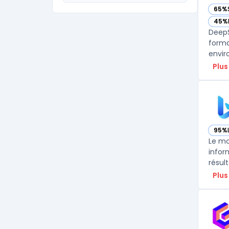
65%
— vo
45%
— vo
DeepS
forma
envir
Plus
95%
— vo
Le mo
infor
résult
Plus