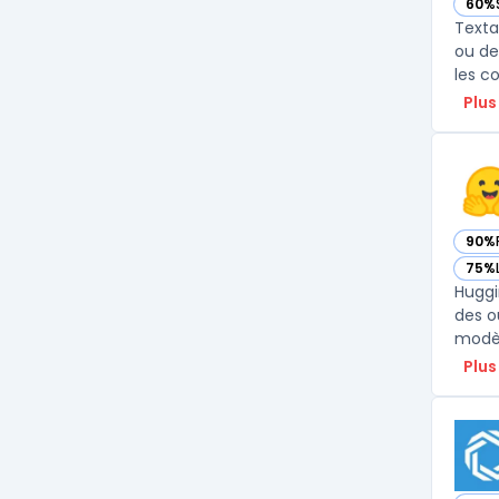
60%
— vo
Texta
ou de
Plus
90%
— vo
75%
— vo
Huggi
des o
modèl
Plus