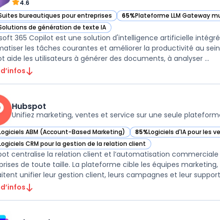
4.6
Suites bureautiques pour entreprises
65%
Plateforme LLM Gateway mu
ir Microsoft 365 Copilot dans cette catégorie
— voir Microsoft 365 Copilot dan
Solutions de génération de texte IA
ir Microsoft 365 Copilot dans cette catégorie
soft 365 Copilot est une solution d'intelligence artificielle intég
atiser les tâches courantes et améliorer la productivité au sein d
Copilot aide les utilisateurs à générer des documents, à analyser ...
 d’infos
Hubspot
Unifiez marketing, ventes et service sur une seule plateform
Logiciels ABM (Account-Based Marketing)
85%
Logiciels d'IA pour les v
ir Hubspot dans cette catégorie
— voir Hubspot dans cette 
Logiciels CRM pour la gestion de la relation client
ir Hubspot dans cette catégorie
ot centralise la relation client et l’automatisation commercia
prises de toute taille. La plateforme cible les équipes marketing
 d’infos