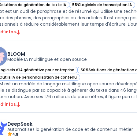
Solutions de génération de texte IA
55%
Logiciels de transcription IA
r QuillBot dans cette catégorie
— voir QuillBot dans cette catégor
Bot est un outil de paraphrase et de résumé qui utilise une techno
ire des phrases, des paragraphes ou des articles. Il est conçu pou
ssionnels à réduire considérablement leur temps d'écriture. L'outil
 d’infos
BLOOM
Modèle IA multilingue et open source
Logiciels d'IA générative pour entreprise
50%
Solutions de génération d
ir BLOOM dans cette catégorie
— voir BLOOM dans cette caté
Outils IA de personnalisation de contenu
ir BLOOM dans cette catégorie
 est un modèle de langage multilingue open source développé 
e se distingue par sa capacité à générer du texte dans 46 langu
 d’infos
DeepSeek
Automatisez la génération de code et de contenus métier
4.8