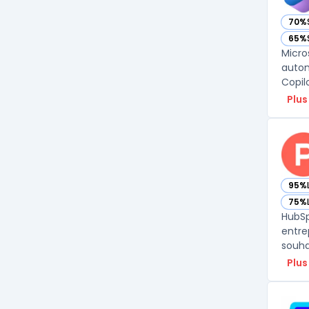
70%
— vo
65%
— vo
Micro
autom
Plus
95%
— vo
75%
— vo
HubSp
entre
Plus