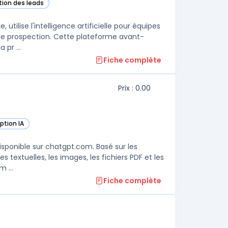
tion des leads
 cette catégorie
utilise l'intelligence artificielle pour équipes
de prospection. Cette plateforme avant-
pr ...
Fiche complète
Prix : 0.00
iption IA
ette catégorie
sponible sur chatgpt.com. Basé sur les
s textuelles, les images, les fichiers PDF et les
 ...
Fiche complète