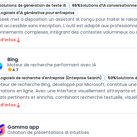
Solutions de génération de texte IA
65%
Solutions d'IA conversationnel
ir DeepSeek dans cette catégorie
— voir DeepSeek dans cette catég
Logiciels d'IA générative pour entreprise
ir DeepSeek dans cette catégorie
eek met à disposition un assistant IA conçu pour traiter le ra
t accessible sans inscription. L’outil est adapté aux profession
onnements complexes, intégrant des contextes volumineux ou a
 d’infos
Bing
Moteur de recherche performant avec IA
4.7
Logiciels de recherche d'entreprise (Enterprise Search)
50%
Solutions 
ir Bing dans cette catégorie
— voir Bing dan
teur de recherche Bing, développé par Microsoft, constitue un
mations en ligne. Avec une interface visuellement attrayante et 
ats pertinents et enrichis, combinant recherche textuelle, visuelle
 d’infos
Gamma app
Création de présentations IA intuitives