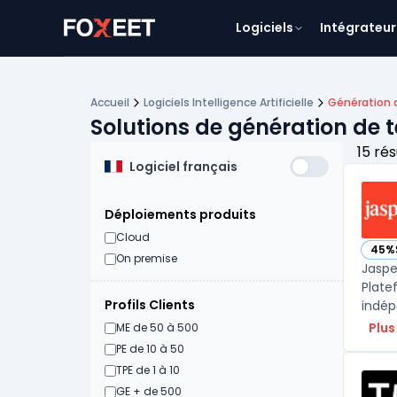
Logiciels
Intégrateur
Accueil
Logiciels Intelligence Artificielle
Génération d
Solutions de génération de t
15 rés
Logiciel français
Déploiements produits
Cloud
45%
— vo
On premise
Jaspe
Plate
Profils Clients
Plus
ME de 50 à 500
PE de 10 à 50
TPE de 1 à 10
GE + de 500