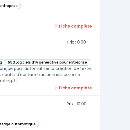
 entreprise
égorie
Fiche complète
Prix : 0.00
ng
55%
Logiciels d'IA générative pour entreprise
gorie
— voir TextCortex dans cette catégorie
onçue pour automatiser la création de texte,
aux outils d'écriture traditionnels comme
ing, l ...
Fiche complète
Prix : 10.00
tissage automatique
tte catégorie