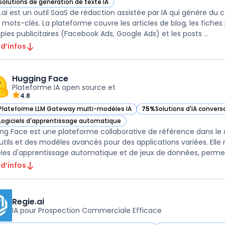
Solutions de génération de texte IA
ir Texta.ai dans cette catégorie
.ai est un outil SaaS de rédaction assistée par IA qui génère du co
 mots-clés. La plateforme couvre les articles de blog, les fich
les copies publicitaires (Facebook Ads, Google Ads) et les posts ...
 d’infos
Hugging Face
Plateforme IA open source et
4.8
Plateforme LLM Gateway multi-modèles IA
75%
Solutions d'IA convers
ir Hugging Face dans cette catégorie
— voir Hugging Face dans 
Logiciels d'apprentissage automatique
ir Hugging Face dans cette catégorie
ng Face est une plateforme collaborative de référence dans le dom
utils et des modèles avancés pour des applications variées. Elle
es d'apprentissage automatique et de jeux de données, permett
 d’infos
Regie.ai
IA pour Prospection Commerciale Efficace