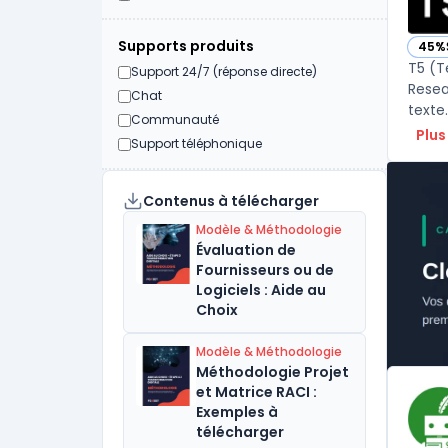
Supports produits
45%
— vo
T5 (T
Support 24/7 (réponse directe)
Resea
Chat
texte
Communauté
Plus
Support téléphonique
Contenus à télécharger
Modèle & Méthodologie
Évaluation de
Fournisseurs ou de
Logiciels : Aide au
Choix
Modèle & Méthodologie
Méthodologie Projet
et Matrice RACI :
Exemples à
télécharger