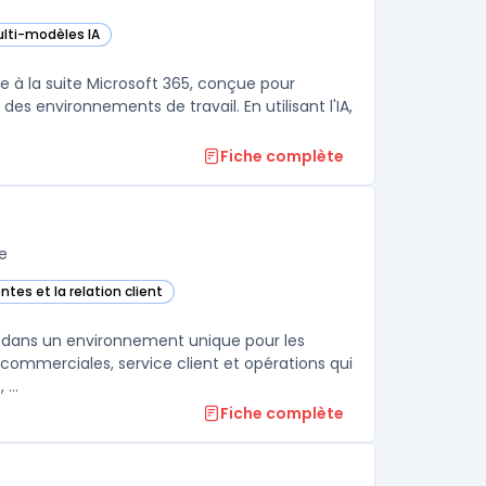
lti-modèles IA
s cette catégorie
rée à la suite Microsoft 365, conçue pour
es environnements de travail. En utilisant l'IA,
Fiche complète
e
entes et la relation client
catégorie
le dans un environnement unique pour les
, commerciales, service client et opérations qui
souhaitent unifier leur gestion client, leurs campagnes et leur support, ...
Fiche complète