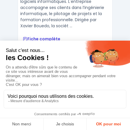
logiciels informatiques. L'entreprise
accompagne ses clients dans l’ingénierie
informatique, le pilotage de projets et la
formation professionnelle. Dirigée par
Xavier Bouedo, la sociét ...
Fiche complète
Prestige Téléphonie
Déploie des solutions télécom
et cybersécurité en entreprise
Contacter
PRESTIGE TÉLÉPHONIE est un intégrateur
téléphonie entreprise fondé en 1989 et
basé à Orléans. Forte d’une expérience
reconnue sur le marché des
télécommunications, la société
accompagne les PME et TPE en France dans
le conseil, la commercialisation et