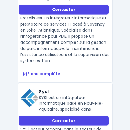
intégration Microsoft 365 pour
Contacter
PME. Il accompagne les
entreprises avec des solutions
Proselis est un intégrateur informatique et
sur-mesure et un support
prestataire de services IT basé à Savenay,
réactif.
en Loire-Atlantique. Spécialisé dans
l’infogérance pour PME, il propose un
accompagnement complet sur la gestion
du parc informatique, la maintenance,
l’assistance utilisateurs et la supervision des
systèmes. L’en ...
Fiche complète
Sys1
SYS1 est un intégrateur
informatique basé en Nouvelle-
Aquitaine, spécialisé dans
l’infogérance, la cybersécurité,
Contacter
la maintenance IT et le support
des PME/TPE avec une forte
SYS1, acteur reconnu dans le secteur de