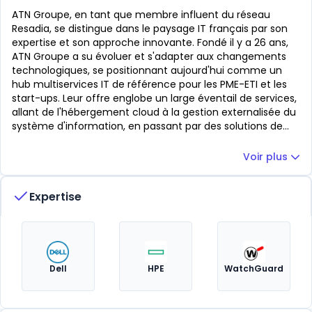
ATN Groupe, en tant que membre influent du réseau
Resadia, se distingue dans le paysage IT français par son
expertise et son approche innovante. Fondé il y a 26 ans,
ATN Groupe a su évoluer et s'adapter aux changements
technologiques, se positionnant aujourd'hui comme un
hub multiservices IT de référence pour les PME-ETI et les
start-ups. Leur offre englobe un large éventail de services,
allant de l'hébergement cloud à la gestion externalisée du
système d'information, en passant par des solutions de
services managés. Cette diversité de services permet à
ATN Groupe d'offrir une flexibilité opérationnelle et
Voir plus
financière inégalée à ses clients. La force d'ATN Groupe
réside dans son association avec Resadia, le plus grand
Expertise
réseau national d'experts IT en France. Cette collaboration
leur permet de bénéficier d'une présence étendue sur le
territoire avec 150 points de présence et plus de 6 000
experts IT. Cette envergure nationale, combinée à une
proximité locale, permet à ATN de répondre efficacement
aux besoins spécifiques de chaque client. Leur
Dell
HPE
WatchGuard
engagement envers la sécurité et la performance des
infrastructures IT de leurs clients est au cœur de leur
stratégie. ATN Groupe est ainsi reconnu pour son