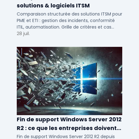
solutions & logiciels ITSM
Comparaison structurée des solutions ITSM pour
PME et ETI : gestion des incidents, conformité
ITIL, automatisation. Grille de critères et cas
d'usage par taille d'entreprise.
28 juil.
Fin de support Windows Server 2012
R2 : ce que les entreprises doivent
savoir
Fin de support Windows Server 2012 R2 depuis