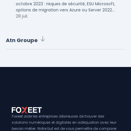
octobre 2023 : risques de sécurité, ESU Microsoft,
options de migration vers Azure ou Server 2022
pour TPE, PME et ETI.
28 juil.
Atn Groupe
Foxeet aide les entreprises désireuses de trouver des
solutions numériques et digitales en adéquation avec leur
besoin métier. Notre but est de vous permettre de comparer