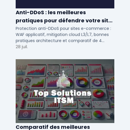
Anti-DDoS : les meilleures
pratiques pour défendre votre site
e-commerce en 2025
Protection anti-DDoS pour sites e-commerce :
WAF applicatif, mitigation cloud L3/L7, bonnes
pratiques architecture et comparatif de 4
solutions testees par des DSI en 2025.
28 juil.
Comparatif des meilleures