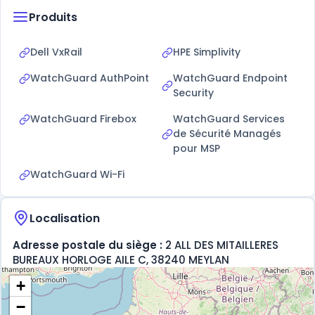
accompagnement personnalisé, son expertise technique
Produits
pointue et sa capacité à intégrer les dernières innovations
technologiques au service de la transformation
numérique des entreprises.
Dell VxRail
HPE Simplivity
WatchGuard AuthPoint
WatchGuard Endpoint
Security
WatchGuard Firebox
WatchGuard Services
de Sécurité Managés
pour MSP
WatchGuard Wi-Fi
Localisation
Adresse postale du siège :
2 ALL DES MITAILLERES
BUREAUX HORLOGE AILE C, 38240 MEYLAN
+
−