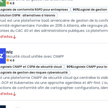
4.8
Logiciels de conformité RGPD pour entreprises
90%
Logiciel de gestio
ir OneTrust dans cette catégorie
— voir OneTrust dans c
Solution DSPM : alternatives à Varonis
ir OneTrust dans cette catégorie
ust est une plateforme SaaS américaine de gestion de la confi
rmité réglementaire. Fondée en 2016 à Atlanta, elle regroupe plu
prises du CAC 40 et des administrations publiques. La plateforme
 d’infos
Wiz
Sécurité cloud unifiée avec CNAPP
4.6
Logiciels CNAPP et CSPM de sécurité cloud
90%
Logiciels CNAPP pour la
ir Wiz dans cette catégorie
— voir Wiz dans cette catég
Logiciels de gestion des risques cybersécurité
ir Wiz dans cette catégorie
st une plateforme CNAPP de sécurité cloud qui centralise la visibil
, GCP et Kubernetes via une approche agentless et API-first. L’o
nctions de conformité afin de cartographier configurations, ident 
 d’infos