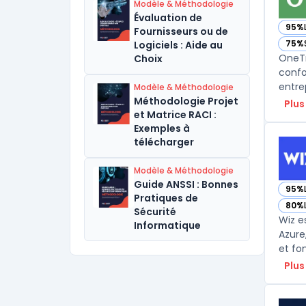
Modèle & Méthodologie
Évaluation de
95%
Fournisseurs ou de
— vo
75%
Logiciels : Aide au
— vo
OneTr
Choix
confo
entre
Modèle & Méthodologie
Méthodologie Projet
Plus
et Matrice RACI :
Exemples à
télécharger
Modèle & Méthodologie
Guide ANSSI : Bonnes
95%
— vo
Pratiques de
80%
— vo
Sécurité
Wiz e
Informatique
Azure
et fo
Plus