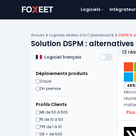
Logiciels
Intégrateur
Accueil
Logiciels dédiés à la Cybersécurité
DSPM & a
Solution DSPM : alternatives
13 rés
Logiciel français
Déploiements produits
Cloud
48%
— vo
On premise
Micro
réuni
Profils Clients
métier
Plus
ME de 50 à 500
PE de 10 à 50
TPE de 1 à 10
GE + de 500