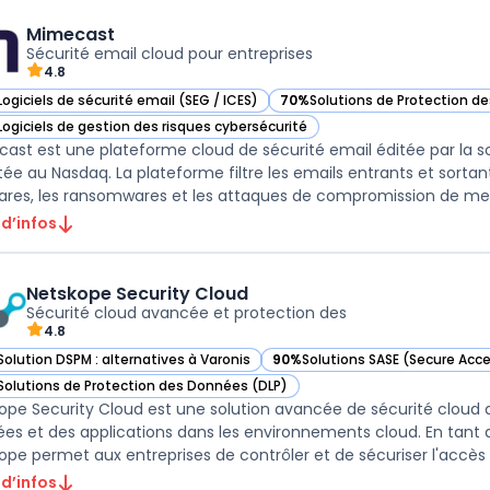
Mimecast
Sécurité email cloud pour entreprises
4.8
Logiciels de sécurité email (SEG / ICES)
70%
Solutions de Protection d
ir Mimecast dans cette catégorie
— voir Mimecast dans cette ca
Logiciels de gestion des risques cybersécurité
ir Mimecast dans cette catégorie
ast est une plateforme cloud de sécurité email éditée par la
tée au Nasdaq. La plateforme filtre les emails entrants et sortant
res, les ransomwares et les attaques de compromission de mess
 d’infos
Netskope Security Cloud
Sécurité cloud avancée et protection des
4.8
Solution DSPM : alternatives à Varonis
90%
Solutions SASE (Secure Acce
ir Netskope Security Cloud dans cette catégorie
— voir Netskope Security Cloud 
Solutions de Protection des Données (DLP)
ir Netskope Security Cloud dans cette catégorie
ope Security Cloud est une solution avancée de sécurité cloud 
es et des applications dans les environnements cloud. En tant 
ope permet aux entreprises de contrôler et de sécuriser l'accès à
 d’infos