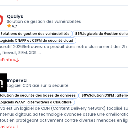
Qualys
Solution de gestion des vulnérabilités
4.7
%
Solutions de gestion des vulnérabilités
85%
Logiciels de Gestion de l
ir Qualys dans cette catégorie
— voir Qualys dans cette caté
Logiciels CNAPP et CSPM de sécurité cloud
ir Qualys dans cette catégorie
ratif 2026Retrouvez ce produit dans notre classement des 21 mei
 firewall, SIEM, XDR. ...
 d’infos
Imperva
Logiciel CDN axé sur la sécurité.
Solution de sécurité des bases de données
90%
Solution DSPM : altern
ir Imperva dans cette catégorie
— voir Imperva dans cette
Logiciels WAAP : alternatives à Cloudflare
ir Imperva dans cette catégorie
va est un logiciel de CDN (Content Delivery Network) focalisé sur 
ntenus digitaux. Sa technologie avancée assure une améliorati
, tout en protégeant activement contre diverses menaces en lign
 d’infos