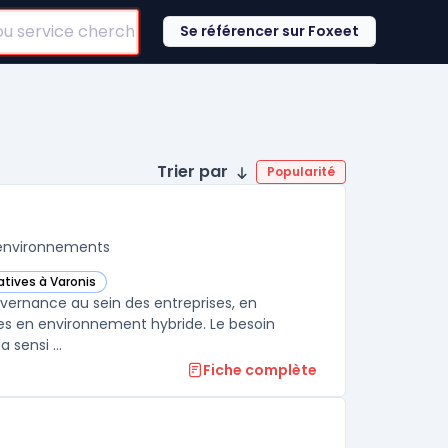
Se référencer sur Foxeet
Trier par
Popularité
 environnements
atives à Varonis
view (now Microsoft Purview) dans cette catégorie
overnance au sein des entreprises, en
nées en environnement hybride. Le besoin
 sensi ...
Fiche complète