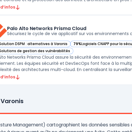
 d’infos
Palo Alto Networks Prisma Cloud
Sécurisez le cycle de vie applicatif sur vos environnements 
Solution DSPM : alternatives à Varonis
79%
Logiciels CNAPP pour la séc
ir Palo Alto Networks Prisma Cloud dans cette catégorie
— voir Palo Alto Networks Prism
Solutions de gestion des vulnérabilités
ir Palo Alto Networks Prisma Cloud dans cette catégorie
Alto Networks Prisma Cloud assure la sécurité des environnemen
iement. Les équipes sécurité et DevSecOps font face à la multip
exité des architectures multi-cloud. En centralisant la surveillanc
 d’infos
 Varonis
Posture Management) cartographient les données sensibles