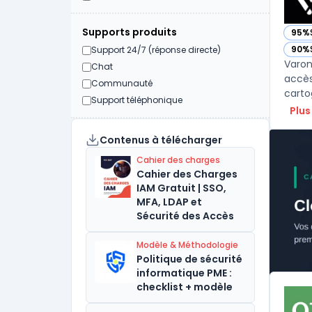
Supports produits
95%
— vo
90%
Support 24/7 (réponse directe)
— vo
Varon
Chat
accès 
Communauté
carto
Support téléphonique
Plus
Contenus à télécharger
Cahier des charges
Cahier des Charges
IAM Gratuit | SSO,
MFA, LDAP et
Sécurité des Accès
Modèle & Méthodologie
Politique de sécurité
informatique PME :
checklist + modèle