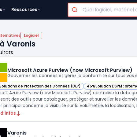
s
Ressources
lternatives
Logiciel
 à Varonis
ultats
Microsoft Azure Purview (now Microsoft Purview)
Gouvernez les données et gérez la conformité sur tous vos
Solutions de Protection des Données (DLP)
45%
Solution DSPM : altern
ir Microsoft Azure Purview (now Microsoft Purview) dans cette catégorie
— voir Microsoft Azure Pur
soft Azure Purview (now Microsoft Purview) centralise la data g
ssant des outils pour cataloguer, protéger et surveiller les don
 principal concerne la visibilité sur la volumétrie, la localisation, la
 d’infos
Varonis