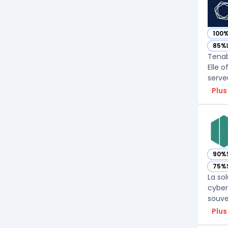
100
— vo
85%
— vo
Tenab
Elle o
Plus
90%
— vo
75%
— vo
La so
cyber
Plus