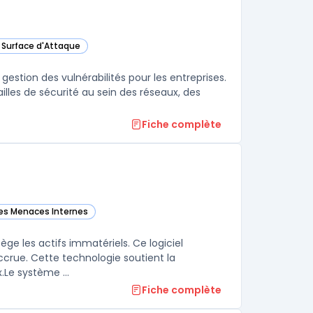
a Surface d'Attaque
tégorie
gestion des vulnérabilités pour les entreprises.
 failles de sécurité au sein des réseaux, des
Fiche complète
des Menaces Internes
 catégorie
ège les actifs immatériels. Ce logiciel
accrue. Cette technologie soutient la
souveraineté numérique tout en gardant un contrôle strict sur les flux.Le système ...
Fiche complète