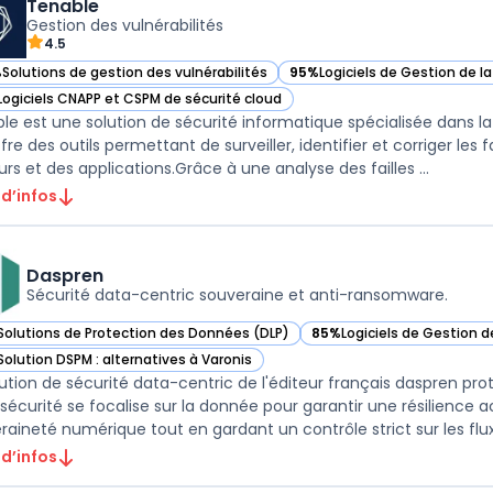
Tenable
Gestion des vulnérabilités
4.5
%
Solutions de gestion des vulnérabilités
95%
Logiciels de Gestion de l
ir Tenable dans cette catégorie
— voir Tenable dans cette ca
Logiciels CNAPP et CSPM de sécurité cloud
ir Tenable dans cette catégorie
le est une solution de sécurité informatique spécialisée dans la 
ffre des outils permettant de surveiller, identifier et corriger les
serveurs et des applications.Grâce à une analyse des failles ...
 d’infos
Daspren
Sécurité data-centric souveraine et anti-ransomware.
Solutions de Protection des Données (DLP)
85%
Logiciels de Gestion 
ir Daspren dans cette catégorie
— voir Daspren dans cette
Solution DSPM : alternatives à Varonis
ir Daspren dans cette catégorie
lution de sécurité data-centric de l'éditeur français daspren prot
sécurité se focalise sur la donnée pour garantir une résilience 
 d’infos