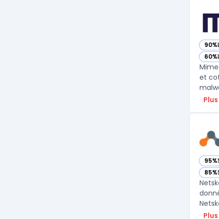
90%
— vo
60%
— vo
Mimec
et co
malwa
Plus
95%
— vo
85%
— vo
Netsk
donné
Netsk
Plus