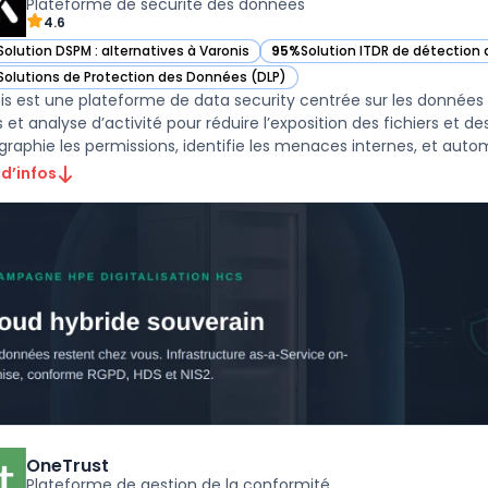
Plateforme de sécurité des données
4.6
Solution DSPM : alternatives à Varonis
95%
Solution ITDR de détection
ir Varonis dans cette catégorie
— voir Varonis dans cette catég
Solutions de Protection des Données (DLP)
ir Varonis dans cette catégorie
is est une plateforme de data security centrée sur les donnée
et analyse d’activité pour réduire l’exposition des fichiers et des 
graphie les permissions, identifie les menaces internes, et automa
 d’infos
OneTrust
Plateforme de gestion de la conformité