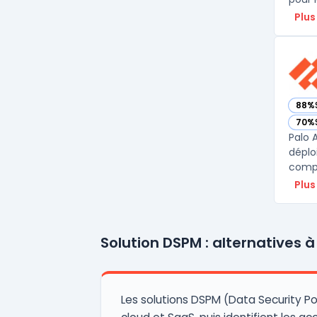
Plus
88%
— vo
70%
— vo
Palo 
déplo
compl
Plus
Solution DSPM : alternatives à
Les solutions DSPM (Data Security 