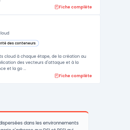
Fiche complète
cloud
urité des conteneurs
a Cloud dans cette catégorie
ts cloud à chaque étape, de la création au
lication des vecteurs d'attaque et à la
e et la go ...
Fiche complète
 dispersées dans les environnements