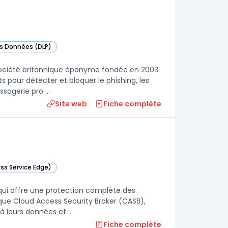
es Données (DLP)
tégorie
 société britannique éponyme fondée en 2003
s pour détecter et bloquer le phishing, les
agerie pro ...
Site web
Fiche complète
ss Service Edge)
dans cette catégorie
qui offre une protection complète des
que Cloud Access Security Broker (CASB),
 leurs données et ...
Fiche complète