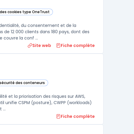
n des cookies type OneTrust
ette catégorie
dentialité, du consentement et de la
s de 12 000 clients dans 180 pays, dont des
 couvre la conf ...
Site web
Fiche complète
 sécurité des conteneurs
orie
ité et la priorisation des risques sur AWS,
util unifie CSPM (posture), CWPP (workloads)
...
Fiche complète