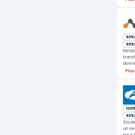
90%
— vo
90%
— vo
Netsk
trans
donné
Plus
100
— vo
90%
— vo
Zscal
un se
pour 