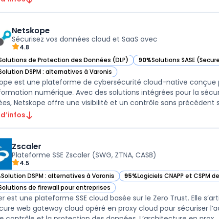
Netskope
Sécurisez vos données cloud et SaaS avec
4.8
Solutions de Protection des Données (DLP)
90%
Solutions SASE (Secur
ir Netskope dans cette catégorie
— voir Netskope dans cett
Solution DSPM : alternatives à Varonis
ir Netskope dans cette catégorie
ope est une plateforme de cybersécurité cloud-native conçue po
formation numérique. Avec des solutions intégrées pour la sécurit
es, Netskope offre une visibilité et un contrôle sans précédent sur
 d’infos
Zscaler
Plateforme SSE Zscaler (SWG, ZTNA, CASB)
4.5
%
Solution DSPM : alternatives à Varonis
95%
Logiciels CNAPP et CSPM de
ir Zscaler dans cette catégorie
— voir Zscaler dans cette catég
Solutions de firewall pour entreprises
ir Zscaler dans cette catégorie
er est une plateforme SSE cloud basée sur le Zero Trust. Elle s’ar
cure web gateway cloud opéré en proxy cloud pour sécuriser l’a
le contrôle et la protection des données. L’architecture en prox ..