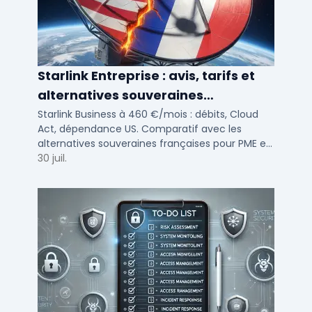
Starlink Entreprise : avis, tarifs et
alternatives souveraines
françaises 2026
Starlink Business à 460 €/mois : débits, Cloud
Act, dépendance US. Comparatif avec les
alternatives souveraines françaises pour PME et
ETI multi-sites. Avis terrain et critères de choix
30 juil.
DSI.