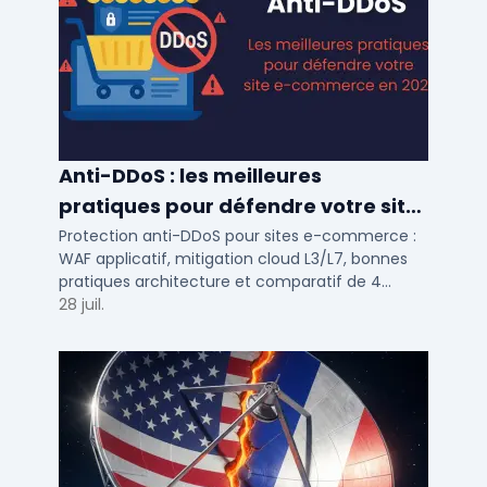
Anti-DDoS : les meilleures
pratiques pour défendre votre site
e-commerce en 2025
Protection anti-DDoS pour sites e-commerce :
WAF applicatif, mitigation cloud L3/L7, bonnes
pratiques architecture et comparatif de 4
solutions testees par des DSI en 2025.
28 juil.