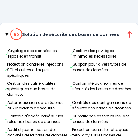
Catégories
90% de compatibilité
Solution de sécurité des bases de données
90
Cryptage des données en
Gestion des privilèges
repos et en transit
minimales nécessaires
Protection contre les injections
Support pour divers types de
SQL et autres attaques
bases de données
spécifiques
Gestion des vulnérabilités
Conformité aux normes de
spécifiques aux bases de
sécurité des bases de données
données
Automatisation de la réponse
Contrôle des configurations de
aux incidents de sécurité
sécurité des bases de données
Contrôle d'accès basé sur les
Surveillance en temps réel des
rôles aux bases de données
bases de données
Audit et journalisation des
Protection contre les attaques
activités de la base de données
zero-day sur les bases de