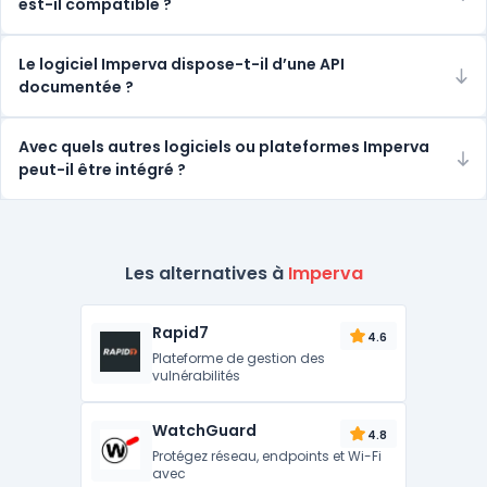
est-il compatible ?
Le logiciel Imperva dispose-t-il d’une API
documentée ?
Avec quels autres logiciels ou plateformes Imperva
peut-il être intégré ?
Les alternatives à
Imperva
Rapid7
4.6
Plateforme de gestion des
vulnérabilités
WatchGuard
4.8
Protégez réseau, endpoints et Wi-Fi
avec