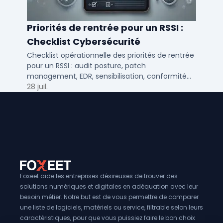
Priorités de rentrée pour un RSSI :
Checklist Cybersécurité
Checklist opérationnelle des priorités de rentrée
pour un RSSI : audit posture, patch
management, EDR, sensibilisation, conformité
NIS2 et plan de continuité.
28 juil.
Foxeet aide les entreprises désireuses de trouver des
solutions numériques et digitales en adéquation avec leur
besoin métier. Notre but est de vous permettre de comparer
une liste de logiciels, matériels ou service, filtrable selon leurs
caractéristiques, pour que vous puissiez faire le bon choix