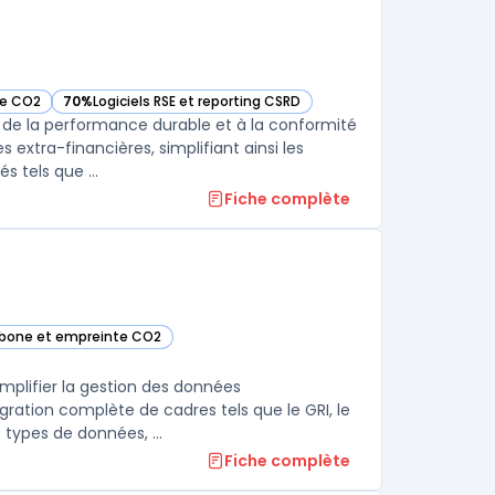
te CO2
70%
Logiciels RSE et reporting CSRD
— voir Greenscope dans cette catégorie
de la performance durable et à la conformité
 extra-financières, simplifiant ainsi les
 tels que ...
Fiche complète
arbone et empreinte CO2
tte catégorie
mplifier la gestion des données
ration complète de cadres tels que le GRI, le
 types de données, ...
Fiche complète