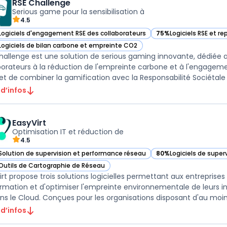
RSE Challenge
Serious game pour la sensibilisation à
4.5
Logiciels d'engagement RSE des collaborateurs
75%
Logiciels RSE et r
ir RSE Challenge dans cette catégorie
— voir RSE Challenge d
Logiciels de bilan carbone et empreinte CO2
ir RSE Challenge dans cette catégorie
hallenge est une solution de serious gaming innovante, dédiée au
borateurs à la réduction de l'empreinte carbone et à l'engage
t de combiner la gamification avec la Responsabilité Sociétale d
 d’infos
EasyVirt
Optimisation IT et réduction de
4.5
Solution de supervision et performance réseau
80%
Logiciels de super
r EasyVirt dans cette catégorie
— voir EasyVirt dans c
Outils de Cartographie de Réseau
r EasyVirt dans cette catégorie
irt propose trois solutions logicielles permettant aux entreprise
ormation et d'optimiser l'empreinte environnementale de leurs i
ns le Cloud. Conçues pour les organisations disposant d'au moins
 d’infos