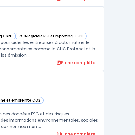
ng CSRD
75%
Logiciels RSE et reporting CSRD
tte catégorie
— voir Persefoni dans cette catégorie
our aider les entreprises à automatiser le
vironnementales comme le GHG Protocol et la
es émission ...
Fiche complète
rbone et empreinte CO2
catégorie
on des données ESG et des risques
yse des informations environnementales, sociales
 aux normes mon ...
Fiche complète