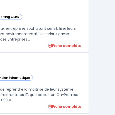
eporting CSRD
ans cette catégorie
x entreprises souhaitant sensibiliser leurs
ment environnemental. Ce serious game
es Entreprises ...
Fiche complète
vision informatique
ette catégorie
s de reprendre la maîtrise de leur système
nfrastructures IT, que ce soit en On-Premise
 50 V ...
Fiche complète