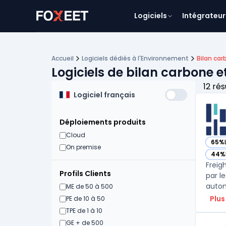
Logiciels
Intégrateur
Accueil
Logiciels dédiés à l'Environnement
Bilan car
Logiciels de bilan carbone 
12 rés
Logiciel français
Déploiements produits
Cloud
65%
— vo
On premise
44%
— vo
Freig
Profils Clients
par l
autom
ME de 50 à 500
Plus
PE de 10 à 50
TPE de 1 à 10
GE + de 500