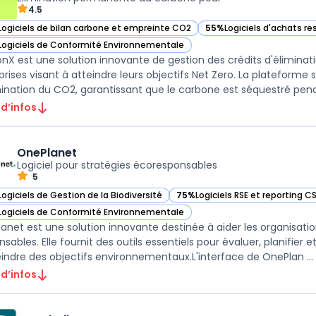
4.5
Logiciels de bilan carbone et empreinte CO2
55%
Logiciels d'achats r
ir CarbonX dans cette catégorie
— voir CarbonX dans cett
Logiciels de Conformité Environnementale
ir CarbonX dans cette catégorie
nX est une solution innovante de gestion des crédits d'élimin
prises visant à atteindre leurs objectifs Net Zero. La plateforme
mination du CO2, garantissant que le carbone est séquestré pend
 d’infos
OnePlanet
Logiciel pour stratégies écoresponsables
5
Logiciels de Gestion de la Biodiversité
75%
Logiciels RSE et reporting C
ir OnePlanet dans cette catégorie
— voir OnePlanet dans cette ca
Logiciels de Conformité Environnementale
ir OnePlanet dans cette catégorie
anet est une solution innovante destinée à aider les organisati
sables. Elle fournit des outils essentiels pour évaluer, planifier 
eindre des objectifs environnementaux.L'interface de OnePlan ...
 d’infos