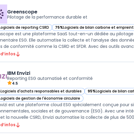
Greenscope
Pilotage de la performance durable et
Logiciels de reporting CSRD
75%
Logiciels de bilan carbone et emprein
ir Greenscope dans cette catégorie
— voir Greenscope dans cette catégorie
scope est une plateforme SaaS tout-en-un dédiée au pilotage 
mentaire ESG. Elle automatise la collecte et l’analyse des données
ts de conformité comme la CSRD et SFDR. Avec des outils avancés
 d’infos
IBM Envizi
Reporting ESG automatisé et conformité
4.5
%
Logiciels d'achats responsables et durables
95%
Logiciels de bilan c
r IBM Envizi dans cette catégorie
— voir IBM Envizi dans ce
Logiciels de gestion de l'économie circulaire
r IBM Envizi dans cette catégorie
nvizi est une plateforme cloud ESG spécialement conçue pour si
onnementales, sociales et de gouvernance (ESG). Avec une intég
et la nouvelle CSRD, Envizi automatise la collecte de plus de 500
 d’infos