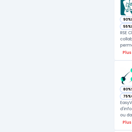
90%
— vo
55%
— vo
RSE C
colla
perme
Plus
80%
— voi
75%
— voi
EasyV
d'inf
ou da
Plus