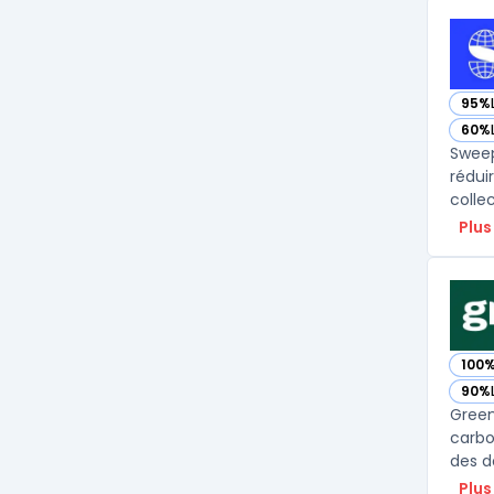
95%
— vo
60%
— vo
Sweep
rédui
collec
Plus
100
— vo
90%
— vo
Green
carbo
des d
Plus