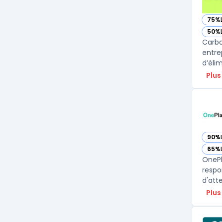
75%
— vo
50%
— vo
Carbo
entre
d’éli
Plus
90%
— vo
65%
— vo
OnePl
respon
d'att
Plus