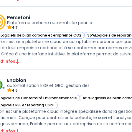
Persefoni
Plateforme carbone automatisée pour la
4.7
%
Logiciels de bilan carbone et empreinte CO2
95%
Logiciels de reporti
ir Persefoni dans cette catégorie
— voir Persefoni dans ce
foni est une plateforme cloud de comptabilité carbone conçue p
l de leur empreinte carbone et à se conformer aux normes en
 Grâce à une interface intuitive, la plateforme permet de suivre l
 d’infos
Enablon
automatisation ESG et GRC, gestion des
4.6
Logiciels de Conformité Environnementale
65%
Logiciels de bilan ca
ir Enablon dans cette catégorie
— voir Enablon dans cette 
Logiciels RSE et reporting CSRD
ir Enablon dans cette catégorie
on est une plateforme cloud intégrée spécialisée dans la gesti
tionnels. Conçue pour centraliser la collecte, le suivi et l'anal
 gouvernance, Enablon permet aux entreprises de se conformer
 d’infos