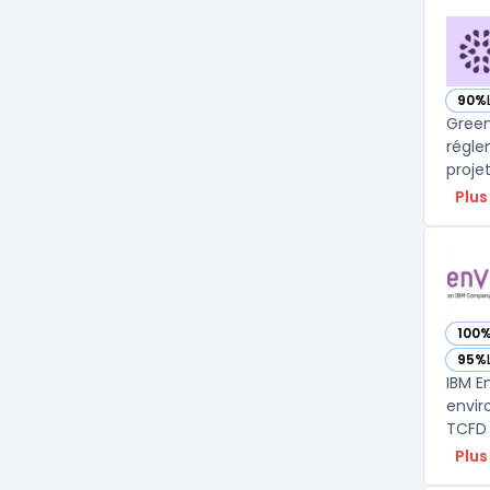
90%
— vo
Green
régle
proje
Plus
100
— voi
95%
— voi
IBM E
envir
TCFD 
Plus