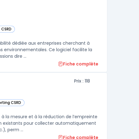
g CSRD
catégorie
ilité dédiée aux entreprises cherchant à
environnementales. Ce logiciel facilite la
ions dire ...
Fiche complète
Prix : 118
porting CSRD
e catégorie
 à la mesure et à la réduction de l’empreinte
ion existants pour collecter automatiquement
), perm ...
Fiche complète