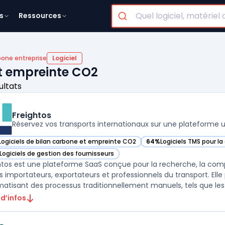
s
Ressources
bone entreprise
Logiciel
et empreinte CO2
ultats
Freightos
Réservez vos transports internationaux sur une plateforme 
Logiciels de bilan carbone et empreinte CO2
64%
Logiciels TMS pour la
ir Freightos dans cette catégorie
— voir Freightos dans cet
Logiciels de gestion des fournisseurs
ir Freightos dans cette catégorie
htos est une plateforme SaaS conçue pour la recherche, la compa
es importateurs, exportateurs et professionnels du transport. Elle 
atisant des processus traditionnellement manuels, tels que les .
 d’infos