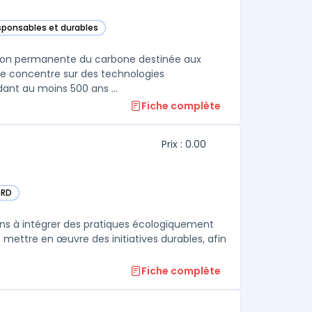
esponsables et durables
e catégorie
ation permanente du carbone destinée aux
 se concentre sur des technologies
ant au moins 500 ans ...
Fiche complète
Prix : 0.00
SRD
tégorie
ons à intégrer des pratiques écologiquement
et mettre en œuvre des initiatives durables, afin
Fiche complète