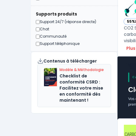
Supports produits
55%
Support 24/7 (réponse directe)
— vo
CO2 S
Chat
carbo
Communauté
visib
Support téléphonique
Plus
Contenus à télécharger
Modèle & Méthodologie
Checklist de
conformité CSRD :
Facilitez votre mise
en conformité dès
maintenant !