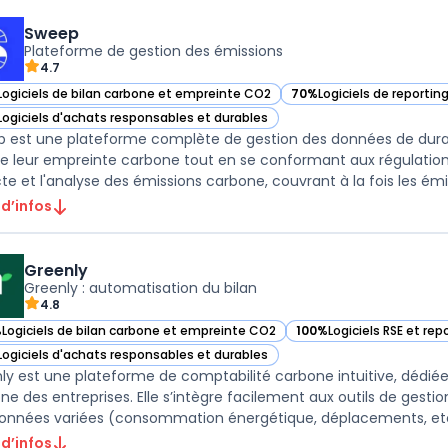
Sweep
Plateforme de gestion des émissions
4.7
Logiciels de bilan carbone et empreinte CO2
70%
Logiciels de reportin
ir Sweep dans cette catégorie
— voir Sweep dans cette 
Logiciels d'achats responsables et durables
ir Sweep dans cette catégorie
 est une plateforme complète de gestion des données de durab
re leur empreinte carbone tout en se conformant aux régulations 
te et l'analyse des émissions carbone, couvrant à la fois les émiss
 d’infos
Greenly
Greenly : automatisation du bilan
4.8
%
Logiciels de bilan carbone et empreinte CO2
100%
Logiciels RSE et re
ir Greenly dans cette catégorie
— voir Greenly dans cett
Logiciels d'achats responsables et durables
ir Greenly dans cette catégorie
ly est une plateforme de comptabilité carbone intuitive, dédiée
ne des entreprises. Elle s’intègre facilement aux outils de gest
onnées variées (consommation énergétique, déplacements, etc.
 d’infos