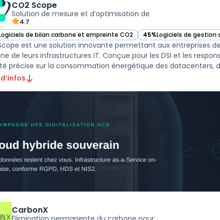
CO2 Scope
Solution de mesure et d’optimisation de
4.7
Logiciels de bilan carbone et empreinte CO2
45%
Logiciels de gestion 
ir CO2 Scope dans cette catégorie
— voir CO2 Scope dans ce
cope est une solution innovante permettant aux entreprises de 
ne de leurs infrastructures IT. Conçue pour les DSI et les respo
ilité précise sur la consommation énergétique des datacenters, de
 d’infos
CarbonX
Élimination permanente du carbone pour