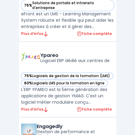
Solutions de portails et intranets
75%
— voir eFront dans cette catégorie
d'entreprise
eFront est un LMS - Learning Management
System robuste et flexible qui peut aider les
entreprises à créer et à gérer des
programmes de formation en ligne
Plus d’infos
Fiche complète
efficaces. Il permet aux organisations de
suivre facilement le progrès des
apprenants et de distribuer du contenu
Ypareo
pédagogique, y compris des docum ...
Logiciel ERP dédié aux centres de
75%
Logiciels de gestion de la formation (LMS)
— voir Ypareo dans cette catégorie
60%
Logiciels LMS pour la formation en ligne
— voir Ypareo dans cette catégorie
L'ERP YPAREO est la 5ème génération des
applications de gestion YMAG. C'est un
logiciel métier modulaire conçu
spécifiquement pour la gestion des
Plus d’infos
Fiche complète
organismes de formation de toutes tailles. Il
couvre quatre grands domaines
Engagedly
fonctionnels, assurant une gestion
Gestion de performance et
complète des processus d'un centre de