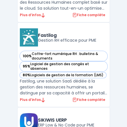
des Ressources Humaines complet basé sur
le cloud. Sa solution tout-en-un optimise
l'embauche, la formation, la paie, le suivi
Plus d’infos
Fiche complète
des congés, l'évaluation des performances
et la gestion des avantages sociaux. Avec
ses outils de reporting et d'analyse, vous
Fastilog
pouve ...
Gestion RH efficace pour PME
Coffre-fort numérique RH : bulletins &
100%
— voir Fastilog dans cette catégorie
documents
Logiciel de gestion des congés et
95%
— voir Fastilog dans cette catégorie
absences
80%
Logiciels de gestion de la formation (LMS)
— voir Fastilog dans cette catégorie
Fastilog, une solution SaaS dédiée à la
gestion des ressources humaines, se
distingue par sa capacité à offrir un portail
RH sur mesure. Avec ses 12 modules, il
Plus d’infos
Fiche complète
couvre des fonctionnalités clés telles que la
gestion des absences et des congés, la
dématérialisation des bulletins de paie, et
SIKIWIS UERP
l'automati ...
ERP Low & No Code pour PME