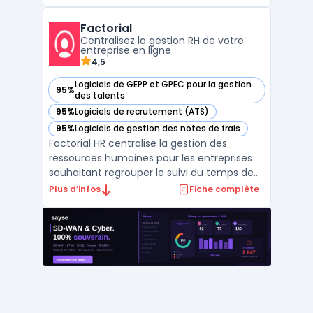
suisse Illizeo Cloud Solutions, ce logiciel sirh
est entièrement basé sur le cloud et vise à
Factorial
simplifier les processus pour les entreprises
Centralisez la gestion RH de votre
de ...
entreprise en ligne
4,5
Logiciels de GEPP et GPEC pour la gestion
95%
— voir Factorial dans cette catégorie
des talents
95%
Logiciels de recrutement (ATS)
— voir Factorial dans cette catégorie
95%
Logiciels de gestion des notes de frais
— voir Factorial dans cette catégorie
Factorial HR centralise la gestion des
ressources humaines pour les entreprises
souhaitant regrouper le suivi du temps de
travail, des absences, de la paie, du
Plus d’infos
Fiche complète
recrutement et de la gestion documentaire
dans un seul outil. La plateforme permet
l'accès aux dossiers des collaborateurs, la
gestion docum ...