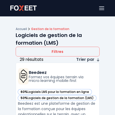
Ouver
Accueil
Gestion de la formation
Logiciels de gestion de la
formation (LMS)
Filtres
29 résultats
Trier par
Beedeez
Formez vos équipes terrain via
micro‑learning mobile‑first
60%
Logiciels LMS pour la formation en ligne
— voir Beedeez dans cette catégorie
50%
Logiciels de gestion de la formation (LMS)
— voir Beedeez dans cette catégorie
Beedeez est une plateforme de gestion de
la formation conçue pour les équipes
opérationnelles sur le terrain, avec un