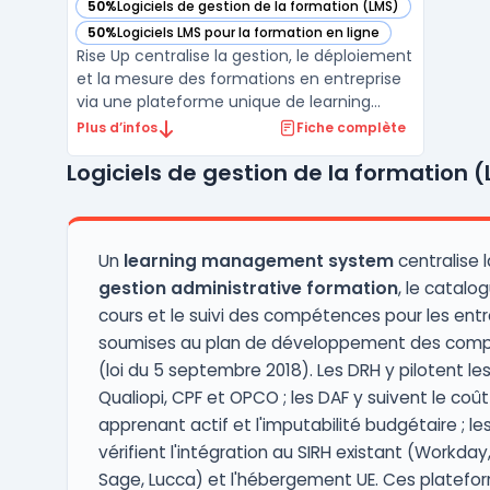
50%
Logiciels de gestion de la formation (LMS)
— voir Rise Up dans cette catégorie
50%
Logiciels LMS pour la formation en ligne
— voir Rise Up dans cette catégorie
Rise Up centralise la gestion, le déploiement
et la mesure des formations en entreprise
via une plateforme unique de learning
management system. Le besoin métier
Plus d’infos
Fiche complète
porte sur l’orchestration de sessions de
Logiciels de gestion de la formation 
formation à destination de collaborateurs,
clients ou partenaires, segmentées par
population et p ...
Un
learning management system
centralise l
gestion administrative formation
, le catalo
cours et le suivi des compétences pour les entr
soumises au plan de développement des com
(loi du 5 septembre 2018). Les DRH y pilotent le
Qualiopi, CPF et OPCO ; les DAF y suivent le coût
apprenant actif et l'imputabilité budgétaire ; les
vérifient l'intégration au SIRH existant (Workday
Sage, Lucca) et l'hébergement UE. Ces platefo