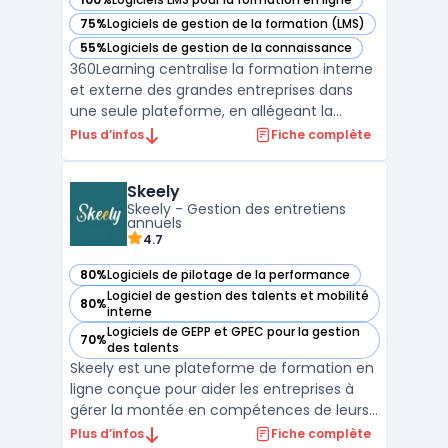
— voir 360Learning dans cette catégorie
75%
Logiciels de gestion de la formation (LMS)
— voir 360Learning dans cette catégorie
55%
Logiciels de gestion de la connaissance
— voir 360Learning dans cette catégorie
360Learning centralise la formation interne
et externe des grandes entreprises dans
une seule plateforme, en allégeant la
gestion avec un learning management
Plus d’infos
Fiche complète
system automatisé. Le besoin métier
principal concerne la nécessité de
Skeely
combiner gestion de contenus, animation
Skeely - Gestion des entretiens
pédagogique et intégration des ...
annuels
4.7
80%
Logiciels de pilotage de la performance
— voir Skeely dans cette catégorie
Logiciel de gestion des talents et mobilité
80%
— voir Skeely dans cette catégorie
interne
Logiciels de GEPP et GPEC pour la gestion
70%
— voir Skeely dans cette catégorie
des talents
Skeely est une plateforme de formation en
ligne conçue pour aider les entreprises à
gérer la montée en compétences de leurs
collaborateurs de manière efficace et
Plus d’infos
Fiche complète