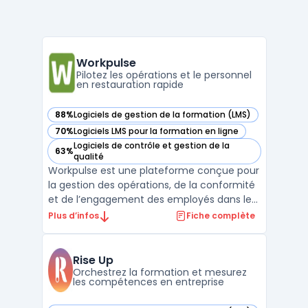
Workpulse
Pilotez les opérations et le personnel
en restauration rapide
88%
Logiciels de gestion de la formation (LMS)
— voir Workpulse dans cette catégorie
70%
Logiciels LMS pour la formation en ligne
— voir Workpulse dans cette catégorie
Logiciels de contrôle et gestion de la
63%
— voir Workpulse dans cette catégorie
qualité
Workpulse est une plateforme conçue pour
la gestion des opérations, de la conformité
et de l’engagement des employés dans les
environnements de travail à flux tendu,
Plus d’infos
Fiche complète
notamment avec un focus sur la
restauration rapide. L’outil répond aux
exigences de contrôle des processus, y
Rise Up
compris la conformité al ...
Orchestrez la formation et mesurez
les compétences en entreprise