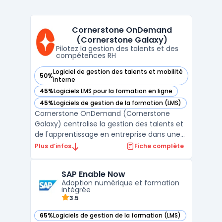
Cornerstone OnDemand
(Cornerstone Galaxy)
Pilotez la gestion des talents et des
compétences RH
Logiciel de gestion des talents et mobilité
50%
— voir Cornerstone OnDemand (Cornerstone Galaxy) dans 
interne
45%
Logiciels LMS pour la formation en ligne
— voir Cornerstone OnDemand (Cornerstone Galaxy) dans 
45%
Logiciels de gestion de la formation (LMS)
— voir Cornerstone OnDemand (Cornerstone Galaxy) dans 
Cornerstone OnDemand (Cornerstone
Galaxy) centralise la gestion des talents et
de l'apprentissage en entreprise dans une
plateforme cloud unifiée, conçue pour les
Plus d’infos
Fiche complète
organisations comptant des effectifs
importants ou des structures complexes.
SAP Enable Now
Son usage cible les équipes RH, les
Adoption numérique et formation
managers et les administ ...
intégrée
3.5
65%
Logiciels de gestion de la formation (LMS)
— voir SAP Enable Now dans cette catégorie