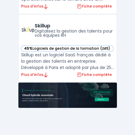
modèle mobile-first et une utilisation
Plus d’infos
Fiche complète
possible hors connexion. Ce logiciel
s’adresse aux organisations multisites et
aux métiers de terrain où l’accès à une
Skillup
formation classique est ...
Digitalisez la gestion des talents pour
vos équipes RH
45%
Logiciels de gestion de la formation (LMS)
— voir Skillup dans cette catégorie
Skillup est un logiciel SaaS français dédié à
la gestion des talents en entreprise.
Développé à Paris et adopté par plus de 250
équipes RH, il cible les organisations qui
Plus d’infos
Fiche complète
souhaitent digitaliser leurs processus RH et
rationaliser les flux administratifs. Skillup
prend en charge la gestion RH en centr ...