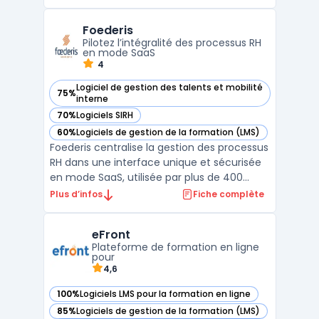
centralisée. Elle propose un écosystème
digital complet pour les ressources
Foederis
humaines, combinant gestion des
Pilotez l’intégralité des processus RH
compétences, suivi des perform ...
en mode SaaS
4
Logiciel de gestion des talents et mobilité
75%
— voir Foederis dans cette catégorie
interne
70%
Logiciels SIRH
— voir Foederis dans cette catégorie
60%
Logiciels de gestion de la formation (LMS)
— voir Foederis dans cette catégorie
Foederis centralise la gestion des processus
RH dans une interface unique et sécurisée
en mode SaaS, utilisée par plus de 400
clients et 2 millions d’utilisateurs en Europe.
Plus d’infos
Fiche complète
Les enjeux auxquels répond ce logiciel de
gestion des ressources humaines
eFront
comprennent la visibilité globale sur
Plateforme de formation en ligne
l’ensemble des ...
pour
4,6
100%
Logiciels LMS pour la formation en ligne
— voir eFront dans cette catégorie
85%
Logiciels de gestion de la formation (LMS)
— voir eFront dans cette catégorie