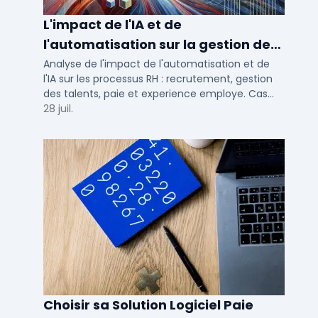
L'impact de l'IA et de
l'automatisation sur la gestion des
talents RH
Analyse de l'impact de l'automatisation et de
l'IA sur les processus RH : recrutement, gestion
des talents, paie et experience employe. Cas
concrets pour TPE, PME et ETI en 2026.
28 juil.
Choisir sa Solution Logiciel Paie