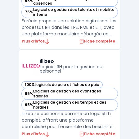
95%
— voir Eurécia dans cette catégorie
absences
Logiciel de gestion des talents et mobilité
75%
— voir Eurécia dans cette catégorie
interne
Eurécia propose une solution digitalisant les
processus RH dans les TPE, PME et ETI, avec
une plateforme modulaire hébergée en
France et conforme au RGPD. Cette
Plus d’infos
Fiche complète
interface centralise la gestion
administrative des ressources humaines,
allant du suivi des dossiers salariés à
Illizeo
l’ensemble du pilotage RH. ...
Logiciel RH pour la gestion du
personnel
100%
Logiciels de paie et fiches de paie
— voir Illizeo dans cette catégorie
Logiciels de gestion des avantages
95%
— voir Illizeo dans cette catégorie
salariés
Logiciels de gestion des temps et des
95%
— voir Illizeo dans cette catégorie
horaires
Illizeo se positionne comme un logiciel rh
complet, offrant une plateforme
centralisée pour l'ensemble des besoins en
ressources humaines. Conçu par l'éditeur
Plus d’infos
Fiche complète