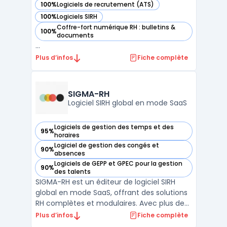
100%
Logiciels de recrutement (ATS)
— voir HR4YOU dans cette catégorie
100%
Logiciels SIRH
— voir HR4YOU dans cette catégorie
Coffre-fort numérique RH : bulletins &
100%
— voir HR4YOU dans cette catégorie
documents
...
Plus d’infos
Fiche complète
SIGMA-RH
Logiciel SIRH global en mode SaaS
Logiciels de gestion des temps et des
95%
— voir SIGMA-RH dans cette catégorie
horaires
Logiciel de gestion des congés et
90%
— voir SIGMA-RH dans cette catégorie
absences
Logiciels de GEPP et GPEC pour la gestion
90%
— voir SIGMA-RH dans cette catégorie
des talents
SIGMA-RH est un éditeur de logiciel SIRH
global en mode SaaS, offrant des solutions
RH complètes et modulaires. Avec plus de
30 ans d’expérience, SIGMA-RH propose une
Plus d’infos
Fiche complète
gestion administrative efficace, incluant le