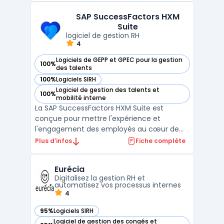
Core RH, la gestion des notes de frais, la
SAP SuccessFactors HXM
signature électronique intégrée, ainsi que la
Suite
...
logiciel de gestion RH
4
Logiciels de GEPP et GPEC pour la gestion
100%
— voir SAP SuccessFactors HXM Suite dans cette catégorie
des talents
100%
Logiciels SIRH
— voir SAP SuccessFactors HXM Suite dans cette catégorie
Logiciel de gestion des talents et
100%
— voir SAP SuccessFactors HXM Suite dans cette catégorie
mobilité interne
La SAP SuccessFactors HXM Suite est
conçue pour mettre l'expérience et
l'engagement des employés au cœur de
votre organisation. Cette suite offre des
Plus d’infos
Fiche complète
solutions basées sur le cloud, telles qu'un
système de gestion des ressources
Eurécia
humaines (HRMS), qui relie le Core HR et la
Digitalisez la gestion RH et
paie, la gestion des talents ...
automatisez vos processus internes
4
95%
Logiciels SIRH
— voir Eurécia dans cette catégorie
Logiciel de gestion des congés et