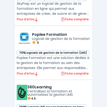
— voir SkyPrep dans cette catégorie
SkyPrep est un logiciel de gestion de la
formation en ligne qui permet aux
entreprises de créer, de suivre et de gérer
leurs programmes de formation. Avec des
Plus d’infos
Fiche complète
fonctionnalités telles que la création de
cours personnalisés, la gestion des
utilisateurs, et des rapports avancés sur la
Poplee Formation
Logiciel de gestion de la formation
progression de la ...
5
70%
Logiciels de gestion de la formation (LMS)
— voir Poplee Formation dans cette catégorie
Poplee Formation est une solution dédiée à
la gestion de la formation au sein des
entreprises. Elle permet aux responsables
RH et aux formateurs de planifier, suivre et
Plus d’infos
Fiche complète
évaluer les formations proposées aux
collaborateurs. Grâce à ses outils intégrés,
360Learning
le logiciel facilite la gestion des sessions de
Centralisez la formation et
f ...
automatisez la gestion LMS
4.5
100%
Logiciels LMS pour la formation en ligne