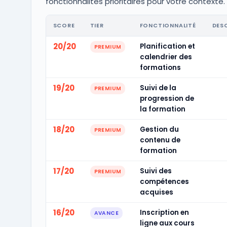
fonctionnalités prioritaires pour votre contexte.
SCORE
TIER
FONCTIONNALITÉ
DES
20/20
Planification et
PREMIUM
calendrier des
formations
19/20
Suivi de la
PREMIUM
progression de
la formation
18/20
Gestion du
PREMIUM
contenu de
formation
17/20
Suivi des
PREMIUM
compétences
acquises
16/20
Inscription en
AVANCE
ligne aux cours