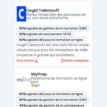
planification RH et la gestion des talents. Ce
logiciel modulaire est conçu pour faciliter la
Cegid Talentsoft
gestion des informat ...
Pilotez l’ensemble des processus RH
sur une seule plateforme
80%
Logiciels de gestion de la formation (LMS)
— voir Cegid Talentsoft dans cette catégorie
60%
Logiciels de recrutement (ATS)
— voir Cegid Talentsoft dans cette catégorie
60%
Logiciels LMS pour la formation en ligne
— voir Cegid Talentsoft dans cette catégorie
Cegid Talentsoft est une suite RH en mode
cloud conçue pour les entreprises de taille
moyenne à grande qui souhaitent
centraliser la gestion des ressources
Plus d’infos
Fiche complète
humaines sur une plateforme unique. La
solution permet l’administration des
SkyPrep
données collaborateurs et l’automatisation
Plateforme de formation en ligne
des processus d’administr ...
pour
4,7
85%
Logiciels LMS pour la formation en ligne
— voir SkyPrep dans cette catégorie
85%
Logiciels de gestion de la formation (LMS)
— voir SkyPrep dans cette catégorie
45%
Logiciels de gestion de la connaissance