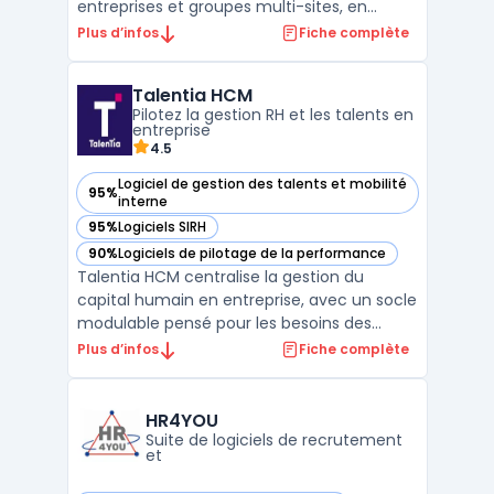
entreprises et groupes multi-sites, en
intégrant l’ensemble des fonctionnalités
Plus d’infos
Fiche complète
SIRH liées à la gestion des temps, des
activités et de la paie. Cette solution
Talentia HCM
s’adresse aux organisations ayant des
Pilotez la gestion RH et les talents en
besoins spécifiques de su ...
entreprise
4.5
Logiciel de gestion des talents et mobilité
95%
— voir Talentia HCM dans cette catégorie
interne
95%
Logiciels SIRH
— voir Talentia HCM dans cette catégorie
90%
Logiciels de pilotage de la performance
— voir Talentia HCM dans cette catégorie
Talentia HCM centralise la gestion du
capital humain en entreprise, avec un socle
modulable pensé pour les besoins des
organisations de taille moyenne à grande.
Plus d’infos
Fiche complète
Ce logiciel cible la rationalisation des
processus RH, depuis la gestion
administrative jusqu’à la planification des
HR4YOU
effectifs. Les équipes ...
Suite de logiciels de recrutement
et