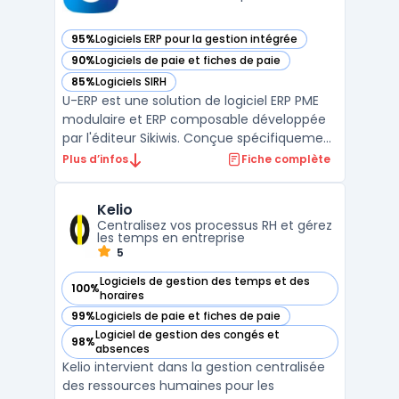
95%
Logiciels ERP pour la gestion intégrée
— voir SIKIWIS UERP dans cette catégorie
90%
Logiciels de paie et fiches de paie
— voir SIKIWIS UERP dans cette catégorie
85%
Logiciels SIRH
— voir SIKIWIS UERP dans cette catégorie
U-ERP est une solution de logiciel ERP PME
modulaire et ERP composable développée
par l'éditeur Sikiwis. Conçue spécifiquement
pour les petites et moyennes entreprises,
Plus d’infos
Fiche complète
cette plateforme low code et erp no code
permet de digitaliser l'ensemble des
Kelio
processus métier au sein d'une
Centralisez vos processus RH et gérez
architecture unifiée. ...
les temps en entreprise
5
Logiciels de gestion des temps et des
100%
— voir Kelio dans cette catégorie
horaires
99%
Logiciels de paie et fiches de paie
— voir Kelio dans cette catégorie
Logiciel de gestion des congés et
98%
— voir Kelio dans cette catégorie
absences
Kelio intervient dans la gestion centralisée
des ressources humaines pour les