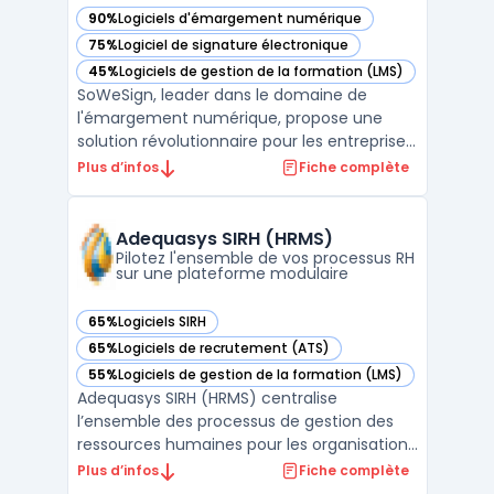
90%
Logiciels d'émargement numérique
— voir SoWeSign dans cette catégorie
75%
Logiciel de signature électronique
— voir SoWeSign dans cette catégorie
45%
Logiciels de gestion de la formation (LMS)
— voir SoWeSign dans cette catégorie
SoWeSign, leader dans le domaine de
l'émargement numérique, propose une
solution révolutionnaire pour les entreprises
et les organismes de formation. Cette
Plus d’infos
Fiche complète
plateforme innovante est conçue pour
transformer la gestion de l'assiduité, en
offrant une digitalisation complète des
Adequasys SIRH (HRMS)
processus d'émargement. E ...
Pilotez l'ensemble de vos processus RH
sur une plateforme modulaire
65%
Logiciels SIRH
— voir Adequasys SIRH (HRMS) dans cette catégorie
65%
Logiciels de recrutement (ATS)
— voir Adequasys SIRH (HRMS) dans cette catégorie
55%
Logiciels de gestion de la formation (LMS)
— voir Adequasys SIRH (HRMS) dans cette catégorie
Adequasys SIRH (HRMS) centralise
l’ensemble des processus de gestion des
ressources humaines pour les organisations
de 100 à 10 000 employés, intégrant
Plus d’infos
Fiche complète
l’administration du personnel, la