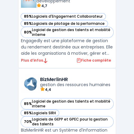
développement
forma ...
4,7
85%
Logiciels d'Engagement Collaborateur
— voir Engagedly dans cette catégorie
85%
Logiciels de pilotage de la performance
— voir Engagedly dans cette catégorie
Logiciel de gestion des talents et mobilité
80%
— voir Engagedly dans cette catégorie
interne
Engagedly est une plateforme de gestion
du rendement destinée aux entreprises. Elle
aide les organisations à motiver, gérer et
développer leur personnel grâce à un
Plus d’infos
Fiche complète
système de gestion du rendement agile et
puissant. La plateforme offre des outils tels
que l'entesure de la rétroaction en temps
BizMerlinHR
réel, l ...
gestion des ressources humaines
4,4
Logiciel de gestion des talents et mobilité
85%
— voir BizMerlinHR dans cette catégorie
interne
85%
Logiciels SIRH
— voir BizMerlinHR dans cette catégorie
Logiciels de GEPP et GPEC pour la gestion
70%
— voir BizMerlinHR dans cette catégorie
des talents
BizMerlinHR est un Système d'Information