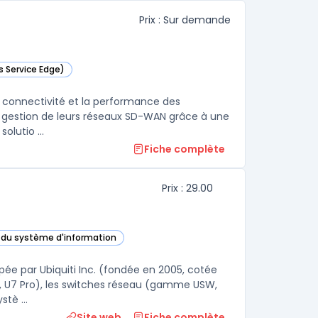
Prix : Sur demande
s Service Edge)
 catégorie
a connectivité et la performance des
 la gestion de leurs réseaux SD-WAN grâce à une
olutio ...
Fiche complète
Prix : 29.00
e du système d'information
 cette catégorie
pée par Ubiquiti Inc. (fondée en 2005, cotée
7, U7 Pro), les switches réseau (gamme USW,
tè ...
Site web
Fiche complète