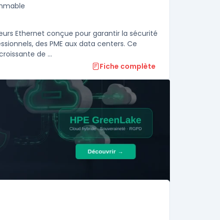
ammable
s Ethernet conçue pour garantir la sécurité
ssionnels, des PME aux data centers. Ce
produit prend en charge la gestion fine du trafic réseau, la demande croissante de ...
Fiche complète