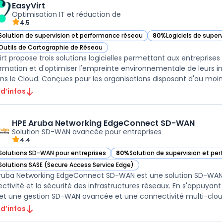
EasyVirt
Optimisation IT et réduction de
4.5
Solution de supervision et performance réseau
80%
Logiciels de super
r EasyVirt dans cette catégorie
— voir EasyVirt dans c
Outils de Cartographie de Réseau
r EasyVirt dans cette catégorie
irt propose trois solutions logicielles permettant aux entreprise
ormation et d'optimiser l'empreinte environnementale de leurs i
ns le Cloud. Conçues pour les organisations disposant d'au moins
 d’infos
HPE Aruba Networking EdgeConnect SD-WAN
Solution SD-WAN avancée pour entreprises
4.4
Solutions SD-WAN pour entreprises
80%
Solution de supervision et p
ir HPE Aruba Networking EdgeConnect SD-WAN dans cette catégorie
— voir HPE Aruba Networking Edge
Solutions SASE (Secure Access Service Edge)
ir HPE Aruba Networking EdgeConnect SD-WAN dans cette catégorie
ruba Networking EdgeConnect SD-WAN est une solution SD-WAN d
ctivité et la sécurité des infrastructures réseaux. En s'appuyant
t une gestion SD-WAN avancée et une connectivité multi-cloud
 d’infos