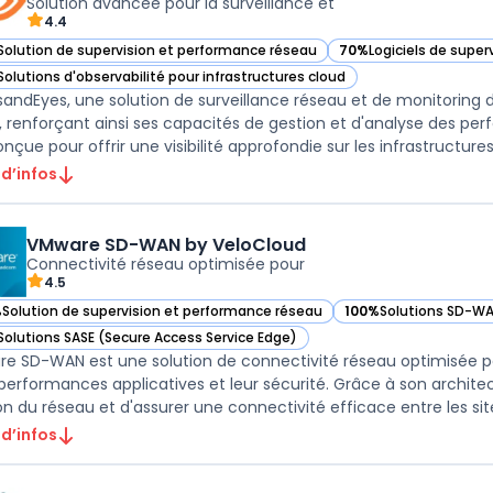
Solution avancée pour la surveillance et
4.4
Solution de supervision et performance réseau
70%
Logiciels de super
ir ThousandEyes dans cette catégorie
— voir ThousandEyes d
Solutions d'observabilité pour infrastructures cloud
ir ThousandEyes dans cette catégorie
andEyes, une solution de surveillance réseau et de monitoring 
, renforçant ainsi ses capacités de gestion et d'analyse des 
nçue pour offrir une visibilité approfondie sur les infrastructures i
 d’infos
VMware SD-WAN by VeloCloud
Connectivité réseau optimisée pour
4.5
%
Solution de supervision et performance réseau
100%
Solutions SD-WA
ir VMware SD-WAN by VeloCloud dans cette catégorie
— voir VMware SD-WAN
Solutions SASE (Secure Access Service Edge)
ir VMware SD-WAN by VeloCloud dans cette catégorie
e SD-WAN est une solution de connectivité réseau optimisée po
 performances applicatives et leur sécurité. Grâce à son archite
on du réseau et d'assurer une connectivité efficace entre les sites
 d’infos