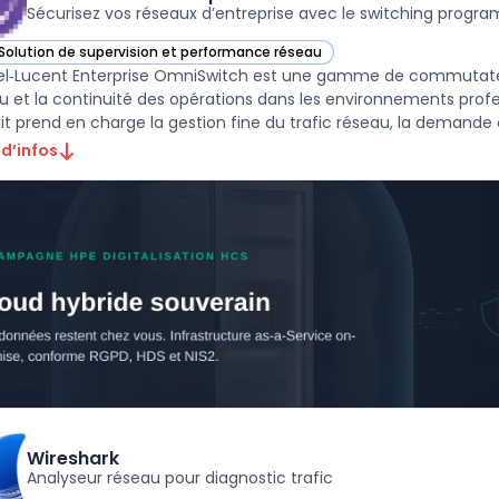
Sécurisez vos réseaux d’entreprise avec le switching progr
Solution de supervision et performance réseau
ir Alcatel‑Lucent Enterprise OmniSwitch dans cette catégorie
el‑Lucent Enterprise OmniSwitch est une gamme de commutateur
u et la continuité des opérations dans les environnements profe
 d’infos
Wireshark
Analyseur réseau pour diagnostic trafic