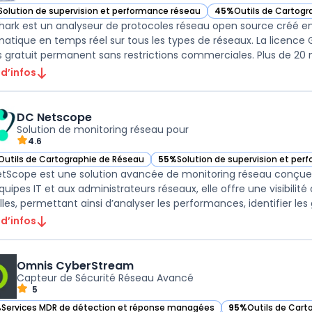
Solution de supervision et performance réseau
45%
Outils de Cartogr
ir Wireshark dans cette catégorie
— voir Wireshark dans 
hark est un analyseur de protocoles réseau open source créé en 1
matique en temps réel sur tous les types de réseaux. La licence 
 gratuit permanent sans restrictions commerciales. Plus de 20 mil
 d’infos
DC Netscope
Solution de monitoring réseau pour
4.6
Outils de Cartographie de Réseau
55%
Solution de supervision et per
ir DC Netscope dans cette catégorie
— voir DC Netscope dans cette cat
tScope est une solution avancée de monitoring réseau conçue
quipes IT et aux administrateurs réseaux, elle offre une visibili
lles, permettant ainsi d’analyser les performances, identifier les g
 d’infos
Omnis CyberStream
Capteur de Sécurité Réseau Avancé
5
%
Services MDR de détection et réponse managées
95%
Outils de Cart