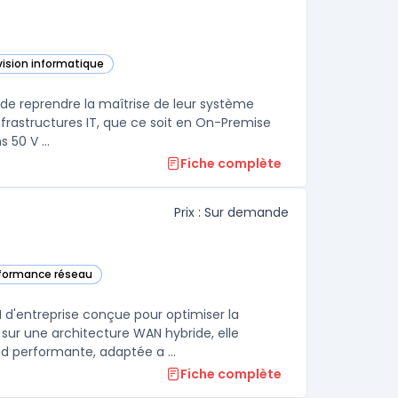
vision informatique
ette catégorie
s de reprendre la maîtrise de leur système
nfrastructures IT, que ce soit en On-Premise
 50 V ...
Fiche complète
Prix : Sur demande
erformance réseau
Connect SD-WAN dans cette catégorie
'entreprise conçue pour optimiser la
 sur une architecture WAN hybride, elle
 performante, adaptée a ...
Fiche complète