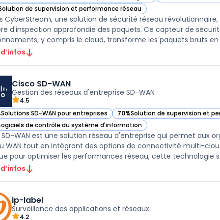
ir Omnis CyberStream dans cette catégorie
— voir Omnis Cyber
Solution de supervision et performance réseau
ir Omnis CyberStream dans cette catégorie
 CyberStream, une solution de sécurité réseau révolutionnaire,
re d'inspection approfondie des paquets. Ce capteur de sécurit
onnements, y compris le cloud, transforme les paquets bruts en
 d’infos
Cisco SD-WAN
Gestion des réseaux d'entreprise SD-WAN
4.5
%
Solutions SD-WAN pour entreprises
70%
Solution de supervision et p
ir Cisco SD-WAN dans cette catégorie
— voir Cisco SD-WAN dans cette 
Logiciels de contrôle du système d'information
ir Cisco SD-WAN dans cette catégorie
 SD-WAN est une solution réseau d'entreprise qui permet aux org
u WAN tout en intégrant des options de connectivité multi-clou
e pour optimiser les performances réseau, cette technologie s'a
 d’infos
ip-label
Surveillance des applications et réseaux
4.2