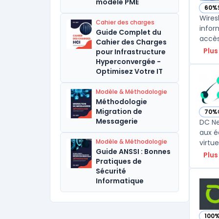
modèle PME
60%
— vo
Wires
Cahier des charges
infor
Guide Complet du
accès
Cahier des Charges
Plus
pour Infrastructure
Hyperconvergée -
Optimisez Votre IT
Modèle & Méthodologie
Méthodologie
Migration de
70%
— vo
Messagerie
DC Ne
aux é
Modèle & Méthodologie
virtue
Guide ANSSI : Bonnes
Plus
Pratiques de
Sécurité
Informatique
100