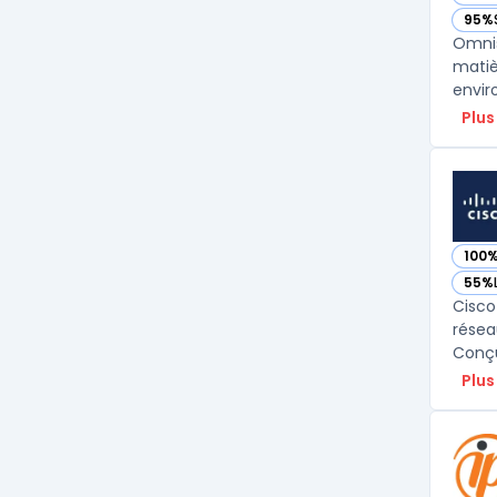
— vo
95%
— vo
Omnis
matiè
envir
Plus
100
— vo
55%
— vo
Cisco
résea
Conçu
Plus