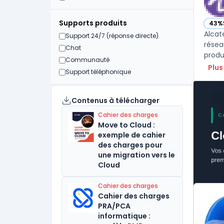
Supports produits
43%
— vo
Alcat
Support 24/7 (réponse directe)
résea
Chat
Communauté
Plus
Support téléphonique
Contenus à télécharger
Cahier des charges
Move to Cloud :
exemple de cahier
des charges pour
une migration vers le
Cloud
Cahier des charges
Cahier des charges
PRA/PCA
informatique :