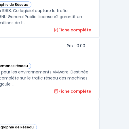
aphie de Réseau
cette catégorie
998. Ce logiciel capture le trafic
GNU General Public License v2 garantit un
lions de t ...
Fiche complète
Prix : 0.00
formance réseau
égorie
 pour les environnements VMware. Destinée
té complète sur le trafic réseau des machines
oule ...
Fiche complète
ographie de Réseau