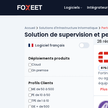
Logiciels
Intégrateur
Accueil
Solutions d'Infrastructure Informatique
Per
Solution de supervision et 
28 ré
Logiciel français
Déploiements produits
Cloud
81%
— voi
On premise
Forti
ou ag
Profils Clients
équip
Plus
ME de 50 à 500
PE de 10 à 50
TPE de 1 à 10
GE + de 500