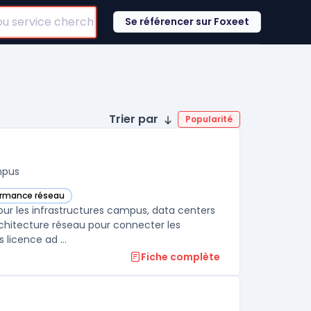
Se référencer sur Foxeet
Trier par
Popularité
mpus
formance réseau
te catégorie
 pour les infrastructures campus, data centers
chitecture réseau pour connecter les
licence ad ...
Fiche complète