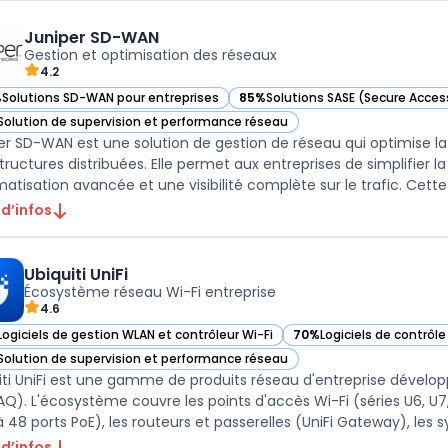
Juniper SD-WAN
Gestion et optimisation des réseaux
4.2
%
Solutions SD-WAN pour entreprises
85%
Solutions SASE (Secure Acces
ir Juniper SD-WAN dans cette catégorie
— voir Juniper SD-WAN dans cette
Solution de supervision et performance réseau
ir Juniper SD-WAN dans cette catégorie
er SD-WAN est une solution de gestion de réseau qui optimise l
structures distribuées. Elle permet aux entreprises de simplifier
atisation avancée et une visibilité complète sur le trafic. Cette s
 d’infos
Ubiquiti UniFi
Écosystème réseau Wi-Fi entreprise
4.6
Logiciels de gestion WLAN et contrôleur Wi-Fi
70%
Logiciels de contrôl
r Ubiquiti UniFi dans cette catégorie
— voir Ubiquiti UniFi dans
Solution de supervision et performance réseau
r Ubiquiti UniFi dans cette catégorie
iti UniFi est une gamme de produits réseau d'entreprise dévelop
Q). L'écosystème couvre les points d'accès Wi-Fi (séries U6, U
 48 ports PoE), les routeurs et passerelles (UniFi Gateway), les sys
 d’infos