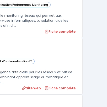
pplication Performance Monitoring
ns cette catégorie
et le monitoring réseau qui permet aux
vices informatiques. La solution aide les
afin d ...
Fiche complète
et d'automatisation IT
k Analytics dans cette catégorie
igence artificielle pour les réseaux et l’AIOps
n combinant apprentissage automatique et
...
Site web
Fiche complète