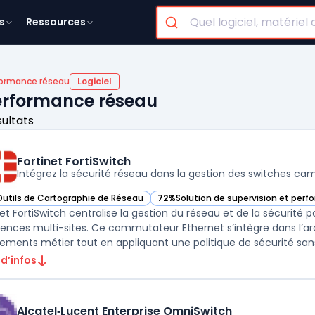
s
Ressources
formance réseau
Logiciel
performance réseau
sultats
Fortinet FortiSwitch
Intégrez la sécurité réseau dans la gestion des switches ca
Outils de Cartographie de Réseau
72%
Solution de supervision et per
r Fortinet FortiSwitch dans cette catégorie
— voir Fortinet FortiSwitch dans cet
net FortiSwitch centralise la gestion du réseau et de la sécurité
ences multi-sites. Ce commutateur Ethernet s’intègre dans l’ar
ements métier tout en appliquant une politique de sécurité sans 
 d’infos
Alcatel‑Lucent Enterprise OmniSwitch