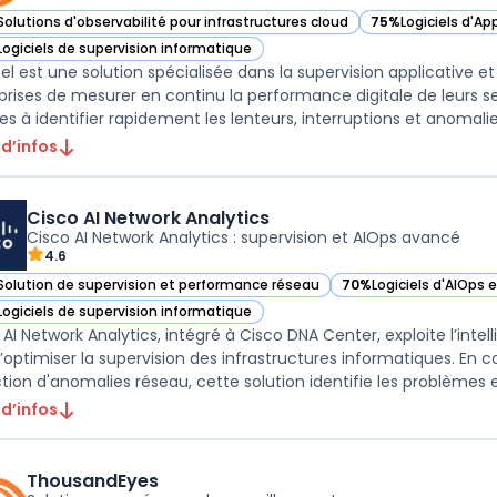
Solutions d'observabilité pour infrastructures cloud
75%
Logiciels d'A
r ip-label dans cette catégorie
— voir ip-label da
Logiciels de supervision informatique
r ip-label dans cette catégorie
bel est une solution spécialisée dans la supervision applicative 
prises de mesurer en continu la performance digitale de leurs ser
es à identifier rapidement les lenteurs, interruptions et anomalies 
 d’infos
Cisco AI Network Analytics
Cisco AI Network Analytics : supervision et AIOps avancé
4.6
Solution de supervision et performance réseau
70%
Logiciels d'AIOps 
ir Cisco AI Network Analytics dans cette catégorie
— voir Cisco AI Networ
Logiciels de supervision informatique
ir Cisco AI Network Analytics dans cette catégorie
AI Network Analytics, intégré à Cisco DNA Center, exploite l’intell
d’optimiser la supervision des infrastructures informatiques. E
tion d'anomalies réseau, cette solution identifie les problèmes e 
 d’infos
ThousandEyes