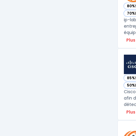
80%
— voi
70%
— voi
ip-la
entre
équip
Plus
85%
— vo
50%
— vo
Cisco 
afin 
détec
Plus