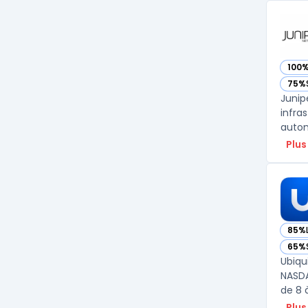
100
— vo
75%
— vo
Junip
infra
autom
Plus
85%
— voi
65%
— voi
Ubiqu
NASDA
de 8 à
Plus