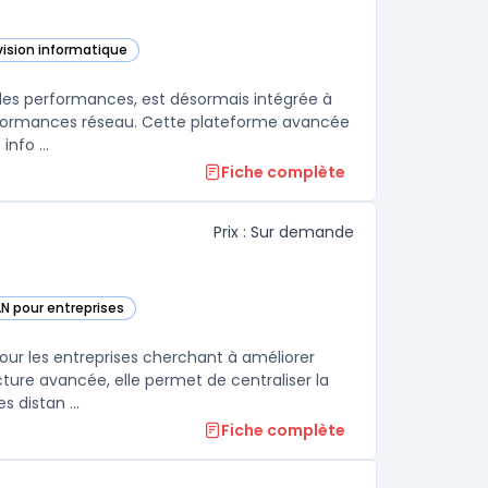
vision informatique
ans cette catégorie
des performances, est désormais intégrée à
performances réseau. Cette plateforme avancée
nfo ...
Fiche complète
Prix : Sur demande
N pour entreprises
 by VeloCloud dans cette catégorie
ur les entreprises cherchant à améliorer
cture avancée, elle permet de centraliser la
 distan ...
Fiche complète