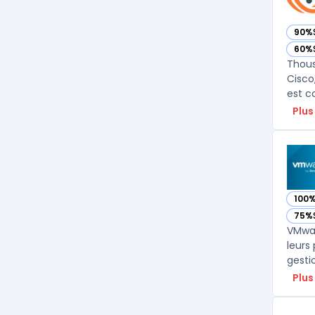
90%
— vo
60%
— vo
Thous
Cisco
est co
Plus
100
— vo
75%
— vo
VMwar
leurs
gesti
Plus