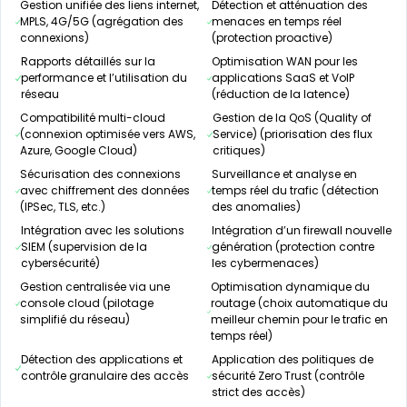
Gestion unifiée des liens internet,
Détection et atténuation des
MPLS, 4G/5G (agrégation des
menaces en temps réel
connexions)
(protection proactive)
Rapports détaillés sur la
Optimisation WAN pour les
performance et l’utilisation du
applications SaaS et VoIP
réseau
(réduction de la latence)
Compatibilité multi-cloud
Gestion de la QoS (Quality of
(connexion optimisée vers AWS,
Service) (priorisation des flux
Azure, Google Cloud)
critiques)
Sécurisation des connexions
Surveillance et analyse en
avec chiffrement des données
temps réel du trafic (détection
(IPSec, TLS, etc.)
des anomalies)
Intégration avec les solutions
Intégration d’un firewall nouvelle
SIEM (supervision de la
génération (protection contre
cybersécurité)
les cybermenaces)
Gestion centralisée via une
Optimisation dynamique du
console cloud (pilotage
routage (choix automatique du
simplifié du réseau)
meilleur chemin pour le trafic en
temps réel)
Détection des applications et
Application des politiques de
contrôle granulaire des accès
sécurité Zero Trust (contrôle
strict des accès)