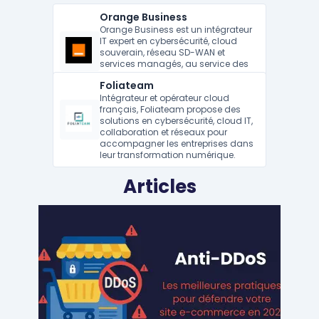
Orange Business
Orange Business est un intégrateur
IT expert en cybersécurité, cloud
souverain, réseau SD-WAN et
services managés, au service des
entreprises françaises et
Foliateam
internationales.
Intégrateur et opérateur cloud
français, Foliateam propose des
solutions en cybersécurité, cloud IT,
collaboration et réseaux pour
accompagner les entreprises dans
leur transformation numérique.
Articles