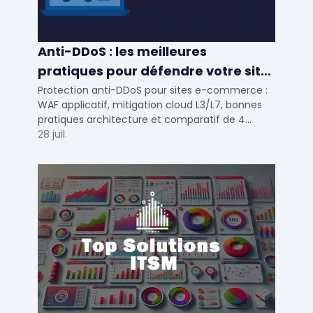
Anti-DDoS : les meilleures
pratiques pour défendre votre site
e-commerce en 2025
Protection anti-DDoS pour sites e-commerce :
WAF applicatif, mitigation cloud L3/L7, bonnes
pratiques architecture et comparatif de 4
solutions testees par des DSI en 2025.
28 juil.