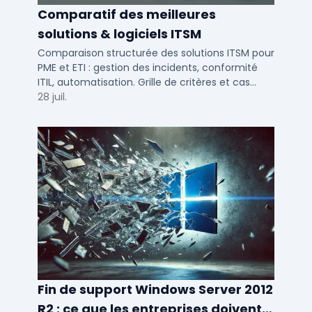
Comparatif des meilleures
solutions & logiciels ITSM
Comparaison structurée des solutions ITSM pour
PME et ETI : gestion des incidents, conformité
ITIL, automatisation. Grille de critères et cas
d'usage par taille d'entreprise.
28 juil.
Fin de support Windows Server 2012
R2 : ce que les entreprises doivent