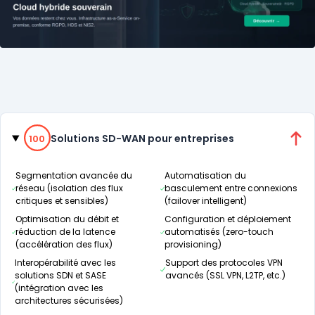
Catégories
100% de compatibilité
Solutions SD-WAN pour entreprises
100
Segmentation avancée du
Automatisation du
réseau (isolation des flux
basculement entre connexions
critiques et sensibles)
(failover intelligent)
Optimisation du débit et
Configuration et déploiement
réduction de la latence
automatisés (zero-touch
(accélération des flux)
provisioning)
Interopérabilité avec les
Support des protocoles VPN
solutions SDN et SASE
avancés (SSL VPN, L2TP, etc.)
(intégration avec les
architectures sécurisées)