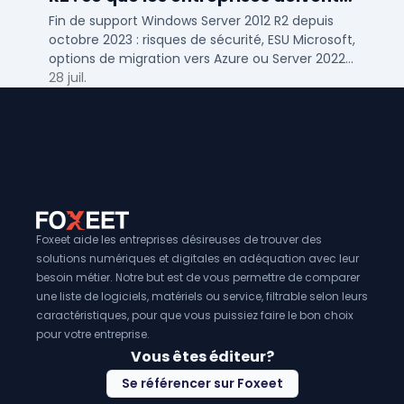
savoir
Fin de support Windows Server 2012 R2 depuis
octobre 2023 : risques de sécurité, ESU Microsoft,
options de migration vers Azure ou Server 2022
pour TPE, PME et ETI.
28 juil.
Foxeet aide les entreprises désireuses de trouver des
solutions numériques et digitales en adéquation avec leur
besoin métier. Notre but est de vous permettre de comparer
une liste de logiciels, matériels ou service, filtrable selon leurs
caractéristiques, pour que vous puissiez faire le bon choix
pour votre entreprise.
Vous êtes éditeur?
Se référencer sur Foxeet