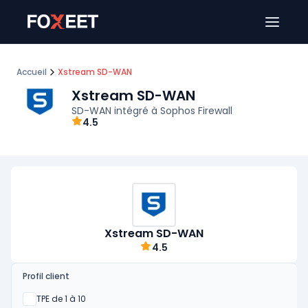
Ouver
Accueil
Xstream SD-WAN
Xstream SD-WAN
SD-WAN intégré à Sophos Firewall
4.5
Xstream SD-WAN
4.5
Profil client
Oui
TPE de 1 à 10