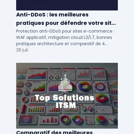
Anti-DDoS : les meilleures
pratiques pour défendre votre site
e-commerce en 2025
Protection anti-DDoS pour sites e-commerce :
WAF applicatif, mitigation cloud L3/L7, bonnes
pratiques architecture et comparatif de 4
solutions testees par des DSI en 2025.
28 juil.
Comparatif des meilleures