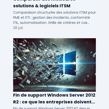
solutions & logiciels ITSM
Comparaison structurée des solutions ITSM pour
PME et ETI : gestion des incidents, conformité
ITIL, automatisation. Grille de critères et cas
d'usage par taille d'entreprise.
28 juil.
Fin de support Windows Server 2012
R2 : ce que les entreprises doivent
savoir
Fin de support Windows Server 2012 R2 depuis