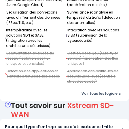
Azure, Google Cloud)
(accélération des flux)
Sécurisation des connexions
Surveillance et analyse en
avec chiffrement des données
temps réel du trafic (détection
(IPSec, TLS, etc.)
des anomalies)
Interopérabilité avec les
Intégration avec les solutions
solutions SDN et SASE
SIEM (supervision de la
(intégration avec les
cybersécurité)
architectures sécurisées)
Segmentation avancée du
Gestion de la QoS (Quality of
réseau (isolation des flux
Service) (priorisation des flux
critiques et sensibles)
critiques)
Détection des applications et
Application des politiques de
contrôle granulaire des accès
sécurité Zero Trust (contrôle
strict des accès)
Voir tous les logiciels
Tout savoir sur
Xstream SD-
WAN
Pour quel type d’entreprise ou d’utilisateur est-il le