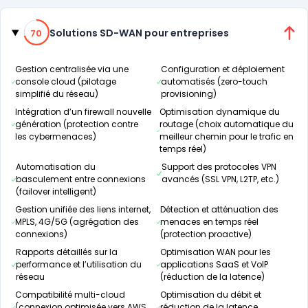
Catégories
70% de compatibilité
Solutions SD-WAN pour entreprises
70
Gestion centralisée via une
Configuration et déploiement
console cloud (pilotage
automatisés (zero-touch
simplifié du réseau)
provisioning)
Intégration d’un firewall nouvelle
Optimisation dynamique du
génération (protection contre
routage (choix automatique du
les cybermenaces)
meilleur chemin pour le trafic en
temps réel)
Automatisation du
Support des protocoles VPN
basculement entre connexions
avancés (SSL VPN, L2TP, etc.)
(failover intelligent)
Gestion unifiée des liens internet,
Détection et atténuation des
MPLS, 4G/5G (agrégation des
menaces en temps réel
connexions)
(protection proactive)
Rapports détaillés sur la
Optimisation WAN pour les
performance et l’utilisation du
applications SaaS et VoIP
réseau
(réduction de la latence)
Compatibilité multi-cloud
Optimisation du débit et
(connexion optimisée vers AWS,
réduction de la latence