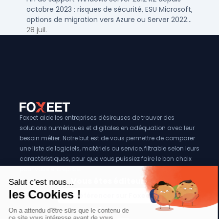
octobre 2023 : risques de sécurité, ESU Microsoft,
options de migration vers Azure ou Server 2022
pour TPE, PME et ETI.
28 juil.
Foxeet aide les entreprises désireuses de trouver des
solutions numériques et digitales en adéquation avec leur
besoin métier. Notre but est de vous permettre de comparer
une liste de logiciels, matériels ou service, filtrable selon leurs
caractéristiques, pour que vous puissiez faire le bon choix
pour votre entreprise.
Vous êtes éditeur?
Se référencer sur Foxeet
Réseaux