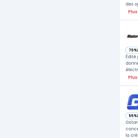
des o
Plus
75%
— vo
Édité
donné
Plus
55%
— vo
Gstar
conce
la cr