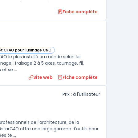
Fiche complète
 et CFAO pour l'usinage CNC
s cette catégorie
FAO le plus installé au monde selon les
age : fraisage 2 à 5 axes, tournage, fil,
électroérosion et usinage de bois. Le logiciel fonctionne sous Windows et se ...
Site web
Fiche complète
Prix : à l'utilisateur
rofessionnels de l'architecture, de la
, GstarCAD offre une large gamme d'outils pour
s te ...