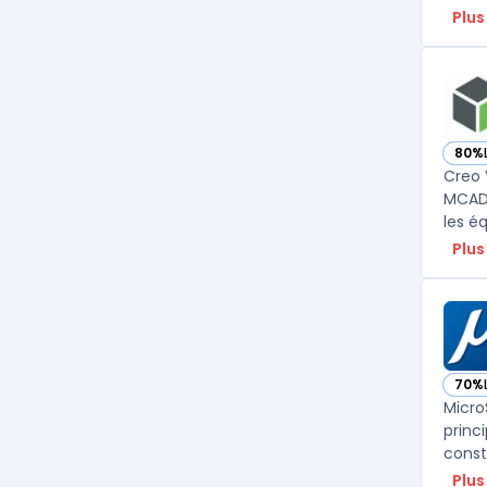
Plus
80%
— vo
Creo 
MCAD.
Plus
70%
— vo
Micro
princ
constr
Plus