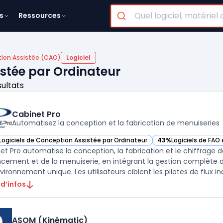
s
Ressources
ion Assistée (CAO)
Logiciel
istée par Ordinateur
sultats
Cabinet Pro
Automatisez la conception et la fabrication de menuiseries
Logiciels de Conception Assistée par Ordinateur
43%
Logiciels de FAO
ir Cabinet Pro dans cette catégorie
— voir Cabinet Pro da
et Pro automatise la conception, la fabrication et le chiffrage d
ncement et de la menuiserie, en intégrant la gestion complète
 d’infos
ASOM (Kinématic)