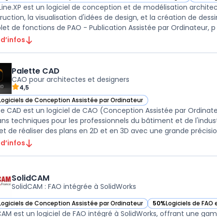
ir ARCHLine.XP dans cette catégorie
— voir 
ine.XP est un logiciel de conception et de modélisation architec
ruction, la visualisation d'idées de design, et la création de des
et de fonctions de PAO - Publication Assistée par Ordinateur, p .
 d’infos
Palette CAD
CAO pour architectes et designers
4,5
Logiciels de Conception Assistée par Ordinateur
ir Palette CAD dans cette catégorie
te CAD est un logiciel de CAO (Conception Assistée par Ordinate
ans techniques pour les professionnels du bâtiment et de l'indust
 d’infos
SolidCAM
SolidCAM : FAO intégrée à SolidWorks
Logiciels de Conception Assistée par Ordinateur
50%
Logiciels de FAO
ir SolidCAM dans cette catégorie
— voir SolidCAM dans
CAM est un logiciel de FAO intégré à SolidWorks, offrant une ga