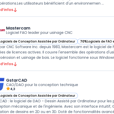
pérations.Les utilisateurs bénéficient d'un environnemen ...
 d’infos
Mastercam
Logiciel FAO leader pour usinage CNC
Logiciels de Conception Assistée par Ordinateur
70%
Logiciels de FAO
ir Mastercam dans cette catégorie
— voir Mastercam dan
 par CNC Software Inc. depuis 1983, Mastercam est le logiciel de 
es de licences actives. Il couvre l'ensemble des opérations d'usin
 d’infos
GstarCAD
CAO/DAO pour la conception technique
4,3
Logiciels de Conception Assistée par Ordinateur
ir GstarCAD dans cette catégorie
CAD : le logiciel de DAO - Dessin Assisté par Ordinateur pour les p
ption mécanique et de l'ingénierie. Avec son interface intuitif
éation de dessins en 2D ou en 3D. Doté de fonctionnalités avancée