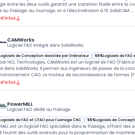
gie entre les deux outils garantit une transition fluide entre la
dédiés au fraisage, au tournage, et à l'électroérosion à fil, SolidCAM ...
 d’infos
CAMWorks
Logiciel FAO intégré dans SolidWorks
Logiciels de Conception Assistée par Ordinateur
55%
Logiciels de FAO
ir CAMWorks dans cette catégorie
— voir CAMWorks dans
 par HCL Technologies, CAMWorks est un logiciel de FAO (Fabrica
ré dans SolidWorks. Il permet aux ingénieurs de passer de la co
environnement CAO. Le moteur de reconnaissance de formes (Fe
 d’infos
PowerMILL
Logiciel FAO dédié au fraisage
Logiciels de FAO et CFAO pour l'usinage CNC
55%
Logiciels de Concept
ir PowerMILL dans cette catégorie
— voir PowerMILL dans cet
MILL est un logiciel FAO spécialisé dans le fraisage, offrant des so
 Il fournit des outils avancés pour la programmation de machines-o