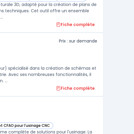
ARCHLine.XP dans cette catégorie
turale 3D, adapté pour la création de plans de
sins techniques. Cet outil offre un ensemble
..
Fiche complète
Prix : sur demande
ur) spécialisé dans la création de schémas et
rie. Avec ses nombreuses fonctionnalités, il
permet de réaliser des plans en 2D et en 3D avec une grande précision. ...
Fiche complète
 et CFAO pour l'usinage CNC
 cette catégorie
mme complète de solutions pour l'usinage. La