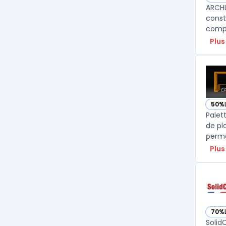
— vo
ARCHL
const
compl
Plus
50%
— vo
Palet
de pl
Plus
70%
— vo
Solid