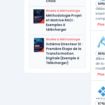
Choix
60%
— vo
Gibbs
Modèle & Méthodologie
inter
Méthodologie Projet
et Matrice RACI :
Plus
Exemples à
télécharger
Modèle & Méthodologie
Schéma Directeur SI :
Première Étape de la
Transformation
85%
— voi
Digitale (Exemple à
Alibr
Télécharger)
de la
Plus
57%