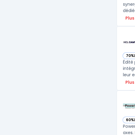
syner
Plus
70%
— vo
Édité
intég
leur 
Plus
60%
— vo
Power
axes.