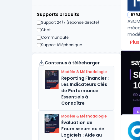
Supports produits
67%
— vo
ASOM 
Support 24/7 (réponse directe)
mécan
Chat
modél
Communauté
Plus
Support téléphonique
Contenus à télécharger
Modèle & Méthodologie
Reporting Financier :
Les Indicateurs Clés
de Performance
Essentiels à
Connaître
Modèle & Méthodologie
Évaluation de
Fournisseurs ou de
Logiciels : Aide au