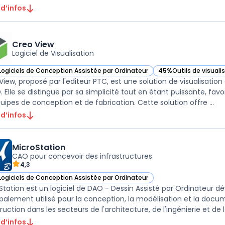
 d’infos
Creo View
Logiciel de Visualisation
Logiciels de Conception Assistée par Ordinateur
45%
Outils de visuali
ir Creo View dans cette catégorie
— voir Creo View dans
View, proposé par l'editeur PTC, est une solution de visualisati
 Elle se distingue par sa simplicité tout en étant puissante, favo
les équipes de conception et de fabrication. Cette solution offre ...
 d’infos
MicroStation
CAO pour concevoir des infrastructures
4,3
Logiciels de Conception Assistée par Ordinateur
ir MicroStation dans cette catégorie
Station est un logiciel de DAO - Dessin Assisté par Ordinateur dé
ipalement utilisé pour la conception, la modélisation et la docum
uction dans les secteurs de l'architecture, de l'ingénierie et de la
 d’infos