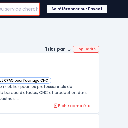
Se référencer sur Foxeet
Trier par
Popularité
 et CFAO pour l'usinage CNC
ns cette catégorie
e mobilier pour les professionnels de
 de bureau d'études, CNC et production dans
un environnement unique. Les utilisateurs ciblent les pilotes de flux industriels ...
Fiche complète