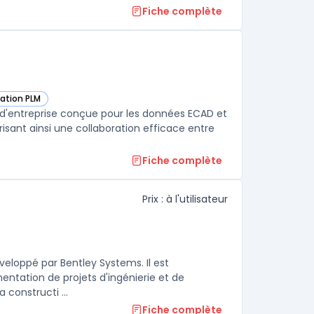
Fiche complète
sation PLM
 cette catégorie
on d'entreprise conçue pour les données ECAD et
risant ainsi une collaboration efficace entre
Fiche complète
Prix : à l'utilisateur
veloppé par Bentley Systems. Il est
entation de projets d'ingénierie et de
 constructi ...
Fiche complète