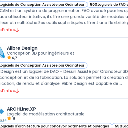
Logiciels de Conception Assistée par Ordinateur
50%
Logiciels de FAO
ir GibbsCAM dans cette catégorie
— voir GibbsCAM dans
CAM est un système de programmation FAO avancé pour les app
face utilisateur intuitive, il offre une grande variété de modules 
 d’infos
Alibre Design
Conception 3D pour ingénieurs et
4,7
Logiciels de Conception Assistée par Ordinateur
r Alibre Design dans cette catégorie
e Design est un logiciel de DAO - Dessin Assisté par Ordinateur 3D
 conception et de la fabrication. La solution permet la création d
modification, de rendu et d'analyse. Alibre Design est capable de ...
 d’infos
ARCHLine.XP
Logiciel de modélisation architecturale
5
Logiciels d'architecture pour concevoir bâtiments et ouvrages
55%
Lo