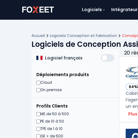
Logiciels
Intégrateur
Accueil
Logiciels Conception et Fabrication
Concept
Logiciels de Conception Ass
20 ré
Logiciel français
Déploiements produits
Cloud
64%
— vo
On premise
Cabin
l’age
Profils Clients
Plus
ME de 50 à 500
PE de 10 à 50
TPE de 1 à 10
GE + de 500