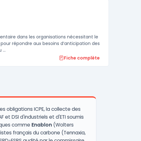
ntaire dans les organisations nécessitant le
 pour répondre aux besoins d’anticipation des
...
Fiche complète
des obligations ICPE, la collecte des
F et DSI d'industriels et d'ETI soumis
oriques comme
Enablon
(Wolters
stes français du carbone (Tennaxia,
 CSRD-ESRS audité par le commissaire