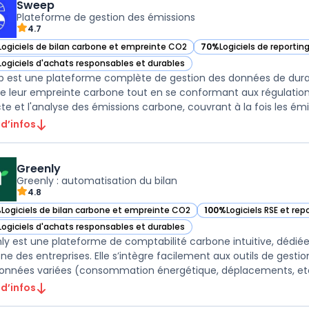
Sweep
Plateforme de gestion des émissions
4.7
Logiciels de bilan carbone et empreinte CO2
70%
Logiciels de reportin
ir Sweep dans cette catégorie
— voir Sweep dans cette 
Logiciels d'achats responsables et durables
ir Sweep dans cette catégorie
 est une plateforme complète de gestion des données de durab
re leur empreinte carbone tout en se conformant aux régulations 
te et l'analyse des émissions carbone, couvrant à la fois les émiss
 d’infos
Greenly
Greenly : automatisation du bilan
4.8
%
Logiciels de bilan carbone et empreinte CO2
100%
Logiciels RSE et re
ir Greenly dans cette catégorie
— voir Greenly dans cett
Logiciels d'achats responsables et durables
ir Greenly dans cette catégorie
ly est une plateforme de comptabilité carbone intuitive, dédiée
ne des entreprises. Elle s’intègre facilement aux outils de gest
onnées variées (consommation énergétique, déplacements, etc.
 d’infos