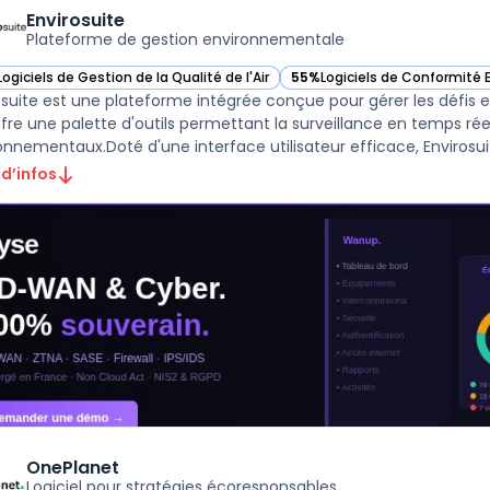
Envirosuite
Plateforme de gestion environnementale
Logiciels de Gestion de la Qualité de l'Air
55%
Logiciels de Conformité
ir Envirosuite dans cette catégorie
— voir Envirosuite dans cette
osuite est une plateforme intégrée conçue pour gérer les défi
offre une palette d'outils permettant la surveillance en temps réel
onnementaux.Doté d'une interface utilisateur efficace, Envirosuit
 d’infos
OnePlanet
Logiciel pour stratégies écoresponsables