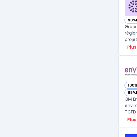
90%
— vo
Green
régle
proje
Plus
100
— voi
95%
— voi
IBM E
envir
TCFD 
Plus