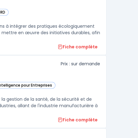
SRD
tégorie
ons à intégrer des pratiques écologiquement
et mettre en œuvre des initiatives durables, afin
Fiche complète
Prix : sur demande
ntelligence pour Entreprises
atégorie
 la gestion de la santé, de la sécurité et de
ustries, allant de l'industrie manufacturière à
Fiche complète