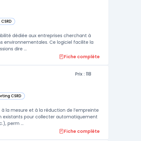
g CSRD
catégorie
ilité dédiée aux entreprises cherchant à
environnementales. Ce logiciel facilite la
ions dire ...
Fiche complète
Prix : 118
porting CSRD
e catégorie
 à la mesure et à la réduction de l’empreinte
ion existants pour collecter automatiquement
), perm ...
Fiche complète