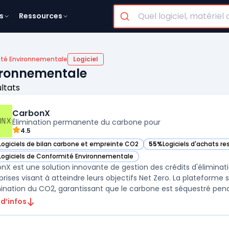
s
Ressources
té Environnementale
Logiciel
vironnementale
ultats
CarbonX
Élimination permanente du carbone pour
4.5
Logiciels de bilan carbone et empreinte CO2
55%
Logiciels d'achats r
ir CarbonX dans cette catégorie
— voir CarbonX dans cett
Logiciels de Conformité Environnementale
ir CarbonX dans cette catégorie
nX est une solution innovante de gestion des crédits d'élimin
prises visant à atteindre leurs objectifs Net Zero. La plateforme
mination du CO2, garantissant que le carbone est séquestré pend
 d’infos