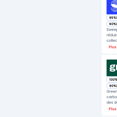
95%
— vo
60%
— vo
Sweep
rédui
collec
Plus
100
— vo
90%
— vo
Green
carbo
des d
Plus