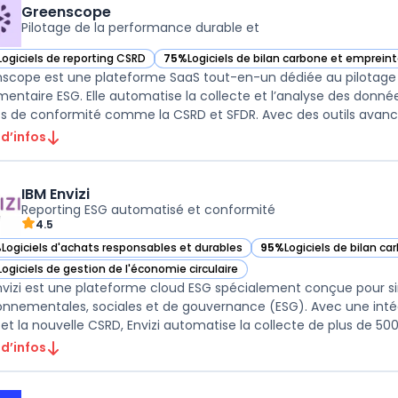
Greenscope
Pilotage de la performance durable et
Logiciels de reporting CSRD
75%
Logiciels de bilan carbone et emprein
ir Greenscope dans cette catégorie
— voir Greenscope dans cette catégorie
scope est une plateforme SaaS tout-en-un dédiée au pilotage 
mentaire ESG. Elle automatise la collecte et l’analyse des données
ts de conformité comme la CSRD et SFDR. Avec des outils avancés
 d’infos
IBM Envizi
Reporting ESG automatisé et conformité
4.5
%
Logiciels d'achats responsables et durables
95%
Logiciels de bilan c
r IBM Envizi dans cette catégorie
— voir IBM Envizi dans ce
Logiciels de gestion de l'économie circulaire
r IBM Envizi dans cette catégorie
nvizi est une plateforme cloud ESG spécialement conçue pour si
onnementales, sociales et de gouvernance (ESG). Avec une intég
et la nouvelle CSRD, Envizi automatise la collecte de plus de 500
 d’infos