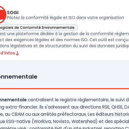
SOGI
Pilotez la conformité légale et ISO dans votre organisation
Logiciels de Conformité Environnementale
ir SOGI dans cette catégorie
est une plateforme dédiée à la gestion de la conformité régleme
ct des exigences légales et des normes ISO. Cet outil est conçu
ions législatives et de structuration du suivi des données juridiqu 
 d’infos
ronnementale
onnementale
centralisent le registre réglementaire, le suivi 
g extra-financier. Ils s'adressent aux directions RSE, QHSE, DA
e, au CBAM ou aux arrêtés préfectoraux. Les éditeurs hist
e ESG-native (Workiva, Novisto, Watershed) et des spéciali
imètre visé : conformité EHS d'un site industriel, reporting