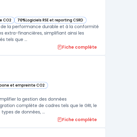
te CO2
70%
Logiciels RSE et reporting CSRD
— voir Greenscope dans cette catégorie
de la performance durable et à la conformité
 extra-financières, simplifiant ainsi les
 tels que ...
Fiche complète
arbone et empreinte CO2
tte catégorie
mplifier la gestion des données
ration complète de cadres tels que le GRI, le
 types de données, ...
Fiche complète