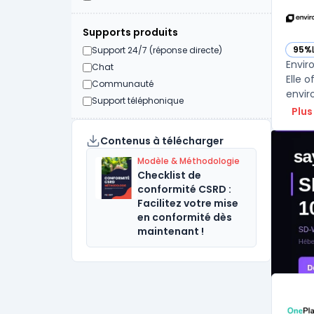
Supports produits
95%
Support 24/7 (réponse directe)
— vo
Envir
Chat
Elle 
Communauté
envir
Support téléphonique
Plus
Contenus à télécharger
Modèle & Méthodologie
Checklist de
conformité CSRD :
Facilitez votre mise
en conformité dès
maintenant !