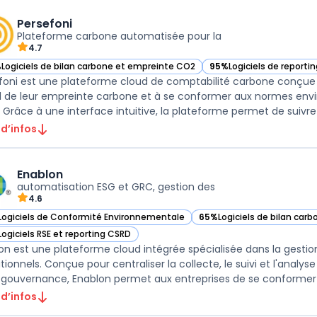
Persefoni
Plateforme carbone automatisée pour la
4.7
%
Logiciels de bilan carbone et empreinte CO2
95%
Logiciels de reporti
ir Persefoni dans cette catégorie
— voir Persefoni dans ce
foni est une plateforme cloud de comptabilité carbone conçue p
l de leur empreinte carbone et à se conformer aux normes en
 Grâce à une interface intuitive, la plateforme permet de suivre l
 d’infos
Enablon
automatisation ESG et GRC, gestion des
4.6
Logiciels de Conformité Environnementale
65%
Logiciels de bilan ca
ir Enablon dans cette catégorie
— voir Enablon dans cette 
Logiciels RSE et reporting CSRD
ir Enablon dans cette catégorie
on est une plateforme cloud intégrée spécialisée dans la gesti
tionnels. Conçue pour centraliser la collecte, le suivi et l'anal
 gouvernance, Enablon permet aux entreprises de se conformer
 d’infos