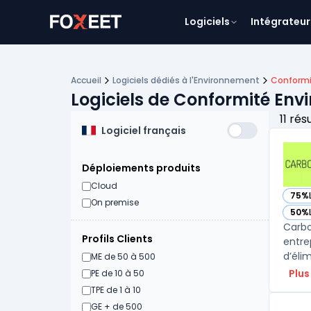
Logiciels
Intégrateur
Accueil
Logiciels dédiés à l'Environnement
Conformi
Logiciels de Conformité En
11 rés
Logiciel français
Déploiements produits
Cloud
75%
— vo
On premise
50%
— vo
Carbo
Profils Clients
entre
d’éli
ME de 50 à 500
Plus
PE de 10 à 50
TPE de 1 à 10
GE + de 500