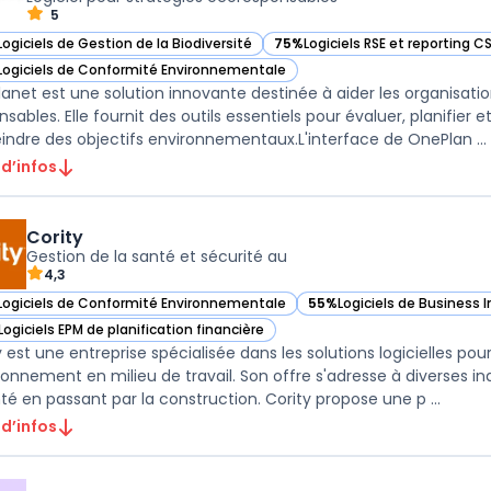
5
Logiciels de Gestion de la Biodiversité
75%
Logiciels RSE et reporting C
ir OnePlanet dans cette catégorie
— voir OnePlanet dans cette ca
Logiciels de Conformité Environnementale
ir OnePlanet dans cette catégorie
anet est une solution innovante destinée à aider les organisati
sables. Elle fournit des outils essentiels pour évaluer, planifier 
eindre des objectifs environnementaux.L'interface de OnePlan ...
 d’infos
Cority
Gestion de la santé et sécurité au
4,3
Logiciels de Conformité Environnementale
55%
Logiciels de Business I
ir Cority dans cette catégorie
— voir Cority dans cette c
Logiciels EPM de planification financière
ir Cority dans cette catégorie
 est une entreprise spécialisée dans les solutions logicielles pour
ironnement en milieu de travail. Son offre s'adresse à diverses ind
nté en passant par la construction. Cority propose une p ...
 d’infos