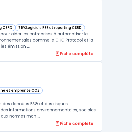
ng CSRD
75%
Logiciels RSE et reporting CSRD
tte catégorie
— voir Persefoni dans cette catégorie
our aider les entreprises à automatiser le
vironnementales comme le GHG Protocol et la
es émission ...
Fiche complète
rbone et empreinte CO2
catégorie
on des données ESG et des risques
yse des informations environnementales, sociales
 aux normes mon ...
Fiche complète