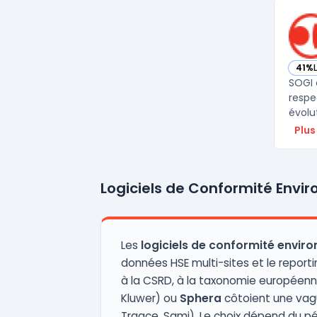
41%
— vo
SOGI 
respe
évolut
Plus
Logiciels de Conformité Envi
Les
logiciels de conformité envir
données HSE multi-sites et le reportin
à la CSRD, à la taxonomie européenn
Kluwer) ou
Sphera
côtoient une vagu
Traace, Sami). Le choix dépend du pér