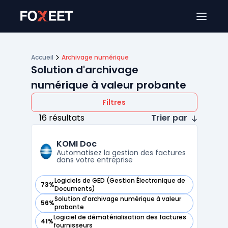
Ouver
Accueil
Archivage numérique
Solution d'archivage
numérique à valeur probante
Filtres
16 résultats
Trier par
KOMI Doc
Automatisez la gestion des factures
dans votre entreprise
Logiciels de GED (Gestion Électronique de
73%
— voir KOMI Doc dans cette catégorie
Documents)
Solution d'archivage numérique à valeur
56%
— voir KOMI Doc dans cette catégorie
probante
Logiciel de dématérialisation des factures
41%
— voir KOMI Doc dans cette catégorie
fournisseurs