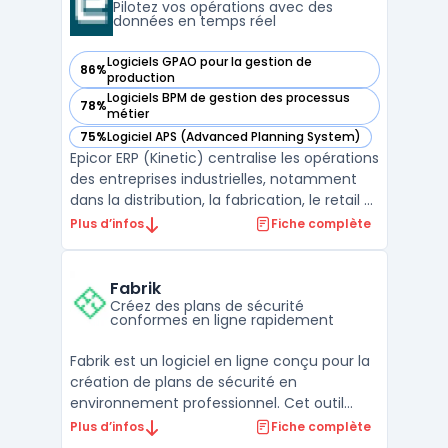
industri ...
Pilotez vos opérations avec des
données en temps réel
Logiciels GPAO pour la gestion de
86%
— voir Epicor ERP (Kinetic) dans cette catégorie
production
Logiciels BPM de gestion des processus
78%
— voir Epicor ERP (Kinetic) dans cette catégorie
métier
75%
Logiciel APS (Advanced Planning System)
— voir Epicor ERP (Kinetic) dans cette catégorie
Epicor ERP (Kinetic) centralise les opérations
des entreprises industrielles, notamment
dans la distribution, la fabrication, le retail et
les matériaux de construction. Le logiciel
Plus d’infos
Fiche complète
s’adresse aux acteurs ayant besoin d’une
visibilité immédiate sur leurs flux, avec un
accès direct à des reportings ER ...
Fabrik
Créez des plans de sécurité
conformes en ligne rapidement
Fabrik est un logiciel en ligne conçu pour la
création de plans de sécurité en
environnement professionnel. Cet outil
cible les professionnels devant produire des
Plus d’infos
Fiche complète
plans d’évacuation, SSI, intervention ou