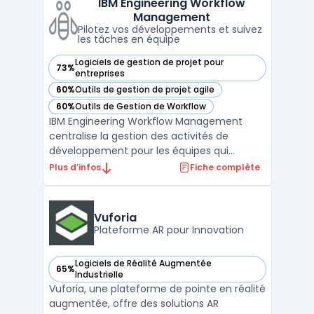
IBM Engineering Workflow
organisations confrontées à la
Management
multiplication d ...
Pilotez vos développements et suivez
les tâches en équipe
Logiciels de gestion de projet pour
73%
— voir IBM Engineering Workflow Management dans cette c
entreprises
60%
Outils de gestion de projet agile
— voir IBM Engineering Workflow Management dans cette c
60%
Outils de Gestion de Workflow
— voir IBM Engineering Workflow Management dans cette c
IBM Engineering Workflow Management
centralise la gestion des activités de
développement pour les équipes qui
organisent les livrables, suivent les
Plus d’infos
Fiche complète
changements et garantissent la traçabilité.
Ce logiciel s’adresse aux environnements
cycle de vie logiciel à grande échelle où la
Vuforia
coordination entre man ...
Plateforme AR pour Innovation
Logiciels de Réalité Augmentée
65%
— voir Vuforia dans cette catégorie
Industrielle
Vuforia, une plateforme de pointe en réalité
augmentée, offre des solutions AR