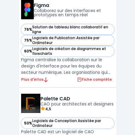
complet de fonctions de PAO - Publication
Figma
Assistée par Ordinateur, p ...
Collaborez sur des interfaces et
prototypes en temps réel
Solution de tableau blanc collaboratif en
76%
— voir Figma dans cette catégorie
ligne
Logiciels de Publication Assistée par
75%
— voir Figma dans cette catégorie
Ordinateur
Logiciels de création de diagrammes et
60%
— voir Figma dans cette catégorie
flowcharts
Figma centralise la collaboration sur le
design d'interface pour les équipes du
secteur numérique. Les organisations qui
pilotent plusieurs projets web ou mobiles
Plus d’infos
Fiche complète
utilisent Figma pour fluidifier les échanges
entre designers, développeurs et chefs de
projets. Travailler en simultané sur un
Palette CAD
même fichi ...
CAO pour architectes et designers
4,5
Logiciels de Conception Assistée par
50%
— voir Palette CAD dans cette catégorie
Ordinateur
Palette CAD est un logiciel de CAO