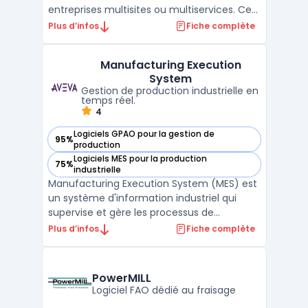
entreprises multisites ou multiservices. Ce
CMMS web natif assure un suivi des
Plus d’infos
Fiche complète
interventions, de l’inventaire et du cycle de
vie des équipements pour les responsables
Manufacturing Execution
maintenance, exploitants immobiliers,
System
services industriels ...
Gestion de production industrielle en
temps réel.
4
Logiciels GPAO pour la gestion de
95%
— voir Manufacturing Execution System dans cette catégor
production
Logiciels MES pour la production
75%
— voir Manufacturing Execution System dans cette catégor
industrielle
Manufacturing Execution System (MES) est
un système d'information industriel qui
supervise et gère les processus de
production en temps réel. Il collecte,
Plus d’infos
Fiche complète
analyse et communique des données en
temps réel pour permettre aux
responsables de production de prendre des
PowerMILL
décisions rapides et éclairées basée ...
Logiciel FAO dédié au fraisage