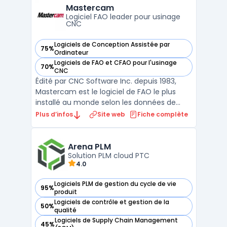
l'organisation, d'accéder facilement aux
Mastercam
données stockées dans le système ...
Logiciel FAO leader pour usinage
CNC
Logiciels de Conception Assistée par
75%
— voir Mastercam dans cette catégorie
Ordinateur
Logiciels de FAO et CFAO pour l'usinage
70%
— voir Mastercam dans cette catégorie
CNC
Édité par CNC Software Inc. depuis 1983,
Mastercam est le logiciel de FAO le plus
installé au monde selon les données de
licences actives. Il couvre l'ensemble des
Plus d’infos
Site web
Fiche complète
opérations d'usinage : fraisage 2 à 5 axes,
tournage, fil, électroérosion et usinage de
bois. Le logiciel fonctionne sous Windows et
Arena PLM
se ...
Solution PLM cloud PTC
4.0
Logiciels PLM de gestion du cycle de vie
95%
— voir Arena PLM dans cette catégorie
produit
Logiciels de contrôle et gestion de la
50%
— voir Arena PLM dans cette catégorie
qualité
Logiciels de Supply Chain Management
45%