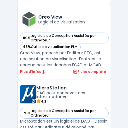
Avec son interface intuitif, GstarCAD offre
une large gamme d'outils pour la création
de dessins en 2D ou en 3D. Doté de
Creo View
fonctionnalités avancées te ...
Logiciel de Visualisation
Logiciels de Conception Assistée par
80%
— voir Creo View dans cette catégorie
Ordinateur
45%
Outils de visualisation PLM
— voir Creo View dans cette catégorie
Creo View, proposé par l'editeur PTC, est
une solution de visualisation d'entreprise
conçue pour les données ECAD et MCAD.
Elle se distingue par sa simplicité tout en
Plus d’infos
Fiche complète
étant puissante, favorisant ainsi une
collaboration efficace entre les équipes de
MicroStation
conception et de fabrication. Cette
CAO pour concevoir des
solution offre ...
infrastructures
4,3
Logiciels de Conception Assistée par
70%
— voir MicroStation dans cette catégorie
Ordinateur
MicroStation est un logiciel de DAO - Dessin
Assisté par Ordinateur développé par