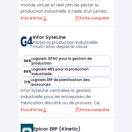
monde virtuel et réel afin de piloter la
production industrielle à l’aide d’un jumeau
numérique. Le logiciel est conçu pour
Plus d’infos
Fiche complète
répondre aux besoins des métiers de la
fabrication avancée, où la planification, la
simulation et l’exécution sont au cœur de
Infor SyteLine
la gestion de ...
Pilotez la production industrielle
multi-sites depuis le cloud
Logiciels GPAO pour la gestion de
96%
— voir Infor SyteLine dans cette catégorie
production
Logiciels MES pour la production
86%
— voir Infor SyteLine dans cette catégorie
industrielle
Logiciels ERP de planification des
71%
— voir Infor SyteLine dans cette catégorie
ressources
Infor SyteLine centralise la gestion
industrielle pour les entreprises de
fabrication discrète ou de process. Ce
logiciel permet de planifier, suivre et piloter
Plus d’infos
Fiche complète
la chaîne de production, du devis à l’après-
vente, en s’adaptant aux environnements
divers qui exigent la prise en charge de l’ERP
Epicor ERP (Kinetic)