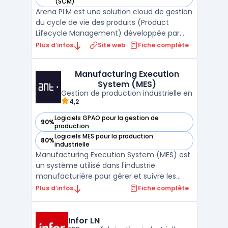
— voir Arena PLM dans cette catégorie
(SCM)
Arena PLM est une solution cloud de gestion
du cycle de vie des produits (Product
Lifecycle Management) développée par
PTC. Cette plateforme PLM permet de
Plus d’infos
Site web
Fiche complète
centraliser les données produit, gérer les
nomenclatures (BOM), orchestrer les
Manufacturing Execution
processus de développement et assurer la
System (MES)
traçabilité complète des ...
Gestion de production industrielle en
4,2
Logiciels GPAO pour la gestion de
90%
— voir Manufacturing Execution System (MES) dans cette c
production
Logiciels MES pour la production
80%
— voir Manufacturing Execution System (MES) dans cette c
industrielle
Manufacturing Execution System (MES) est
un système utilisé dans l'industrie
manufacturière pour gérer et suivre les
processus de production en temps réel. Il
Plus d’infos
Fiche complète
agit comme un pont entre la planification
et l'exécution en permettant la
récupération de données sur le statut de la
Infor LN