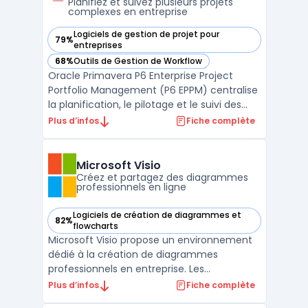
Planifiez et suivez plusieurs projets
complexes en entreprise
Logiciels de gestion de projet pour
79%
— voir Oracle Primavera P6 Enterprise Project Portfolio Ma
entreprises
68%
Outils de Gestion de Workflow
— voir Oracle Primavera P6 Enterprise Project Portfolio Ma
Oracle Primavera P6 Enterprise Project
Portfolio Management (P6 EPPM) centralise
la planification, le pilotage et le suivi des
projets, programmes et portefeuilles à
Plus d’infos
Fiche complète
grande échelle pour les équipes projet,
direction de programmes ou gestionnaires
de portefeuilles. Dans les contextes où
Microsoft Visio
plusieurs cha ...
Créez et partagez des diagrammes
professionnels en ligne
Logiciels de création de diagrammes et
82%
— voir Microsoft Visio dans cette catégorie
flowcharts
Microsoft Visio propose un environnement
dédié à la création de diagrammes
professionnels en entreprise. Les
organisations font souvent face à la
Plus d’infos
Fiche complète
complexité de la visualisation de processus,