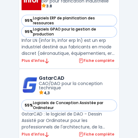
production en temps rée ...
ERP pour fabrication industrielle
3.8
Logiciels ERP de planification des
95%
— voir Infor LN dans cette catégorie
ressources
Logiciels GPAO pour la gestion de
95%
— voir Infor LN dans cette catégorie
production
Infor LN (infor ln, infor erp ln) est un erp
industriel destiné aux fabricants en mode
discret (aéronautique, équipementiers, erp
automobile, machines). La solution couvre
Plus d’infos
Fiche complète
le cœur opérationnel d’une industrie multi-
sites et multi-pays, avec une structuration
GstarCAD
des données par entreprise, site et entre ...
CAO/DAO pour la conception
technique
4,3
Logiciels de Conception Assistée par
55%
— voir GstarCAD dans cette catégorie
Ordinateur
GstarCAD : le logiciel de DAO - Dessin
Assisté par Ordinateur pour les
professionnels de l'architecture, de la
conception mécanique et de l'ingénierie.
Plus d’infos
Fiche complète