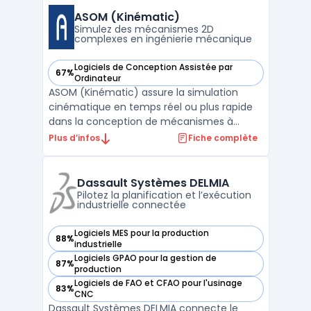
planification à la qualité, jusqu’au pilotage
ASOM (Kinématic)
des stocks et d ...
Simulez des mécanismes 2D
complexes en ingénierie mécanique
Logiciels de Conception Assistée par
67%
— voir ASOM (Kinématic) dans cette catégorie
Ordinateur
ASOM (Kinématic) assure la simulation
cinématique en temps réel ou plus rapide
dans la conception de mécanismes à
plusieurs liaisons. L’outil s’adresse aux
Plus d’infos
Fiche complète
bureaux d’étude et aux concepteurs
impliqués dans la modélisation de
systèmes 2D complexes comprenant des
Dassault Systèmes DELMIA
engrenages, des courroies, des rails p ...
Pilotez la planification et l’exécution
industrielle connectée
Logiciels MES pour la production
88%
— voir Dassault Systèmes DELMIA dans cette catégorie
industrielle
Logiciels GPAO pour la gestion de
87%
— voir Dassault Systèmes DELMIA dans cette catégorie
production
Logiciels de FAO et CFAO pour l'usinage
83%
— voir Dassault Systèmes DELMIA dans cette catégorie
CNC
Dassault Systèmes DELMIA connecte le