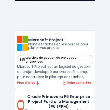
Microsoft Project
Planifiez tâches et ressources pour
piloter vos projets
Logiciels de gestion de projet pour
81%
— voir Microsoft Project dans cette catégorie
entreprises
Microsoft Project est un logiciel de gestion
de projet développé par Microsoft, conçu
pour centraliser le pilotage des tâches,
ressources et budgets en entreprise. Les
Plus d’infos
Fiche complète
chefs de projet, responsables ressources et
managers de portefeuille utilisent cette
Oracle Primavera P6 Enterprise
plateforme pour visualiser l’avancement
Project Portfolio Management
des act ...
(P6 EPPM)