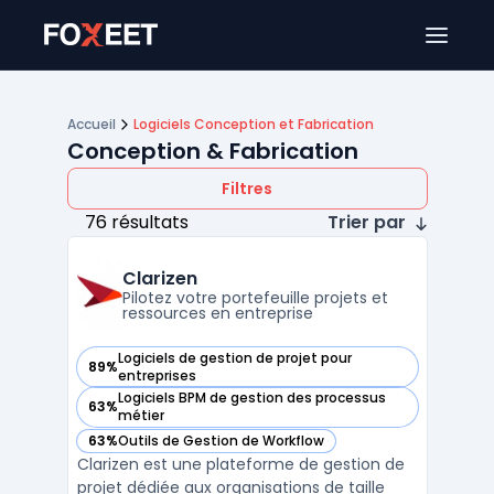
Ouver
Accueil
Logiciels Conception et Fabrication
Conception & Fabrication
Filtres
76 résultats
Trier par
Clarizen
Pilotez votre portefeuille projets et
ressources en entreprise
Logiciels de gestion de projet pour
89%
— voir Clarizen dans cette catégorie
entreprises
Logiciels BPM de gestion des processus
63%
— voir Clarizen dans cette catégorie
métier
63%
Outils de Gestion de Workflow
— voir Clarizen dans cette catégorie
Clarizen est une plateforme de gestion de
projet dédiée aux organisations de taille