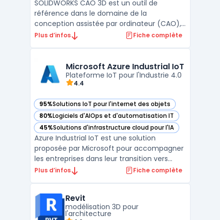
SOLIDWORKS CAO 3D est un outil de
référence dans le domaine de la
conception assistée par ordinateur (CAO),
utilisé par les ingénieurs, concepteurs et
Plus d’infos
Fiche complète
entreprises pour développer des produits
complexes. Ce logiciel permet la
modélisation 3D paramétrique, offrant aux
Microsoft Azure Industrial IoT
utilisateurs une grande flexibili ...
Plateforme IoT pour l'Industrie 4.0
4.4
95%
Solutions IoT pour l'internet des objets
— voir Microsoft Azure Industrial IoT dans cette catégorie
80%
Logiciels d'AIOps et d'automatisation IT
— voir Microsoft Azure Industrial IoT dans cette catégorie
45%
Solutions d'infrastructure cloud pour l'IA
— voir Microsoft Azure Industrial IoT dans cette catégorie
Azure Industrial IoT est une solution
proposée par Microsoft pour accompagner
les entreprises dans leur transition vers
l’Industrie 4.0. Conçue pour connecter et
Plus d’infos
Fiche complète
superviser des équipements industriels en
environnement complexe, cette
Revit
plateforme facilite l’intégration des
modélisation 3D pour
données machine au sein des ...
l'architecture