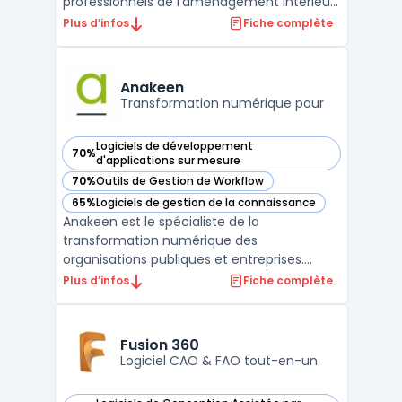
professionnels de l'aménagement intérieur
et de la fabrication de meubles. Avec son
Plus d’infos
Fiche complète
interface intuitive et ses outils puissants,
Teowin permet de créer des modèles 3D
précis pour l'agencement des espaces et la
Anakeen
conception de meubles ...
Transformation numérique pour
Logiciels de développement
70%
— voir Anakeen dans cette catégorie
d'applications sur mesure
70%
Outils de Gestion de Workflow
— voir Anakeen dans cette catégorie
65%
Logiciels de gestion de la connaissance
— voir Anakeen dans cette catégorie
Anakeen est le spécialiste de la
transformation numérique des
organisations publiques et entreprises.
Grâce à ses outils low-code et no-code,
Plus d’infos
Fiche complète
Anakeen permet de créer des applications
d'entreprise sur mesure, adaptées aux
besoins spécifiques de chaque client.
Fusion 360
L'éditeur s'engage à fournir des solution ...
Logiciel CAO & FAO tout-en-un