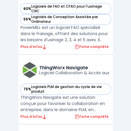
Logiciels de FAO et CFAO pour l'usinage
60%
— voir PowerMILL dans cette catégorie
CNC
Logiciels de Conception Assistée par
55%
— voir PowerMILL dans cette catégorie
Ordinateur
PowerMILL est un logiciel FAO spécialisé
dans le fraisage, offrant des solutions pour
les besoins d'usinage 2, 3, 4 et 5 axes. Il
fournit des outils avancés pour la
Plus d’infos
Fiche complète
programmation de machines-outils,
optimisant la précision et l'efficacité des
opérations.Les utilisateurs bénéficient d'un
ThingWorx Navigate
environnemen ...
Logiciel Collaboration & Accès aux
Logiciels PLM de gestion du cycle de vie
75%
— voir ThingWorx Navigate dans cette catégorie
produit
ThingWorx Navigate est une solution
conçue pour favoriser la collaboration en
entreprise, dans le domaine PLM, en
assurant un accès en temps réel aux
Plus d’infos
Fiche complète
données. Elle permet aux intervenants,
indépendamment de leur position dans