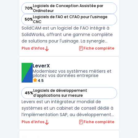
Logiciels de Conception Assistée par
70%
— voir SolidCAM dans cette catégorie
Ordinateur
Logiciels de FAO et CFAO pour l'usinage
50%
— voir SolidCAM dans cette catégorie
CNC
SolidCAM est un logiciel de FAO intégré à
SolidWorks, offrant une gamme complète
de solutions pour l'usinage. La synergie
entre les deux outils garantit une transition
Plus d’infos
Fiche complète
fluide entre la conception et la
production.Avec des modules dédiés au
LeverX
fraisage, au tournage, et à l'électroérosion
Modernisez vos systèmes métiers et
à fil, SolidCAM ...
pilotez vos données entreprise
4.5
Logiciels de développement
45%
— voir LeverX dans cette catégorie
d'applications sur mesure
Leverx est un intégrateur mondial de
systèmes et un cabinet de conseil dédié à
l’implémentation SAP, au développement
logiciel d’entreprise et à la digital
Plus d’infos
Fiche complète
transformation pour grandes entreprises et
mid-size firms. Les organisations avec des