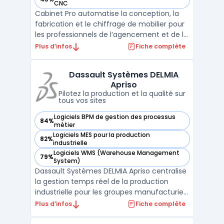
— voir Cabinet Pro dans cette catégorie
CNC
Cabinet Pro automatise la conception, la
fabrication et le chiffrage de mobilier pour
les professionnels de l’agencement et de la
menuiserie, en intégrant la gestion
Plus d’infos
Fiche complète
complète de bureau d'études, CNC et
production dans un environnement unique.
Dassault Systèmes DELMIA
Les utilisateurs ciblent les pilotes de flux
Apriso
industriels ...
Pilotez la production et la qualité sur
tous vos sites
Logiciels BPM de gestion des processus
84%
— voir Dassault Systèmes DELMIA Apriso dans cette catégor
métier
Logiciels MES pour la production
82%
— voir Dassault Systèmes DELMIA Apriso dans cette catégor
industrielle
Logiciels WMS (Warehouse Management
79%
— voir Dassault Systèmes DELMIA Apriso dans cette catégor
System)
Dassault Systèmes DELMIA Apriso centralise
la gestion temps réel de la production
industrielle pour les groupes manufacturiers
multi-sites. Ce logiciel Manufacturing
Plus d’infos
Fiche complète
Operations Management regroupe
l’ensemble des activités d’atelier, de la