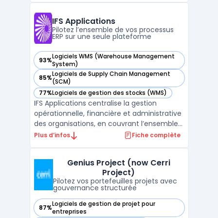
intrusion pour la conformité réglementaire,
et gérer les délais. Il prend en compte
IFS Applications
strictement ...
Pilotez l’ensemble de vos processus
ERP sur une seule plateforme
Logiciels WMS (Warehouse Management
93%
— voir IFS Applications dans cette catégorie
System)
Logiciels de Supply Chain Management
85%
— voir IFS Applications dans cette catégorie
(SCM)
77%
Logiciels de gestion des stocks (WMS)
— voir IFS Applications dans cette catégorie
IFS Applications centralise la gestion
opérationnelle, financière et administrative
des organisations, en couvrant l’ensemble
du cycle métier via une plateforme unique.
Plus d’infos
Fiche complète
Les entreprises rencontrent souvent des
difficultés lors de l’alignement et du suivi
Genius Project (now Cerri
des processus de Service and Asset
Project)
Management, ...
Pilotez vos portefeuilles projets avec
gouvernance structurée
Logiciels de gestion de projet pour
87%
— voir Genius Project (now Cerri Project) dans cette catégo
entreprises