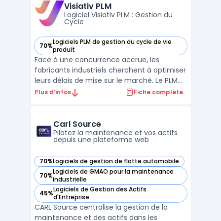
systèmes vieillissants rencontrent des
Visiativ PLM
processus fragmenté ...
Logiciel Visiativ PLM : Gestion du
Cycle
Logiciels PLM de gestion du cycle de vie
70%
— voir Visiativ PLM dans cette catégorie
produit
Face à une concurrence accrue, les
fabricants industriels cherchent à optimiser
leurs délais de mise sur le marché. Le PLM
(Product Lifecycle Management) répond à
Plus d’infos
Fiche complète
cette problématique en centralisant et
uniformisant les informations produit dans
un espace sécurisé. Il facilite la
Carl Source
collaboration entre ...
Pilotez la maintenance et vos actifs
depuis une plateforme web
70%
Logiciels de gestion de flotte automobile
— voir Carl Source dans cette catégorie
Logiciels de GMAO pour la maintenance
70%
— voir Carl Source dans cette catégorie
industrielle
Logiciels de Gestion des Actifs
45%
— voir Carl Source dans cette catégorie
d'Entreprise
CARL Source centralise la gestion de la
maintenance et des actifs dans les