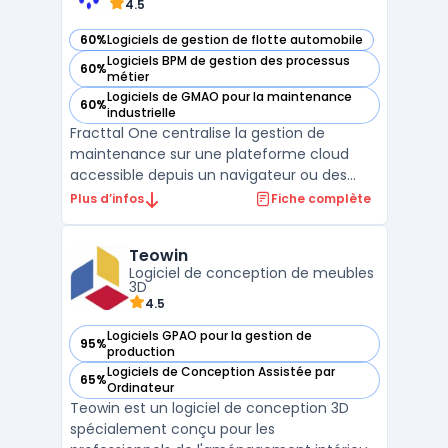
4.5
60%
Logiciels de gestion de flotte automobile
— voir Fracttal One dans cette catégorie
Logiciels BPM de gestion des processus
60%
— voir Fracttal One dans cette catégorie
métier
Logiciels de GMAO pour la maintenance
60%
— voir Fracttal One dans cette catégorie
industrielle
Fracttal One centralise la gestion de
maintenance sur une plateforme cloud
accessible depuis un navigateur ou des
applications mobiles, adaptée aux
Plus d’infos
Fiche complète
entreprises souhaitant digitaliser et
automatiser le suivi de leurs actifs
Teowin
industriels ou immobiliers. La solution cible
Logiciel de conception de meubles
les environnements multi-sites, ...
3D
4.5
Logiciels GPAO pour la gestion de
95%
— voir Teowin dans cette catégorie
production
Logiciels de Conception Assistée par
65%
— voir Teowin dans cette catégorie
Ordinateur
Teowin est un logiciel de conception 3D
spécialement conçu pour les