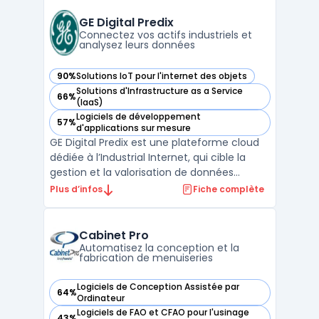
de la documentation technique et du
partage d’informations métiers. Microsoft
GE Digital Predix
Visio structure la production d ...
Connectez vos actifs industriels et
analysez leurs données
90%
Solutions IoT pour l'internet des objets
— voir GE Digital Predix dans cette catégorie
Solutions d'Infrastructure as a Service
66%
— voir GE Digital Predix dans cette catégorie
(IaaS)
Logiciels de développement
57%
— voir GE Digital Predix dans cette catégorie
d'applications sur mesure
GE Digital Predix est une plateforme cloud
dédiée à l’Industrial Internet, qui cible la
gestion et la valorisation de données
industrielles issues d’actifs connectés. Les
Plus d’infos
Fiche complète
entreprises industrielles font face à des
enjeux concernant la connexion des
équipements, la centralisation et la sécurité
Cabinet Pro
de vol ...
Automatisez la conception et la
fabrication de menuiseries
Logiciels de Conception Assistée par
64%
— voir Cabinet Pro dans cette catégorie
Ordinateur
Logiciels de FAO et CFAO pour l'usinage
43%