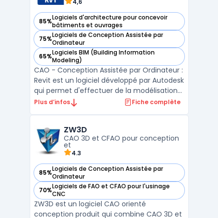
4,6
Logiciels d'architecture pour concevoir
85%
— voir Revit dans cette catégorie
bâtiments et ouvrages
Logiciels de Conception Assistée par
75%
— voir Revit dans cette catégorie
Ordinateur
Logiciels BIM (Building Information
65%
— voir Revit dans cette catégorie
Modeling)
CAO - Conception Assistée par Ordinateur :
Revit est un logiciel développé par Autodesk
qui permet d'effectuer de la modélisation
3D pour la construction, l'architecture et
Plus d’infos
Fiche complète
l'ingénierie. Il offre des outils performants
pour la gestion de projet multidisciplinaire
ZW3D
avec un accès centralisé à tous les ...
CAO 3D et CFAO pour conception
et
4.3
Logiciels de Conception Assistée par
85%
— voir ZW3D dans cette catégorie
Ordinateur
Logiciels de FAO et CFAO pour l'usinage
70%
— voir ZW3D dans cette catégorie
CNC
ZW3D est un logiciel CAO orienté
conception produit qui combine CAO 3D et