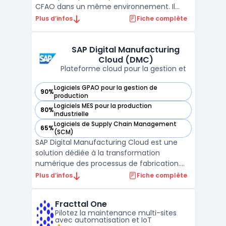
CFAO dans un même environnement. Il
s’adresse aux bureaux d’études et ateliers
Plus d’infos
Fiche complète
souhaitant passer de la modélisation 3D à
la fabrication sans rupture d’information.
L’approche couvre la conception de pièces,
SAP Digital Manufacturing
Cloud (DMC)
ensembles et mises ...
Plateforme cloud pour la gestion et
Logiciels GPAO pour la gestion de
90%
— voir SAP Digital Manufacturing Cloud (DMC) dans cette c
production
Logiciels MES pour la production
80%
— voir SAP Digital Manufacturing Cloud (DMC) dans cette c
industrielle
Logiciels de Supply Chain Management
65%
— voir SAP Digital Manufacturing Cloud (DMC) dans cette c
(SCM)
SAP Digital Manufacturing Cloud est une
solution dédiée à la transformation
numérique des processus de fabrication.
Ce logiciel s’intègre dans un écosystème
Plus d’infos
Fiche complète
cloud et propose des fonctionnalités
avancées pour les entreprises industrielles
Fracttal One
souhaitant optimiser leurs opérations. Avec
Pilotez la maintenance multi-sites
son focus sur l’au ...
avec automatisation et IoT