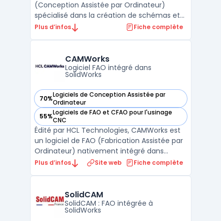
(Conception Assistée par Ordinateur)
spécialisé dans la création de schémas et
de plans techniques pour les professionnels
Plus d’infos
Fiche complète
du bâtiment et de l'industrie. Avec ses
nombreuses fonctionnalités, il permet de
réaliser des plans en 2D et en 3D avec une
CAMWorks
grande précision. ...
Logiciel FAO intégré dans
SolidWorks
Logiciels de Conception Assistée par
70%
— voir CAMWorks dans cette catégorie
Ordinateur
Logiciels de FAO et CFAO pour l'usinage
55%
— voir CAMWorks dans cette catégorie
CNC
Édité par HCL Technologies, CAMWorks est
un logiciel de FAO (Fabrication Assistée par
Ordinateur) nativement intégré dans
SolidWorks. Il permet aux ingénieurs de
Plus d’infos
Site web
Fiche complète
passer de la conception à la
programmation CNC sans quitter leur
environnement CAO. Le moteur de
SolidCAM
reconnaissance de formes (Feature-Based
SolidCAM : FAO intégrée à
SolidWorks
M ...