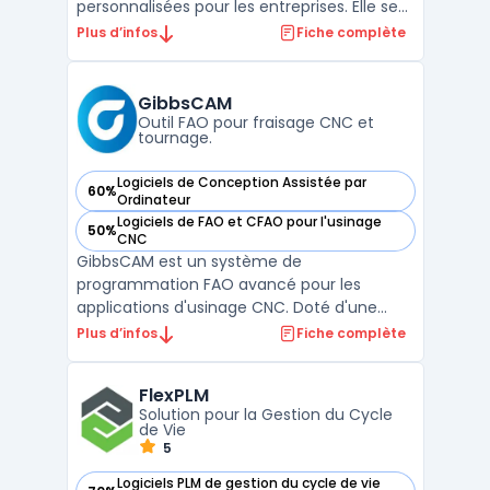
personnalisées pour les entreprises. Elle se
distingue par sa capacité à créer des
Plus d’infos
Fiche complète
expériences immersives en AR, intégrant
des technologies AR interactives pour une
interaction utilisateur optimale. La
GibbsCAM
modélisation 3D ava ...
Outil FAO pour fraisage CNC et
tournage.
Logiciels de Conception Assistée par
60%
— voir GibbsCAM dans cette catégorie
Ordinateur
Logiciels de FAO et CFAO pour l'usinage
50%
— voir GibbsCAM dans cette catégorie
CNC
GibbsCAM est un système de
programmation FAO avancé pour les
applications d'usinage CNC. Doté d'une
interface utilisateur intuitive, il offre une
Plus d’infos
Fiche complète
grande variété de modules allant du
fraisage 2,5 axes à la tournage complexe et
FlexPLM
multitâche.Ses outils sophistiqués offrent
Solution pour la Gestion du Cycle
une flexibilité pour s'adapter ...
de Vie
5
Logiciels PLM de gestion du cycle de vie