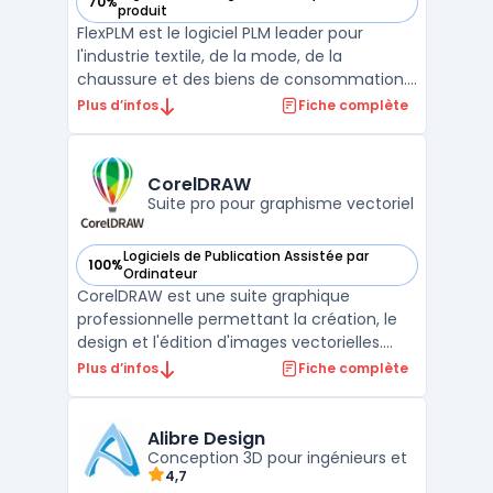
70%
— voir FlexPLM dans cette catégorie
produit
FlexPLM est le logiciel PLM leader pour
l'industrie textile, de la mode, de la
chaussure et des biens de consommation.
Il répond aux défis spécifiques tels que le «
Plus d’infos
Fiche complète
fast fashion », les produits sous marque de
distributeur et les lignes de marque. FlexPLM
offre les fonctionnalités de logiciel PLM lié ...
CorelDRAW
Suite pro pour graphisme vectoriel
Logiciels de Publication Assistée par
100%
— voir CorelDRAW dans cette catégorie
Ordinateur
CorelDRAW est une suite graphique
professionnelle permettant la création, le
design et l'édition d'images vectorielles.
Reconnu pour sa performance et sa
Plus d’infos
Fiche complète
polyvalence, il s'adapte à divers besoins,
des simples croquis aux illustrations
complexes.Avec ses outils innovants,
Alibre Design
CorelDRAW facilite la créati ...
Conception 3D pour ingénieurs et
4,7