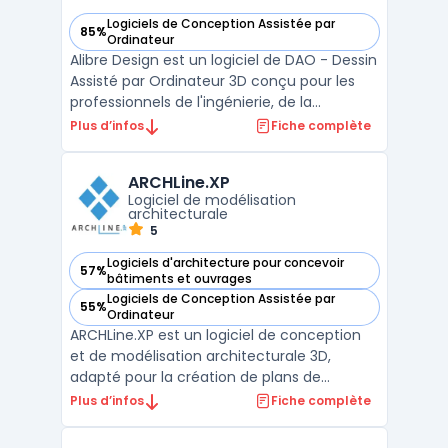
Logiciels de Conception Assistée par
85%
— voir Alibre Design dans cette catégorie
Ordinateur
Alibre Design est un logiciel de DAO - Dessin
Assisté par Ordinateur 3D conçu pour les
professionnels de l'ingénierie, de la
conception et de la fabrication. La solution
Plus d’infos
Fiche complète
permet la création d'objets en 3D avec des
outils d'édition, de modification, de rendu et
ARCHLine.XP
d'analyse. Alibre Design est capable de ...
Logiciel de modélisation
architecturale
5
Logiciels d'architecture pour concevoir
57%
— voir ARCHLine.XP dans cette catégorie
bâtiments et ouvrages
Logiciels de Conception Assistée par
55%
— voir ARCHLine.XP dans cette catégorie
Ordinateur
ARCHLine.XP est un logiciel de conception
et de modélisation architecturale 3D,
adapté pour la création de plans de
construction, la visualisation d'idées de
Plus d’infos
Fiche complète
design, et la création de dessins
techniques. Cet outil offre un ensemble