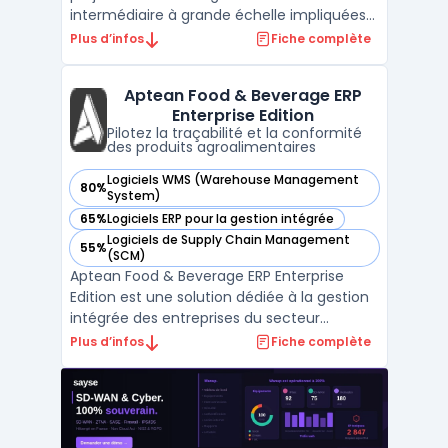
intermédiaire à grande échelle impliquées
dans la coordination de portefeuilles
Plus d’infos
Fiche complète
complexes. L’objectif porte sur la
consolidation des activités, la planification
Aptean Food & Beverage ERP
des ressources et la visibilité sur l’état
Enterprise Edition
d’avancement ...
Pilotez la traçabilité et la conformité
des produits agroalimentaires
Logiciels WMS (Warehouse Management
80%
— voir Aptean Food & Beverage ERP Enterprise Edition dans 
System)
65%
Logiciels ERP pour la gestion intégrée
— voir Aptean Food & Beverage ERP Enterprise Edition dans 
Logiciels de Supply Chain Management
55%
— voir Aptean Food & Beverage ERP Enterprise Edition dans 
(SCM)
Aptean Food & Beverage ERP Enterprise
Edition est une solution dédiée à la gestion
intégrée des entreprises du secteur
agroalimentaire, notamment celles
Plus d’infos
Fiche complète
relevant de la catégorie ERP
agroalimentaire. Elle s’adresse aux
fabricants, producteurs et distributeurs
opérant sur plusieurs sites ou marché ...