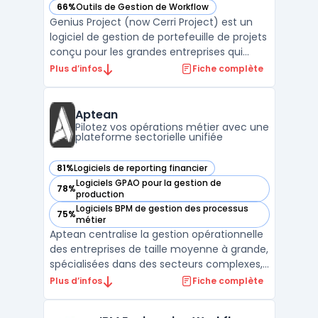
66%
Outils de Gestion de Workflow
— voir Genius Project (now Cerri Project) dans cette catégo
Genius Project (now Cerri Project) est un
logiciel de gestion de portefeuille de projets
conçu pour les grandes entreprises qui
gèrent des environnements complexes et
Plus d’infos
Fiche complète
réglementés. Son objectif principal est
d’outiller la gouvernance structurée, la
planification des ressources et la maîtrise
Aptean
budgétai ...
Pilotez vos opérations métier avec une
plateforme sectorielle unifiée
81%
Logiciels de reporting financier
— voir Aptean dans cette catégorie
Logiciels GPAO pour la gestion de
78%
— voir Aptean dans cette catégorie
production
Logiciels BPM de gestion des processus
75%
— voir Aptean dans cette catégorie
métier
Aptean centralise la gestion opérationnelle
des entreprises de taille moyenne à grande,
spécialisées dans des secteurs complexes,
en connectant la plateforme logicielle
Plus d’infos
Fiche complète
d’entreprise AppCentral à des outils métier
spécifiques. Le produit est destiné aux