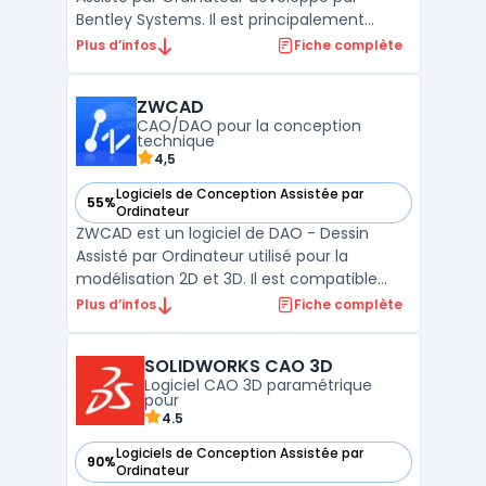
Bentley Systems. Il est principalement
utilisé pour la conception, la modélisation
Plus d’infos
Fiche complète
et la documentation de projets d'ingénierie
et de construction dans les secteurs de
ZWCAD
l'architecture, de l'ingénierie et de la
CAO/DAO pour la conception
constructi ...
technique
4,5
Logiciels de Conception Assistée par
55%
— voir ZWCAD dans cette catégorie
Ordinateur
ZWCAD est un logiciel de DAO - Dessin
Assisté par Ordinateur utilisé pour la
modélisation 2D et 3D. Il est compatible
avec les fichiers DWG et dispose de
Plus d’infos
Fiche complète
fonctionnalités telles que la conception
paramétrique, la création de blocs
SOLIDWORKS CAO 3D
dynamiques, la gestion des calques et des
Logiciel CAO 3D paramétrique
styles de texte. ZWCAD offre ...
pour
4.5
Logiciels de Conception Assistée par
90%
— voir SOLIDWORKS CAO 3D dans cette catégorie
Ordinateur