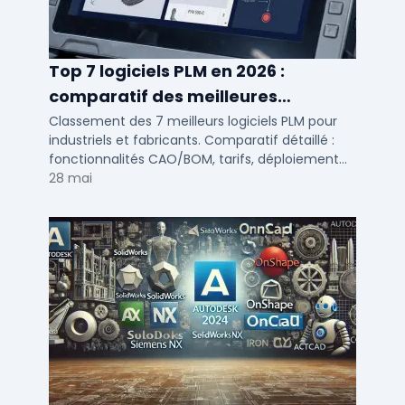
Top 7 logiciels PLM en 2026 :
comparatif des meilleures
solutions de gestion du cycle de vie
Classement des 7 meilleurs logiciels PLM pour
industriels et fabricants. Comparatif détaillé :
produit
fonctionnalités CAO/BOM, tarifs, déploiement
cloud ou on-premise, avis utilisateurs PME et ETI.
28 mai