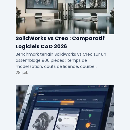
SolidWorks vs Creo : Comparatif
Logiciels CAO 2026
Benchmark terrain SolidWorks vs Creo sur un
assemblage 800 pièces : temps de
modélisation, coûts de licence, courbe
d'apprentissage et intégration PLM pour bureaux
28 juil.
d'études PME et ETI.