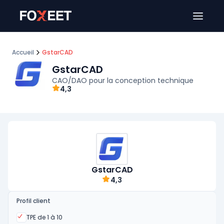
Ouver
Accueil
GstarCAD
GstarCAD
CAO/DAO pour la conception technique
4,3
GstarCAD
4,3
Profil client
Oui
TPE de 1 à 10