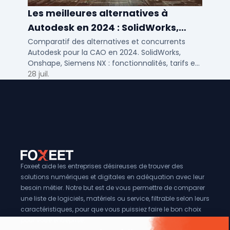
Les meilleures alternatives à
Autodesk en 2024 : SolidWorks,
Siemens NX et autres solutions CAO
Comparatif des alternatives et concurrents
Autodesk pour la CAO en 2024. SolidWorks,
Onshape, Siemens NX : fonctionnalités, tarifs et
cas d'usage pour PME et bureaux d'études.
28 juil.
Foxeet aide les entreprises désireuses de trouver des
solutions numériques et digitales en adéquation avec leur
besoin métier. Notre but est de vous permettre de comparer
une liste de logiciels, matériels ou service, filtrable selon leurs
caractéristiques, pour que vous puissiez faire le bon choix
pour votre entreprise.