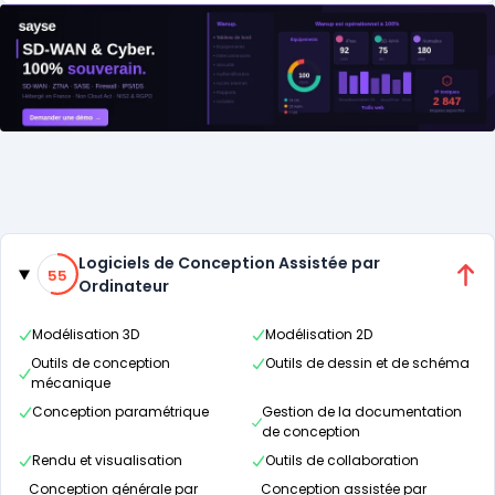
Catégories
55% de compatibilité
Logiciels de Conception Assistée par
55
Ordinateur
Modélisation 3D
Modélisation 2D
Outils de conception
Outils de dessin et de schéma
mécanique
Conception paramétrique
Gestion de la documentation
de conception
Rendu et visualisation
Outils de collaboration
Conception générale par
Conception assistée par