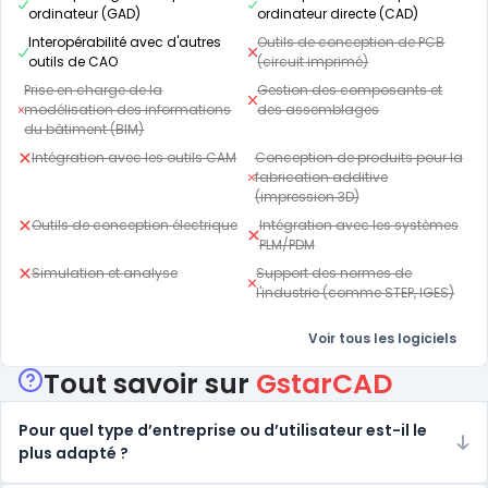
ordinateur (GAD)
ordinateur directe (CAD)
Interopérabilité avec d'autres
Outils de conception de PCB
outils de CAO
(circuit imprimé)
Prise en charge de la
Gestion des composants et
modélisation des informations
des assemblages
du bâtiment (BIM)
Intégration avec les outils CAM
Conception de produits pour la
fabrication additive
(impression 3D)
Outils de conception électrique
Intégration avec les systèmes
PLM/PDM
Simulation et analyse
Support des normes de
l'industrie (comme STEP, IGES)
Voir tous les logiciels
Tout savoir sur
GstarCAD
Pour quel type d’entreprise ou d’utilisateur est-il le
plus adapté ?