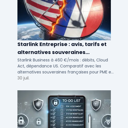
Starlink Entreprise : avis, tarifs et
alternatives souveraines
françaises 2026
Starlink Business à 460 €/mois : débits, Cloud
Act, dépendance US. Comparatif avec les
alternatives souveraines françaises pour PME et
ETI multi-sites. Avis terrain et critères de choix
30 juil.
DSI.