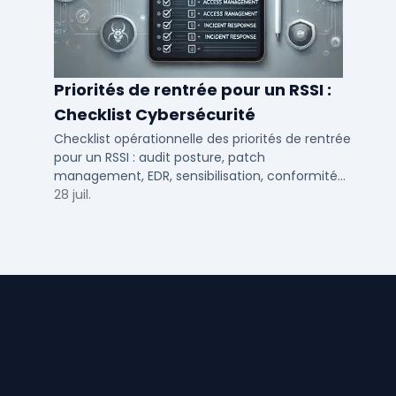
Priorités de rentrée pour un RSSI :
Checklist Cybersécurité
Checklist opérationnelle des priorités de rentrée
pour un RSSI : audit posture, patch
management, EDR, sensibilisation, conformité
NIS2 et plan de continuité.
28 juil.