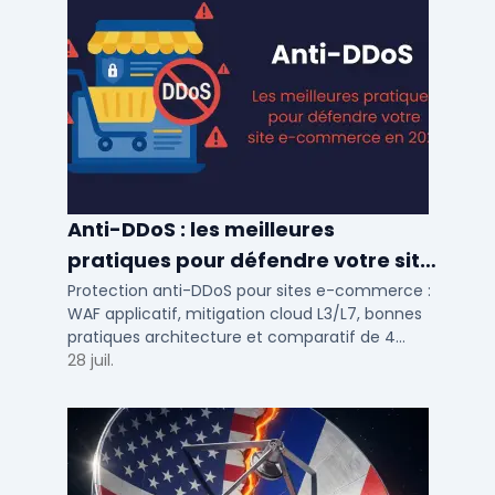
Anti-DDoS : les meilleures
pratiques pour défendre votre site
e-commerce en 2025
Protection anti-DDoS pour sites e-commerce :
WAF applicatif, mitigation cloud L3/L7, bonnes
pratiques architecture et comparatif de 4
solutions testees par des DSI en 2025.
28 juil.