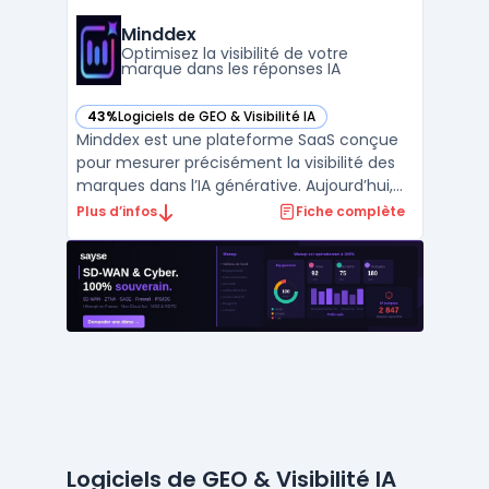
directions marketing, aux Directeurs
marketing et aux chefs de produit présents
Minddex
dans un contexte d’ ...
Optimisez la visibilité de votre
marque dans les réponses IA
43%
Logiciels de GEO & Visibilité IA
— voir Minddex dans cette catégorie
Minddex est une plateforme SaaS conçue
pour mesurer précisément la visibilité des
marques dans l’IA générative. Aujourd’hui,
de nombreuses équipes marketing, e-
Plus d’infos
Fiche complète
commerce et agences rencontrent la
problématique de l’exposition des marques
dans les réponses produites par des
modèles d’IA comme ChatGPT, ...
Logiciels de GEO & Visibilité IA