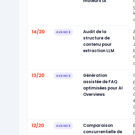
moteurs IA
l
d
14/20
Audit de la
AVANCE
structure de
b
contenu pour
extraction LLM
c
13/20
Génération
AVANCE
assistée de FAQ
optimisées pour AI
Overviews
12/20
Comparaison
AVANCE
concurrentielle de