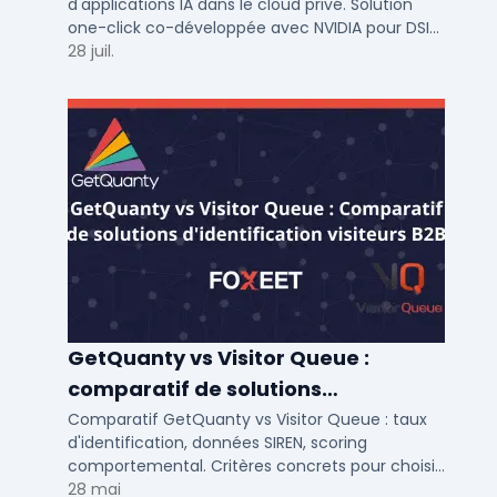
d'applications IA dans le cloud privé. Solution
one-click co-développée avec NVIDIA pour DSI
de PME et ETI : performance et conformité.
28 juil.
GetQuanty vs Visitor Queue :
comparatif de solutions
d'identification visiteurs B2B
Comparatif GetQuanty vs Visitor Queue : taux
d'identification, données SIREN, scoring
comportemental. Critères concrets pour choisir
votre solution de lead generation B2B en PME et
28 mai