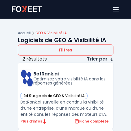
Ouver
Accueil
GEO & Visibilité IA
Logiciels de GEO & Visibilité IA
Filtres
2 résultats
Trier par
BotRank.ai
Optimisez votre visibilité IA dans les
réponses générées
94%
Logiciels de GEO & Visibilité IA
— voir BotRank.ai dans cette catégorie
BotRank.ai surveille en continu la visibilité
d’une entreprise, d’une marque ou d’une
entité dans les réponses des moteurs d’IA
générative comme ChatGPT, Gemini ou
Plus d’infos
Fiche complète
Perplexity. Ce service s’adresse aux