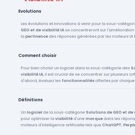
Evolutions
Les évolutions et innovations à venir pour la sous-catégor
GEO et de visibilité IA
se concentreront sur l'amélioration
la
pertinence
des réponses générées par les moteurs IA 
Perplexity
et
Google AI Overviews
. Les entreprises cherc
analyses avancées
pour mieux comprendre la
part de v
Comment choisir
hallucinations
sur leur marque. De plus, l'optimisation du
crawl LLM
deviendra cruciale, avec des outils automatisés
restructurer les pages web. Les plateformes de
Pour bien choisir un logiciel dans la sous-catégorie des
tracking 
So
d'
visibilité IA
audit de prompts
, il est crucial de se concentrer sur plusieurs cri
évolueront pour offrir des
recomman
personnalisées
d'abord, évaluez les
et des
fonctionnalités
simulations de prompts
offertes par chaque 
plus soph
l'intégration de
assurant qu'elles répondent à vos besoins spécifiques e
données analytiques
pour suivre l'
attrib
généré par les LLM sera essentielle pour maximiser le
IA
. Vérifiez la capacité du logiciel à
détecter les halluci
reto
Définitions
investissement
à suivre les
citations
des stratégies de
sur des plateformes comme
GEO marketing
ChatG
.
Assurez-vous que le logiciel propose des
recommandatio
GEO
Un
logiciel
et qu'il est compatible avec vos outils d'
de la sous-catégorie
Solutions de GEO et de vi
analytics
pou
généré
pour optimiser la
. Enfin, considérez le
visibilité
d'une
rapport qualité-prix
marque
dans les répon
et la fac
avec vos systèmes existants.
moteurs d'intelligence artificielle tels que
ChatGPT
,
Perpl
Overviews
. Ces outils permettent aux équipes marketing d