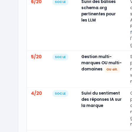
6/20
Suivi des balises
SOCLE
schema.org
pertinentes pour
les LLM
A
l
5/20
Gestion multi-
S
SOCLE
marques OU multi-
domaines
OU alt.
4/20
Suivi du sentiment
SOCLE
des réponses IA sur
la marque