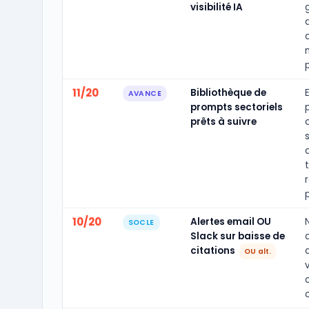
visibilité IA
d
11/20
Bibliothèque de
AVANCE
prompts sectoriels
prêts à suivre
10/20
Alertes email OU
SOCLE
Slack sur baisse de
citations
OU alt.
c