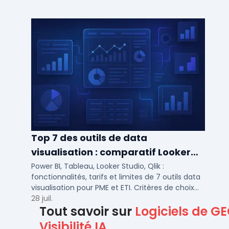
ETI.
Top 7 des outils de data
visualisation : comparatif Looker
Studio, Tableau vs Power BI et
Power BI, Tableau, Looker Studio, Qlik :
fonctionnalités, tarifs et limites de 7 outils data
autres
visualisation pour PME et ETI. Critères de choix
selon votre SI et vos cas d'usage.
28 juil.
Tout savoir sur
Logiciels de G
Visibilité IA