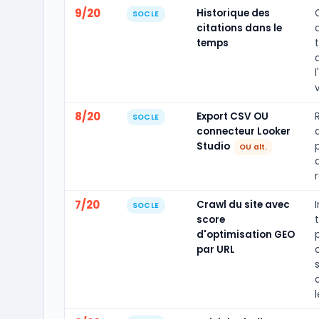
9/20
Historique des
SOCLE
citations dans le
temps
l
v
8/20
Export CSV OU
SOCLE
connecteur Looker
Studio
OU alt.
7/20
Crawl du site avec
SOCLE
score
d'optimisation GEO
par URL
l