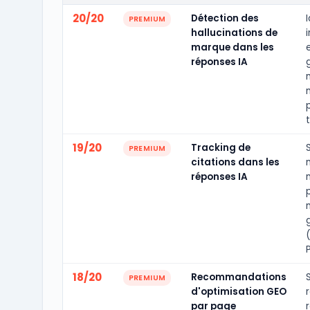
20/20
Détection des
I
PREMIUM
hallucinations de
marque dans les
réponses IA
t
19/20
Tracking de
PREMIUM
citations dans les
réponses IA
P
18/20
Recommandations
PREMIUM
d'optimisation GEO
par page