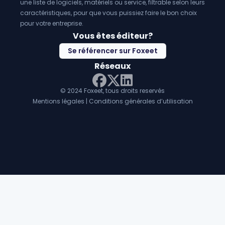
une liste de logiciels, matériels ou service, filtrable selon leurs
caractéristiques, pour que vous puissiez faire le bon choix
pour votre entreprise.
Vous êtes éditeur?
Se référencer sur Foxeet
Réseaux
© 2024 Foxeet, tous droits reservés
LinkedIn
Facebook
Twitter X
Mentions légales
|
Conditions générales d’utilisation