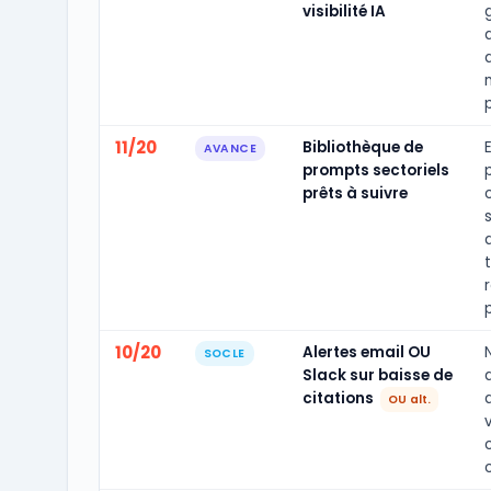
visibilité IA
d
11/20
Bibliothèque de
AVANCE
prompts sectoriels
prêts à suivre
10/20
Alertes email OU
SOCLE
Slack sur baisse de
citations
OU alt.
c