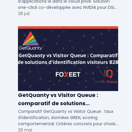
d'applications IA dans le cloud privé. Solution
one-click co-développée avec NVIDIA pour DSI
de PME et ETI : performance et conformité.
28 juil.
GetQuanty vs Visitor Queue :
comparatif de solutions
d'identification visiteurs B2B
Comparatif GetQuanty vs Visitor Queue : taux
d'identification, données SIREN, scoring
comportemental. Critères concrets pour choisir
votre solution de lead generation B2B en PME et
28 mai