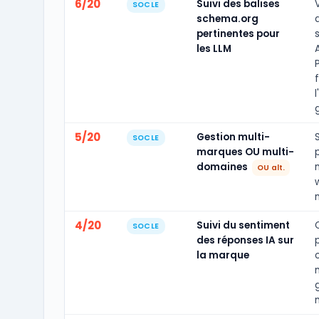
6/20
Suivi des balises
SOCLE
schema.org
pertinentes pour
les LLM
A
l
5/20
Gestion multi-
S
SOCLE
marques OU multi-
domaines
OU alt.
4/20
Suivi du sentiment
SOCLE
des réponses IA sur
la marque