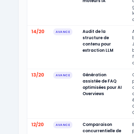
moteurs IA
l
d
14/20
Audit de la
AVANCE
structure de
b
contenu pour
extraction LLM
c
13/20
Génération
AVANCE
assistée de FAQ
optimisées pour AI
Overviews
12/20
Comparaison
AVANCE
concurrentielle de