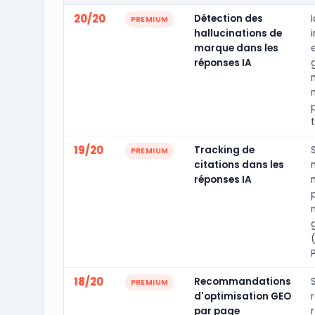
20/20
Détection des
I
PREMIUM
hallucinations de
marque dans les
réponses IA
t
19/20
Tracking de
PREMIUM
citations dans les
réponses IA
P
18/20
Recommandations
PREMIUM
d'optimisation GEO
par page