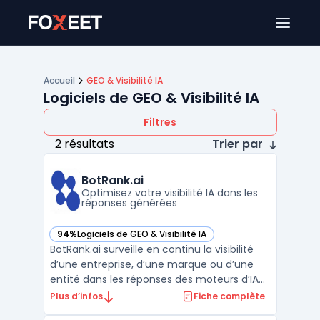
Ouver
Accueil
GEO & Visibilité IA
Logiciels de GEO & Visibilité IA
Filtres
2 résultats
Trier par
BotRank.ai
Optimisez votre visibilité IA dans les
réponses générées
94%
Logiciels de GEO & Visibilité IA
— voir BotRank.ai dans cette catégorie
BotRank.ai surveille en continu la visibilité
d’une entreprise, d’une marque ou d’une
entité dans les réponses des moteurs d’IA
générative comme ChatGPT, Gemini ou
Plus d’infos
Fiche complète
Perplexity. Ce service s’adresse aux