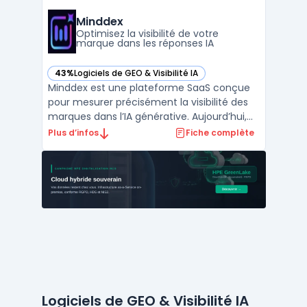
directions marketing, aux Directeurs
marketing et aux chefs de produit présents
Minddex
dans un contexte d’ ...
Optimisez la visibilité de votre
marque dans les réponses IA
43%
Logiciels de GEO & Visibilité IA
— voir Minddex dans cette catégorie
Minddex est une plateforme SaaS conçue
pour mesurer précisément la visibilité des
marques dans l’IA générative. Aujourd’hui,
de nombreuses équipes marketing, e-
Plus d’infos
Fiche complète
commerce et agences rencontrent la
problématique de l’exposition des marques
dans les réponses produites par des
modèles d’IA comme ChatGPT, ...
Logiciels de GEO & Visibilité IA