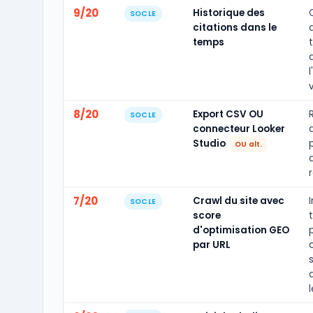
9/20
Historique des
SOCLE
citations dans le
temps
l
v
8/20
Export CSV OU
SOCLE
connecteur Looker
Studio
OU alt.
7/20
Crawl du site avec
SOCLE
score
d'optimisation GEO
par URL
l