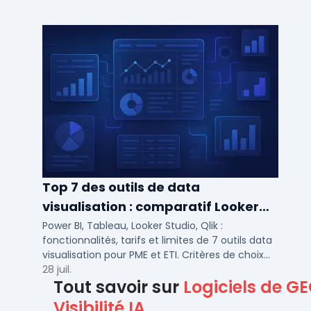
ETI.
Top 7 des outils de data
visualisation : comparatif Looker
Studio, Tableau vs Power BI et
Power BI, Tableau, Looker Studio, Qlik :
fonctionnalités, tarifs et limites de 7 outils data
autres
visualisation pour PME et ETI. Critères de choix
selon votre SI et vos cas d'usage.
28 juil.
Tout savoir sur
Logiciels de G
Visibilité IA