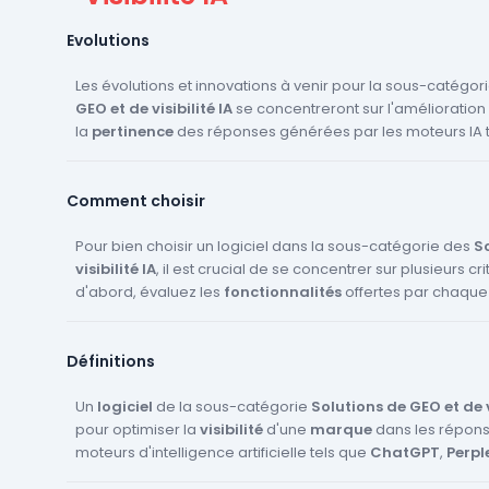
Evolutions
Les évolutions et innovations à venir pour la sous-catégor
GEO et de visibilité IA
se concentreront sur l'amélioration
la
pertinence
des réponses générées par les moteurs IA 
Perplexity
et
Google AI Overviews
. Les entreprises cherc
analyses avancées
pour mieux comprendre la
part de v
Comment choisir
hallucinations
sur leur marque. De plus, l'optimisation du
crawl LLM
deviendra cruciale, avec des outils automatisés
restructurer les pages web. Les plateformes de
Pour bien choisir un logiciel dans la sous-catégorie des
tracking 
So
d'
visibilité IA
audit de prompts
, il est crucial de se concentrer sur plusieurs cri
évolueront pour offrir des
recomman
personnalisées
d'abord, évaluez les
et des
fonctionnalités
simulations de prompts
offertes par chaque 
plus soph
l'intégration de
assurant qu'elles répondent à vos besoins spécifiques e
données analytiques
pour suivre l'
attrib
généré par les LLM sera essentielle pour maximiser le
IA
. Vérifiez la capacité du logiciel à
détecter les halluci
reto
Définitions
investissement
à suivre les
citations
des stratégies de
sur des plateformes comme
GEO marketing
ChatG
.
Assurez-vous que le logiciel propose des
recommandatio
GEO
Un
logiciel
et qu'il est compatible avec vos outils d'
de la sous-catégorie
Solutions de GEO et de vi
analytics
pou
généré
pour optimiser la
. Enfin, considérez le
visibilité
d'une
rapport qualité-prix
marque
dans les répon
et la fac
avec vos systèmes existants.
moteurs d'intelligence artificielle tels que
ChatGPT
,
Perpl
Overviews
. Ces outils permettent aux équipes marketing d