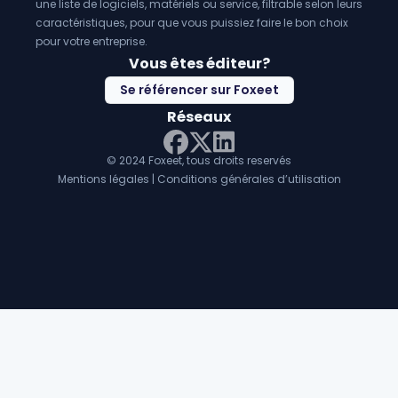
une liste de logiciels, matériels ou service, filtrable selon leurs
caractéristiques, pour que vous puissiez faire le bon choix
pour votre entreprise.
Vous êtes éditeur?
Se référencer sur Foxeet
Réseaux
© 2024 Foxeet, tous droits reservés
LinkedIn
Facebook
Twitter X
Mentions légales
|
Conditions générales d’utilisation