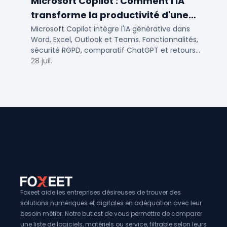
Microsoft Copilot : Comment l'IA
transforme la productivité d'une
PME/ETI ?
Microsoft Copilot intègre l'IA générative dans
Word, Excel, Outlook et Teams. Fonctionnalités,
sécurité RGPD, comparatif ChatGPT et retours
concrets pour PME et ETI françaises.
28 juil.
Foxeet aide les entreprises désireuses de trouver des
solutions numériques et digitales en adéquation avec leur
besoin métier. Notre but est de vous permettre de comparer
une liste de logiciels, matériels ou service, filtrable selon leurs