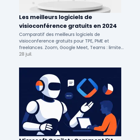
Les meilleurs logiciels de
visioconférence gratuits en 2024
Comparatif des meilleurs logiciels de
visioconference gratuits pour TPE, PME et
freelances. Zoom, Google Meet, Teams : limites,
participants, fonctions cles pour bien choisir.
28 juil.